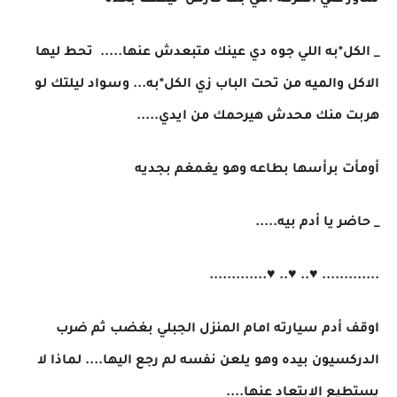
شاور علي الغرفه التي بها كارمن ليهتف بحده
_ الكل*به اللي جوه دي عينك متبعدش عنها..... تحط ليها
الاكل والميه من تحت الباب زي الكل*به... وسواد ليلتك لو
هربت منك محدش هيرحمك من ايدي.....
أومأت برأسها بطاعه وهو يغمغم بجديه
_ حاضر يا أدم بيه.....
............. ♥.. ♥.. ♥.............
اوقف أدم سيارته امام المنزل الجبلي بغضب ثم ضرب
الدركسيون بيده وهو يلعن نفسه لم رجع اليها.... لماذا لا
يستطيع الابتعاد عنها....