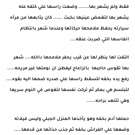
فقط ولم يشعر بها....... وضعت راسها علي كتفه عله
يشعر بها لتغمض عينيها بخبث ...... كان يتابعها من مرآه
سيارته يحفظ ملامحها حركاتها وعندما شعر بانتظام
انفاسها التي ضربت عنقه....
التفت لها ينظر لها عن قرب يحفر ملامحها داخله.... شعر
بها تقوس حاجبها بانزاعاج ليفطن ان نومتها غير مريحه.....
رفع يده بخفه لتسقط راسها علي صدره ضمها اليه بقوه....
لتبتسم هي بمكر ثم تركت نفسها لتغوص في النوم سريعا
وهي تتنهد براحه......
حملها أدم بخفه وهو يأخذها المنزل الجبلي وليس فيلاته
وضعها علي الفراش بخفه ثم جذب حذائها من قدمها.....