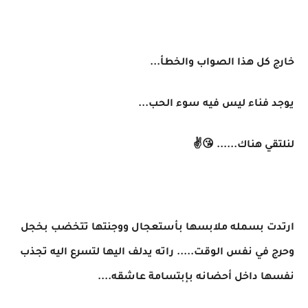
خارج كل هذا الصواب والخطأ...
يوجد فناء ليس فيه سوء الحب...
لنلتقي هناك...... 😘✌️
ارتدت بسمله ملابسها بأستعجال ووجنتها تتخضب بخجل
وحرج في نفس الوقت..... راته يدلف اليها لتسرع اليه تجذب
نفسها داخل أحضانه بإبتسامة عاشقه....