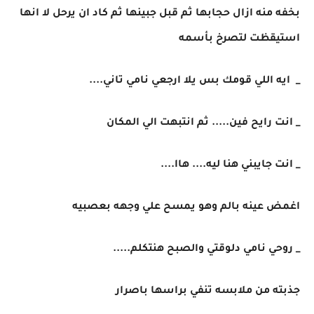
بخفه منه ازال حجابها ثم قبل جبينها ثم كاد ان يرحل لا انها
استيقظت لتصرخ بأسمه
_ ايه اللي قومك بس يلا ارجعي نامي تاني....
_ انت رايح فين..... ثم انتبهت الي المكان
_ انت جايبني هنا ليه.... هاا....
اغمض عينه بالم وهو يمسح علي وجهه بعصبيه
_ روحي نامي دلوقتي والصبح هنتكلم.....
جذبته من ملابسه تنفي براسها باصرار