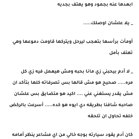
ابعدها عنه بجمود وهو يهتف بجديه
_ يلا علشان اوصلك.....
أومأت برأسها بتعجب ليرحل ويتركها قاومت دموعها وهي
تهتف بأمل
_ لا أدم بيحبني زي مانا بحبه ومش هيعمل فيه زي كل
مره..... صحيح هو مش قالها بس تصرفاته كلها بتأكد ان
مش يقدر يستغني عني .... اكيد هو متضايق بس علشان
صاحبه شافنا بطريقه دي ايوه هو كده..... أسرعت بالركض
خلفه تحاول ان تلحقه
كان أدم يقود سيارته بوجه خالي من اي مشاعر ينظر أمامه