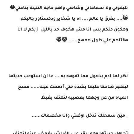
تليفوني ولا سماعاتي وشاحني واهم حاجه التتينه بتاعتي😂
😹.... بغرق يا عالم .... اه يا شخاير ودكستاور جاليكم
وهكون منكم بس انا مش هخوف حد بالليل زيكم لا انا
هقتلهم علي طول هههخ...... 😹😹
نظر لها ادم بذهول مما تفوهه به.... ما ان استوعب حديثها
لينفجر ضاحكا عليها بشده حتي أدمعت عينه...... مسح
المياه من عن وجهها بعصبيه لتهتف بغيظ
_ مين سمحلك تدخل اوضتي وانا مخصماك......