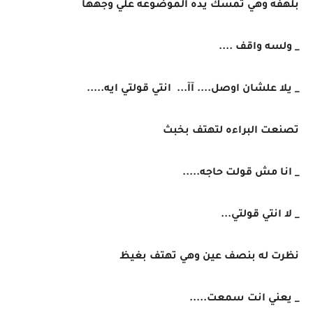
بلهفه وهي تمسك يده الموضوعه علي وجهها
_ ولسه واقف ....
_ يلا علشان اوصل.... آآ... انتي قولتي ايه.....
تصنعت البراءه لتهتف بخبث
_ انا مش قولت حاجه.....
_ لا انتي قولتي...
نظرت له بنصف عين وهي تهتف بغيظ
_ يعني انت سمعت.....