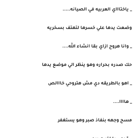
_ ياختاااي العربيه في الصيانه.....
وضعت يدها علي خسرها لتهتف بسخريه
_ وانا هروح ازاي بقا انشاء الله....
حك صدره بحراره وهو ينظر الي موضع يدها
_ اهو بالطريقه دي مش هتروحي خااالص
_ هاااا....
مسح وجهه بنفاذ صبر وهو يستغفر