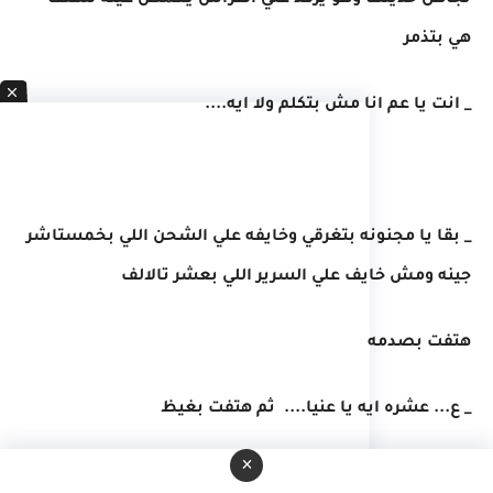
تجاهل حديثها وهو يرقد علي الفراش يغمض عينه لتهتف
هي بتذمر
_ انت يا عم انا مش بتكلم ولا ايه....
_ بقا يا مجنونه بتغرقي وخايفه علي الشحن اللي بخمستاشر
جينه ومش خايف علي السرير اللي بعشر تالالف
هتفت بصدمه
_ ع... عشره ايه يا عنيا.... ثم هتفت بغيظ
×
_ اخس علي الرجوله بقا يا راجل يا ندل هانت عليك العشره