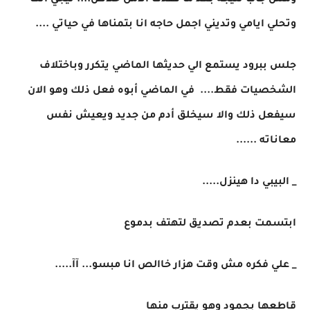
ومش جاب نتيجه بعد ما فقدت الامل خلاص.... تيجي انت
وتحلي ايامي وتديني اجمل حاجه انا بتمناها في حياتي ....
جلس ببرود يستمع الي حديثها الماضي يتكرر وباختلاف
الشخصيات فقط.... في الماضي أبوه فعل ذلك وهو الان
سيفعل ذلك والا سيخلق أدم من جديد ويعيش نفس
معاناته ......
_ البيبي دا هينزل.....
ابتسمت بعدم تصديق لتهتف بدموع
_ علي فكره مش وقت هزار خاالص انا مبسو... آآ.....
قاطعها بجمود وهو يقترب منها