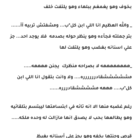
بخوف وهو يغمغم ببلهاء وهو يلتفت خلف
_ والله العظيم انا اللي ابن كل*ب... ومشفتش تربيه آآ......
بتر جملته فجأءه وهو ينظر حوله بصدمه فلا يوجد احد... جز
علي اسنانه بغضب وهو يلتفت لها
_ههههههههه لا بصراحه منظرك يجنن ههههه.....
مشششششقادرررررره.... ولا وانت بتقول انا اللي ابن
كل*ب.... هههه مششششقادررره......
رغم غضبه منها الا انه تائه في ابتسامتها ليبتسم بتلقائيه
وهو يطالعها بحب لا يصدق انها مازالت له وحده ملكه.....
قرص وجنتها بخفه وهو يجز علي أسنانه بغيظ