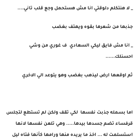
_ لا هنتكلم دلوقتي انا مش هستحمل وجع قلب تاني....
جذبها من شعرها بقوه ويهتف بغضب
_ انا مش فايق ليكي السعادي ف غوري من وشي
احسنلك......
ثم اوقعها ارض ليذهب بغضب وهو يتوعد الي الاخري
اما بسمله جذبت نفسها لكي تقف ولكن لم تستطع لتجلس
قرفساء تضم جسدها بيدها..... وهي تلعن نفسها لانها
استسلمت له ... اخذ ما يريده منها ورامها كأنها فتاه ليل