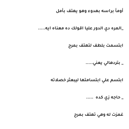
أومأ براسه بهدوء وهو يهتف بأمل
_المره دي الدور عليا اقولك ده معناه ايه.....
ابتسمت بلطف لتهتف بمرح
_ بتردهالي يعني.....
ابتسم علي ابتسامتها ليبعثر خصلاته
_ حاجه زي كده .....
غمزت له وهي تهتف بمرح