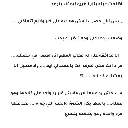
اظلمت عينه بنار الغيره ليهتف بتوعد
_ بس اللي حصل دا مش هعديه علي خير ولازم تتعاقبي.....
وضعت يدها علي وجه تنظر له بحب
_ انا موافقه علي اي عقاب المهم اني افضل في حضنك....
مراد انت مش تعرف انت بالنسبالي ايه..... ولا متخيل انا
بعشقك قد ايه .....؟!
مراد مش رد عليها لان مفيش غير رد واحد علي كلامها وهو
عمله.... بأسها بكل الشوق والحب اللي جواه.... بعد عنها
مره واحده وهو يغمغم بتسرع