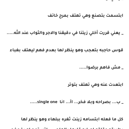
ابتسمت بتصنع وهي تهتف بمرح خائف
_ يعني قررت أخلي زيتنا في دقيقنا والاجر والثواب عند الله.....
قوس حاجبه بتعجب وهو ينظر لها بعدم فهم ليهتف بغباء
_ مش فاهم برضوا.....
ابتعدت عنه وهي تهتف بتوتر
_ ب... بصراحه وبلا فخر... اآ... انا single one.....
كل ما فعله ابتسامه زينت ثغره ببلهاء وهو ينظر لها