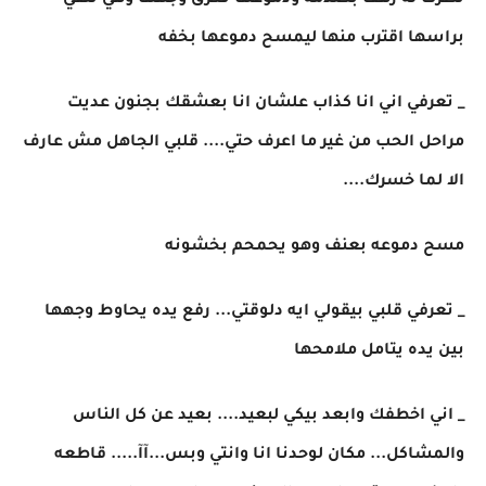
نظرت له رهف بصدمه ودموعها تغرق وجهها وهي تنفي
براسها اقترب منها ليمسح دموعها بخفه
_ تعرفي اني انا كذاب علشان انا بعشقك بجنون عديت
مراحل الحب من غير ما اعرف حتي.... قلبي الجاهل مش عارف
الا لما خسرك....
مسح دموعه بعنف وهو يحمحم بخشونه
_ تعرفي قلبي بيقولي ايه دلوقتي... رفع يده يحاوط وجهها
بين يده يتامل ملامحها
_ اني اخطفك وابعد بيكي لبعيد.... بعيد عن كل الناس
والمشاكل... مكان لوحدنا انا وانتي وبس...آآ..... قاطعه