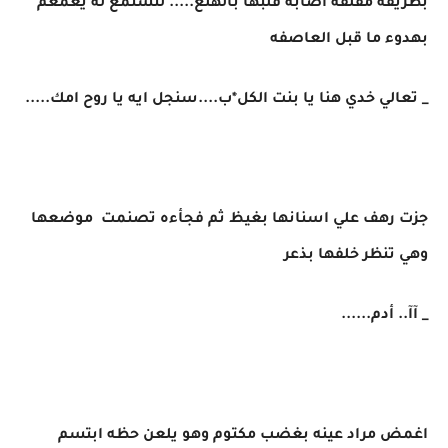
بطريقه مقلقه اصابه قلبها بالهلع..... لتستمع له يغمغم
بهدوء ما قبل العاصفه
_ تعالي خدي هنا يا بنت الكل*ب....سنجل ايه يا روح امك.....
جزت رهف علي اسنانها بغيظ ثم فجأءه تصنمت موضعها
وهي تنظر خلفها بذعر
_ آآ.. أدم......
اغمض مراد عينه بغضب مكتوم وهو يلعن حظه ابتسم