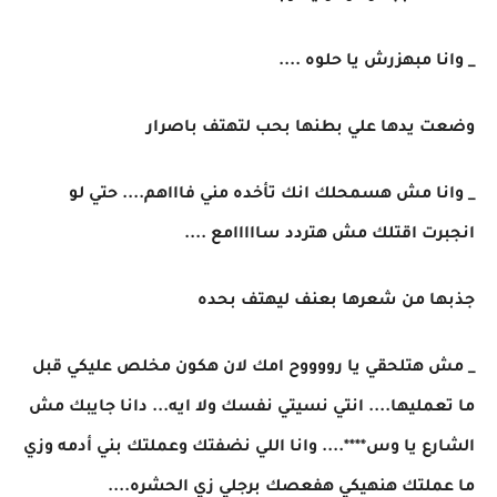
_ وانا مبهزرش يا حلوه ....
وضعت يدها علي بطنها بحب لتهتف باصرار
_ وانا مش هسمحلك انك تأخده مني فاااهم.... حتي لو
انجبرت اقتلك مش هتردد سااااامع ....
جذبها من شعرها بعنف ليهتف بحده
_ مش هتلحقي يا رووووح امك لان هكون مخلص عليكي قبل
ما تعمليها.... انتي نسيتي نفسك ولا ايه... دانا جايبك مش
الشارع يا وس****.... وانا اللي نضفتك وعملتك بني أدمه وزي
ما عملتك هنهيكي هفعصك برجلي زي الحشره....