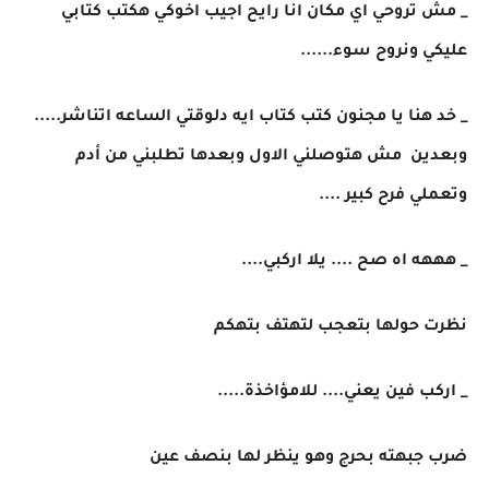
_ مش تروحي اي مكان انا رايح اجيب اخوكي هكتب كتابي
عليكي ونروح سوء......
_ خد هنا يا مجنون كتب كتاب ايه دلوقتي الساعه اتناشر.....
وبعدين مش هتوصلني الاول وبعدها تطلبني من أدم
وتعملي فرح كبير ....
_ هههه اه صح .... يلا اركبي....
نظرت حولها بتعجب لتهتف بتهكم
_ اركب فين يعني.... للامؤاخذة.....
ضرب جبهته بحرج وهو ينظر لها بنصف عين