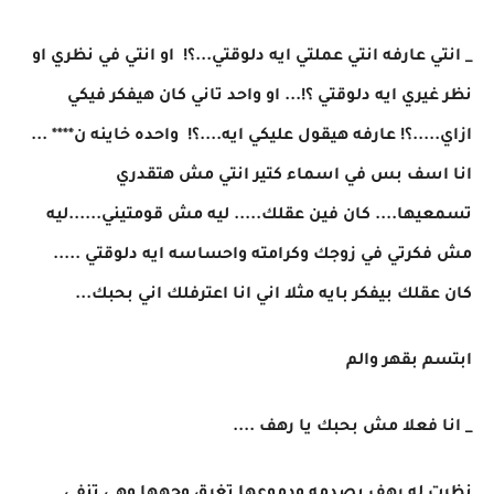
_ انتي عارفه انتي عملتي ايه دلوقتي...؟! او انتي في نظري او
نظر غيري ايه دلوقتي ؟!... او واحد تاني كان هيفكر فيكي
ازاي.....؟! عارفه هيقول عليكي ايه....؟! واحده خاينه ن**** ...
انا اسف بس في اسماء كتير انتي مش هتقدري
تسمعيها.... كان فين عقلك..... ليه مش قومتيني......ليه
مش فكرتي في زوجك وكرامته واحساسه ايه دلوقتي .....
كان عقلك بيفكر بايه مثلا اني انا اعترفلك اني بحبك...
ابتسم بقهر والم
_ انا فعلا مش بحبك يا رهف ....