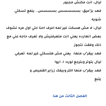
ليال: انت مكنش مجبور
فهد بز*عيق: بسسسسس بسسسس.. ينفع تسكتي
شويه
ليال: لا مش هسكت غير لمه اعرف احنا حتي اول مره نشوف
بعض انهارده يعني انت متعرفنيش ولا تعرف حاجه عني مع
ذلك وفقت نتجوز
فهد بيقر*ب منها: يعني مش هتسكتي غير لمه تعرفي
ليال بتوتر وبترجع لوره: ا. ايوا
فهد بيقر*ب منها اكتر وبيفك زراير القميص و
يتبع
الفصل الثالث من هنا