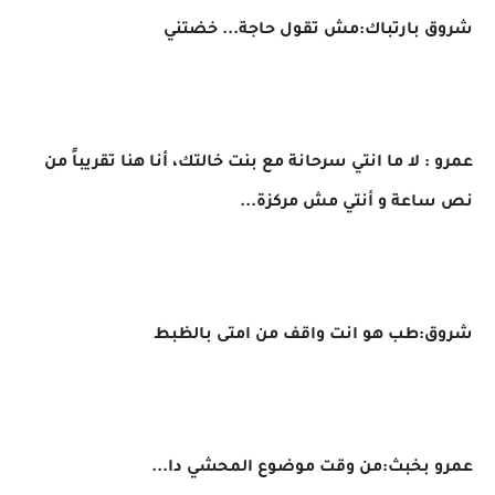
شروق بارتباك:مش تقول حاجة... خضتني
عمرو : لا ما انتي سرحانة مع بنت خالتك، أنا هنا تقريباً من
نص ساعة و أنتي مش مركزة...
شروق:طب هو انت واقف من امتى بالظبط
عمرو بخبث:من وقت موضوع المحشي دا...