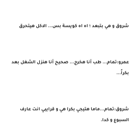
شروق و هي بتبعد ؛ اه اه كويسة بس... الاكل هيتحرق
عمرو:تمام... طب أنا هخرج... صحيح أنا هنزل الشغل بعد
بكراً...
شروق:تمام...ماما هتيجي بكرا هي و قرايبي انت عارف
السبوع و كدا.