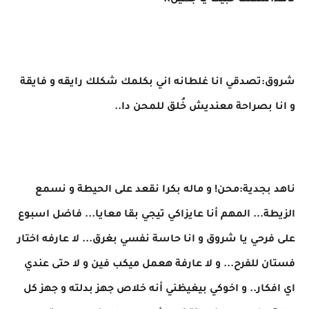
ناهد:شكلك حبيت يا جميل..
شروق:تصدقي انا غلطانه اني بكلمك شكلك رايقه و فايقة
و انا بصراحة معنديش خُلق للمحن دا..
ناهد بجدية:محن! و ماله بكرا نقعد على الحيطة و نسمع
الزيطة... المهم أنا عايزاكي تيجي بقا معايا... فاضل اسبوع
على فرحي يا شروق و انا حاسة نفسي بغرق... لا عارفه اختار
فستان للفرح... و لا عارفة هعمل ميكب فين و لا حتى عندي
اي افكار.. و اخوكي بيغيظني أنه خلاص جهز بدلته و جهز كل