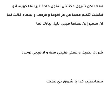
معها لكن شروق مكنتش بتقول حاجة غير انها كويسة و
فضلت تتكلم معها عن عز اخوها و فرحه...و سعاد قالت لها
ان سمير إبن عمتها هيجي بليل يبارك لها
شروق بضيق:و عمتي هتيجي معه و لا هيجي لوحده
سعاد:عيب كدا يا شروق دي عمتك