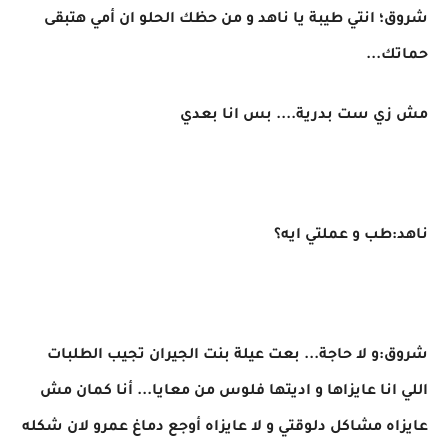
شروق؛ انتي طيبة يا ناهد و من حظك الحلو ان أمي هتبقى
حماتك...
مش زي ست بدرية.... بس انا بعدي
ناهد:طب و عملتي ايه؟
شروق:و لا حاجة... بعت عيلة بنت الجيران تجيب الطلبات
اللي انا عايزاها و اديتها فلوس من معايا... أنا كمان مش
عايزاه مشاكل دلوقتي و لا عايزاه أوجع دماغ عمرو لان شكله