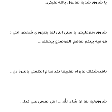
يا شروق شوية تفاءول بالله عليكي..
شروق :متزعليش يا ستي انتى لما بتتجوزي شخص انتي و
هو فيه بينكم تفاهم الموضوع بيختلف...
ناهد:شكلك عايزاه تقلبيها نكد مدام اتكلمتي بالنبرة دي..
شروق:ليه بقا ان شاء الله.... انتي تعرفي عني كدا...