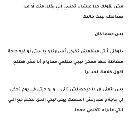
مش بقولك كدا علشان تحسي اني بقلل منك أو من
صداقتك ببنت خالتك
بس مهما كان
دلوقتي أنتي مينفعش تخرجي أسرارنا و يا ستي لو فيه حاجة
متغاظة منها ممكن تيجي تتكلمي معايا و أنا مش هطلع
اقول كلامك لحد برا
بس اتمنى ان دا ميحصلش تاني... و لو جيتي في يوم تحكي
لي حاجة و مقدرتش اسمعك يبقى ليكي الحق تتكلم مع اللي
انتي عايزاه تتكلمي معها.