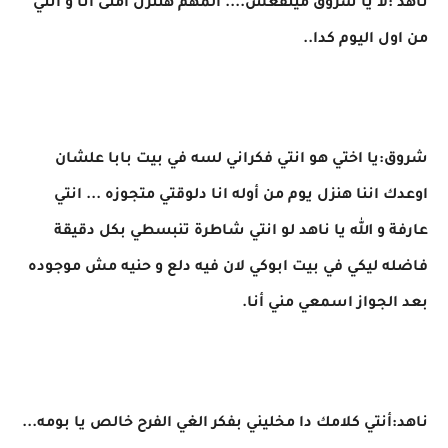
ناهد :لا يا شروق مينفعش.... المهم هننزل امتى انا و انتي
من اول اليوم كدا..
شروق:يا اختي هو انتي فكراني لسه في بيت بابا علشان
اوعدك اننا هنزل يوم من أوله انا دلوقتي متجوزه ... انتي
عارفة و الله يا ناهد لو انتي شاطرة تنبسطي بكل دقيقة
فاضله ليكي في بيت ابوكي لان فيه دلع و حنيه مش موجوده
بعد الجواز اسمعي مني أنا.
ناهد:أنتي كلامك دا مخليني بفكر الغي الفرح خالص يا بومه...