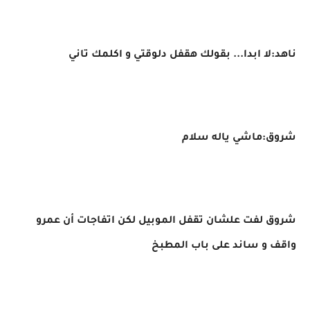
ناهد:لا ابدا... بقولك هقفل دلوقتي و اكلمك تاني
شروق:ماشي ياله سلام
شروق لفت علشان تقفل الموبيل لكن اتفاجات أن عمرو
واقف و ساند على باب المطبخ