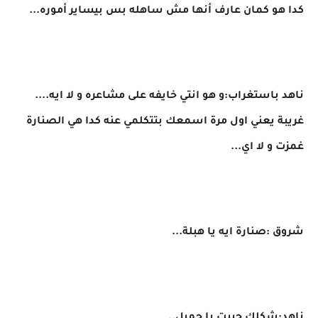
كدا هو كمان عارف أنها مش ساهله بس بيساير أموره...
ناهد باستغراب:و هو انتي خايفه على مشاعره و لا ايه....
غريبة يعني اول مرة اسمعك بتتكلمي عنه كدا هي الصنارة
غمزت و لا اي...
شروق :صنارة ايه يا هبلة...