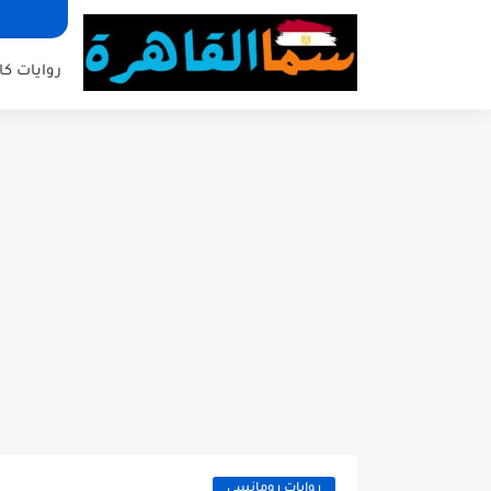
روايات كا
روايات رومانسي