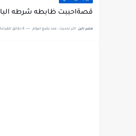
قصةاحببت ظابطه شرطه البارت العاشر10بقل
مصر ناين
اخر تحديث :
منذ بضع اعوام
6 دقائق للقراءة