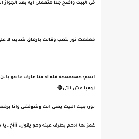
فى البيت واضح جدا هتعملى ايه بعد الجواز انتى
قهقهت نور بتعب وقالت بارهاق شديد: لا على ف
ادهم: ههههههه فله اه منا عارف ما هو باين
زومبا مش انتى😂
نور: جيت البيت يعنى انت وشوفتنى وانا برقص 
غمز لها ادهم بطرف عينه وهو يقول: آآآخ..يا