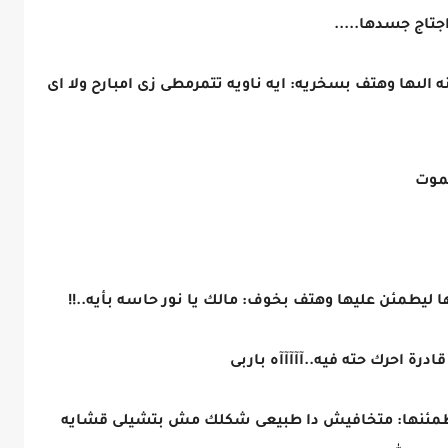
جتاج جسدها.....
لىها وهتف بسخريه: ايه ناويه تتمرمطى زى امبارح ولا اى
هموت
ليطمئن عليها وهتف بخوف: مالك يا نور حاسه بأيه..!!
ة احرك حته فيه..آآآآآه باربى
طمئنها: متخافيش دا طبيعى شكلك مش بتشيلى قشايه