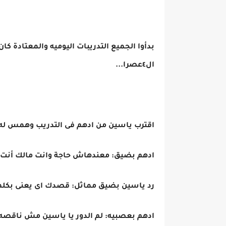
بدأوا الجميع التدريبات اليوميه والمعتادة كا
ال٤عصرا...
اقترب ياسين من ادهم فى التدريب وهمس له: ه
ادهم بضيق: معندهاش حاجة وانت مالك أنت ا
رد ياسين بضيق مماثل: قصدك اى يعنى بكلمه
ادهم بعصبيه: لم الدور يا ياسين مش ناقصه