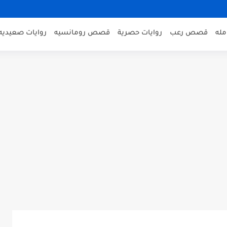
مله
قصص رعب
روايات حصرية
قصص رومانسيه
روايات صعيديه