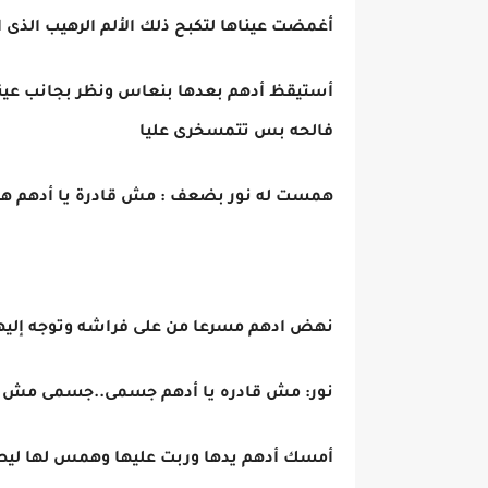
أغمضت عيناها لتكبح ذلك الألم الرهيب الذى ا
أستيقظ أدهم بعدها بنعاس ونظر بجانب عينه ا
فالحه بس تتمسخرى عليا
همست له نور بضعف : مش قادرة يا أدهم 
نهض ادهم مسرعا من على فراشه وتوجه إليها 
نور: مش قادره يا أدهم جسمى..جسمى مش قادر
أمسك أدهم يدها وربت عليها وهمس لها لي