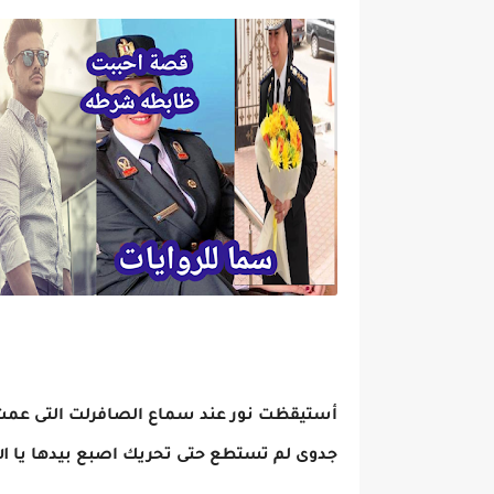
أستيقظت نور عند سماع الصافرلت التى عمت 
جدوى لم تستطع حتى تحريك اصبع بيدها يا الل