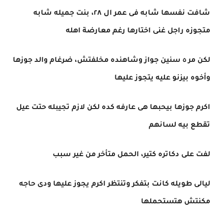
شافت نفسها شابه فى عمر ال ٢٨، بنت جميله شابه
متجوزه راجل غنى اختارها رغم معارضة اهله
لكن مر ٥ سنين جواز وشاهنده مخلفتش، ضرغام والد جوزها
وأخوه بيزنو عليه يتجوز عليها
اكرم جوزها بيحبها هى عارفه كده لكن لازم تجيبله حتت عيل
تقطع بيه لسانهم
لفت على دكاتره كتير، الحمل متأخر من غير سبب
ليالى طويله كانت بتفكر وتنتظر اكرم يجوز عليها ودى حاجه
مكنتش هتستحملها