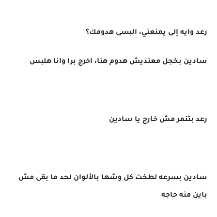
رعد وايه إلى يمنعني، البسى هدومك؟
سادين بخجل معنديش هدوم هنا، اخرج برا وانا هلبس
رعد بتنمر مش خارج يا سادين
سادين بسرعه لطخت كل وشها بالألوان لحد ما بقى مش
باين منه حاجه