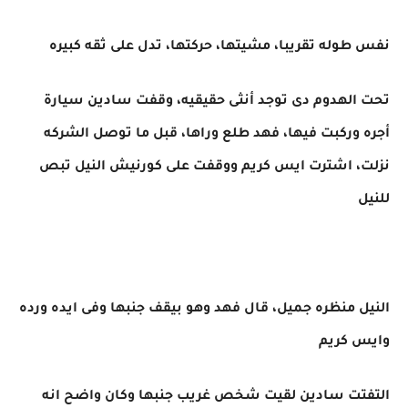
نفس طوله تقريبا، مشيتها، حركتها، تدل على ثقه كبيره
تحت الهدوم دى توجد أنثى حقيقيه، وقفت سادين سيارة
أجره وركبت فيها، فهد طلع وراها، قبل ما توصل الشركه
نزلت، اشترت ايس كريم ووقفت على كورنيش النيل تبص
للنيل
النيل منظره جميل، قال فهد وهو بيقف جنبها وفى ايده ورده
وايس كريم
التفتت سادين لقيت شخص غريب جنبها وكان واضح انه