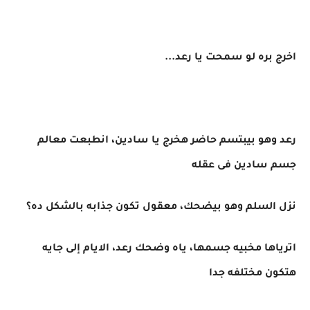
اخرج بره لو سمحت يا رعد...
رعد وهو بيبتسم حاضر هخرج يا سادين، انطبعت معالم
جسم سادين فى عقله
نزل السلم وهو بيضحك، معقول تكون جذابه بالشكل ده؟
اترياها مخبيه جسمها، ياه وضحك رعد، الايام إلى جايه
هتكون مختلفه جدا