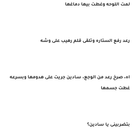
لمت اللوحه وغطت بيها دماغها
رعد رفع الستاره وتلقى قلم رهيب على وشه
اه، صرخ رعد من الوجع، سادين جريت على هدومها وبسرعه
غطت جسمها
بتضربينى يا سادين؟