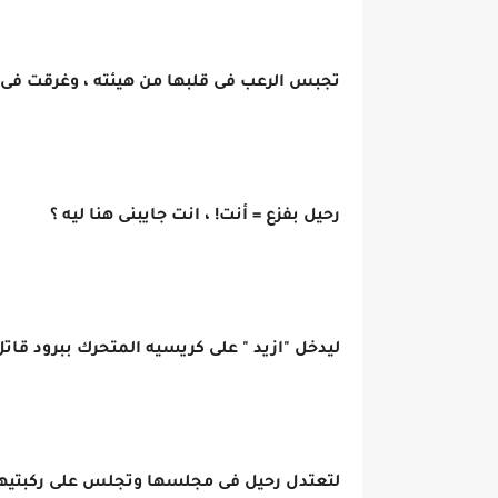
تجبس الرعب فى قلبها من هيئته ، وغرقت فى 
رحيل بفزع = أنت! ، انت جايبنى هنا ليه ؟
ليدخل "ازيد " على كريسيه المتحرك ببرود قات
لتعتدل رحيل فى مجلسها وتجلس على ركبتيها 