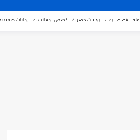
مله
قصص رعب
روايات حصرية
قصص رومانسيه
روايات صعيديه