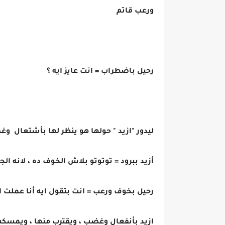
ورعب قاتم
رحيل باضطراب = انت عايز ايه ؟
ليدور "ازيد " حولها هو ينظر لها بأشتعال و
أزيد ببرود = توتوتو بلاش الخوف ده ، لانه
رحيل بخوف ورعب = انت بتقول ايه أنا عملت ا
ازيد بأنفعال وغضب ، ويقترب منها ، ويمسك