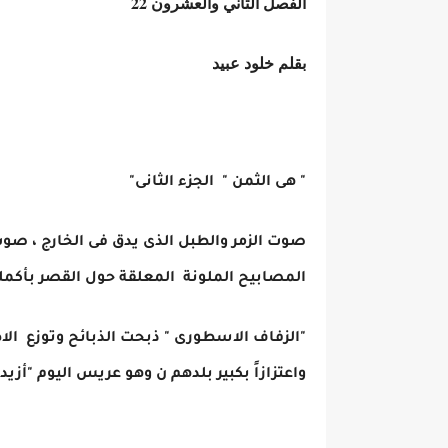
الفصل الثاني والعشرون 22
بقلم خلود عبيد
" هى الثمن " الجزء الثانى"
صوت الزمر والطبل الذى يدق فى الخارج ، صوت ا
المصابيح الملونة المعلقة حول القصر بأكمله 
"الزفاف الاسطورى " ذبحت الذبائح وتوزع الاط
واعتزازاً بكبير بلدهم ن وهو عريس اليوم "أزيد 