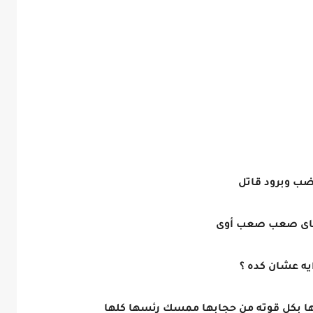
غضب وبرود قاتل
 الجاى صعب صعب أوى
يه عشان كده ؟
ها بكل قوته من حجابها ممسك رئسها كلها