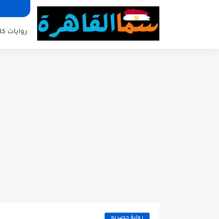
روايات كا
رواية حصريه