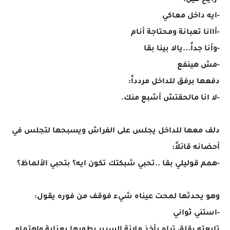
-رايح فين؟
-ايه داخل معاكي
-أاانا تعبانة ومحتاجة أنام
-وأنا جداً...يالا بينا بقا
-مش هينفع
دفعها برفق للداخل مردداً:
-لا انا مالحقتش أشبع منك.
دلف معها للداخل يجلس على الفراش ويسبحها لتجلس في
أحضانه قائلاً:
-همم قوليلي بقا ..تحبي شبكتك تكون ايه؟ بتحبي الألماظ؟
وهو يحدثها لمحت عيناه شيء فوقف من فوره يقول:
-استني ثواني