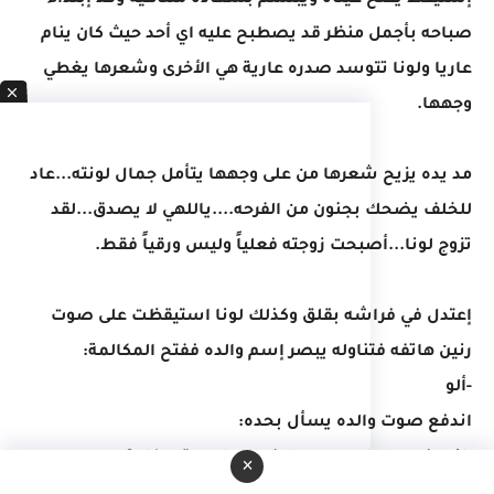
إستيقظ يفتح عيناه ويبتسم بسعاده متناهية وقد إبتداء
صباحه بأجمل منظر قد يصطبح عليه اي أحد حيث كان ينام
عاريا ولونا تتوسد صدره عارية هي الأخرى وشعرها يغطي
وجهها.
مد يده يزيح شعرها من على وجهها يتأمل جمال لونته...عاد
للخلف يضحك بجنون من الفرحه....ياللهي لا يصدق...لقد
تزوج لونا...أصبحت زوجته فعلياً وليس ورقياً فقط.
إعتدل في فراشه بقلق وكذلك لونا استيقظت على صوت
رنين هاتفه فتناوله يبصر إسم والده ففتح المكالمة:
-ألو
اندفع صوت والده يسأل بحده:
-انت فين يا ماهر بيه...عارف الساعه بقت كام؟
×