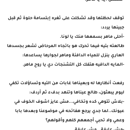
-هتعمل أيه يا ماهر؟
توقف لحظتها وقد تشكلت على ثغره إبتسامة حلوة ثم قبل
جبينها يردد:
-أحلى ماهر بسمعها منك يا لونا.
طالعته بتيه فيما تحرك هو باتجاه المرحاض تشعر بجسدها
العاري ينزل للمياه الدافئة وماهر لجوارها يساعدها:
-المايه الدافيه هتفك كل التشنجات دي يا روح ماهر.
رفعت أنظارها له وبعيناها غابات من التيه وتساؤلات تكفي
ليوم يبعثون، طالع عيناها وتنهد بدفء ثم أردف:
-بلاش تتوهي كده وتخافي...مش عايز اشوف الخوف في
عيونك..لما جدي يرجع هفاتحه في موضوعنا وبعدها بابا
وعمي ولا تحبي أجمعهم كلهم وأقولهم؟