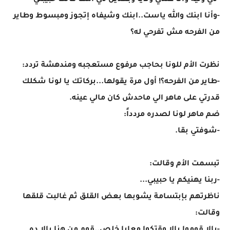
-دي وليه وانا عندي ولايا وبعدين دي امها كانت حبيبتي
-وأنا ابنك والله ياست..ابنك وشيفاه إتجوز ومبسوط وطاير
من الفرحه مش تفرحي له؟
نظرت الأم للونا بحاجب مرفوع مستعجبه ومندهشة تردد:
-طاير من الفرحه؟! أول مرة يقولها...بركاتك يا لونا شكلك
قدرتي على ماهر الي ماحدش كان مالي عينه.
ضم ماهر لونا لصدره مردداً:
-شوفتي بقا.
تبسمت الأم وقالت:
-ربنا يهنيكم يا حبيبي...
ناظرتهم بإبتسامة يشوبها بعض القلق ثم غالبت قلقها
وقالت: