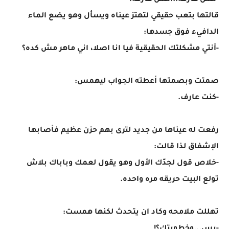
-مش عارفة...مش عارفة.
قالتها بتعب حقيقي لتهتز عيناه ويسأل وهو يضع الماء
الدافيء فوق جسدها:
-أنتي مشكلتك الحقيقية فيا انا اصلا، اني ماهر مش كده؟
صمتت وبصمتها أعطته الجواب ليهمس:
-كنت عارف.
رفعت له عيناها من جديد لترى بهم حزن عظيم فأصابها
الإشفاق لذا قالت:
-خلاص قول لجدّك الأول وهو يقول لعمك وباباك بلاش
تولع البيت حريقه مره واحده.
تهللت ملامحه وكاد ان يتحدث لكنها همست: