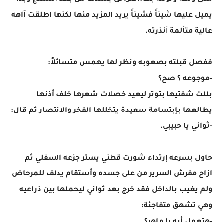
مدى ولهه وتولته بها..فتراخى جسدها من بعد التشنج وبدأ
يميل عليها شيئاً فشيئاً يريد المزيد منها لكنها اطلقت آاهه
عالية متألمة أنذرته.
ففصل قبلته بصعوبه ونظر لها يهمس متسائلاً:
-موجوعه ؟ صح؟
بللت شفتيها بتوتر ليعيد خصلات شعرها خلف أذنها
يطالعها بإبتسامة سعيدة يتخللها الفخر والانتصار ثم قال:
-ثواني يا حبيبي.
حاول بسرعه إرتداء شورت قطني يستر جزعه السفلي ثم
ازاح مفرش السرير من على جسده وأستقام يدلف للمرحاض
ولم يغيب بالداخل فقد خرج بعد ثواني ليحملها بين ذراعيه
وهي تشهق متفاجئة: