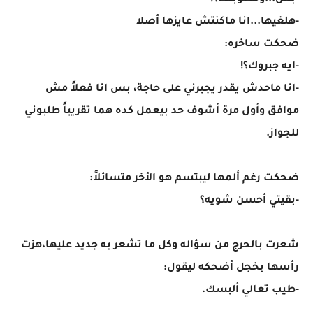
-بس...وخطوبتك؟!
-هلغيها...انا ماكنتش عايزها أصلا
ضحكت ساخره:
-ايه جبروك؟!
-انا ماحدش يقدر يجبرني على حاجة، بس انا فعلاً مش
موافق وأول مرة أشوف حد بيعمل كده هما تقريباً طلبوني
للجواز.
ضحكت رغم ألمها ليبتسم هو الأخر متسائلاً:
-بقيتي أحسن شويه؟
شعرت بالحرج من سؤاله وكل ما تشعر به جديد عليها،هزت
رأسها بخجل أضحكه ليقول:
-طيب تعالي ألبسك.