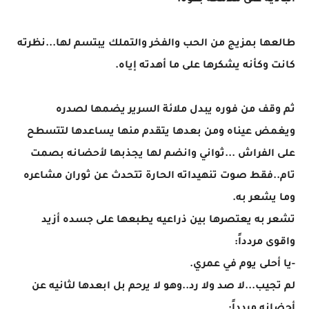
الباديه على ملامحه بقوة.
طالعها بمزيج من الحب والفخر والتملك يبتسم لها...نظرته
كانت وكأنه يشكرها على ما أهدته إياه.
ثم وقف من فوره يبدل ملائة السرير يضمها لصدره
ويغمض عيناه ومن بعدها يتقدم منها يساعدها لتتسطح
على الفراش ...ثواني وانضم لها يجذبها لأحضانه بصمت
تام..فقط صوت تنهيداته الحارة تتحدث عن ثوران مشاعره
وما يشعر به.
تشعر به يعتصرها بين ذراعيه يطبعها على جسده أزيد
واقوى مردداً:
-يا أحلى يوم في عمري.
لم تجيب...لا صد ولا رد..وهو لا يرحم بل ابعدها لثانيه عن