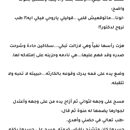
لكنها كانت تبكي....وكلما بكت زاد رعبه وهمس بخوف
واضح:
-لونا...ماتوقعيش قلبي ..قوليلي ياروحي فيكي ايه؟! طب
نروح لدكتور؟!
هزت رأسها نفياً وهي لازالت تبكي...سكاكين حادة وشرحت
صدره وقد فهم عليها...هي نادمه وحزينه على إمتلاكه لها.
وضع يده على فمه يدرك وقوعه بالكارثه...حبيبته لا تحبه ولا
تتقبله.
مسح على وجهه لثواني ثم أزاح يده من على وجهه وأعتدل
لجوارها يضمها له عنوة ثم قال:
-طب تعالي في حضني وأهدي.