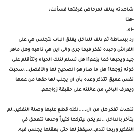
شاهدته يدلف لمرحاض غرفتها فسألت:
-هنا
-اه.
رد ببساطة ثم دلف للداخل يغلق الباب لتجلس هي على
الفراش وحيده تفكر فيما جرى والى اين هي ذاهبه وهل ماهر
جيد ويحبها كما يزعم؟! هل تسلم لتلك الحياه وتتأقلم على
كونه زوجها؟ هل ما صار هو الصحيح لها والأفضل...سحبت
نفس عميق تتذكر وعده بأن ان يجلب لها حقها من عمها
ويعرف الباقي من عائلته على حقيقة زواجهم.
تنهدت تفكر هل من ال.....لكنه قطع عليها وصلة التفكير..لم
يتأخر بالداخل ..لم يكن ليتركها كثيراً وحدها تتعمق في
التفكير وربما تندم..سيقفز لها حتى بعقلها يجلس فيه.