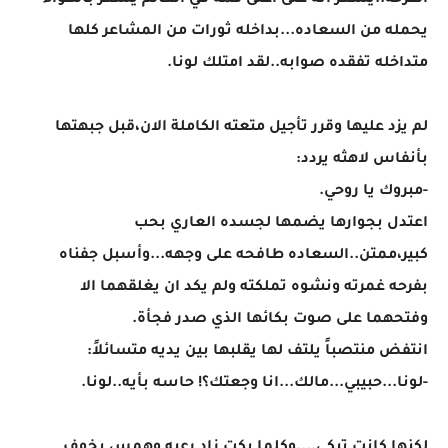
الفرحه..يشعر انه على أعلى قمه في العالم يشعر بالهواء
يحمله من السعاده...بداخله ثورات من المشاعر كلها
متداخله تفقده صوابه..لقد امتلك لونا.
لم يزد عليها وقرر تأجيل متعته الكاملة الان،قبل جبهتها
بأنفاس لاهثه يردد:
-مبروك يا روحي.
اعتدل بجوارها يضمها لجسده العاري بحب
كبير،ممتن..السعاده طافحه على وجهه...وأسبل جفناه
بفرحه غمرته ونشوه تملكته ولم يكد ان يغلقهما الا
وفتحهما على صوت بكائها الذي صدر فجأة.
انتفض منتصباً يلتف لها يقلبها بين يديه متسائلاً:
-لونا...حبيبي...مالك...انا وجعتك؟! حاسه بأيه..لونا.