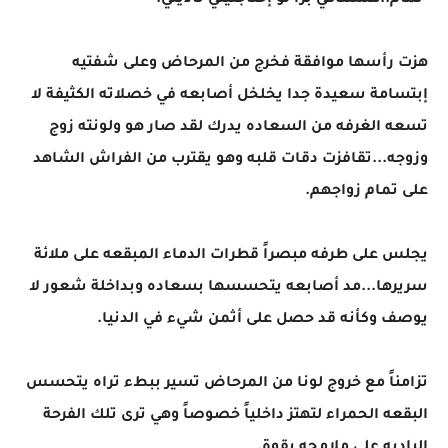
-تمام..هستناكي برا لو إحتاجتيني ناديلي.
هزت رأسها موافقة فخرج من المرحاض وعلى شفتيه
إبتسامة سعيدة جدا يخلخل أصابعه في خصلاته الكثيفة لا
تسعه الغرفه من السعاده يدرك لقد صار هو ولونته زوج
وزوجه...تقافزت دقات قلبه وهو يقترب من الفراش الشاهد
على تمام زواجهم.
يجلس على طرفه مبصراً قطرات الدماء المبقعه على ملائة
سريرها...مد أصابعه يتحسسها بسعاده وبداخلة شعور لا
يوصف وكأنه قد حصل على أثمن شيء في الدنيا.
تزامناً مع خروج لونا من المرحاض تسير ببطء تراه يتحسس
البقعه الحمراء لتهتز داخلياً خصوصاً وهي ترى تلك الفرحة