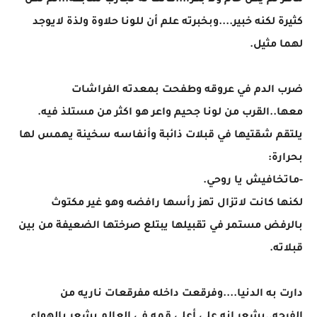
ماهر لم يكن خام ولا بكراً...كانت له تجارب سابقه...لم تكن
كثيرة لكنه خبير....وبخبرته علم أن للونا حلاوة ولذة لايوجد
لهما مثيل.
ضرب الدم في عروقه وطفحت بمعدته الفراشات
معها..القرب من لونا جحيم واعر هو اكثر من مستلذ فيه.
يلتقم شقتيها في قبلات ذائبة وأنفاسه سخينة يهمس لها
بحرارة:
-ماتخافيش يا روحي.
لكنها كانت لاتزال تهز رأسها رافضه وهو غير مكتوث
بالرفض مستمر في تقبيلها يبتلع صرختها الضعيفة من بين
قبلاته.
دارت به الدنيا....وفرقعت داخله مفرقعات ناريه من