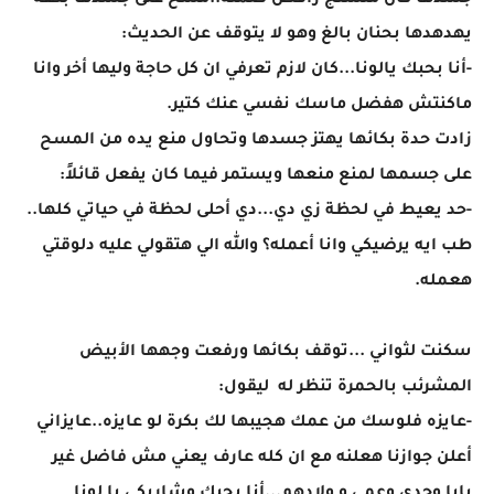
جسدها كان متشنج رافض ضمته..مسح على جسدها بكفه
يهدهدها بحنان بالغ وهو لا يتوقف عن الحديث:
-أنا بحبك يالونا...كان لازم تعرفي ان كل حاجة وليها أخر وانا
ماكنتش هفضل ماسك نفسي عنك كتير.
زادت حدة بكائها يهتز جسدها وتحاول منع يده من المسح
على جسمها لمنع منعها ويستمر فيما كان يفعل قائلاً:
-حد يعيط في لحظة زي دي...دي أحلى لحظة في حياتي كلها..
طب ايه يرضيكي وانا أعمله؟ والله الي هتقولي عليه دلوقتي
هعمله.
سكنت لثواني ...توقف بكائها ورفعت وجهها الأبيض
المشرئب بالحمرة تنظر له ليقول:
-عايزه فلوسك من عمك هجيبها لك بكرة لو عايزه..عايزاني
أعلن جوازنا هعلنه مع ان كله عارف يعني مش فاضل غير