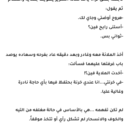
تابعته بقلق تراه يأخذ ملائة السرير يطويها بعناية واهتمام
ثم يقول:
-هروح أوضتي وجاي لك.
-أستنى رايح فين؟
-ثواني بس.
أخذ الملائة معه وغادر وبعد دقيقه عاد بفرحه وسعاده يوصد
باب غرفتها عليهما فسألت:
-أخدت الملاية فين؟!
-في خرنتي...انا عندي خرنة بحتفظ فيها بأي حاجة نادرة
وغالية عليا.
لم تكن تفهمه ...هي بالأساس في حالة مغلفه من التيه
والخوف والانسحار لم تشكل رأي أو تتخذ موقفاً.