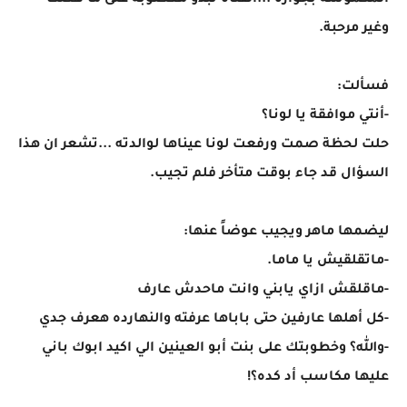
المكموشة بجواره ...الفتاة تبدو مغصوبة على ما فعلت
وغير مرحبة.
فسألت:
-أنتي موافقة يا لونا؟
حلت لحظة صمت ورفعت لونا عيناها لوالدته ...تشعر ان هذا
السؤال قد جاء بوقت متأخر فلم تجيب.
ليضمها ماهر ويجيب عوضاً عنها:
-ماتقلقيش يا ماما.
-ماقلقش ازاي يابني وانت ماحدش عارف
-كل أهلها عارفين حتى باباها عرفته والنهارده هعرف جدي
-والله؟ وخطوبتك على بنت أبو العينين الي اكيد ابوك باني
عليها مكاسب أد كده؟!