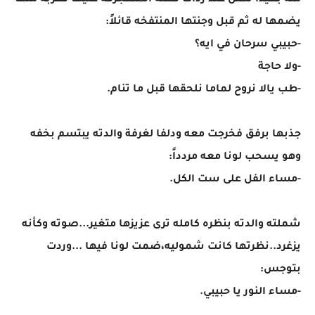
منه بعيداً تصل عند ردات فعله المتعجرفة عليها فقربه منها
يضمها له ثم قبل وجنتها المنتفخه قائلاً:
-حبيبي سرحان في ايه؟
-ولا حاجة
-طب يالا نروح لماما نلحقها قبل ما تنام.
جذبها برفق فخرجت معه ودلفا لغرفة والدته يبتسم بخفه
وهو يسحب لونا معه مردداً:
-مساء الفل على ست الكل.
شملته والدته بنظره كامله ترى عزيزها متغير...صوته وكأنه
يزغرد..نظرتها كانت شموليه،ضمت لونا فيها ...وردت
بتوجس:
-مساء النور يا حبيبي.