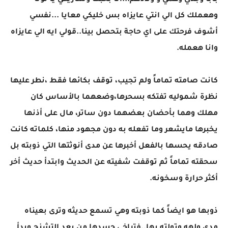
بابا وجدي وعمي و ولادهم...أنا بحبك وشاريكي يا لونا
وهعملك كل الي انتي عايزاه بس خليكي معايا ...نفسي
أشوف فرحتك على اي حاجة بتحصل بينا..قولي ايه الي عايزاه
وانا هعمله.
كانت صامته تماماً ولم تجيب، توقف بكائها فقط ،نطر عليها
نظرة شموليه تفتكه بسحرها،وضعهما بالأساس كان
مهلك وهما بأحضان بعضهما دون ساتر، مال على أذنها
يخبرها مايشعر وما تفعله به دون مجهود منها، كلماته كانت
صادقه يحسها بالفعل أخبرها عن مدى أنوثتها التي ذوبته بل
سحقته تماماً ثم توقفت شفيته عن الحديث وابتدأ حديث أخر
أكثر حرارة وسخونه.
ذوبها هو ايضاً كما ذوبته وهي تسمع حديثه وترى بعيناه