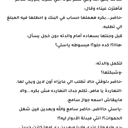
سألت بحق الله وهي تنظر للونا التي نظرت بدورها لماهر
فأهتزت عيناه وقال:
-حاضر...بكره هعملها حساب في البنك و احطلها فيه المبلغ
الي تطلبه.
قبل وجنتها بسعاده أمام والدته دون خجل يسأل:
-هااا؟! كده حلو؟! مبسوطه ياستي؟
لتكمل والدته:
-وشبكتها؟
-حاضر دلوقتي حالا تطلب الي عايزاه أون لاين ويجي لها.
-النهاردة يا ماهر..تكلم جدك النهارده مش بكره...والا
مايبقاش اسمه جواز سامع.
-ياستي حاااضر..حاضر سامع والله وبعدين فين شغل
الحموات؟! انتي مبدلة الأدوار ليه؟!