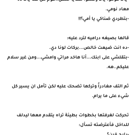
-يالا قوموا يالا وقتكوا معايا خلص..قوم من هنا يالا ده
معاد نومي.
-بتطردي ضناكي يا أمي؟!!
قالها بصيغه دراميه لترد عليه:
-ده انت ضيعت خالص...بركات لونا دي.
-بتقلشي على ابنك...أنا هاخد مراتي وامشي...ومن غير سلام
عليكم..هه.
ثم التف مغادراً وتركها تضحك عليه لكن تأمل ان يسير كل
شيء على ما يرام.
تحركت لغرفتها بخطوات بطيئة تراه يتقدم معها ليدلف
للداخل فأعترضته تسأل: