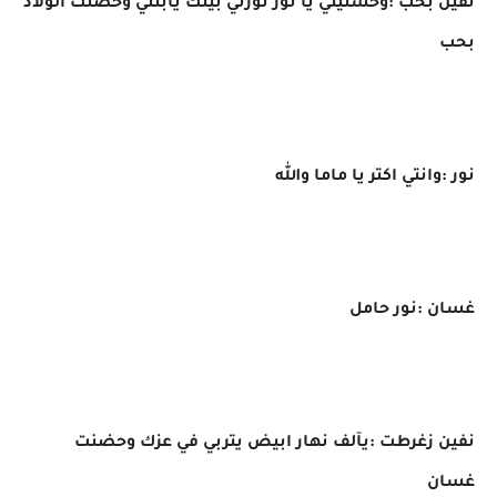
نفين بحب :وحشتيني يا نور نورتي بيتك يابنتي وحضنت الولاد
بحب
نور :وانتي اكتر يا ماما والله
غسان :نور حامل
نفين زغرطت :يآلف نهار ابيض يتربي في عزك وحضنت
غسان