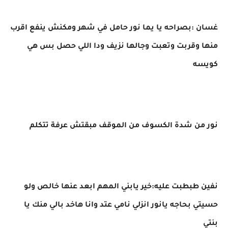
غسان :بصراحه يا يما نور حامل في شهر ومكنش ينفع اقرب
منها وقربت وتعبت وجالها نزيف ودا اللي حصل بس هي
كويسه
نور من شدة الكسوف من الموقف مبقتش عرفة تتكلم
نفين طبطبت عليه:خير يابني المهم ابعد عنها خالص ولو
حسيتي بحاجه يانور انزلي نامي عتد وانا هاخد بالي منك يا
بنتي