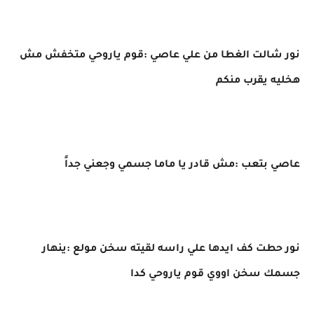
نور شالت الغطا من علي عاصي :قوم ياروحي متخفش مش
هخليه يقرب منكم
عاصي بتعب :مش قادر يا ماما جسمي وجعني جداً
نور حطت كف ايدها علي راسه لقيته سخن مولع :ينهار
جسمك سخن اووي قوم ياروحي كدا