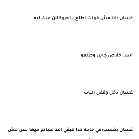
غسان :انا مش قولت اطلع يا حيواااان منك ليه
اسر :خلاص جاين وطلعو
غسان دخل وقفل الباب
غسان بغضب:في حاجه كدا هبقي اعد معاكو فيها بس مش