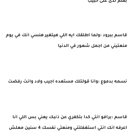
بقلم ندى على حبيب
قاسم ببرود :ولما اطلقك ايه اللي هيتغير هنسي انك في يوم
منعتيني من اجمل شعور في الدنيا
نسمه بدموع :وانا قولتلك مستعده اجيب ولاد وانت رفضت
قاسم :برافو انتي كدا بتكفري عن ذنبك يعني بس اللي انا
اعرفه انك انتي استغفلتني ومنعتي نفسك 4 سنين معلش