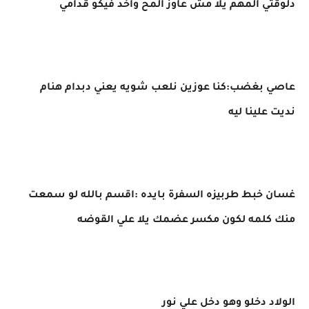
دلوقتي المهم يلا مش عاوز المح واخد فيكو قدامي
عاصي بغضب:كنا عوزين نلعب شويه يعني دبدام هنام
نديت علينا ليه
غسان خبط طربيزه السفرة بايده :اقسم بالله لو سمعت
منك كلمه لكون مكسر عضمك يلا علي القوضه
الولاد دخلو وهو دخل علي نور