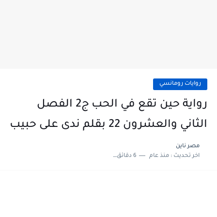
روايات رومانسي
رواية حين تقع في الحب ج2 الفصل
الثاني والعشرون 22 بقلم ندى على حبيب
مصر ناين
اخر تحديث :
منذ عام
6 دقائق للقراءة