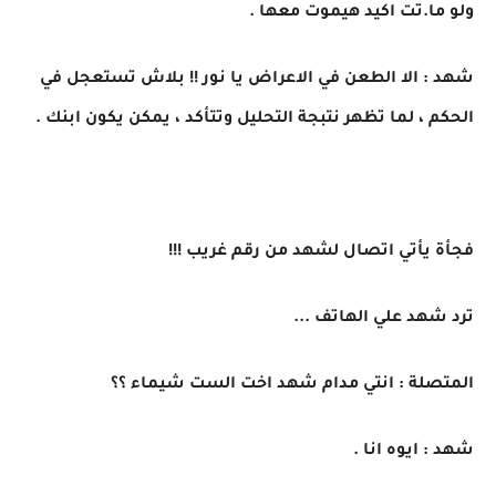
ولو ما.تت اكيد هيموت معها .
شهد : الا الطعن في الاعراض يا نور !! بلاش تستعجل في
الحكم ، لما تظهر نتبجة التحليل وتتأكد ، يمكن يكون ابنك .
فجأة يأتي اتصال لشهد من رقم غريب !!!
ترد شهد علي الهاتف ...
المتصلة : انتي مدام شهد اخت الست شيماء ؟؟
شهد : ايوه انا .