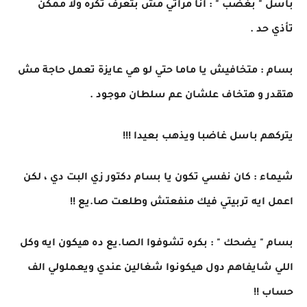
باسل " بغضب " : انا مراتي مش بتعرف تكره ولا ممكن
تأذي حد .
بسام : متخافيش يا ماما حتي لو هي عايزة تعمل حاجة مش
هتقدر و هتخاف علشان عم سلطان موجود .
يتركهم باسل غاضبا ويذهب بعيدا !!!
شيماء : كان نفسي تكون يا بسام دكتور زي البت دي ، لكن
اعمل ايه تربيتي فيك منفعتش وطلعت صا.يع !!
بسام " يضحك " : بكره تشوفوا الصا.يع ده هيكون ايه وكل
اللي شايفاهم دول هيكونوا شغالين عندي ويعملولي الف
حساب !!