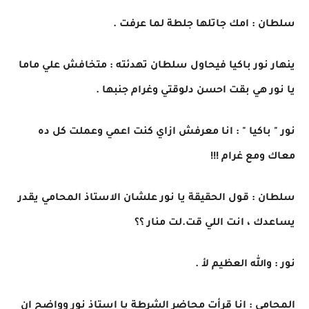
سلطان : امك جاتلها جلطة لما عرفت .
ينهار نور باكيا فيحاول سلطان تهدئته : متخافش علي ماما
يا نور هي بقت احسن دلوقتي وغرام جنبها .
نور " باكيا " : انا معرفش ازاي كنت اعمي وعملت كل ده
معاك ومع غرام !!!
سلطان : قول الحقيقة يا نور علشان الاستاذ المحامي يقدر
يساعدك ، انت اللي قت.لت منار ؟؟
نور : والله العظيم لأ .
المحامي : انا قرأت محاضر الشرطة يا استاذ نور وواضح ان