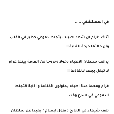
في المستشفي .....
تتأكد غرام ان شهد اصيبت بتجلط دموعي خطير في القلب
وان حالتها حرجة للغاية !!!
يراقب سلطان الاطباء دخولا وخروجا من الغرفة بينما غرام
لا تبخل بجهد لانقاذها !!!
غرام ومعها عدة اطباء يحاولون انقاذها و اذابة التجلط
الدموعي في اسرع وقت .
تقف شيماء في الخارج وتقول لبسام " بعيدا عن سلطان