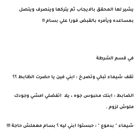
يشير لها المحقق بالايجاب ثم يتركها وينصرف ويتصل
بمساعده ويأمره بالقبض فورا علي بسام !!
في قسم الشرطة
تقف شيماء تبكي وتصر.خ : ابني فين يا حضرت الظابط ؟؟
الضابط : ابنك محبوس جوه ، يلا اتفضلي امشي وجودك
ملوش لزوم .
شيماء " بدموع " : حبستوا ابني ليه ؟ بسام معملش حاجة !!!