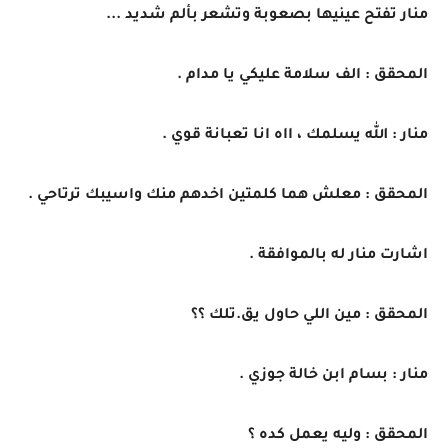
منار تفتح عينيها بصعوبة وتشعر بألم شديد ...
المحقق : الف سلامة عليكي يا مدام .
منار : الله يسلمك ، ااه انا تعبانة قوي .
المحقق : معلش هما كلمتين اخدهم منك واسيبك ترتاحي .
اشارت منار له بالموافقة .
المحقق : مين اللي حاول يق.تلك ؟؟
منار : بسام ابن خالة جوزي .
المحقق : وليه يعمل كده ؟