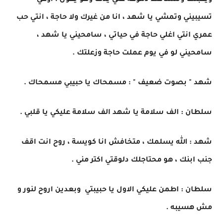
ويقبلها وتتساقط دموعه علي يدها وهو يقول : اوعي
تسيبيني وتمشي يا شهد ، انا من غيرك ولا حاجة ، انتي حب
عمري انتي اغلي حاجة في حياتي ، سامحيني يا شهد ،
سامحيني لو في يوم عملت حاجة وزعلتك .
شهد " بصوت ضعيف " : مسمحاك يا حبيبي مسمحاك .
سلطان : الف سلامة يا شهد الف سلامة عليكي يا قلبي .
شهد : الله يسلمك ، متخافش انا كويسة ، روح انت اقف
جنب ابنك ، هو محتاجلك دلوقتي اكتر مني .
سلطان : اطمن عليكي الاول يا حبيبتي وبعدين اروح لنور و
مش هسيبه .