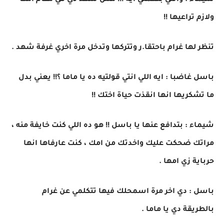
شيماء : وانتي بتعملي ايه !!! مش شهد دي في مقام امك
ولازم تراعيها !!
تنظر لها غرام باحتقا.ر وتتركها وتدخل مرة اخري غرفة شهد .
باسل غاضبا : ايه اللي انتي قولتيه ده يا ماما ؟!! يعني بدل
ما تشكريها انها انقذت حياة اختك !!
شيماء : بتدافع عنها يا باسل !! هو ده اللي كنت خايفة منه ،
مراتك ضحكت عليك واخدتك من امك ، كنت عارفاها انها
حرباية زي امها .
باسل : دي اخر مرة اسمحلك فيها تتكلمي عن غرام
بالطريقة دي يا ماما .