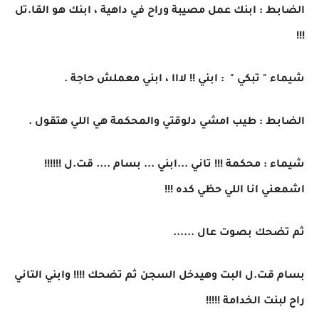
الضابط : ابنك عمل مصيبة وراح في داهية ، ابنك هو القا.تل
!!!
شيماء " تبكي " : ابني !! لااا ، ابني معملش حاجة .
الضابط : طيب امشي دلوقتي والمحكمة هي اللي هتقول .
شيماء : محكمة !!! تاني ...ابني ... بسام .... قت.ل !!!!!!
اشمعني انا اللي حظي كده !!!
ثم تضحك بصوت عال ......
بسام قت.ل البت وهيدخل السجن ثم تضحك !!!! وابني التاني
راح لبنت الخدامة !!!!!