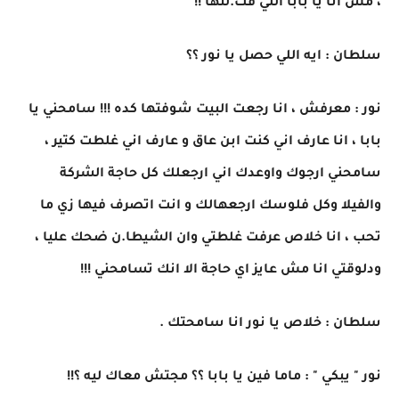
، مش انا يا بابا اللي قت.لتها !!
سلطان : ايه اللي حصل يا نور ؟؟
نور : معرفش ، انا رجعت البيت شوفتها كده !!! سامحني يا
بابا ، انا عارف اني كنت ابن عاق و عارف اني غلطت كتير ،
سامحني ارجوك واوعدك اني ارجعلك كل حاجة الشركة
والفيلا وكل فلوسك ارجعهالك و انت اتصرف فيها زي ما
تحب ، انا خلاص عرفت غلطتي وان الشيطا.ن ضحك عليا ،
ودلوقتي انا مش عايز اي حاجة الا انك تسامحني !!!
سلطان : خلاص يا نور انا سامحتك .
نور " يبكي " : ماما فين يا بابا ؟؟ مجتش معاك ليه ؟!!