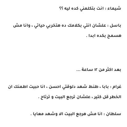
شيماء : انت بتكلمني كده ليه ؟؟
باسل : علشان انتي بكلامك ده هتخربي حياتي ، وانا مش
هسمح بكده ابدا .
بعد اكثر من ١٢ ساعة ...
غرام : بابا ، طنط شهد دلوقتي احسن ، انا حبيت اطمنك ان
الخطر قل كتير ، علشان ترجع البيت و ترتاح .
سلطان : انا مش هرجع البيت الا وشهد معايا .