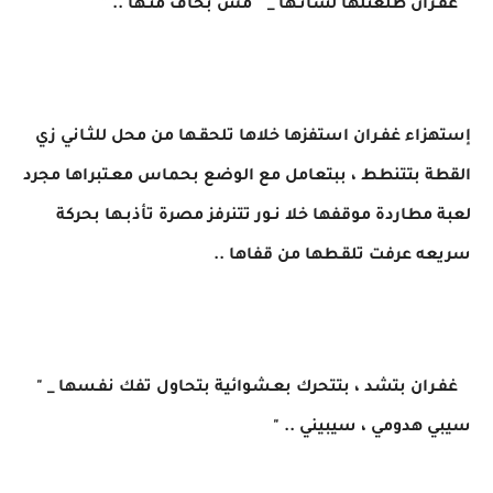
غفـران طلعتلها لسانـها _ " مش بخاف منـها .. "
إستهزاء غفـران استفزها خلاها تلحقـها من محل للثـاني زي
القطة بتتنطط ، ببتعامل مع الوضع بحماس معـتبراها مجرد
لعبة مطاردة موقفها خلا نـور تتنرفز مصرة تأذبـها بحركة
سريعه عرفت تلقـطها من قفاها ..
غفـران بتشد ، بتتحرك بعـشوائية بتحاول تفك نفـسها _ "
سيبي هدومي ، سيبيني .. "