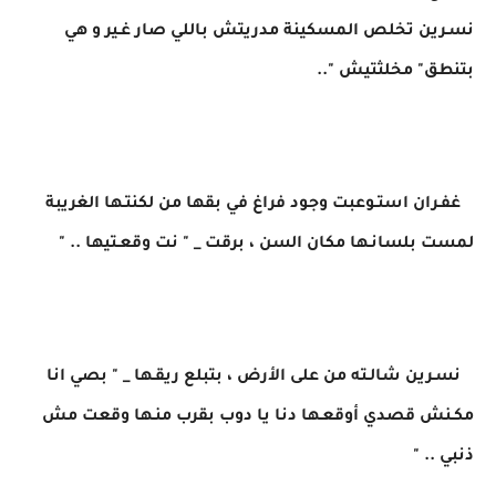
نسـرين تخلص المسكينة مدريتش باللي صار غـير و هي
بتنطق" مخلثتيش "..
غفـران استـوعبت وجود فراغ في بقها من لكنتـها الغريبة
لمست بلسانـها مكان السن ، برقت _ " نت وقعـتيها .. "
نسـرين شالـته من على الأرض ، بتبلع ريقـها _ " بصي انا
مكـنش قصدي أوقعـها دنا يا دوب بقرب منـها وقعت مش
ذنبي .. "