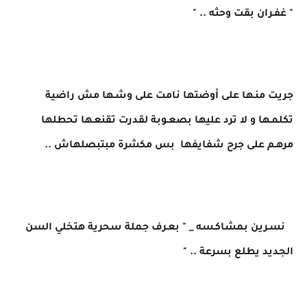
" غفـران بقت وحثه .. "
جريت منـها على أوضتها نامت على وشـها مش راضية
تكلمـها و لا ترد عليها بصعـوبة لقدرت تقنعـها تحطلها
مرهـم على جرح شفايفها بس مكشرة مبتبصلهاش ..
نسـرين بمشاكـسه _ " بعـرف جملة سحرية هتخلي السن
الجديد يطلع بسرعة .. "