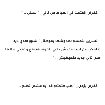
غفـران اتفتحت في العـياط من ثاني _ " سنتـي .. "
نسـرين بتمسح لهـا وشها بفـوطة _ " شـوو اهدي ديه
طلعت سن لبنية مفـيش داعي للخوف هتوقع و هتجي بدالـها
سن ثاني جديد متعيطيش .. "
غفـران بزعـل _ " طب هتحتاج قد ايه عشـان تطلع .. "