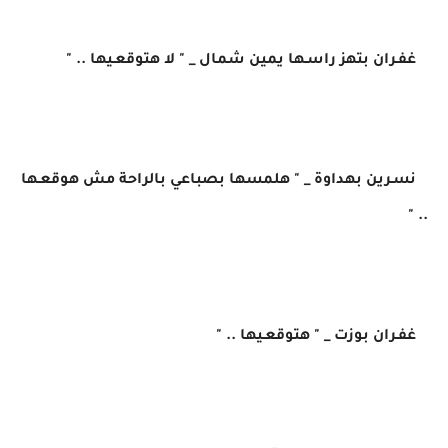
غفـران بتهز راسـها يمين شمال _ " لا هتوقعـيها .. "
نسـرين بهداوة _ " هلمسها بصباعي بالراحة مش هوقعـها
.. "
غفـران بوزت _ " هتوقعـيها .. "