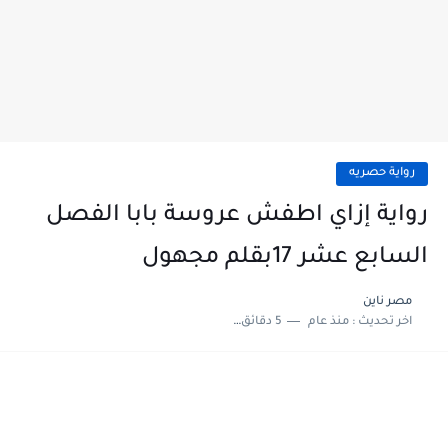
رواية حصريه
رواية إزاي اطفش عروسة بابا الفصل
السابع عشر 17بقلم مجهول
مصر ناين
اخر تحديث :
منذ عام
5 دقائق للقراءة