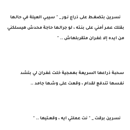
نسـرين بتضغـط على ذراع نـور _ " سيبـي العيلة في حالـها
بقلك عمـر أمني على بنـته ، لو جرالـها حاجة محدش هيسلكني
من ايده إلا غفـران متقربلهاش .. "
سحبة ذراعها السريعة بهمجية خلت غفـران لي بتشد
نفـسها تندفع لقدام ، وقعت على وشـها جامد ..
نسـرين برقت _ " نت عملتي ايه ، وقعـتيها .. "