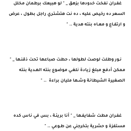
غفـران نفخت خدودها بزهق _ " لو هبيعك برطمان مخلل
السعر ده رخيص عليه ، ده نت هتشتـري راجل بطول ، عرض
و ارتفـاع و معـاه بنته هدية .. "
نـور وطلت لوصت لطولها ، حطت صباعها تحت ذقنـها _ "
ممكن أدفع مبلغ زيادة نلغـي موضوع بنته الهـدية بنته
الصغيرة الشيطانة وشـها مليان براءة .. "
غفـران مطت شفايفـها _ " أنا بريئـة ، بس في ناس كده
مستفزة و حشرية بتخرجني عن طـوعي .. "