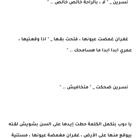
نسـرين _ " لا ، بالراحة خالص خالص .. "
غفـران غمضت عيونها ، فتحت بقـها _ " اذا وقعـتيها ،
عمري ابدا ابدا ما هسامحك .. "
نسـرين ضحكت _ " متخافيش .. "
يا دوب بتكمل الكلمة حطت إيـدها على السن بشويش لقـته
بيوقع منـها على الأرض ، غفـران مغمضة عيونها ، مستنية