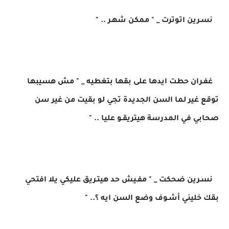
نسـرين اتوترت _ " ممكن شهـر .. "
غفـران حطت ايدها على بقها بتغطيه _ " مش هسيبها
توقع غير لما السن الجديدة تجي لو بقيت من غير سن
صحابي في المدرسة هيتريقـو عليا .. "
نسـرين ضحكت _ " مفـيش حد هيتـريق عليكي يلا افتحي
بقك خليني أشـوف وضع السن ايه ؟.. "