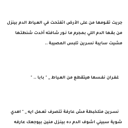
جريت تقـومها من على الأرض اتفتحت في العـياط الدم بينزل
من بقـها الدم اللي بمجرم ما نـور شافته أخدت شنطتـها
مشيت سايبة نسـرين تلبس المصيبة ..
غفـران نفـسها هيتقطع من العـياط _ " بابا .. "
نسـرين متلخبطة مش عارفة تتصرف تعـمل ايه _ " اهدي
شوية سبيني اشوف الدم ده بينـزل منين بيوجعك عارفه