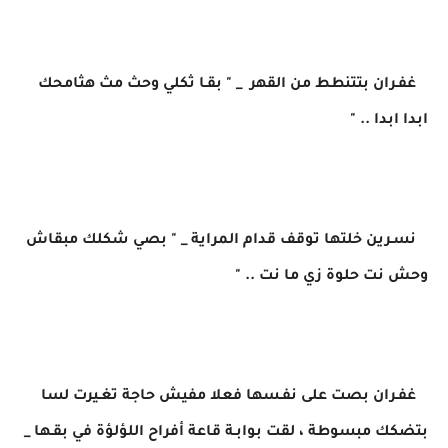
غفـران بتتنطط من القهر _ " بقـا ثكلي وحث مث هثامحك
ابدا ابدا .. "
نسـرين خلتها توقف قدام المراية _ " بصي شكلك مبقاش
وحش نت حلوة زي ما نت .. "
غفـران بصت على نفـسها فعلا مفيش حاجة تغـيرت لسا
بتضكك مبسوطة ، لقت بوابـة قاعة أفراح اللؤلؤة في بقـها _