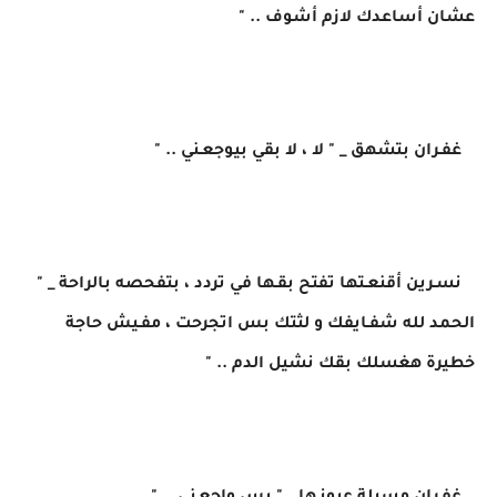
عشان أساعدك لازم أشوف .. "
غفـران بتشهق _ " لا ، لا بقي بيوجعـني .. "
نسـرين أقنعـتها تفتح بقـها في تردد ، بتفحصه بالراحة _ "
الحمد لله شفـايفك و لثتك بس اتجرحت ، مفـيش حاجة
خطيرة هغسلك بقك نشيل الدم .. "