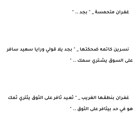
غفـران متحمسة _ " بجد .. "
نسـرين كاتمه ضحكتـها _ " بجد يلا قولي ورايا سعيد سافر
على السوق يشـتري سمك .. "
غفـران بنطقـها الغريب _ " ثعـيد ثافر على الثوق يثتري ثمك
هو في حد بيثافر على الثوق .. "