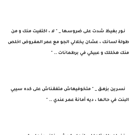
نـور بغيظ شدت على ضروسـها _ " لا ، اكتفيت منك و من
طولة لسانك ، عشان يخلالي الجو مع عمر المفـروض اخلص
منك هخللك و عبيكي في برطمانات .. "
نسـرين بزهـق _ " متخوفيهاش متفقـناش على كده سيبي
البنت في حالـها ، ديه أمانة عمـر عندي .. "