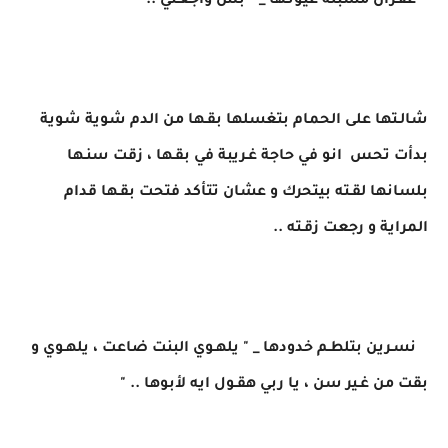
غفـران مسبلة عيونـها _ " بس واجعـني .. "
شالـتها على الحمام بتغسلها بقـها من الدم شوية شوية
بدأت تحس انو في حاجة غـريبة في بقـها ، زقت سنـها
بلسانها لقـته بيتحرك و عشان تتأكد فتحت بقـها قدام
المراية و رجعت زقـته ..
نسـرين بتلطـم خدودها _ " يلهـوي البنت ضاعت ، يلهـوي و
بقت من غـير سن ، يا ربي هقـول ايه لأبوها .. "