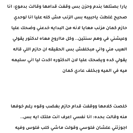
يارا بصتلها بندم وحزن بس وقفت قدامها وقالت بدموع: انا
صحيح غلطت ياحبيبه بس الزنب مش كله عليا انا لوحدي
حازم كمان مزنب معايا لانه من البدايه خدعني وضحك عليا
وعيشني في وهم سنتين.. وكل مااروح معاه لدكتور يقولي
العيب مني واني مبخلفش بس الحقيقه ان حازم اللي قاله
يقولي كده ويضحك عليا لان الدكتوره اكدت ليا اني سليمه
ميه في الميه وبخلف عادي كمان
خلصت كلامها ووقفت قدام حازم بغضب وقوه رغم خوفها
منه وقالت بحده: انا نفسي اعرف انت ملتك ايه بس..
اجوزتني علشان فلوسي وقولت ماشي كلب فلوس وفيه