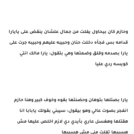
وحازم كان بيحاول يفلت من جمال علشان ينقض على يايارا
قدامه بس فجأه دخلت حنان وحبيبه عليهم وحبيبه جرت على
يارا بصدمه وقلق وضمتها وهي بتقول: يارا مالك انتي
كويسه ردي عليا
يارا بصتلها بتوهان وحضنتها بقوه وخوف كبير وهنا حازم
انفجر بصوت عالي وهو بيقول: سيبني بقولك يابابا انا
هقتلها وهغسل عاري بأيدي دي لازم اخلص عليها مش
هسيبها تفلت مني مش هسيبها