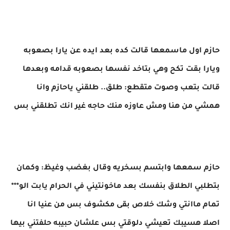
حازم اول ماسمعها قالت كده بعد ايده عن يارا بصعوبه
ويارا بقت تكح وهي بتاخد نفسها بصعوبه قدامه وبعدها
قالت بتعب وصوت متقطع: طلق.. طلقني ياحازم وانا
همشي من هنا ومش عاوزه منك حاجه غير انك تطلقني بس
حازم سمعها وابتسم بسخريه وقال بغضب وغيظ: وكمان
بتطلبي الطلاق بنفسك بعد ماخونتيني في الحرام يابت الو***
تمام ماانتي وشك خلاص بقى مكشوف بس من عنيا انا
اصلا هسيبك تعيشي دلوقتي بس علشان حبيبه حلفتني بيها