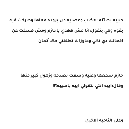
حبيبه بصتله بعضب وعصبيه من بروده معاها وصرخت فيه
بقوه وهي بتقول:انا مش ههدي ياحازم ومش هسكت عن
افعالك دي تاني وعاوزاك تطلقني حالا کمان
حازم سمعها وعنيه وسعت بصدمه وزهول كبير منها
وقال:اييه انتي بتقولي اييه ياحبيبه؟!!
وعلى الناحيه الاخرى