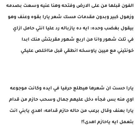
الفون قبلها من على الارض وفتحه وهنا عنيه وسعت بصدمه
وزهول كبير وبدون مقدمات مسك شعر يارا بقوه وعنف وهو
بيقول بغضب وحده: ايه ده يازباله رد عليا انتي حامل ازاي
في تلت شهور وانا من اربع شهور مقربتش منك ابدا
خونتيني مع ميين ياوسخه انطقي قبل مااخلص عليكي
يارا حست ان شعرها هيطلع حرفيا في ايده وكانت موجوعه
اوي منه بس فجأه دخل عليهم جمال وسحب حازم من قدام
يارا بعنف وقال برعب من حاله حازم قدامه: اهدي يابني انت
بتعمل ايه ياحازم اهدى؟!