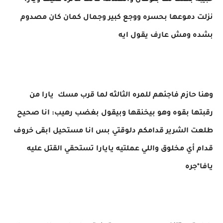
حبيبه بصت لها بتوهان والصدمه كانت مأثره عليها ويارا
نزلت دموعها بحسره ووجع كبير وجمال كمان كان مصدوم
بشده ومش عارف يقول ايه
وهنا حازم فاجئهم للمره الثالثه لما قرب مسك يارا من
رقبتها بقوه وهو بيخنقها وبيقول بغضب رهيب: انا صحيح
طلعت الشرير قدامكم دلوقتي بس انا مستحيل ابقى خروف
قدام أي مخلوق واللي عملتيه يايارا تستحقي القتل عليه
يافا*جره