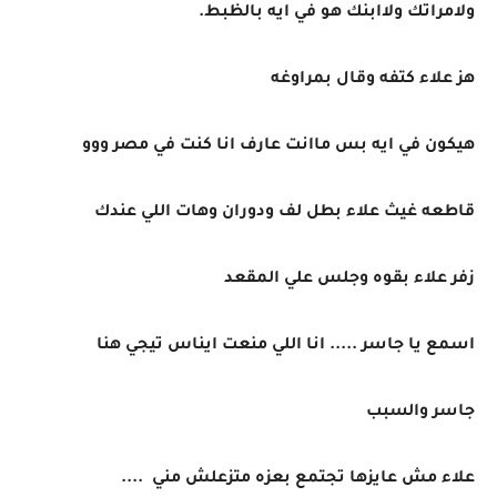
ولامراتك ولاابنك هو في ايه بالظبط.
هز علاء كتفه وقال بمراوغه
هيكون في ايه بس ماانت عارف انا كنت في مصر ووو
قاطعه غيث علاء بطل لف ودوران وهات اللي عندك
زفر علاء بقوه وجلس علي المقعد
اسمع يا جاسر ..... انا اللي منعت ايناس تيجي هنا
جاسر والسبب
علاء مش عايزها تجتمع بعزه متزعلش مني ....