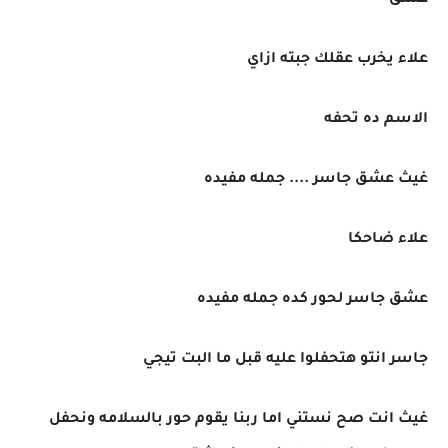
عشق
علاء يخرب عقلك جبته ازاي
الاسم ده تحفه
غيث عشق جاسر .... جمله مفيده
علاء ضاحكا
عشق جاسر لحور كده جمله مفيده
جاسر انتو هتحفلوا عليه قبل ما البت تيجي
غيث انت صح نستني اما ربنا يقوم حور بالسلامه ونحفل