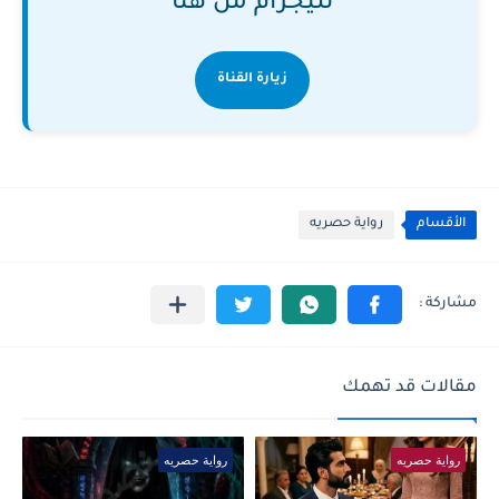
تليجرام من هنا
زيارة القناة
الأقسام
رواية حصريه
مقالات قد تهمك
رواية حصريه
رواية حصريه