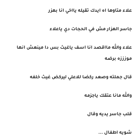
علاء متاوها اه ايدك تقيله يااخي انا بهزر
جاسر الهزار مش في الحجات دي ياعلاء
علاء والله مااقصد انا اسف ياغيث بس دا مينعش انها
موزززه برضه
قال جملته وصعد ركضا للاعلي ليركض غيث خلفه
والله مانا عتقك ياجزمه
قلب جاسر يديه وقال
شويه اطفال ...