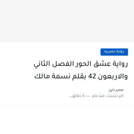
رواية حصريه
رواية عشق الحور الفصل الثاني
والاربعون 42 بقلم نسمة مالك
مصر ناين
اخر تحديث :
منذ عام
4 دقائق للقراءة