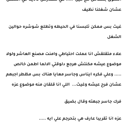
السوق بنتعامل مع مين ..... هي متقدرش تاذينا في الشغل
عشان شغلنا نظيف
غيث بس ممكن تلبسنا في الحيطه وتطلع شوشره حوالين
الشغل
علاء متقلقش انا عملت احتياطي وامنت مصنع العاشر ولولا
موضوع عيشه مكنتش هرجع دلوقتي الالما اطمن خالص
..... وعلي فكره ايناس وجاسر معايا هناك بس مظطر اجبهم
عشان فرح عيشه وغيث... اللي انا قلقان منه موضوع عزه
فرك جاسر جبهته وقال بضيق
عزه انا تقريبا عارف هي بتحرجم علي ايه .....