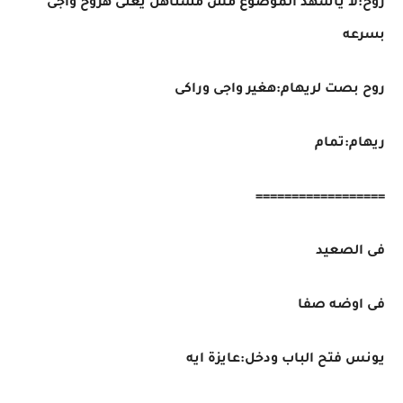
روح:لا ياشهد الموضوع مش مستاهل يعنى هروح واجى
بسرعه
روح بصت لريهام:هغير واجى وراكى
ريهام:تمام
==================
فى الصعيد
فى اوضه صفا
يونس فتح الباب ودخل:عايزة ايه