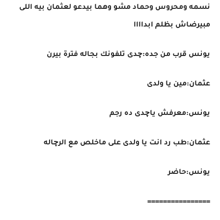
نسمه ومحروس وحماد مشو وهما بيدعو لعثمان بيه اللى
مبيرضاش بظلم ابداااا
يونس قرب من جده:چدى تلفونك بجاله فترة بيرن
عثمان:مين يا ولدى
يونس:معرفش ياچدى ده رجم
عثمان:طب رد انت يا ولدى على ماخلص مع الرچاله
يونس:حاضر
================