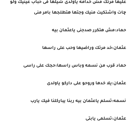
عليها مرتك مش خدامه ياولدى شيلها فى حباب عينيك ولو
چات واشتكيت منيك وجتها هتطلجها بامر منى
حماد:مش هتكرر صدجنى ياعثمان بيه
عثمان:خد مرتك وراضيها وحب على راسها
حماد قرب من نسمه وباس راسها:حجك على راسى
عثمان:يلا خدها وروحو على داركو ياولدى
نسمه:تسلم ياعثمان بيه ربنا يباركلنا فيك يارب
عثمان:تسلمى يابتى