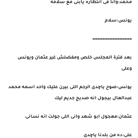
محمد:وانا فى انتظاره يابنى مع سلامه
يونس:سلام
================
بعد فترة المجلس خلص ومفضلش غير عثمان ويونس
وعلى
يونس:صوح ياچدى الرجم اللى بيرن عليك واحد اسمه محمد
عبدالعال بيجول انه صديج جديم ليك
عثمان:معجول ابو شهد وانى اللى جولت انه نسانى
على:ده من بلدنا ياچدى