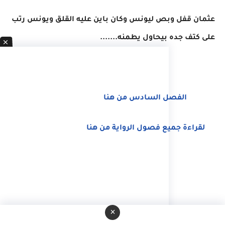
عثمان قفل وبص ليونس وكان باين عليه القلق ويونس رتب
على كتف جده بيحاول يطمنه.......
الفصل السادس من هنا
لقراءة جميع فصول الرواية من هنا
×