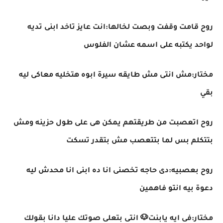
روح قامت وقفت وبصت لخالها:انت عايز تاخد ابنى تديه
لواحد يكتبه على اسمه عشان الفلوس
مختار:مش انتى مش طايقه سيرة ابوه هتخليه معاكى ليه
بقي
روح اتعصبت من طريقتهم يمكن هى على طول حزينه ومش
بتتكلم بس لما بتتعصب مش بتقدر تسكت
روح بعصبيه:دى حاجه تخصنى انا ده ابنى انا محدش ليه
دعوة بيه انتو فاهمين
مختار:فى ايه يابنت🐶 انتى بتعلى صوتك عليا دانا بقولك