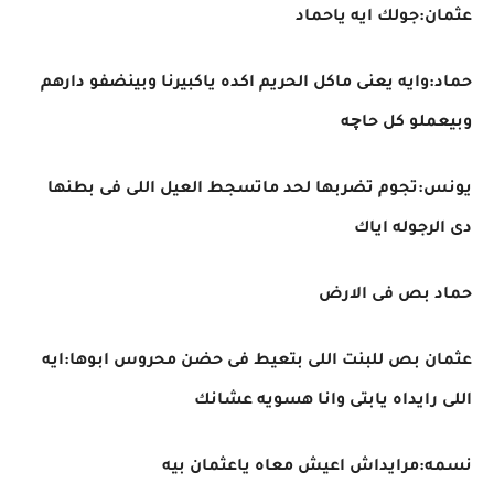
عثمان:جولك ايه ياحماد
حماد:وايه يعنى ماكل الحريم اكده ياكبيرنا وبينضفو دارهم
وبيعملو كل حاچه
يونس:تجوم تضربها لحد ماتسجط العيل اللى فى بطنها
دى الرجوله اياك
حماد بص فى الارض
عثمان بص للبنت اللى بتعيط فى حضن محروس ابوها:ايه
اللى رايداه يابتى وانا هسويه عشانك
نسمه:مرايداش اعيش معاه ياعثمان بيه