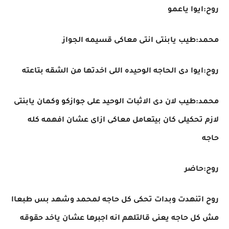
روح:ايوا ياعمو
محمد:طيب يابنتى انتى معاكى قسيمه الجواز
روح:ايوا دى الحاجه الوحيده اللى اخدتها من الشقه بتاعته
محمد:طيب لان دى الاثبات الوحيد على جوازكو وكمان يابنتى
لازم تحكيلى كان بيتعامل معاكى ازاى عشان افهمه كله
حاجه
روح:حاضر
روح اتنهدت وبدات تحكى كل حاجه لمحمد وشهد بس طبعاا
مش كل حاجه يعنى قالتلهم انه اجبرها عشان ياخد حقوقه