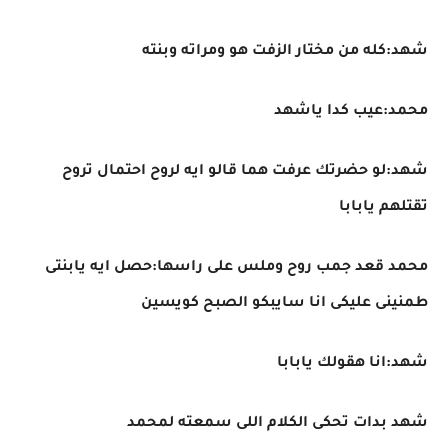
شهد:كله من مختار الزفت هو ومراته وبنته
محمد:عيب كدا ياشهد
شهد:لو حضرتك عرفت هما قالو ايه لروح احتمال تروح
تقتلهم يابابا
محمد قعد جمب روح وملس على راسها:حصل ايه يابنتى
طمنينى عليكى انا سايبكو الصبح كويسين
شهد:انا هقولك يابابا
شهد بدات تحكى الكلام اللى سمعته لمحمد