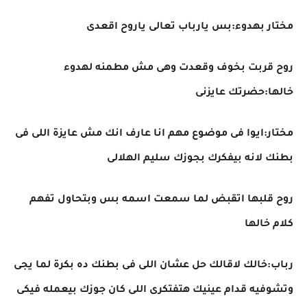
مختار بهدوء:بس يارباب تعالى ياروح اقعدى
روح قربت بخوف وقعدت وهى مش مطمنه لهدوء
خالها:حضرتك عايزنى
مختار:ايوا فى موضوع مهم انا عارف انك مش عايزة اللى فى
بطنك لانه بيفكرك بجوزك سليم الهلالى
روح قلبها اتقبض لما سمعت اسمه بس وبتحاول تفهم
كلام خالها
رباب:خالك لاقالك حل عشان اللى فى بطنك ده بكرة لما يجى
وتشوفيه قدام عينيك هتفتكرى اللى كان جوزك بيعمله فيكى