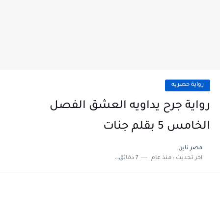
رواية حصريه
رواية جرح يداويه العشق الفصل
الخامس 5 بقلم جنات
مصر ناين
اخر تحديث :
منذ عام
7 دقائق للقراءة