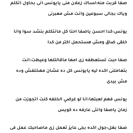
صفا قربت منه:لساك زعلان منى يايونس انى بحاول اتكلم
وياك بجالى سبوعين وانت مش معبرنى
يونس:كدا احسن ياصفا احنا كل مانتكلم بنشد سوا وانا
خلقى ضاق ومش هستحمل اكتر من كدا
صفا حبت تستعطفه زى امها ماقالتلها وعيطت:انت
بتعاملنى اكده ليه يايونس كل ده عشان مهخلفش وده
مش بيدى
يونس فهم لعبتها:انا لو غرضي الخلفه كنت اتجوزت من
زمان ياصفا وانتى عارفه ده كويس
صفا بغل:جول اكده بجى عايز تعمل زى ماصاحبك عمل فى