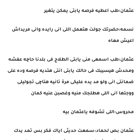
عثمان:طب اعطيه فرصه يابتى يمكن يتغير
نسمه:حضرتك جولت هتعمل اللى انى رايده وانى مريداش
اعيش معاه
عثمان:طب اسمعى منى يابتى الطلاج فى بلدنا حاچه عفشه
ومحدش هيسيبك فى حالك يابتى انتى هتديه فرصه وده على
ضمانتى انى ولو مد يده عليكى مرة تانيه هتاچى تجوليلى
ووجتها انى اللى هطلجك منيه وغصبن عنيه كمان
محروس:اللى تشوفه ياعثمان بيه
عثمان بص لحماد:سمعت حديثى اياك فكر بس تمد يدك