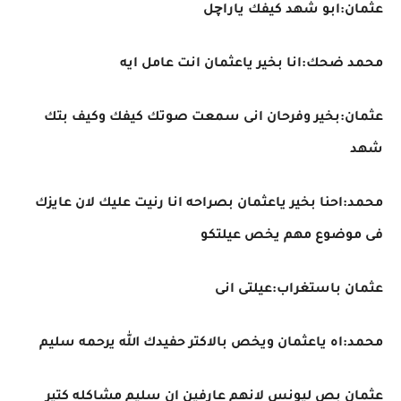
عثمان:ابو شهد كيفك ياراچل
محمد ضحك:انا بخير ياعثمان انت عامل ايه
عثمان:بخير وفرحان انى سمعت صوتك كيفك وكيف بتك
شهد
محمد:احنا بخير ياعثمان بصراحه انا رنيت عليك لان عايزك
فى موضوع مهم يخص عيلتكو
عثمان باستغراب:عيلتى انى
محمد:اه ياعثمان ويخص بالاكتر حفيدك الله يرحمه سليم
عثمان بص ليونس لانهم عارفين ان سليم مشاكله كتير