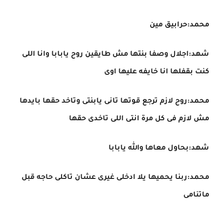
محمد:حرابيق مين
شهد:اجلال وصفا بنتها مش طايقين روح يابابا وانا اللى
كنت بقفلها انا خايفه عليها اوى
محمد:روح لازم ترجع قوتها تانى يابنتى وتاخد حقها بايدها
مش لازم فى كل مرة انتى اللى تاخدى حقها
شهد:بحاول معاها والله يابابا
محمد:ربنا يحميها يلا ادخلى غيرى عشان تاكلى حاجه قبل
ماتنامى