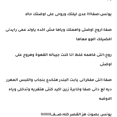
يونس:صفاااا عدى ليلتك وروحى على اوضتك حالا
صفا:اروح اوضتى واهملك وياها مش اكده ياولد عمى رايدنى
افضيلك الچو معاها
روح:انتى فاهمه غلط انا كنت جيباله القهوة وهروح على
اوضتى
صفا:انتى مفكرانى يابت البندر هتخدع بنجاب واللبس المهرر
ديه لع دانى صفا وخابرة زين اكيد كنتى هتغريه وتدخلى وياه
الاوضه
يونس بصوت هز القصر كله:صــــفـــاااااااا