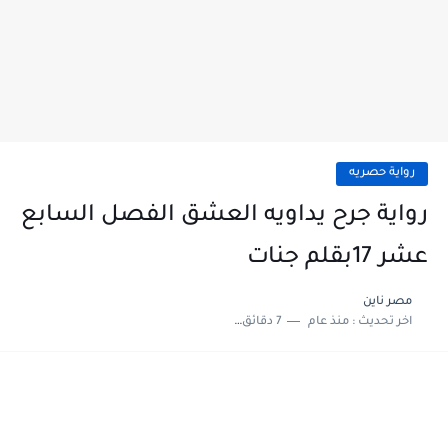
رواية حصريه
رواية جرح يداويه العشق الفصل السابع
عشر 17بقلم جنات
مصر ناين
اخر تحديث :
منذ عام
7 دقائق للقراءة