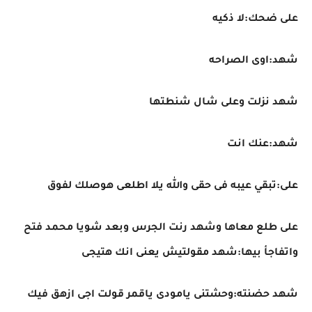
على ضحك:لا ذكيه
شهد:اوى الصراحه
شهد نزلت وعلى شال شنطتها
شهد:عنك انت
على:تبقي عيبه فى حقى والله يلا اطلعى هوصلك لفوق
على طلع معاها وشهد رنت الجرس وبعد شويا محمد فتح
واتفاجأ بيها:شهد مقولتيش يعنى انك هتيجى
شهد حضنته:وحشتنى يامودى ياقمر قولت اجى ازهق فيك