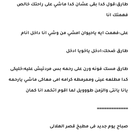
طارق:قول كدا بقى عشان كدا ماشي على راحتك خالص
فهمتك انا
على:فهمت ايه ياحيوان امشي من وشي انا داخل انام
طارق ضحك:ادخل ياخويا ادخل
طارق مسك فونه ورن على رحمه بس مردتيش عليه:خليكى
كدا مطلعه عينى وممرمطه كرامه امى معاكى ماشي يارحمه
يانا يانتى والزمن طووويل لما اقوم اتخمد انا كمان
=============
صباح يوم جديد فى مطبخ قصر الهلالى