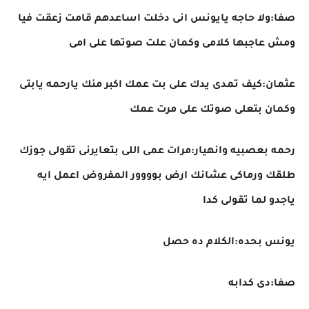
صفا:ولا حاجه يايونس انى دخلت اساعدهم قامت زعقت فيا
ومش عاجبها كلامى وكمان علت صوتها على امى
عثمان:كيف تمدى يدك على بت عمك اكبر منك يارحمه يابتى
وكمان بتعلى صوتك على مرت عمك
رحمه بعصبيه وانهيار:مرات عمى اللى بتعايرنى تقولى جوزك
طلقك ورماكى عشانك ارض بوووور المفروض اعمل ايه
ياجدو لما تقولى كدا
يونس بحده:الكلام ده حصل
صفا:دى كدابه