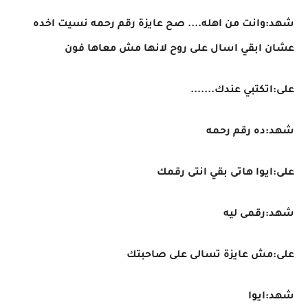
شهد:وانت من اهله.... صح عايزة رقم رحمه نسيت اخده
عشان ابقي اسال على روح لانها مش معاها فون
على:اتكتبي عندك.......
شهد:ده رقم رحمه
على:ايوا هاتى بقي انتى رقمك
شهد:رقمى ليه
على:مش عايزة تسالى على صاحبتك
شهد:ايوا