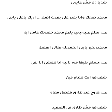
شويا ولا مش عايزنى
محمد ضحك:وانا بقدر على بعدك اصلا.... ازيك ياعلى يابنى
على سلم عليه:بخير ياعم محمد حضرتك عامل ايه
محمد:بخير يابنى الحمدلله تعالى اتفضل
على:تسلم خليها مرة تانيه انا همشي انا بقي
شهد:هو انت هتنام فين
على:هروح عند طارق هفضل معاه
شهد:هو مش طارق فى الصعيد