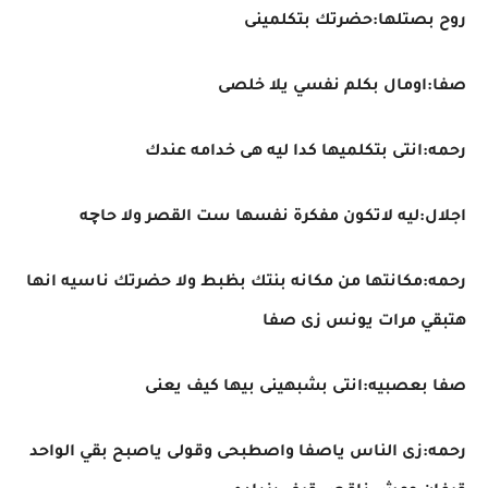
روح بصتلها:حضرتك بتكلمينى
صفا:اومال بكلم نفسي يلا خلصى
رحمه:انتى بتكلميها كدا ليه هى خدامه عندك
اجلال:ليه لاتكون مفكرة نفسها ست القصر ولا حاچه
رحمه:مكانتها من مكانه بنتك بظبط ولا حضرتك ناسيه انها
هتبقي مرات يونس زى صفا
صفا بعصبيه:انتى بشبهينى بيها كيف يعنى
رحمه:زى الناس ياصفا واصطبحى وقولى ياصبح بقي الواحد