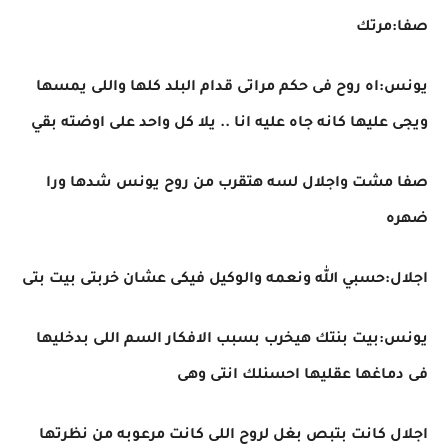
صفا:مرتك
يونس:اه روح فى حكم مراتى قدام البلد كلها واللى يمسها
ويجى عليها كانه جاه عليه انا .. يلا كل واحد على اوضته بقي
صفا مشت واجلال لسه هتقرب من روح يونس شدها ورا
ضهره
اجلال:حسبي الله ونعمه والوكيل فيكى عشان خربتى بيت بتى
يونس:بيت بنتك هيخرب بسبب الافكار السم اللى بدخليها
فى دماغها عقليها احسنلك انتى وهى
اجلال كانت بتبص بغل لروح اللى كانت مرعوبه من نظرتها