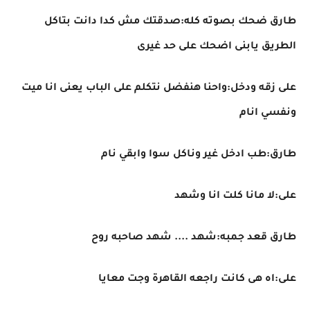
طارق ضحك بصوته كله:صدقتك مش كدا دانت بتاكل
الطريق يابنى اضحك على حد غيرى
على زقه ودخل:واحنا هنفضل نتكلم على الباب يعنى انا ميت
ونفسي انام
طارق:طب ادخل غير وناكل سوا وابقي نام
على:لا مانا كلت انا وشهد
طارق قعد جمبه:شهد .... شهد صاحبه روح
على:اه هى كانت راجعه القاهرة وجت معايا