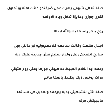
صفا:تعالى شوفى يامرت عمى ضيفتكو كانت اهنه وبتحاول
تغرى چوزى وعايزة تدخل وياه الاوضه
روح بتهز راسها بلا:والله ابدااا
اجلال طلعت وكانت سامعه كلامهم:وليه لع مانتى جبل
سابج اتضحكى على ولدى سليم مش چديدة عليك ديه
رحمه:ايه الكلام العبيط ده هيبقي جوزها يعنى روح هتبقي
مرات يونس زيك بظبط ياصفا هانم
صفا:انتى بتشبهينى بديه يارحمه وبعدين هى لساتها
مابجيتش مرته