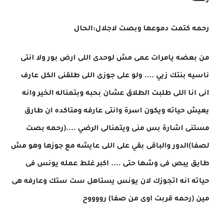
رحمه
رحمه كتمت دموعها وبصت لاجلال:الحال
من بعضه يامرات عمى مش لوحدى اللى ارض بور ولا انتى
ناسيه بنتك زيي .... ولو على جوزى اللى طلقنى الكل عارف
انى انا اللى طلبت الطلاق عشان بحبه وبتمناله الخير وانه
يعيش حياته ويكون اسرة وانتى عارفه ومتاكده ان طارق
مستنى اشارة بس منى ويتمنالى الرضي ....(رحمه بصت
لصفا)الدور والباقى بقي على اللى عايشه مع جوزها وهو مش
طايق يبص فى وشها حتى .... اكبر غلط عمله يونس فى
حياته انه اتجوزك لان يونس يستاهل ست ستك وعارفه هى
مين (رحمه قربت اوى من صفا) رووووح