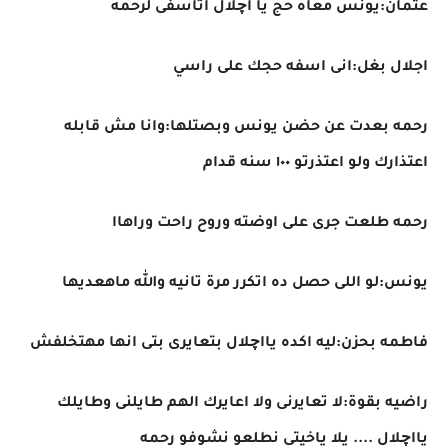
عثمان:يونس معاه حج يا اچلال اتأسفى لرحمه
اجلال بغل:انى اسفه حجك على راسي
رحمه بعدت عن حضن يونس وبصتلها:وانا مش قابله
اعتذارك ولو اعتذرتو ١٠٠ سنه قدام
رحمه طلعت جرى على اوضته وروح راحت وراهاا
يونس:لو اللى حصل ده اتكرر مرة تانيه والله ماهعديها
فاطمه بحزن:ليه اكده يااچلال بتعايرى بتى انها مهتخلفش
راضيه بقوة:لا تعايرنى ولا اعايرك الهم طايلنى وطايلك
يااچلال .... يلا ياخيتى نطلعو نشوفو رحمه