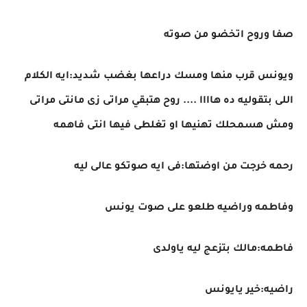
صفا وروح اتخضو من صوته
ويونس قرب منها ومسك دراعها بغضب شديد:ايه الكلام
اللى بتقوليه ده هاااا .... روح هتبقي مراتى زى مانتى مراتى
ومش هسمحلك تهنيها او تغلطى فيها انتى فاهمه
رحمه خرجت من اوضتها:فى ايه صوتكو عالى ليه
وفاطمه وراضيه طلعو على صوت يونس
فاطمه:مالك بتزعج ليه ياولدى
راضيه:خير يايونس