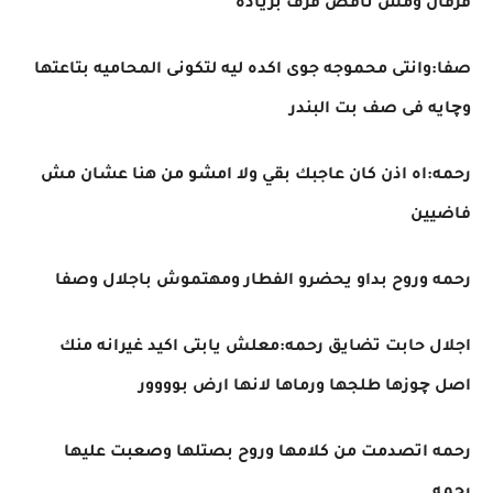
قرفان ومش ناقص قرف بزياده
صفا:وانتى محموجه جوى اكده ليه لتكونى المحاميه بتاعتها
وچايه فى صف بت البندر
رحمه:اه اذن كان عاجبك بقي ولا امشو من هنا عشان مش
فاضيين
رحمه وروح بداو يحضرو الفطار ومهتموش باجلال وصفا
اجلال حابت تضايق رحمه:معلش يابتى اكيد غيرانه منك
اصل چوزها طلجها ورماها لانها ارض بوووور
رحمه اتصدمت من كلامها وروح بصتلها وصعبت عليها