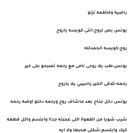
راضيه وفاطمه نزلو
يونس بص لروح:انتى كويسه ياروح
روح:كويسه الحمدلله
يونس:طب يلا روحى نامى مع رحمه تصبحو على خير
رحمه:تلاقى الخير ياحبيبي يلا ياروح
يونس دخل جناح بعد ماشاف روح ورحمه دخلو اوضه رحمه
شرب شويا من القهوة اللى عجبته جداا وابتسم واكل قطعه
كيك وابتسم:شكلى هحبها ولا ايه