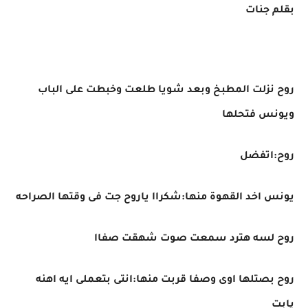
بقلم جنات
روح نزلت المطبخ وبعد شويا طلعت وخبطت على الباب
ويونس فتحلها
روح:اتفضل
يونس اخد القهوة منها:شكراا ياروح جت فى وقتها الصراحه
روح لسه هترد سمعت صوت شهقت صفاا
روح بصتلها اوى وصفا قربت منها:انتى بتعملى ايه اهنه
يابت