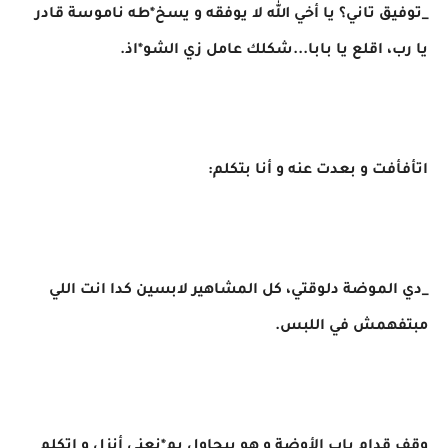
_توفيق تاني؟ يا أخي الله لا يوفقه و يسخ*طه ناموسة قادر
يا رب، اقلع يا بابا...شكلك عامل زي الشو*اذ.
اتأفأفت و بعدت عنه و أنا بتكلم:
_دي الموضة دلوقتي، كل المشاهير لابسين كدا انت اللي
مبتفهمش في اللبس.
وقف قدام باب الأوضة و هو بيحاول يم*نعني أنزل و اتكلم