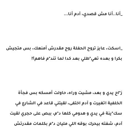
_أنا..أنا مش قصدي، آدم أنا...
_اسكت، عايز تروح الحفلة روح مقدرش أمنعك، بس متجيش
بكرا و بعده تعي*طلي بعد كدا لما تند*م فاهم؟!
ز*اح يدي و بعد، مشيت وراه، حاولت أمسكه بس فجأة
الخلفية اتغيرت و آدم اختفى، لقيتني قاعد في الشارع في
سك*ينة في يدي و هدومي كلها د*م، ببص على حجري لقيت
آدم، شفته بيحرك بوقه اللي مليان د*م بكلمات مقدرتش