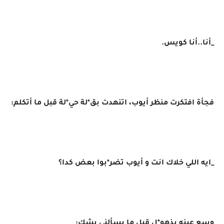
_أنا..أنا كويس.
فجأة افتكرت منظر أيوب، اتنهدت بق*لة حي*لة قبل ما أتكلم:
_ايه اللي خلاك انت و أيوب تضر*بوا بعض كدا؟
وسع عينه بذهو*ل قبل ما يسألني بشك: