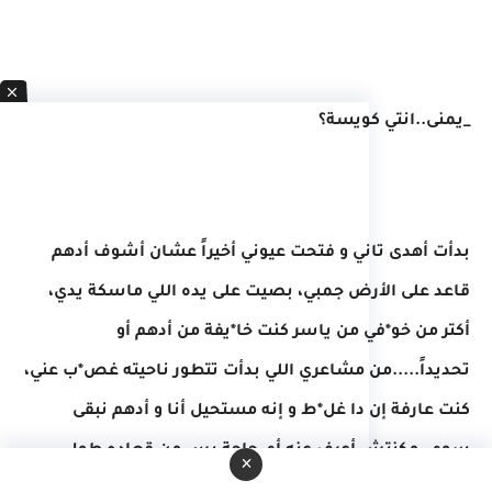
_يمنى..انتي كويسة؟
بدأت أهدى تاني و فتحت عيوني أخيراً عشان أشوف أدهم
قاعد على الأرض جمبي، بصيت على يده اللي ماسكة يدي،
أكتر من خو*في من ياسر كنت خا*يفة من أدهم أو
تحديداً.....من مشاعري اللي بدأت تتطور ناحيته غص*ب عني،
كنت عارفة إن دا غل*ط و إنه مستحيل أنا و أدهم نبقى
سوى، مكنتش أعرف عنه أي حاجة بس من قعاده طول
×
الوقت معايا أنا و يارا و يده اللي مكانش فيها دبلة خمنت