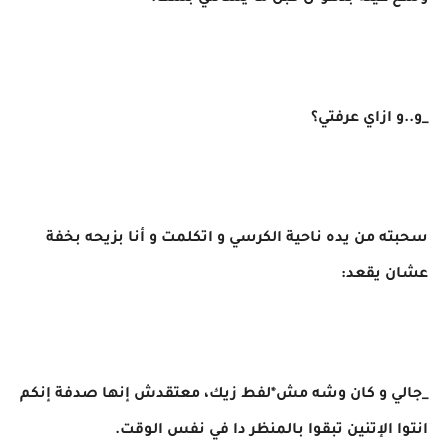
_و..و ازاي عرفتي؟
سحبته من يده ناحية الكرسي و اتكلمت و أنا بزيحه بخفة
عشان يقعد:
_جالي و كان وشه مش*لفط زيك، معتقدش إنها صدفة إنكم
انتوا الإتنين تبقوا بالمنظر دا في نفس الوقت.