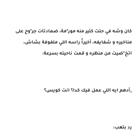
كان وشه في حتت كتير منه مور*مة، ضمادتات جر*وح على
مناخيره و شفايفه، أخيراً راسه اللي ملفوفة بشاش،
اتخ*ضيت من منظره و قمت ناحيته بسرعة:
_أدهم ايه اللي عمل فيك كدا؟ انت كويس؟
رد بتعب: