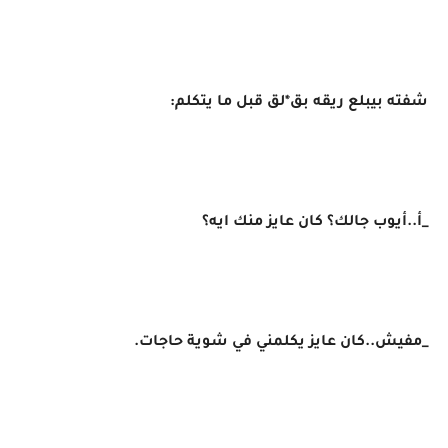
شفته بيبلع ريقه بق*لق قبل ما يتكلم:
_أ..أيوب جالك؟ كان عايز منك ايه؟
_مفيش..كان عايز يكلمني في شوية حاجات.