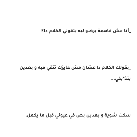
_أنا مش فاهمة برضو ليه بتقولي الكلام دا؟!
_بقولك الكلام دا عشان مش عايزك تثقي فيه و بعدين
يئذ*يكي...
سكت شوية و بعدين بص في عيوني قبل ما يكمل: