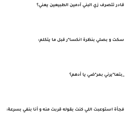
قادر تتصرف زي البني آدمين الطبيعين يعني؟
سكت و بصلي بنظرة انكسا*ر قبل ما يتكلم:
_بتعا*يرني بمر*ضي يا أدهم؟
فجأة استوعبت اللي كنت بقوله قربت منه و أنا بنفي بسرعة: