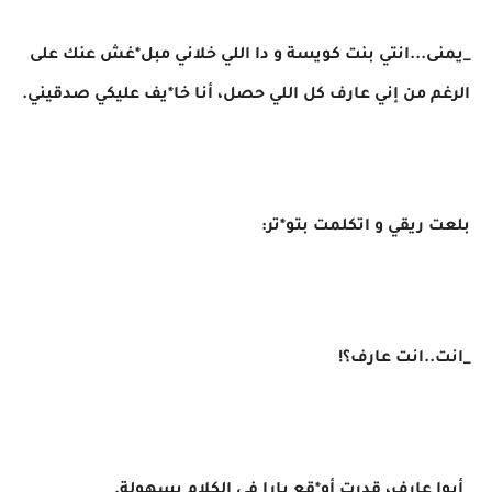
_يمنى...انتي بنت كويسة و دا اللي خلاني مبل*غش عنك على
الرغم من إني عارف كل اللي حصل، أنا خا*يف عليكي صدقيني.
بلعت ريقي و اتكلمت بتو*تر:
_انت..انت عارف؟!
_أيوا عارف، قدرت أو*قع يارا في الكلام بسهولة.