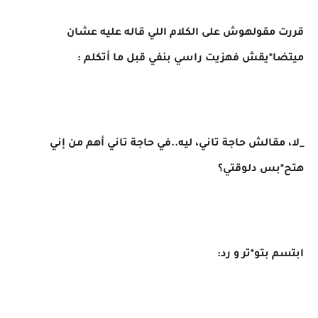
قررت مقولهوش على الكلام اللي قاله عليه عشان
ميتضا*يقش فهزيت راسي بنفي قبل ما أتكلم :
_لا، مقالش حاجة تاني، ليه..في حاجة تاني أهم من إني
هتح*بس دلوقتي؟
ابتسم بتو*تر و رد: