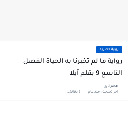
رواية حصريه
رواية ما لم تخبرنا به الحياة الفصل
التاسع 9 بقلم آيلا
مصر ناين
اخر تحديث :
منذ عام
8 دقائق للقراءة