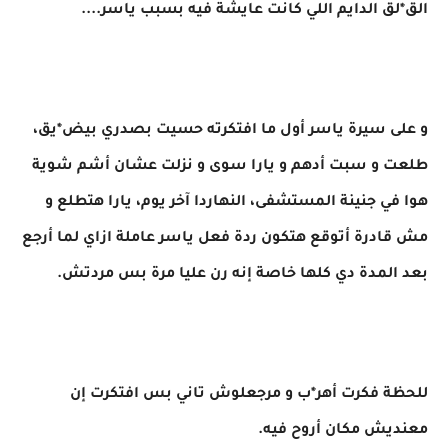
الق*لق الدايم اللي كانت عايشة فيه بسبب ياسر....
و على سيرة ياسر أول ما افتكرته حسيت بصدري بيض*يق،
طلعت و سبت أدهم و يارا سوى و نزلت عشان أشم شوية
هوا في جنينة المستشفى، النهاردا آخر يوم، يارا هتطلع و
مش قادرة أتوقع هتكون ردة فعل ياسر عاملة ازاي لما أرجع
بعد المدة دي كلها خاصة إنه رن عليا مرة بس مردتش.
للحظة فكرت أهر*ب و مرجعلوش تاني بس افتكرت إن
معنديش مكان أروح فيه.