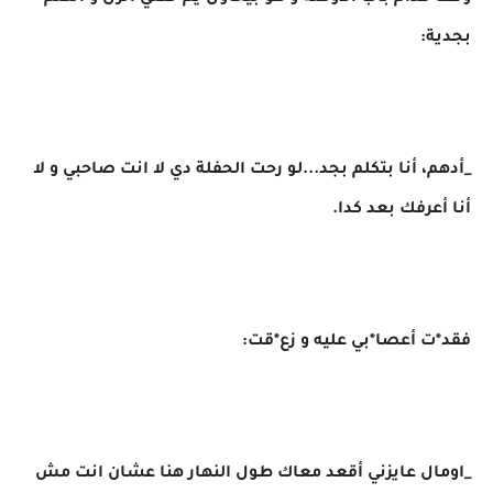
بجدية:
_أدهم، أنا بتكلم بجد...لو رحت الحفلة دي لا انت صاحبي و لا
أنا أعرفك بعد كدا.
فقد*ت أعصا*بي عليه و زع*قت:
_اومال عايزني أقعد معاك طول النهار هنا عشان انت مش