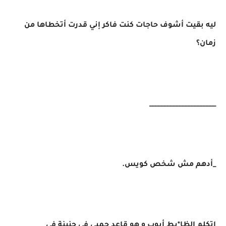
ليه بقيت أشوف حاجات كنت فاكر إني قدرت أتخطاها من
زمان؟
______________________
_أدهم مش شخص كويس.
اتكلم الظا*بط أيوب و هو قاعد جمبي في جنينة في