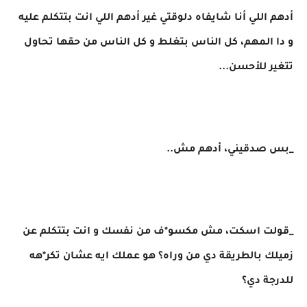
أدهم اللي أنا شايفاه دلوقتي غير أدهم اللي انت بتتكلم عليه
و دا المهم، كل الناس بتغلط و كل الناس من حقها تحاول
تتغير للأحسن...
_بس صدقيني، أدهم مش..
_قولت اسكت، مش مكسو*ف من نفسك و انت بتتكلم عن
زميلك بالطريقة دي من وراه؟ هو عملك ايه عشان تكر*هه
للدرجة دي؟