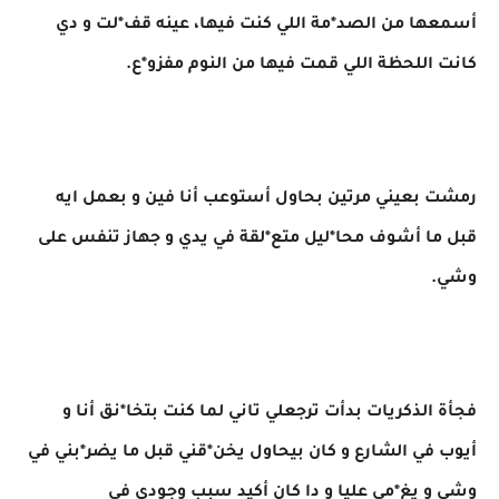
أسمعها من الصد*مة اللي كنت فيها، عينه قف*لت و دي
كانت اللحظة اللي قمت فيها من النوم مفزو*ع.
رمشت بعيني مرتين بحاول أستوعب أنا فين و بعمل ايه
قبل ما أشوف محا*ليل متع*لقة في يدي و جهاز تنفس على
وشي.
فجأة الذكريات بدأت ترجعلي تاني لما كنت بتخا*نق أنا و
أيوب في الشارع و كان بيحاول يخن*قني قبل ما يضر*بني في
وشي و يغ*مى عليا و دا كان أكيد سبب وجودي في