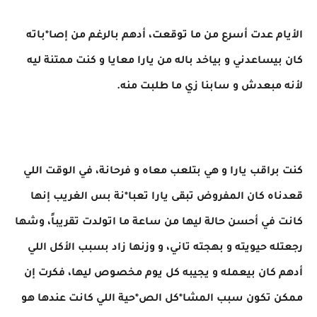
الأيام عدت أسرع من ما توقعت، أدهم بالرغم من إصا*باته
كان بيساعدني و بياخد باله من يارا معايا و كنت ممتنة ليه
لأنه مبعدش و سابنا زي ما طلبت منه.
كنت براقب يارا و هي بتلعب معاه و فرحانة، في الوقت اللي
قعدناه كان المفروض تبقى يارا تعبا*نة بس الغريب إنها
كانت في أحسن حالة ليها من ساعة ما اتولدت تقريباً، وشها
رجعتله حيويته و بهجته تاني، و وزنها زاد بسبب الأكل اللي
أدهم كان بيعمله و يجيبه كل يوم مخصوص ليها، فكرت إن
ممكن تكون سبب المشا*كل الص*حية اللي كانت عندها هو