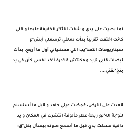
لما بصيت على يدي و شفت الآثا*ر الخفيفة عليها و اللي
كانت اختفت تقريباً بدأت دماغي ترسملي أبش*ع
سيناريوهات التعذ*يب اللي مستنياني أول ما أرجع، بدأت
نبضات قلبي تزيد و مكنتش قا*درة آ*خد نفسي كأن في يد
بتخ*نقني....
قعدت على الأرض، غمضت عيني جامد و قبل ما أستسلم
لنو*بة اله*لع ريحة عطر مألوفة انتشرت في المكان و يد
دافية مسكت يدي قبل ما أسمع صوته بيسأل بقل*ق: