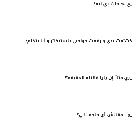
_ح..حاجات زي ايه؟
كت*فت يدي و رفعت حواجبي باستنكا*ر و أنا بتكلم:
_زي مثلاً إن يارا قالتله الحقيقة؟!
_و...مقالش أي حاجة تاني؟