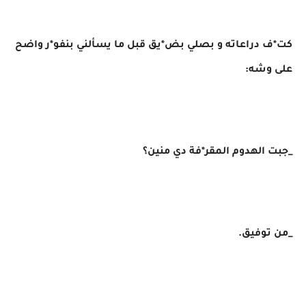
كت*ف دراعاته و بصلي بض*يق قبل ما يسألني بنفو*ر واضح
على وشه:
_جبت الهدوم المقر*فة دي منين؟
_من توفيق.