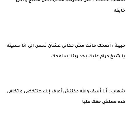
شهاب بضحك : بس الصراحه منظرك كان فظيع و أنتى
خايفه
حبيبة : اضحك مانت مش مكانى عشان تحس الى انا حسيته
يا شيخ حرام عليك بجد ربنا يسامحك
شهاب : أنا أسف والله مكنتش أعرف إنك هتتخضى و تخافى
كده معلش حقك عليا