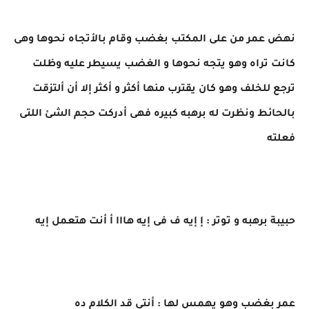
نهض عمر من على المكتب بغضب وقام بالأتجاه نحوها وهى
كانت تراه وهو يتجه نحوها و الغضب يسيطر عليه وظلت
ترجع للخلف وهو كان يقترب منها أكثر و أكثر إلا أن ألتزقت
بالحائط ونظرت له برهبه كبيره فهى أدركت حجم الشئ اللتى
فعلته
حبيبة برهبه و توتر : إ إيه ف فى إيه هااا أ أنت هتعمل إيه
عمر بغضب وهو يهمس لها : أنتى قد الكلام ده