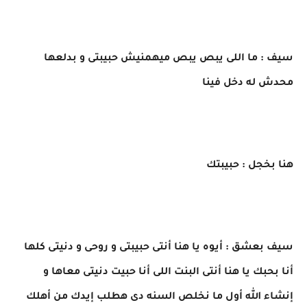
سيف : ما اللى يبص يبص ميهمنيش حبيبتى و بدلعها
محدش له دخل فينا
هنا بخجل : حبيبتك
سيف بعشق : أيوه يا هنا أنتى حبيبتى و روحى و دنيتى كلها
أنا بحبك يا هنا أنتى البنت اللى أنا حبيت دنيتى معاها و
إنشاء الله أول ما نخلص السنه دى هطلب إيدك من أهلك