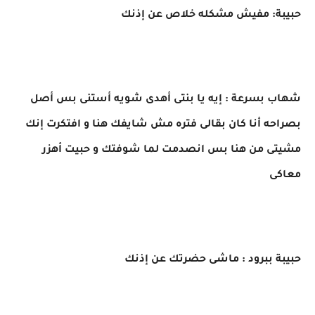
حبيبة: مفيش مشكله خلاص عن إذنك
شهاب بسرعة : إيه يا بنتى أهدى شويه أستنى بس أصل
بصراحه أنا كان بقالى فتره مش شايفك هنا و افتكرت إنك
مشيتى من هنا بس انصدمت لما شوفتك و حبيت أهزر
معاكى
حبيبة ببرود : ماشى حضرتك عن إذنك