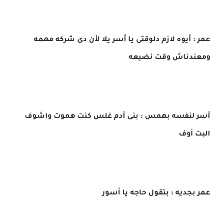
عمر : أيوه لازم دلوقتى يا أسر يلا لأن دى شركه مهمه
ومعندناش وقت نضيعه
أسر لنفسه بهمس : بنى أدم غلس كنت هموت واشوف
البت أوف
عمر بجديه : بتقول حاجه يا أسور