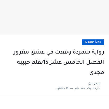
رواية حصريه
رواية متمردة وقعت في عشق مغرور
الفصل الخامس عشر 15بقلم حبيبه
مجدى
مصر ناين
اخر تحديث :
منذ عام
16 دقائق للقراءة