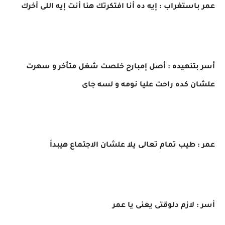
عمر باستغراب : إيه ده أنا افتكرتك هنا أنت إيه اللى أخرك
أسر بتنهيده : أصل إمبارح خلصت شغل متأخر و سهرت
علشان كده راحت عليا نومه و لسه جاى
عمر : طيب تمام تعالى يلا علشان الاجتماع هيبدأ
أسر : لازم دلوقتى يعنى يا عمر