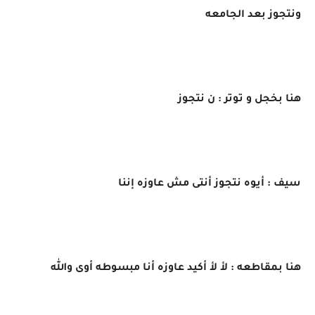
ونتجوز بعد الجامعه
هنا بخجل و توتر : ن نتجوز
سيف : أيوه نتجوز أنتى مش عاوزه إننا
هنا بمقاطعه : لأ لأ أكيد عاوزه أنا مبسوطه أوى والله