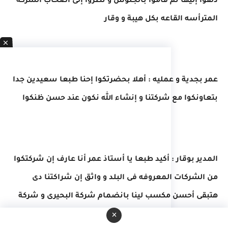
دلفوا إليها ثم قاموا بالجلوس و نظروا إلى أصحاب الشركة
المترأسه القاعه بكل هيبة و وقار
عمر بجدية و عمليه : أهلا بحضرتكوا إحنا طبعا سعيدين جدا
بتعاونكوا مع شركتنا و إنشاء الله نكون عند حسن ظنكوا
المدير بوقار : أكيد طبعا يا أستاذ عمر أنا عارف إن شركتكوا
من الشركات المعروفه فى البلد و واثق إن شراكتنا دى
هتبقى أحسن مكسب لينا بانضمام شركة البحيرى و شركة
×
السيوفى أه صحيح نسيت أحب أعرفك *** وأشار للشخص