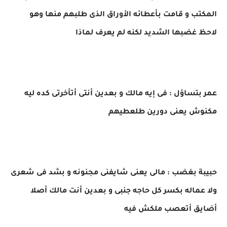
المكتب و قامت بأعطائه الأوراق الذى طلبهم منها وهو
لاحظ غضبها الشديد لكنه لم يعرف لماذا
عمر بتساؤل : فى إيه مالك و بعدين أنتى أتأخرتى كده ليه
مكنوش يعنى دورين طلعطيهم
حبيبة بغضب : مالى يعنى شايفنى مجنونه و بشد فى شعرى
ولا عماله بكسر كل حاجه جنبى و بعدين أنت مالك أصلا
أضايق أتعصب ملكش فيه