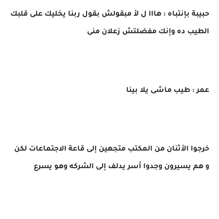
حبيبة بإنتباه : هااا ل لأ مبقولش بقول ربنا يخليك على قلبك
الطيب ده وإنك مفضلتش زعلان منى
عمر : طيب ماشى يلا بينا
خرجوا الأثنان من المكتب متجهين إلى قاعة الاجتماعات لكن
و هم يسيرون وجدوا أسر يدلف إلى الشركه وهو يسرع