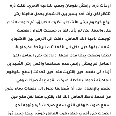
اومأت دُرة، وإمتثل طوفان وذهب للناحية الأخري، ظلت دُرة
تنتظر لكن رأت أحد يسير بين الأشجار يحمل ماكينة رش
يرفع خرطوم يرش الأشجار، نظرت للطريق، ثم حاولت النداء
على والدها، لكن لم يأتي لها رد حسمت القرار ونهضت
توجهت ناحية ذلك العامل، دخلت الى الأرض بين الأشجار،
سُعلت بقوة حين دخل الى أنفها تلك الرائحة الكيماوية،
لكنها وضعت يدها فوق فمها، وحاولت نهي العامل، لكن
العامل لم يمتثل وإدعي عدم سماعها واكمل رش المُبيد بل
أزداد فى دفعه، حين إقتربت منه، حين تحدثت إندفع بخرطوم
الماكينه نحوها بالخطأ، صرخت بقوه عِدة صرخات وهي
تشعر بالإختناق حتى أن سُعالها تحول الى دفعات دماء تخرج
من فمها،لاحظ العامل ذلك كاد يقترب منها لكن هلع حين
سمع صوت طوفان الذي سمع صرخات دُره وتوجه نحو
الصوت حتى أقترب منها، هرب العامل خوفً، بينما جسد دُرة