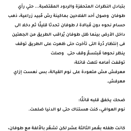
بتبادل النظرات المتحفزة والردود المقتضبة... حتي رأي
طوفان وصول أحد الفلاحين بماكينة رش مُبيد زراعية، ذهب
حسام نحوه دون مُبالاة لـ طوفان تحدثا قليلًا ثم دخلا الى
داخل الأرض بينما ظل طوفان يُراقب الطريق من الجهتين
فى إنتظار دُرة التى تأخرت حتى ظهرت على الطريق توقف
ينظر نحوها مُبتسمً وقف حتى وصلت
توقفت أمامه تلهث قائلة:
معرفش مش متعودة على نوم القيالة، بس نعست إزاي
معرفش.
ضحك يخفق قلبه قائلًا:
نوم العوافي، كنت هستناك حتى لو الدنيا ضلمت.
كانت طفله بعُمر الثالثة عشر لكن تشعُر بالاُلفة مع طوفان،