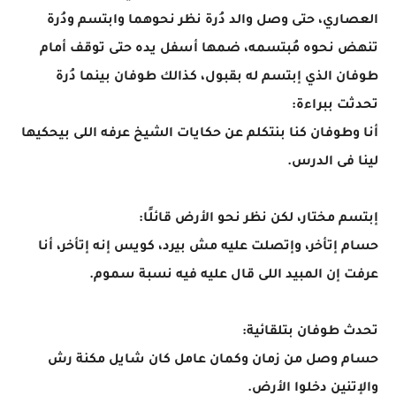
العصاري، حتى وصل والد دُرة نظر نحوهما وابتسم ودُرة
تنهض نحوه مُبتسمه، ضمها أسفل يده حتى توقف أمام
طوفان الذي إبتسم له بقبول، كذالك طوفان بينما دُرة
تحدثت ببراءة:
أنا وطوفان كنا بنتكلم عن حكايات الشيخ عرفه اللى بيحكيها
لينا فى الدرس.
إبتسم مختار، لكن نظر نحو الأرض قائلًا:
حسام إتأخر، وإتصلت عليه مش بيرد، كويس إنه إتأخر، أنا
عرفت إن المبيد اللى قال عليه فيه نسبة سموم.
تحدث طوفان بتلقائية:
حسام وصل من زمان وكمان عامل كان شايل مكنة رش
والإتنين دخلوا الأرض.