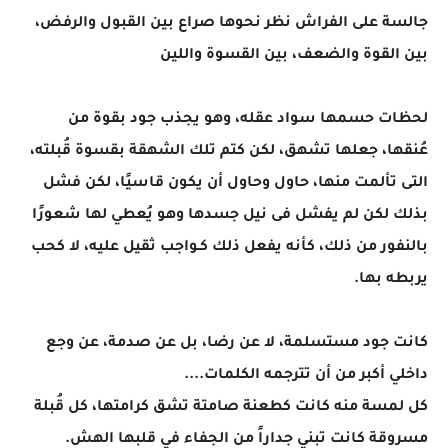
جالسة على الفراش نظر نحوها صراع بين القبول والرفض،
بين القوة والضعف، بين القسوة واللين
لحظات حسمها سواد عقله، وهو يجذب جود بقوة من
عُنقها، جعلها تشهق، لكن كتم تلك الشهقة بقسوة قُبلته،
التى تألمت منها، حاول وحاول أن يكون قاسيًا، لكن فشل
بذلك لكن لم يفشل فى نيل جسدها وهو يُعطي لها شعورًا
بالنفور من ذلك، كأنه يفعل ذلك كـواجب ثقيل عليه، لا كحب
يربطه بها.
كانت جود مستسلمة، لا عن رضا، بل عن صدمة، عن وجع
داخلي أكبر من أن تترجمه الكلمات....
كل لمسة منه كانت كطعنة صامتة تشق كرامتها، كل قُبلة
مسروقة كانت تبني جداراً من الجفاء في قلبها الهش.