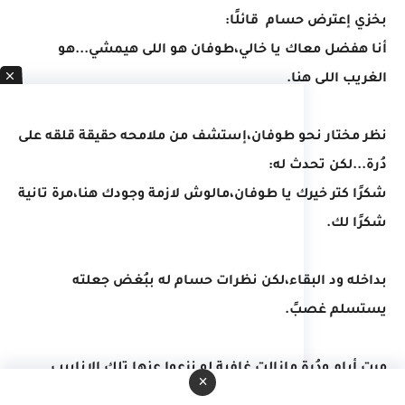
بخزي إعترض حسام قائلًا:
أنا هفضل معاك يا خالي،طوفان هو اللى هيمشي...هو
الغريب اللى هنا.
نظر مختار نحو طوفان،إستشف من ملامحه حقيقة قلقه على
دُرة...لكن تحدث له:
شكرًا كتر خيرك يا طوفان،مالوش لازمة وجودك هنا،مرة تانية
شكرًا لك.
بداخله ود البقاء،لكن نظرات حسام له ببُغض جعلته
يستسلم غصبً.
مرت أيام ودُرة مازالت غافية لو نزعوا عنها تلك الانابيب
×
الموصوله بفمها وأنفها لإنتهت حياتها...يعلم أخبارها من