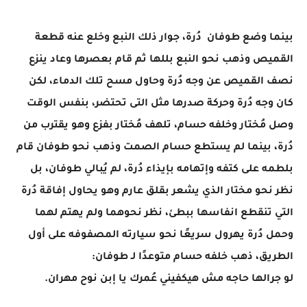
بينما وضع طوفان دُرة، جوار ذلك النبع وخلع عنه قطعة
القميص وذهب نحو النبع بللها ثم قام بعصرها وعاد ينزع
نصف القميص عن وجه دُرة وحاول مسح تلك الدماء، لكن
كان وجه دُرة وحركة صدرها مثل التى تحتضر، بنفس الوقت
وصل مُختار وخلفه حسام، تلهف مُختار بفزع وهو يقترب من
دُرة، بينما لم يستطع حسام الصمت وذهب نحو طوفان قام
بلطمه على كتفه وإتهامه بإيذاء دُرة، لم يُبالي طوفان، بل
نظر نحو مختار الذي يشعر بقلق عارم وهو يحاول إفاقة دُرة
التي تنقطع انفاسها ببطئ، نظر نحوهما ولم يهتم لهما
وحمل دُرة يهرول سريعًا نحو سيارته المصفوفه على أول
الطريق، ذهب خلفه حسام متوعدًا لـ طوفان:
لو جرالها حاجه مش هيكفيني عُمرك يا إبن نوح مهران.