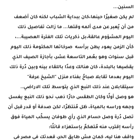
السنين...
لم يكن صغيرًا حينها،كان ببداية الشباب لكنه كان أضعف
من أن يُعبر عن مدى ألمه وقتها... ما زالت تفاصيل ذلك
اليوم المشؤوم عالقة،بل ذكريات تلك الفترة العصيبة...،
كأن الزمن يعود يطن برأسه صرخاتها المكتومة ذلك اليوم
قبل سنوات وهو بعُمر التاسعة عشر، بأجازة الصيف الذي
يقضيها بالبلدة، كان هنالك وعدًا باللقاء بينه وبين دُرة ذلك
اليوم بعدما تقابلا صباحً بفناء منزل "الشيخ عرفة"
سيتقابلان عند ذلك النبع الذي يتوسط تلك الاراضي..
هو وصل أولًا وكان الطقس حارًا ذهب نحو ذلك النبع يغسل
وجهه وراسه بالمياة، ظل مُنتظرًا، لكن صدفة أو قدر قبل أن
تصل دُرة وصل حسام الذي رأي طوفان يسكُب المياة فوق
رأسه إقترب منه مُتهكمً بإستهزاء قائلًا:
واقف هنا ليه، كمان مش طايق الحر، قعدتك فى مصر فى