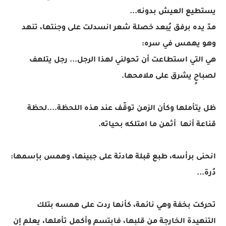
يستطيع العيش بدونه...
مدّ يده برفق يُبعد خصلة شعر انسدلت على وجنتها، تنهد
وهو يهمس في سره:
هي التي استطاعت أن تحولني لهذا الرجل... رجل يتلهف
لصباحٍ يشرق على ملامحها.
ظل يتأملها وكأن الزمن توقّف عند هذه اللحظة....لحظة
قناعة أنها أثمن ما امتلكه بحياته.
انحنى برأسه، طبع قبلة هادئة على جبينها، وهمس بإسمها:
دُرة...
تحركت بخفة وهي نائمة، كأنها ردت على همسه بتلك
التنهيدة الخارجة من قلبها، فابتسم وأكمل تأملها، يعلم إن