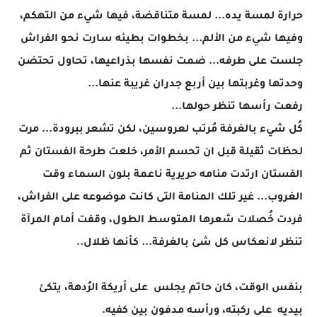
حرارة لمسة يده... لمسة متناقضة، فيها شيء من التهكم،
وفيها شيء من الألم... بخطوات بطيئه سارت نحو الفراش
جلست على طرفه... ضمت نفسها بذراعيها، تحاول تحتضن
وحدتها وغربتها بين أربع جدران غريبة عنها...
رفعت رأسها تنظر حولها...
كُل شيء بالغرفة مُرتب لعروسين، لكن تشعر ببرودة... مرت
لحظات ثقيلة قبل ان تحسم الأمر، خلعت طرحة الفستان ثم
الفستان ارتدت منامه حريرية ناعمة بلون السماء وقت
الغروب... غير تلك المنامة التى كانت موضوعه على الفراش،
فردت خُصلات شعرها المتوسط الطول، وقفت أمام المرآة
تنظر لانعكاس كل شئ بالغرفة... كأنها ظلال..
بنفس الوقت، كان حاتم يجلس على أريكة الرُدهة، يتكئ
بيديه على ركبته، ورأسه مدفون بين كفيه.