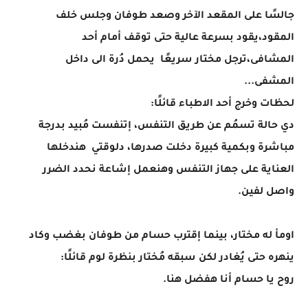
جالسًا على المقعد الآخر وصعد طوفان وجلس خلف
المقود،يقود بسرعة عالية حتى توقف أمام أحد
المشافى،ترجل مختار سريعًا يحمل دُرة الى داخل
المشفى...
لحظات وخرج أحد الاطباء قائلًا:
دي حالة تسمُم عن طريق التنفس، إتنفست مُبيد بدرجة
مباشرة وبكمية كبيرة دخلت صدرها، دلوقتي هندخلها
العناية على جهاز التنفس وهنعمل إشاعة نحدد الضرر
واصل لفين.
اومأ له مختار، بينما إقترب حسام من طوفان بغضب وكاد
ينهره حتى يُغادر لكن سبقه مُختار بنظرة لوم قائلًا:
روح يا حسام أنا هفضل هنا.