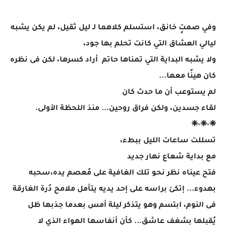
وفي صمتٍ خانق، استسلم كلاهما لـ ليل ثقيل، لم يكن يشبه
ليالي العشاق التي كانت تحلم بها جود،
ولا يشبه البداية التي تمناها حاتم أراد كسرها، لكن فى نظره
كان هينًا معها...
لم يستوعب أن ما حدث كان
لقاء جسدين، ولكن فراق روحين... منذ اللحظة الأولى.
❈-❈-❈
تسللت ساعات الليل ببطء،
مع بداية شعاع نهار جديد
فتح عيناه نظر نحو تلك الغافية على مُعصم يده،سحبه
بهدوء... إتكئ براسه على إحد يديه يتأمل ملامح دُرة الغارقة
فى النوم، ابتسم وهو يتذكر ليلة أمس بعدما جذبها ظل
يُقبلها بشغف عاشق... كأن أنفاسها الهواء الذي لا