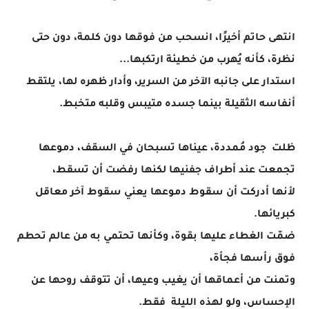
انتهى حاتم أخيرًا، انسحب من فوقها دون كلمة، دون حتى
نظرة، كأنه يُهرب من خطيئة ارتكبها...
استدار على جانبه الآخر من السرير، وأدار ظهره لها، يلتقط
أنفاسه الثقيلة بينما جسده متيبس وقلبه متخبط.
ظلت جود مُمددة، عيناها تسبحان في السقف، دموعها
تجمعت عند أطراف جفنيها لكنها رفضت أن تسقط،
لأنها أدركت أن سقوط دموعها يعني سقوط آخر معاقل
كبريائها.
ضمّت الغطاء عليها بقوة، وكأنها تحتمي به من عالم تحطم
فوق رأسها فجأة،
وتمنت من أعماقها أن يغيب وعيها، أن تتوقف روحها عن
الإحساس، ولو لهذه الليلة فقط.