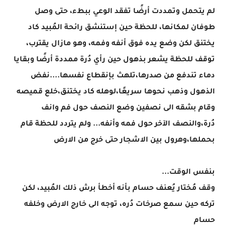
لم يتحمل وتمددت أرضًا تفقد الوعي ببطء، حتى وصل
طوفان لمكانها، للحظة حين إستنشق رائحة المُبيد كاد
يختنق لكن وضع يده فوق أنفه وفمه، وهو مازال يقترب،
توقف للحظة يشعر بذهول حين رأي دُرة ممددة أرضًا وبقايا
دماء تندفع من صدرها،تلهث بإنقطاع نفسها....نفض
الذهول وذهب نحوها سريعًا،لوهله كاد يختنق،خلع قميصه
وقام بشقه الى نصفين وضع النصف حول فم وانف
دُرة،والنصف الآخر حول فمه وأنفه... ولم يتردد للحظة قام
بحملها،وهرول بين الاشجار حتى خرج من الارض
بنفس الوقت...
وقف مُختار يُعنف حسام بأنه أخطأ برش ذلك المُبيد، لكن
تركه حين سمع صرخات دُره، توجه الى خارج الارض وخلفه
حسام