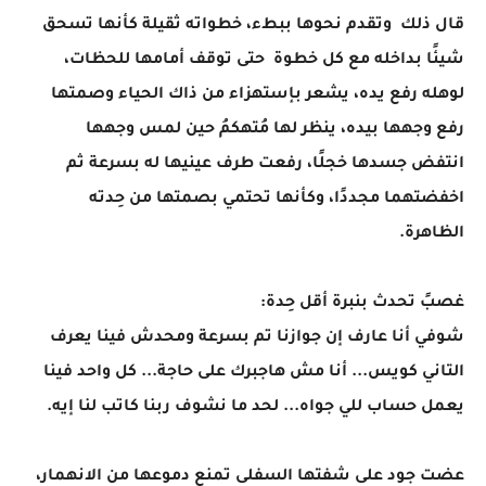
قال ذلك وتقدم نحوها ببطء، خطواته ثقيلة كأنها تسحق
شيئًا بداخله مع كل خطوة حتى توقف أمامها للحظات،
لوهله رفع يده، يشعر بإستهزاء من ذاك الحياء وصمتها
رفع وجهها بيده، ينظر لها مُتهكمُ حين لمس وجهها
انتفض جسدها خجلًا، رفعت طرف عينيها له بسرعة ثم
اخفضتهما مجددًا، وكأنها تحتمي بصمتها من حِدته
الظاهرة.
غصبً تحدث بنبرة أقل حِدة:
شوفي أنا عارف إن جوازنا تم بسرعة ومحدش فينا يعرف
التاني كويس... أنا مش هاجبرك على حاجة... كل واحد فينا
يعمل حساب للي جواه... لحد ما نشوف ربنا كاتب لنا إيه.
عضت جود على شفتها السفلى تمنع دموعها من الانهمار،