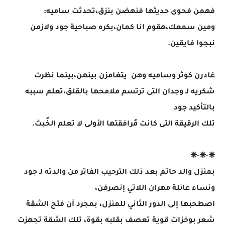
فهمن فحوى حديثها فنهضن بنزق،تحدثت ساميه:
ومين سمعك،هقوم انا كمان،بكره صباحية جود ولازمن
نبجوا فايقين.
غادرن كوثر وساميه وهن يتغامزن بينهن،بينما نظرت
شكريه لـ وجدان التى ترتسم ملامحها بالقلق،تعلم سببه
بالتأكيد جود
تلك الرقيقة التى كانت مُرافقتها الأولى لا تعلم الخُبث.
❈-❈-❈
بمنزل والد حاتم بعد ذلك الترحيب الفاتر من والدته لـ جود
ونساء عائلة مهران اللاتي إنصرفن،
اصطحبها إلى الدور الثاني للمنزل، بمجرد أن فتح الشقة
شعر بوخزات قوية تعصف بقلبه بقوة، تلك الشقة تجهزت