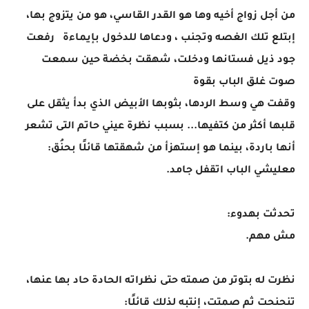
من أجل زواج أخيه وها هو القدر القاسي، هو من يتزوج بها،
إبتلع تلك الغصه وتجنب ، ودعاها للدخول بإيماءة رفعت
جود ذيل فستانها ودخلت، شهقت بخضة حين سمعت
صوت غلق الباب بقوة
وقفت هي وسط الردها، بثوبها الأبيض الذي بدأ يثقل على
قلبها أكثر من كتفيها... بسبب نظرة عيني حاتم التى تشعر
أنها باردة، بينما هو إستهزأ من شهقتها قائلًا بحنُق:
معليشي الباب اتقفل جامد.
تحدثت بهدوء:
مش مهم.
نظرت له بتوتر من صمته حتى نظراته الحادة حاد بها عنها،
تنحنحت ثم صمتت، إنتبه لذلك قائلًا: