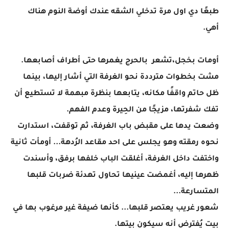
طبعًا دي اول مرة تدخلي الشقه عندك أوضة النوم هناك
أهي.
أومات بخجل،تشعر بالحرج يغمرها حتى أطراف أصابعها.
مشت بخطوات مترددة نحو الغرفة التي أشار إليها، بينما
ظل حاتم واقفًا مكانه، يتابعها بنظرة مبهمة لا تستطيع أن
تفك شفرتها، مزيجًا من الحِيرة وعدم الفهم.
وضعت يدها على مقبض باب الغرفة، ثم توقفت، استدارت
نحوه رمقته وهو يجلس على احد مقاعد الرُدهة... أومأت ثانية
واختفت داخل الغرفة، أغلقت الباب خلفها برفق، وأسندت
ظهرها إليه، أغمضت عينيها تحاول تهدئة ضربات قلبها
المتسارعة...
شعور غريب يعتصر قلبها... كأنها ضيفة غير مرغوب بها في
بيت يُفترض أنه سيكون بيتها.