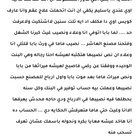
الحكايه ... بس اللي عاوز افهمهولك ان انت مكانتك عاليه
اوي عندي ياسليم يكفي ان انت اتحملت علاج عقم وانا عارف
كويس اوي دا مكلف اد ايه تلت سنين لااشتكيت ولاعرفت
حد .... لما بابا اتوفي انا وعلاء ونصيب غيث كبرنا الشغل
وفتحنا مصنع العاشر ... نصيب ماما في ورث بابا قلتلي انا
وعلاء ان نص نصيبها هتكتبه لعيشه احنا رجاله وهي البنت
الوحيده ووفقنا عن رضي فاصبح لعيشه ميراثها من بابا
ونص ميراث ماما بعد موت بابا واول ارباح للمصنع حسبت
نصيبها وعملت بيه حساب توفير في البنك وكل سنه
بحطلها فيه نصيبها في الارباح ودي حاجه محدش يعرفها
الاانا وغيث حتي ماما متعرفش الحكايه دي ... الحساب ده
انا هاخد عيشه معايا بكره ونحوله باسمك عشان تعرف
تسحب منه