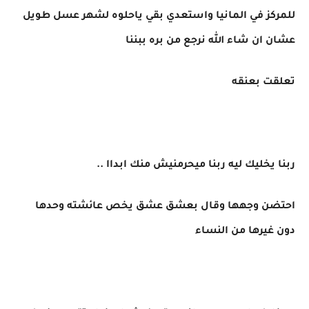
للمركز في المانيا واستعدي بقي ياحلوه لشهر عسل طويل
عشان ان شاء الله نرجع من بره ببننا
تعلقت بعنقه
ربنا يخليك ليه ربنا ميحرمنيش منك ابداا ..
احتضن وجهها وقال بعشق عشق يخص عائشته وحدها
دون غيرها من النساء