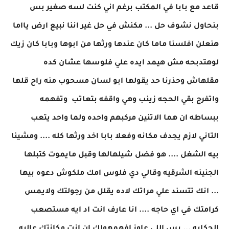
قاعد مع بابا في المكتب برغم اني كنت لسه صغير بس
بنحاول نشوف حل ... مكنش في حل غير اننا نبيع ارض يااما
هنعلن افلسنا ماما كان عندها ورثها من ابوها وبابا كان زيك
لوهتدبحه مش هيمد ايده علي فلوسها عشان كده
مقلهاش وحذرنا حد يقولها ابو لسان مسحوب منه راح قلها
واتفرج بقي الحجه زينب وهي واقفه بتعاتب وتفهمه
ببساطه ان هما الاتنين مركبهم واحده ولما واحد يتعب
التاني لازم يجدف مكانه وفعلا بابا اخد ورثها كله .... ومشينا
بيه الشغل .... هو فضل شيلهالها وقبل مايموت كتبلها
الجنينه الشرقيه وقالي دي فلوس امك ملكوش دعوه بيها
... انك تتسند علي مراتك لاده يقلل من رجولتك ولايمس
كرامتك في اي حاجه .... انا عارف انت اد ايه مستصعب