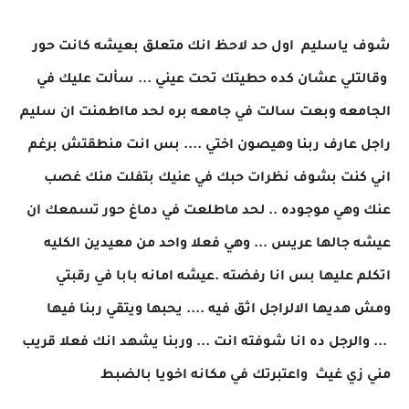
شوف ياسليم اول حد لاحظ انك متعلق بعيشه كانت حور
وقالتلي عشان كده حطيتك تحت عيني ... سألت عليك في
الجامعه وبعت سالت في جامعه بره لحد مااطمنت ان سليم
راجل عارف ربنا وهيصون اختي .... بس انت منطقتش برغم
اني كنت بشوف نظرات حبك في عنيك بتفلت منك غصب
عنك وهي موجوده .. لحد ماطلعت في دماغ حور تسمعك ان
عيشه جالها عريس ... وهي فعلا واحد من معيدين الكليه
اتكلم عليها بس انا رفضته .عيشه امانه بابا في رقبتي
ومش هديها الالراجل اثق فيه .... يحبها ويتقي ربنا فيها
... والرجل ده انا شوفته انت ... وربنا يشهد انك فعلا قريب
مني زي غيث واعتبرتك في مكانه اخويا بالضبط