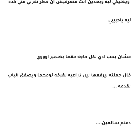
ويخليكي ليه وبعدين انت متعرفيش ان خطر تقربي مني كده
ليه ياحبيبي
عشان بحب ادي لكل حاجه حقها بضمير اوووي
قال جملته ليرفعها بين ذراعيه لغرفه نومهما ويصفق الباب
بقدمه ...
دمتم سالمين....