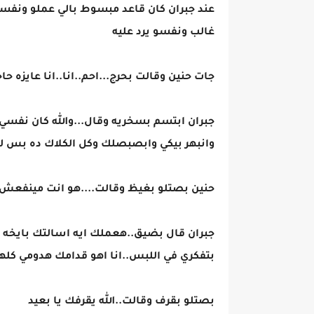
عند جبران كان قاعد مبسوط بالي عملو ون
غالب ونفسو يرد عليه
جات حنين وقالت بحرج...احم..انا..انا عايزه 
جبران ابتسم بسخريه وقال...والله كان نفسي
وانبهر بيكي وابصبصلك وكل الكلاك ده بس 
حنين بصتلو بغيظ وقالت....هو انت مينفعش ت
جبران قال بضيق..هعملك ايه اسالتك بايخه 
بتفكري في اللبس..انا اهو قدامك هدومي كله
بصتلو بقرف وقالت..الله يقرفك يا بعيد