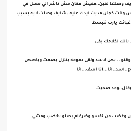
ف وصلتنا لفين..مفيش مكان مش ناشر الي حصل في
ناس وانت كمان مديت ايدك عليه..شايف وصلت لايه بسبب
 غبائك يارب تنبسط
بالك لكلامك بقى
وقتو .. بص لاسد ولقى دموعه بتنزل بصمت وباصص
..اسد..انا...انا اسف...انا
قال..وعد صحيت
حزن وغضب من نفسو وضرغام بصلو بغضب ومشي