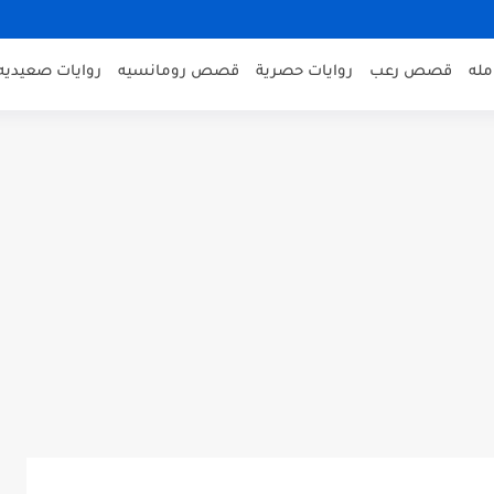
مله
قصص رعب
روايات حصرية
قصص رومانسيه
روايات صعيديه