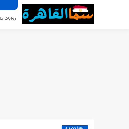
روايات كا
رواية حصريه