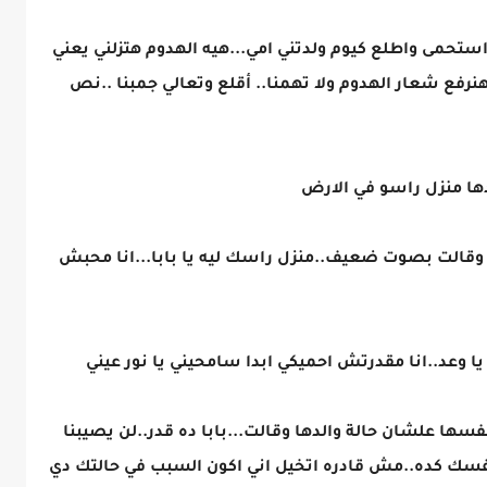
تحمى واطلع كيوم ولدتني امي...هيه الهدوم هتزلني يعني
هنرفع شعار الهدوم ولا تهمنا.. أقلع وتعالي جمبنا ..نص
ها منزل راسو في الارض
وقالت بصوت ضعيف..منزل راسك ليه يا بابا...انا محبش
يا وعد..انا مقدرتش احميكي ابدا سامحيني يا نور عيني
سها علشان حالة والدها وقالت...بابا ده قدر..لن يصيبنا
نفسك كده..مش قادره اتخيل اني اكون السبب في حالتك دي