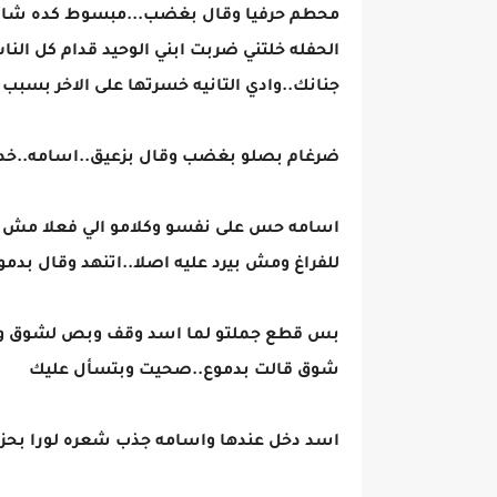
محطم حرفيا وقال بغضب...مبسوط كده شاي
الحفله خلتني ضربت ابني الوحيد قدام كل ال
جنانك..وادي التانيه خسرتها على الاخر بسبب
ضرغام بصلو بغضب وقال بزعيق..اسامه..خد 
اسامه حس على نفسو وكلامو الي فعلا مش 
للفراغ ومش بيرد عليه اصلا..اتنهد وقال بدموع
بس قطع جملتو لما اسد وقف وبص لشوق و
شوق قالت بدموع..صحيت وبتسأل عليك
اسد دخل عندها واسامه جذب شعره لورا ب