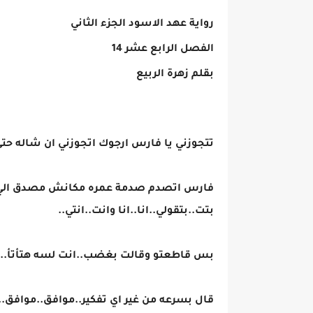
رواية عهد الاسود الجزء الثاني
الفصل الرابع عشر 14
بقلم زهرة الربيع
تتجوزني يا فارس ارجوك اتجوزني ان شاله حتى
فارس اتصدم صدمة عمره مكانش مصدق الي بتق
بتت..بتقولي..انا..انا وانت..انتي..
بس قاطعتو وقالت بغضب..انت لسه هتأتأ.. ا
قال بسرعه من غير اي تفكير..موافق..موافق...