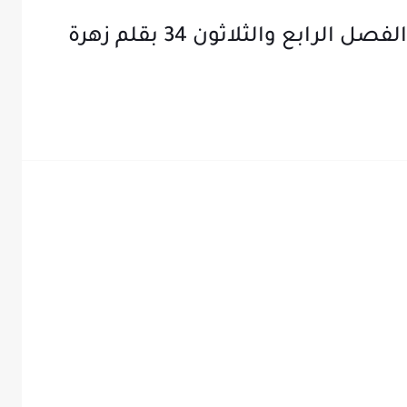
رواية عهد الاسود الجزء الثاني الفصل الرابع والثلاثون 34 بقلم زهرة