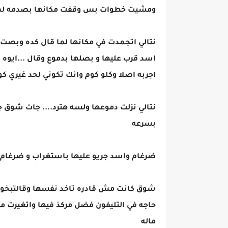
ومشيت خطوات بس وقفت مكانها بصدمه لما ا
نتالي اتجمدت في مكانها لما قال كده وبصت 
اسد قرب عليها و بصلها بدموع وقال ...ايوه 
اجربه اصلا وكلو كوم وانك تكوني لحد غيري ك
نتالي نزلت دموعها ولسه هترد.... جات شوق ج
بسرعه
ضرغام واسد جريو عليها باستغراب و ضرغام ق
شوق كانت مش قادره تاخد نفسها وقالتبخوف.
حاجه في التليفون فضل مركذ فيها واتغيرت م
ماله