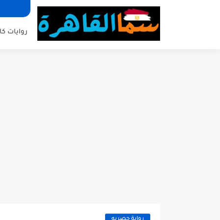
روايات كا
رواية حصريه