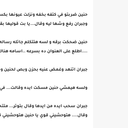
حنين ضربتو في كتفه بخفه ونزلت عيونها بك
وجبران رفع وشها ليه وقال...يا بت قوليها بق
حنين ضحكت برقه و لسه هتتكلم جاتله رساله 
....اطلع على العنوان ده بسرعه ..اسامه هن
جبران اتنهد وغمض عنيه بحزن وبص لحنين وقا
ولسه هيمشي حنين مسكت ايده وقالت... في اي
جبران سحب ايده من ايدها وقال بتوتر... 
وقال.... هتوحشيني قوي يا حنين هتوحشيني 