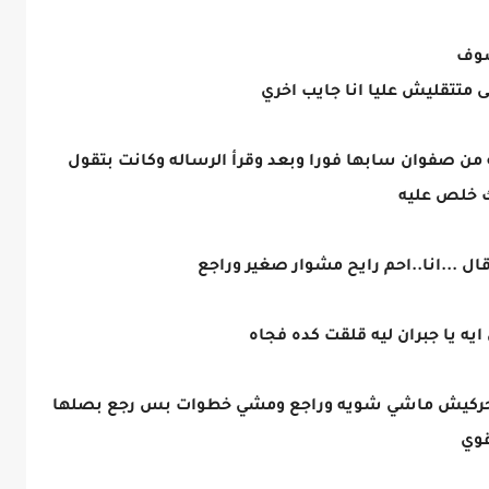
سوف
ى متتقليش عليا انا جايب اخري
من صفوان سابها فورا وبعد وقرأ الرساله وكانت بتقول
اك خلص عليه
ل ...انا..احم رايح مشوار صغير وراجع
ه يا جبران ليه قلقت كده فجاه
متتحركيش ماشي شويه وراجع ومشي خطوات بس رجع بصلها
قوي