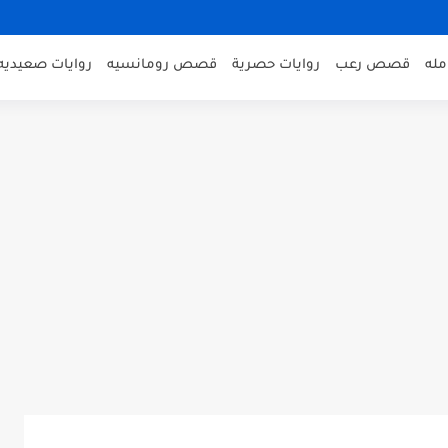
مله
قصص رعب
روايات حصرية
قصص رومانسيه
روايات صعيديه