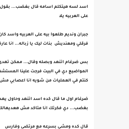
اسد لسه هيتكلم اسامه قال بغضب... بقول لك
على العربيه يلا
جبران ونديم طلعوا بيه على العربيه واسد كان
فرقلي ومعنديش بنات ليك يا زباله... انا عا
بس ضرغام اتنهد وبصله وقال... ممكن تهدى 
المواضيع دي في البيت فرجت علينا المستشفى 
كنتم في العمليات من شويه انا اعصابي م
ضرغام اول ما قال كده اسد اتنهد وحاول 
بغضب... دي فكرتك انا متاكد مش هعديهال
قال كده ومشي بسرعه مع مرتضى وفارس