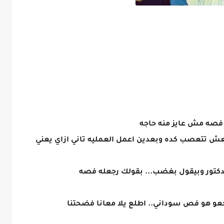
 فصه مش عايز منه حاجه
نفعش تتعصب كده وبعدين اعمل العمليه تاني ازاي يعني
كتور وبيقول بغضب... بقولك رجعله فصه
عو هو فص سوداني.. اطلع يلا معانا فضحتنا