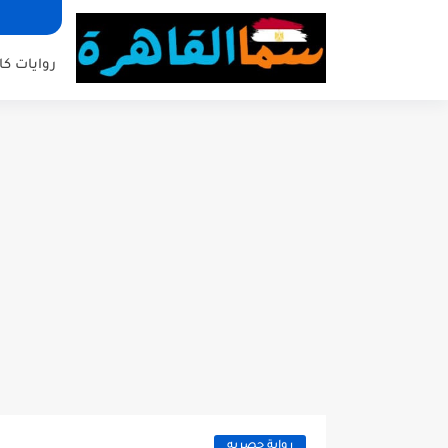
روايات كا
رواية حصريه