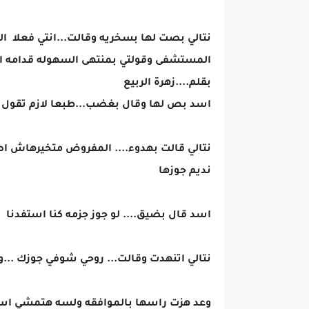
نتالي بصت لها بسخريه وقالت...انتي فعلا 
المستشفى وقولتي بمنتهى السهوله قدامه ا
بقلم....زهرة الربيع
اسد بص لها وقال بغضب...طبعا لازم تقول كده
نتالي قالت بهدوء.... المفروض متخيرهاش اصل
نديم جوزها
اسد قال بضيق.... لو جوز جزمه كنا استفدنا
نتالي اتنهدت وقالت... روحي شوفي جوزك ...
وعد هزت راسها بالموافقه ولسه هتمشي اسد ق