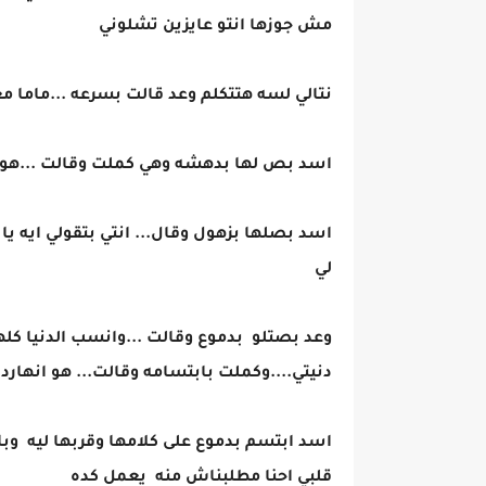
مش جوزها انتو عايزين تشلوني
نتالي لسه هتتكلم وعد قالت بسرعه ...ماما مع
اسد بص لها بدهشه وهي كملت وقالت ...هو تع
اسد بصلها بزهول وقال... انتي بتقولي ايه يا 
لي
وعد بصتلو بدموع وقالت ...وانسب الدنيا كله
دنيتي....وكملت بابتسامه وقالت... هو انهار
اسد ابتسم بدموع على كلامها وقربها ليه وبا
قلبي احنا مطلبناش منه يعمل كده