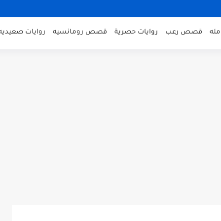
مله
قصص رعب
روايات حصرية
قصص رومانسيه
روايات صعيديه