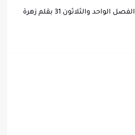
رواية عهد الاسود الجزء الثاني الفصل الواحد والثلاثون 31 بقلم زهرة