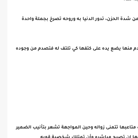
ن شدة الحزن، تدور الدنيا به وروحه تصرخ بجملة واحدة
قدم منها يضع يده على كتفها كي تلتف له فتصدم من وجوده
تاعبها تتمنى زواله وحين المواجهة تشعر بتأنيب الضمير
ليها ان تصبح مباشره وأن تمتلك شخصية قويه