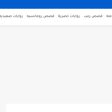
مله
قصص رعب
روايات حصرية
قصص رومانسيه
روايات صعيديه