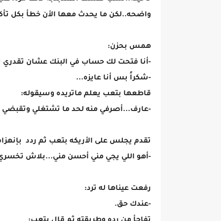
واضحه..لكن ما يحدث معها الأن خطأ بكل تأكي
همس بحزن:
-أنا فتحت لك حساب في البنك عشان تقدري ت
-شكراً بس أنا عايزه...
قاطعها بتعب يعلم ماتريده وسيقوله:
-عارف...أصرفي منه لحد ما تشتغلي وتقبضي
تقدم يجلس على الأريكه بتعب ثم ردد بإنهزام
-أهو اللي يجي مني أحسن مني...بلاش تخسري
رفعت عيناها له ترد:
-عندك حق.
تفاجأ من رده وطريقته ثم قال بتعب: