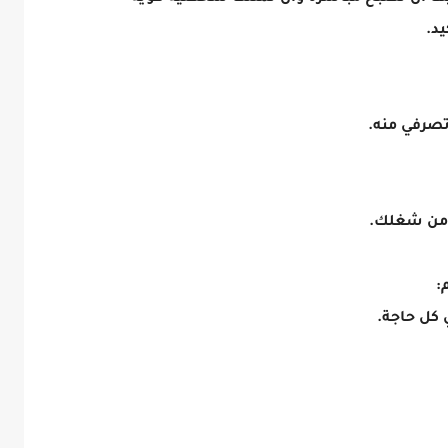
د.
صرفي منه.
 من شغلك.
:
 كل حاجة.