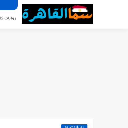
روايات كا
رواية حصريه