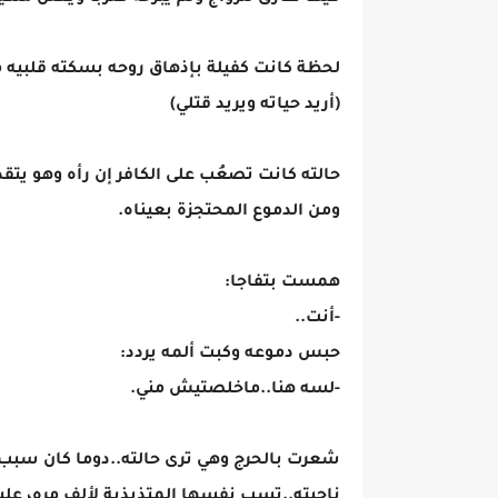
لحظة كانت كفيلة بإذهاق روحه بسكته قلبيه م
(أريد حياته ويريد قتلي)
حالته كانت تصعُب على الكافر إن رأه وهو يت
ومن الدموع المحتجزة بعيناه.
همست بتفاجا:
-أنت..
حبس دموعه وكبت ألمه يردد:
-لسه هنا..ماخلصتيش مني.
شعرت بالحرج وهي ترى حالته..دوما كان سبب م
ناحيته..تسب نفسها المتذبذبة لألف مره، ع