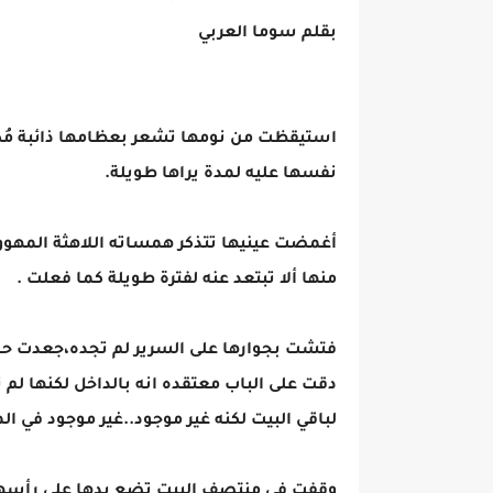
بقلم سوما العربي
استيقظت من نومها تشعر بعظامها ذائبة مُكس
نفسها عليه لمدة يراها طويلة.
أغمضت عينيها تتذكر همساته اللاهثة المهو
منها ألا تبتعد عنه لفترة طويلة كما فعلت .
فتشت بجوارها على السرير لم تجده،جعدت ح
دقت على الباب معتقده انه بالداخل لكنها لم
لباقي البيت لكنه غير موجود..غير موجود في ال
وقفت في منتصف البيت تضع يدها على رأسها 