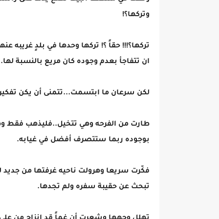
وتركها؟!
تركها؟!!! حقاً ؟! تركها وحدها في بلدٍ غريبه 
ان تتفاجأ بعدم وجوده كان مريع بالنسبة لها.
لكن سرعان ما ابتسمت...تتمنى أن يكن تفكيرها
طارت من الفرحه وهي تتخيل..فليذهب فقط و
بوجوده ربما ستتصرف أفضل في غيابه.
فكّرت سريعا وهرولت ناحيه غرفتها من جديد لت
تبحث عن حقيبة سفره ولم تجدها.
تهلل وجهها وشعرت أن غماً قد إنزاح من على