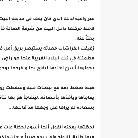
غير واعيه لذلك الذي كان يقف في حديقة البيت
لاحظ حركتها داخل البيت من شرفة الصالة فأغلق
بحثاً عنه.
زغرغت الفراشات معدته يستبصر بريق أمل في ع
مطمئنة في تلك البلاد الغريبة عنها هو راضِ وا
بجوارها،أسرع لعندها ليفرح بها ويفرحها بوجود
هبط ضغط دمه مع نبضات قلبه وسقطت روحه ا
يفاجأها ويأخذها بأحضانه..ليتفاجأ هو بها تت
بسعاده لم يراها على وجهها مذ قابلها...
لحظتها يمكنه القول أنها أسوء لحظة مرت علي
فيها طارق للزواج ولم يبرحه ضرباً ويعلن ملكيت