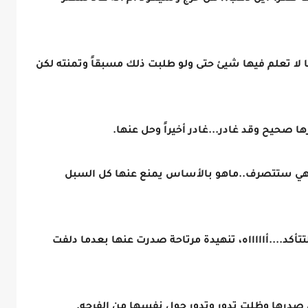
عنها لا تعلم فيها شيئ حتى ولو طلبت ذلك مسبقاً وتمنته لكن
 صحيح وقد غادر...غادر أخيراً وحل عنها.
هي ستتصرف..ماهو بالأساس يمنع عنها كل السبل
تأكد....أاااااه، تنهيدة مرتاحة صدرت عنها بعدما دلفت
 صدرها وظلت تدور وتدور حول نفسها من الفرحه.