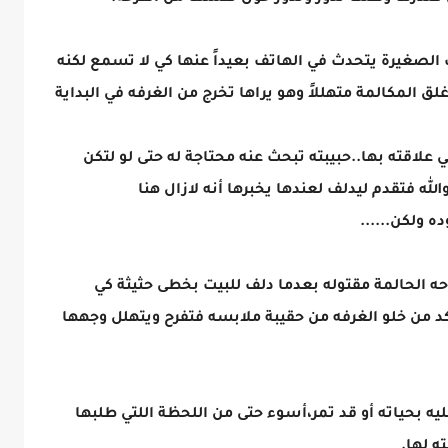
 الصغيرة يتحدث في الهاتف بعيداً عنها كي لا تسمع لكنه
 المكالمة متهللاً وهو يراها تخرج من الغرفه في البداية
لاقته بها..حبيبته تبحث عنه محتاجة له حتى لو لتكن
لله فتقدم ليدلف لعندها يخبرها أنه لازال هنا
ه ولكن......
لحالمة مقتوله بعدما دلف للبيت بخطى حثيثة كي
أكد من خلو الغرفه من حقيبة ملابسه فتفرح ويتهلل وجهها
ه بحياته أو قد تمر،أسوء حتى من اللحظة اللتي طلبها
ه لها.