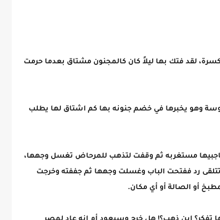
رة، لقد فتك بها ليلاً كان كالمجنون مشتاق بعدما حرمت
وسة وهو يخبرها في خضم جنونه بها كم اشتاق لها يطلب
اجبيها مستغربه ثم وقفت لتذهب للمرحاض تغسل وجهها،
 تتلقى رد ففتحت الباب وغسلت وجهها ثم جففته وخرجت
مطبخ أو الصالة أو أي مكان.
تفكر؟ اين ذهب؟! هل خرج وسيعود أم انه عاد لمصر