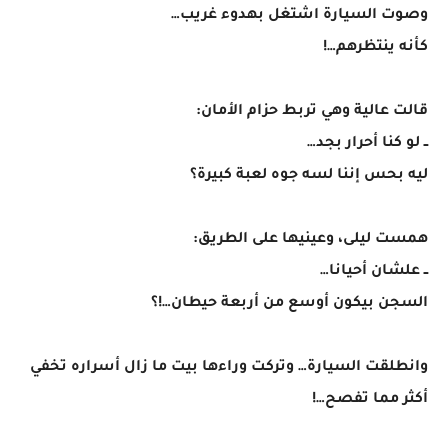
وصوت السيارة اشتغل بهدوء غريب…
كأنه ينتظرهم…!
قالت عالية وهي تربط حزام الأمان:
ــ لو كنا أحرار بجد…
ليه بحس إننا لسه جوه لعبة كبيرة؟
همست ليلى، وعينيها على الطريق:
ــ علشان أحيانا…
السجن بيكون أوسع من أربعة حيطان…!؟
وانطلقت السيارة… وتركت وراءها بيت ما زال أسراره تخفي
أكثر مما تفصح…!