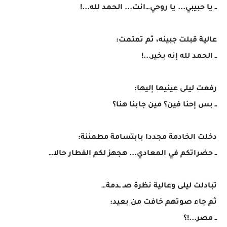
ــ يا حبيبي... يا روحي…انت... الحمد لله...!
عالية قبلت جبينه، ثم تمتمت:
ــ الحمد لله إنه بخير...!
رفعت ليلى عينيها إليها:
ــ بس إحنا فين؟ مين جابنا هنا؟
دخلت الخادمة مجددا بابتسامة مطمئنة:
ــ حضراتكم في المعادي... هجهز لكم الفطار حالا…
تبادلت ليلى وعالية نظرة صـ ـدمة…
ثم جاء صوتهم خافت من بعيد:
ــ مصر...!؟