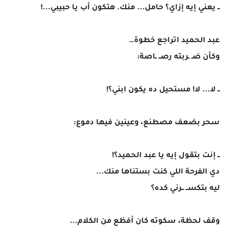
ــ يعني إيه إزاي؟ حامل... منك. هتكون أب يا حبيبي...!
عبد الحميد اتراجع خطوة…
وكأن ضـ ـربته رصــ ـاصة:
ــ لا... لا! مستحيل ده يكون ابني؟!
سحر بضعف مصطنع، وعينين فيها دموع:
ــ إنت بتقول إيه يا عبد الحميد؟!
دي الفرحة اللي كنت بستناها منك...
ليه بتكســ ــرني كده؟
وقف لحظة، سكوته كان أفظع من الكلام...