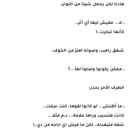
هادئا لكن يحمل شيئا من التوتر:
ــ لا... مفيش ليها أي أثر…
كأنها تبخرت…!
شهق راهب، وصوته اهتز من الخوف:
ــ ممكن يكونوا وصلوا لها...؟
الطرف الآخر بحذر:
ــ ما أظنش... لو كانوا لقوها، كنت عرفت…
كانت هتسيب وراها علامة... د،م مثلا …
شقه متبهدله… لكن ما فيش اي حاجه من دي…!