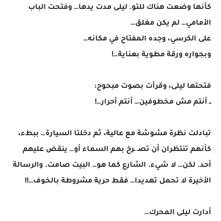
كأنها وضعت هناك للتو. ليلى مدت يدها… وفتحت الباب
الأمامي… لم يكن مغلق…
على الكرسي، وجده المفتاح في مكانه…
وبجواره ورقة مطوية بعناية…!
فتحتها ليلى، وقرأت بصوت مبحوح:
ــ أنتم مش مخطوفين… أنتم أحرار…!
تبادلت نظرة مشوشة مع عالية، ثم دخلتا السيارة… ببطء،
كأنهم تنتظران أن تصـ ـرخ بهم السماء أو… ينقض عليهم
أحد. لكن… لا شيء. الشارع كما هو… البيت صامت. والرسالة
الأخيرة لا تحمل تهديدا… فقط حرية مشروطة بالخوف…!!
أدارت ليلى المحرك…