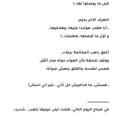
قبل ما يوصلوا لها…!
الطرف الآخر بحزم:
ــ أنا هقلب هولندا عليها، وهلاقيها…
و أول ما أوصلها، هطمنك…!
أغلق راهب المكالمة ببطء…
ووقف للحظة كأن الهواء حوله صار أثقل.
همس لنفسه، والقلق ينهش صوته:
ــ هستنى…ما قداميش حل تاني …غير اني استنى!
ــــــــــــــــــــــــــــــــــــــــــ
في صباح اليوم التالي، فتحت ليلى عينيها بتعب… شديد،