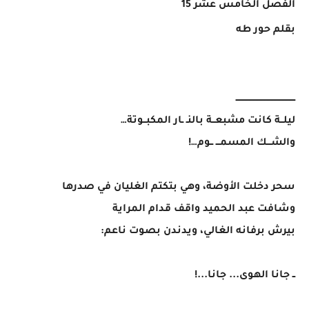
الفصل الخامس عشر 15
بقلم حور طه
ـــــــــــــــــــــــــــــــــــــــــــ
ليلــة كانت مشبعــة بالنـ ـار المكبــوتة…
والشـــك المسمـــ ــوم…!
سحر دخلت الأوضة، وهي بتكتم الغليان في صدرها
وشافت عبد الحميد واقف قدام المراية
بيرش برفانه الغالي، ويدندن بصوت ناعم:
ــ جانا الهوى... جانا...!