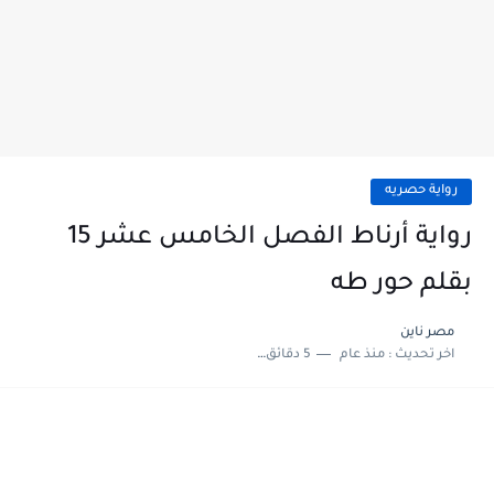
رواية حصريه
رواية أرناط الفصل الخامس عشر 15
بقلم حور طه
مصر ناين
اخر تحديث :
منذ عام
5 دقائق للقراءة