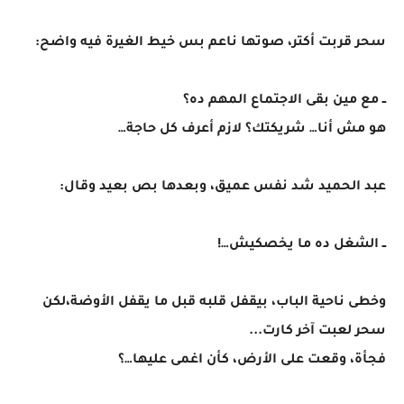
سحر قربت أكتر، صوتها ناعم بس خيط الغيرة فيه واضح:
ــ مع مين بقى الاجتماع المهم ده؟
هو مش أنا… شريكتك؟ لازم أعرف كل حاجة…
عبد الحميد شد نفس عميق، وبعدها بص بعيد وقال:
ــ الشغل ده ما يخصكيش…!
وخطى ناحية الباب، بيقفل قلبه قبل ما يقفل الأوضة،لكن
سحر لعبت آخر كارت...
فجأة، وقعت على الأرض، كأن اغمى عليها…؟