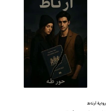
رواية أرناط