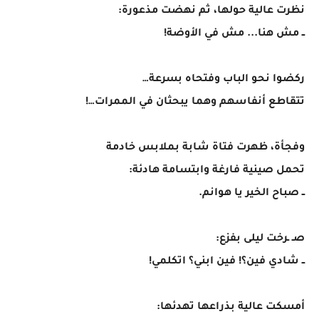
نظرت عالية حولها، ثم نهضت مذعورة:
ــ مش هنا... مش في الأوضة!
ركضوا نحو الباب وفتحاه بسرعة…
تتقاطع أنفاسهم وهما يبحثان في الممرات…!
وفجأة، ظهرت فتاة شابة بملابس خادمة
تحمل صينية فارغة وابتسامة هادئة:
ــ صباح الخير يا هوانم.
صـ ـرخت ليلى بفزع:
ــ شادي فين؟! فين ابني؟ اتكلمي!
أمسكت عالية بذراعها تهدئها: