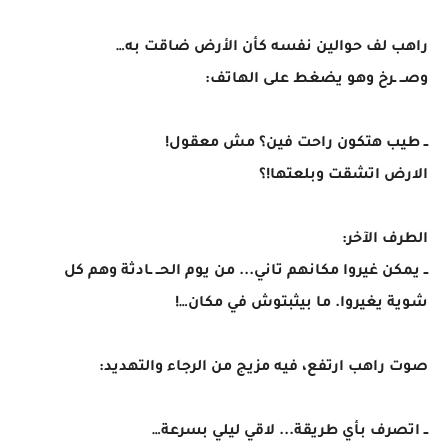
راهب لف حوالين نفسه كأن الأرض ضاقت به…
وصــ ـرخ وهو يضغط على الهاتف:
ــ طيب هتكون راحت فين؟ مش معقول!
الارض اتشقت وبلعتها!؟
الطرف الآخر:
ــ يمكن غيروا مكانهم تاني... من يوم الحــ ـادثة وهم كل
شوية يغيروا. ما بيثبتوش في مكان…!
صوت راهب ارتفع، فيه مزيج من الرجاء والتهديد:
ــ اتصرف بأي طريقة... لاقي ليلي بسرعة…