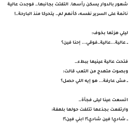
شعور بالدوار يسكن رأسها. التفتت بجانبها… فوجدت عالية
نائمة على السرير نفسه، كأنهم لم… يتحركا منذ البارحة…!
ليلي هزتها بخوف:
ــ عالية...عالية…فوقي... إحنا فين؟
فتحت عالية عينيها ببطء…
وبصوت متهدج من التعب قالت:
ــ مش عارفة... هو إيه اللي حصل؟
اتسعت عينا ليلى فجأة…
وارتفعت بجذعها تتلفت حولها بلهفة:
ــ شادي! فين شادي؟! ابني فين؟!