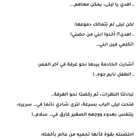
ــ اهدي يا ليلى، يمكن معاهم...
لكن ليلى لم تتمالك دموعها:
ــ اهدى؟! أخدوا ابني من حضني!
اتكلمي فين ابني…
أشارت الخادمة بيدها نحو غرفة في آخر الممر:
ــ الطفل نايم جوه..!
تبادلتا النظرات، ثم ركضتا نحو الغرفة…
فتحت ليلى الباب بسرعة، لترى شادي نائما في… سريره،
يتنفس بهدوء ووجهه الصغير غارق في… سلام…!
احتضنته بقوة كأنها تحميه من عالم بأكمله: