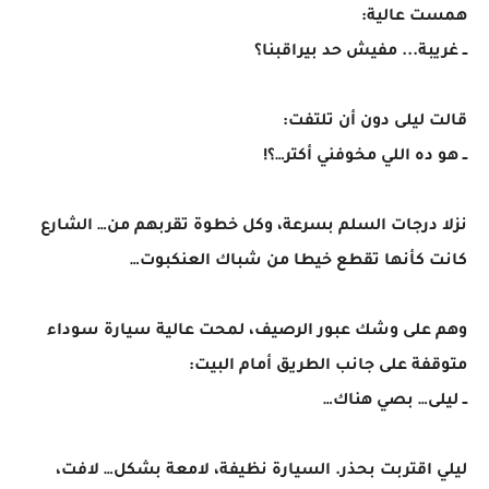
همست عالية:
ــ غريبة... مفيش حد بيراقبنا؟
قالت ليلى دون أن تلتفت:
ــ هو ده اللي مخوفني أكتر…؟!
نزلا درجات السلم بسرعة، وكل خطوة تقربهم من… الشارع
كانت كأنها تقطع خيطا من شباك العنكبوت…
وهم على وشك عبور الرصيف، لمحت عالية سيارة سوداء
متوقفة على جانب الطريق أمام البيت:
ــ ليلى… بصي هناك…
ليلي اقتربت بحذر. السيارة نظيفة، لامعة بشكل… لافت،