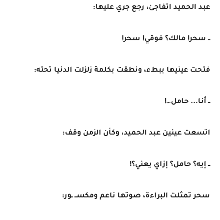
عبد الحميد اتفاجئ، رجع جري عليها:
ــ سحر! مالك؟ فوقي! سحر!
فتحت عينيها ببطء، ونطقت بكلمة زلزلت الدنيا تحته:
ــ أنا... حامل…!
اتسعت عينين عبد الحميد، وكأن الزمن وقف:
ــ إيه؟ حامل؟ إزاي يعني؟!
سحر تمثلت البراءة، صوتها ناعم ومكســ ـور: