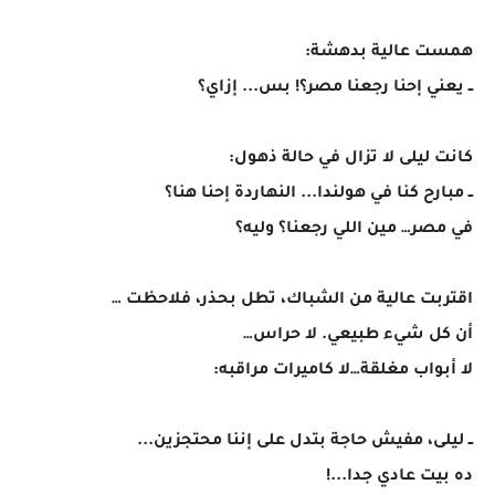
همست عالية بدهشة:
ــ يعني إحنا رجعنا مصر؟! بس... إزاي؟
كانت ليلى لا تزال في حالة ذهول:
ــ مبارح كنا في هولندا... النهاردة إحنا هنا؟
في مصر… مين اللي رجعنا؟ وليه؟
اقتربت عالية من الشباك، تطل بحذر، فلاحظت …
أن كل شيء طبيعي. لا حراس…
لا أبواب مغلقة…لا كاميرات مراقبه:
ــ ليلى، مفيش حاجة بتدل على إننا محتجزين...
ده بيت عادي جدا...!