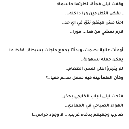
وقفت ليلى فجأة، نظرتها حاسمة:
ــ بغض النظر مين ورا دا كله...
احنا مش هينفع نثق في اي حد…
لازم نمشي من هنا... فورا…
أومأت عالية بصمت، وبدأتا بجمع حاجات بسيطة… فقط ما
يمكن حمله بسهولة…
لم يتجرؤا على لمس الطعام…
وكأن الطمأنينة فيه تحمل سـ ــم خفيا…؟
فتحت ليلى الباب الخارجي بحذر…
الهواء الصباحي في المعادي…
ضـ ـرب وجهيهم بدفء غريب... لا وجود حراس…!