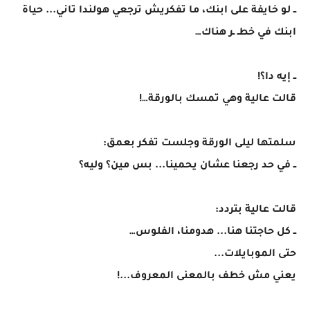
ــ لو خايفة على ابنك، ما تفكريش ترجعي هولندا تاني... حياة
ابنك في خطـ ـر هناك…
ــ إيه دا؟!
قالت عالية وهي تمسك بالورقة…!
سلمتها ليلى الورقة وجلست تفكر بعمق:
ــ في حد رجعنا عشان يحمينا... بس مين؟ وليه؟
قالت عالية بتردد:
ــ كل حاجتنا هنا... هدومنا، الفلوس…
حتى الموبايلات...
يعني مش خطف بالمعنى المعروف...!