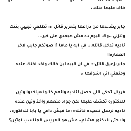
خاف عليها منك،،
جابر يشـ ـدها من دزاعها بتحزير قائل ::: تطلعي تجيبي بنتك
وتنزلي ،،والا اليوم ده مش هيعدي على خير...
ناديه تدخل قائله::: في ايه يا ماما ؟! صوتكم جايب لاخر
العماره!!
جابربزعيق قائل::: في ان البيه ابن خالك واخد اختك عنده
ومنعني اني اشوفها ،،
فريال تحكي اللي حصل لناديه وانهم كانوا هياخدوا وتين
للدكتوره تكشف عليها لكن جواد منعهم واخذ وتين عنده
ناديه ترسل تنهيده قائله::: ما فيش داعي يا بابا للدكتوره،
ولا حتى للدكتور هشام،، مش هو العريس المناسب لوتين؟