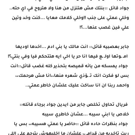
جواد قائل ::بنتك مش هتنزل من هنا ولا هتروح في اي حته..
وخلي عمتي على جنب !!وخلي كلامك معايا ...كنت وخد وتين
علي فين غصب عنها...؟!
جابر بعصبيه قائل:: انت مالك يا بني ادم ...اخدها اوديها
امـ ـوتها اولـ ـع فيها انا حر يا اخي ايه هتتحكم فيا وفي بنتي؟!
جواد يمسكه من يائه قميصه بتحذير كله غضب قائل::انت
بس لو فكرت انك تـ ـؤذي شعره منها،،انا مش هرحمك،،
واحمد ربنا ان انا ساكت عليك علشان خاطر عمتي..
فريال تحاول تخلص جابر من ايدين جواد برجاء قائله::
خلاص يا ابني سيبه ...عشان خاطري سيبه
جواد بنظرات حاده قائل ::حاضر يا عمتي هسيبه،، بس يا
ريت تاخديه من قدامي، علشان ما اخليهوش يترحم على اللي