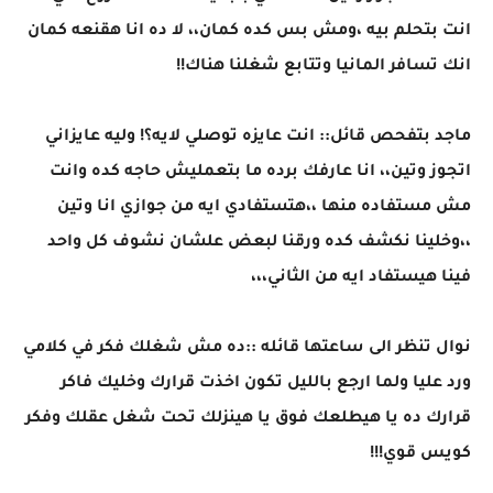
انت بتحلم بيه ،ومش بس كده كمان،، لا ده انا هقنعه كمان
انك تسافر المانيا وتتابع شغلنا هناك!!
ماجد بتفحص قائل:: انت عايزه توصلي لايه؟! وليه عايزاني
اتجوز وتين،، انا عارفك برده ما بتعمليش حاجه كده وانت
مش مستفاده منها ،،هتستفادي ايه من جوازي انا وتين
،،وخلينا نكشف كده ورقنا لبعض علشان نشوف كل واحد
فينا هيستفاد ايه من الثاني،،،
نوال تنظر الى ساعتها قائله ::ده مش شغلك فكر في كلامي
ورد عليا ولما ارجع بالليل تكون اخذت قرارك وخليك فاكر
قرارك ده يا هيطلعك فوق يا هينزلك تحت شغل عقلك وفكر
كويس قوي!!!