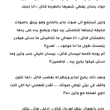
جواد بحنان يغطي شعرها بالطرحه قائل ::انا جنبك
وتين تستمع الى صوت جابر بالخارج وهو يزعق باصوات
مخيفه ارعبتها لتنكمش بيد جواد ويضع يده على يدها
باطمئنان قائل:: انا معاكي ما تخافيش ما حدش هيقدر
يلمسك طول ما انا موجود.... اهدي!!
ثم يوجه كلامه لبيسان قائل:: بيسان خليكي جنب وتين وما
حدش فيكوا يخرج بره... فاهمين؟!
وبعد ذلك يخرج لجابر وينظر له بغضب قائل ::لما تكون
واقف في بيتي توطي صوتك ....تقدر تفهمني ايه اللي كنت
ناوي تعمله مع وتين ده؟!
جابر بانفعال ينظر لفريال قائل:: ادخلي هاتي بنتك