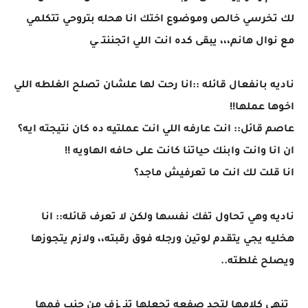
لك تخرسي خالص وموضوع اختك انا هحله بتروحي تتكلمي
مع نوال هانم،،، يبقى كده انت اللي اتجننتـ ـي
ناديه بانفعال قائله ::انا رحت لها علشان تصلح الغلطه اللي
اخوها عملها!!
عاصم قائل:: انت عارفه اللي انت عملتيه ده كان نتيجته ايه؟
ان انا وانت وابنك حياتنا كانت على حافه الهاويه !!
انا قلت لك انت ما تعرفيش ماجد؟
ناديه وهي تحاول تفك نفسها ولكن لا تعرف قائله:: انا
هخليه يجي يتقدم لوتين ورجله فوق رقبته،، ولازم يتجوزها
ويصلح غلطته..
تنهي كلامها لتجد صفعه تجعلها تنـ ـزف من جنب فمها