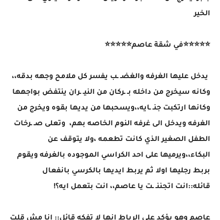
الخير
⭐⭐⭐⭐⭐في شقة عاصم⭐⭐⭐⭐⭐
يدخل عليها الغرفه والغضـ ـب يفسر كل ملامح وجهه بدقه،،
وكانه سيخرج من داخله بـ ـركان من النيـ ـران ينتفض بواجهها
وكانها ارتكبت جنـ ـايه،،ويسحبها من يديها بقوه ويخرج من
الغرفه ويدخل الى غرفه النوم الخاصه بهم، وتعلى صـ ـرخات
الطفل الصغير الذي كانت تطعمه ،ولا يتوقف عن
البكاء،،ويرميها على احد الكراسي الموجوده بالغرفه ويقوم
بربط رجليها اولا ثم يربط ايديها بالكرسي بانفعال
قائله::انت اتجننـ ـت يا عاصم،، انت بتعمل ايه؟!
عاصم وهو يؤكد على الرباط انها لا تفكه قائل:: انا مش قلت