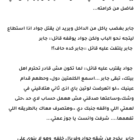
فاضل من كرامته...
جابر بغضب ياكل من الداخل ويريد ان يقتل جواد اذا استطاع
ليتجه نحو الباب ولكن جواد يوقفه قائل:: جابر
جابر يلتفت عليه قائل ::جابر كده حاف؟!
جواد يقترب عليه قائل:: لما تكون مش قادر تحترم اهل
بيتك، تبقى جابر ...اسمع الكلمتين دول، وحطهم قدام
عينيك ،،لو اتعرضت لوتين باي اذى ثاني هتلاقيني في
وشك،وساعتها صدقني مش هعمل حساب لاي حد ،حتى
لعمتي اللي واقفه جنبك دي ،،وهتصرف معاك بالطريقه اللي
تفهمها.... شرفت وانست يا جوز عمتي...
جابر يخرج من شقه جواد وفريال خلفه وهو لا ينوي على