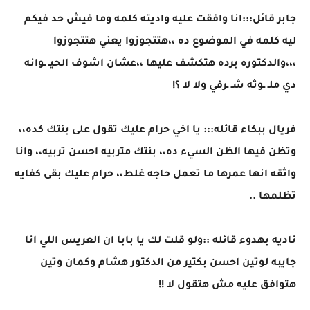
جابر قائل:::انا وافقت عليه واديته كلمه وما فيش حد فيكم
ليه كلمه في الموضوع ده ،،هتتجوزوا يعني هتتجوزوا
،،،والدكتوره برده هتكشف عليها ،،عشان اشوف الحيـ ـوانه
دي ملـ ـوثه شـ ـرفي ولا لا ؟!
فريال ببكاء قائله::: يا اخي حرام عليك تقول على بنتك كده،،
وتظن فيها الظن السيء ده،، بنتك متربيه احسن تربيه،، وانا
واثقه انها عمرها ما تعمل حاجه غلط،، حرام عليك بقى كفايه
تظلمها ..
ناديه بهدوء قائله ::ولو قلت لك يا بابا ان العريس اللي انا
جايبه لوتين احسن بكتير من الدكتور هشام وكمان وتين
هتوافق عليه مش هتقول لا !!