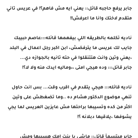
جابر يرفع حاجبه قائل:: يعني ايه مش فاهم؟! في عريس تاني
متقدم لاختك وانا ما اعرفش!!
ناديه تكلمه بالطريقه اللي بيفهمها قائله:::عاصم حبيبك
جايب لك عريس ما يترفضش، ابن اكبر رجل اعمال في البلد
،يعني وتين وانت هتتنقلوا في حته تانيه بالجوازه دي...
جابر قائل::: وده هيجي امتى ،،وماليه ايدك منه ولا لا؟!
ناديه قائله::: هيجي يتقدم في اقرب وقت... بس انت حاول
تنهي موضوع الدكتور هشام ده ..وما تضغطش على وتين
اكثر من كده وتسيبها براحتها مش عايزين العريس لما يجي
يشوفها ،يلاقيها دبلانه ؟!
جابر مبتسمآ قائل:: ماشي يا بنت امك هسيبها ومش