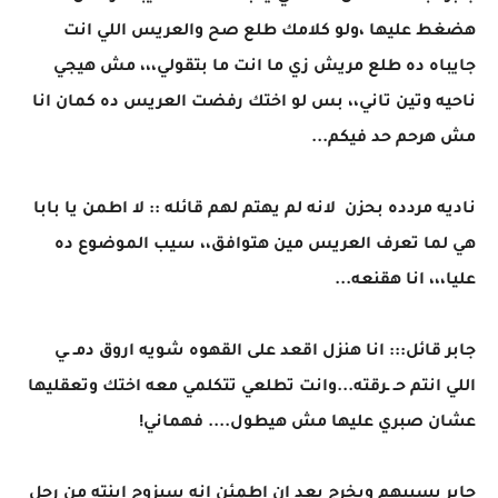
هضغط عليها ،ولو كلامك طلع صح والعريس اللي انت
جايباه ده طلع مريش زي ما انت ما بتقولي،،، مش هيجي
ناحيه وتين تاني،، بس لو اختك رفضت العريس ده كمان انا
مش هرحم حد فيكم...
ناديه مردده بحزن لانه لم يهتم لهم قائله :: لا اطمن يا بابا
هي لما تعرف العريس مين هتوافق،، سيب الموضوع ده
عليا،،، انا هقنعه...
جابر قائل::: انا هنزل اقعد على القهوه شويه اروق دمـ ـي
اللي انتم حـ ـرقته...وانت تطلعي تتكلمي معه اختك وتعقليها
عشان صبري عليها مش هيطول.... فهماني!
جابر يسيبهم ويخرج بعد ان اطمئن انه سيزوج ابنته من رجل