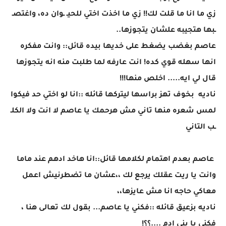
زي ما انا ما قلت لك!! زي ما اخذت اختي للحيـ ـوان ده، واغتصـ
ـبها هتجيبه علشان يتجوزها..
عاصم بغضب يضغط على خديها بيده قائل:: وانت مفكره
انها سهله قوي كده! انت عارفه لما طلبت منه انه يتجوزها
قال لي ايه..... اخلص منها!!!
ناديه بخوف تهز براسها ليتركها قائله ::انا لو اختي حد فيكوا
لمس شعره منها تاني مش هرحمك يا عاصم لا انت ولا الكلـ
ـب التاني
عاصم بعدم اهتمام لكلامها قائل::انا هاخد ادهم عند ماما
وانت يا ريت عقلك يرجع لك ،،عشان ما تضطرنيش اعمل
معاكي حاجه انا مش عايزها،،
ناديه بزعيق قائله ::فكني يا عاصم... بقول لك تعالى هنا ،
فكني يا بني ادم ....؟؟!