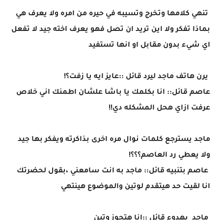
تنهي كلامها وتخرج وتسيبه في حيره من امره ولا يعرف هي
بماذا تفكر ولا اين تريد ان تصل فهو يعرف اخته جيد لا تفعل
اي شيء بدون مقابل او انها تستفيد
يرن هاتف ماجد ليرد قائل ::عايز ايه يا زفت؟!
عاصم قائل:: انا بكلمك يا باشا علشان اطمنك اني خلاص
عرفت ازاي هحل المشكله دي!!
ماجد يسترجع كلمات نوال مره اخرى بذاكرته ويفكر بها جيد
ولا يعطي رد العاصم؟؟؟!
عاصم بتنبيه قائل:: ماجد به انت سامعني ،بقول لحضرتك
انا لقيت حد هيتقدم لوتين والموضوع هينتهي
ماجد بهدوء قائل ::انا هتجوز وتين