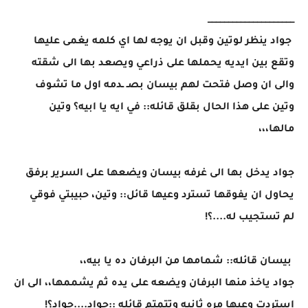
_____________________
جواد ينظر لوتين وقبل ان يوجه لها اي كلمه يغمى عليها
وتقع بين ايديه يحملها على ذراعي ويصعد بها الى شقته
والى ان وصل فتحت لهم بيسان بصـ ـدمه اول ما تشوف
وتين على هذا الحال بقلق قائله:: في ايه يا ابيه؟ وتين
مالها،،،
جواد يدخل بها الى غرفه بيسان ويضعها على السرير برفق
يحاول ان يفوقها تسترد وعيها قائل:: وتين، حبيبتي فوقي
لم تستجيب له....؟!
بيسان قائله:: شمامها من البرفان ده يا بيه،،
جواد ياخذ منها البرفان ويضعه على يده ثم يشممها،، الى ان
استردت وعيها مره ثانيه وتتمتم قائله ::جواد....جواد؟!