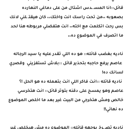
قائل::انا المسـ ـدس اشتال من على دماغي النهارده
بصعوبه ،،من تحت راسك انت واختك،، كان هيقتـ ـلني لانك
بس رحت اتكلمت مع اخته،، انت هتفضلي مربوطه هنا لحد
ما اتصرف في الموضوع ده،،
ناديه بغضب قائله:: هو ده اللي تقدر عليه يا سيد الرجاله
عاصم يرفع حاجبه بتحذير قائل ::بلاش تستفزيني وقصري
لسانك ده!
ناديه قائله ::انت فاكر اللي انت بتعمله ده هو الحل !؟
عاصم وهو يمسح على دقنه بتوتر قائل:: انت هتخرسي
خالص ومش هتخرجي من البيت غير بعد ما اخلص الموضوع
ده نهائي!!
ناديه تصـ ـرخ بوجهه قائله:: الموضوع ده مش هيخلص غير