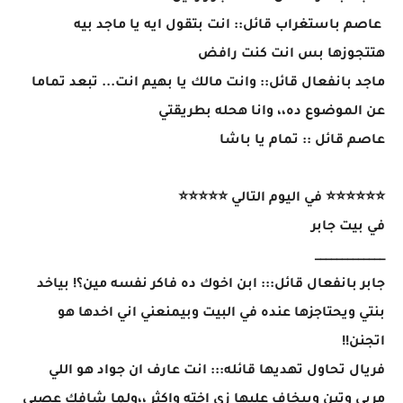
عاصم باستغراب قائل:: انت بتقول ايه يا ماجد بيه
هتتجوزها بس انت كنت رافض
ماجد بانفعال قائل:: وانت مالك يا بهيم انت... تبعد تماما
عن الموضوع ده،، وانا هحله بطريقتي
عاصم قائل :: تمام يا باشا
⭐⭐⭐⭐⭐⭐ في اليوم التالي ⭐⭐⭐⭐⭐
في بيت جابر
_____________
جابر بانفعال قائل::: ابن اخوك ده فاكر نفسه مين؟! بياخد
بنتي ويحتاجزها عنده في البيت وبيمنعني اني اخدها هو
اتجنن!!
فريال تحاول تهديها قائله::: انت عارف ان جواد هو اللي
مربي وتين وبيخاف عليها زي اخته واكثر ،،ولما شافك عصبي