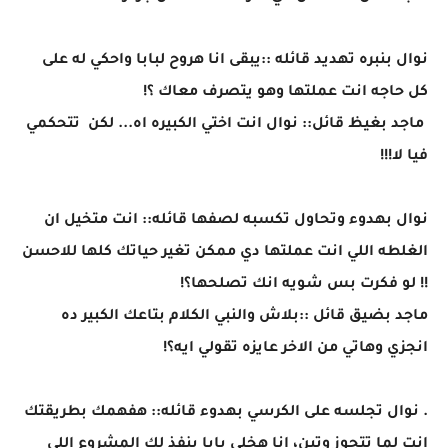
نوال بنبره تهديد قائله ::يبقى انا هروح لبابا واحكي له على
كل حاجه انت عملتها وهو يتصرف معاك ؟!
ماجد بغيظ قائل:: نوال انت اختي الكبيره اه... لكن تتحكمي
فيا لا!!!
نوال بهدوء وتحاول تكسبه لصفها قائله:: انت متخيل ان
الغلطه اللي انت عملتها دي ممكن تغير حياتك كلها للاحسن
!! لو فكرت بس شويه انك تصلحها؟!
ماجد بضيق قائل ::بلاش والنبي الكلام بتاعك الكبير ده
انجزي وهاتي من الاخر عايزه تقولي ايه؟!
. نوال تجلسه على الكرسي بهدوء قائله:: هفهمك بطريقتك
انت لما تتجوز وتين، انا هخلي بابا ينفذ لك المشروع اللي