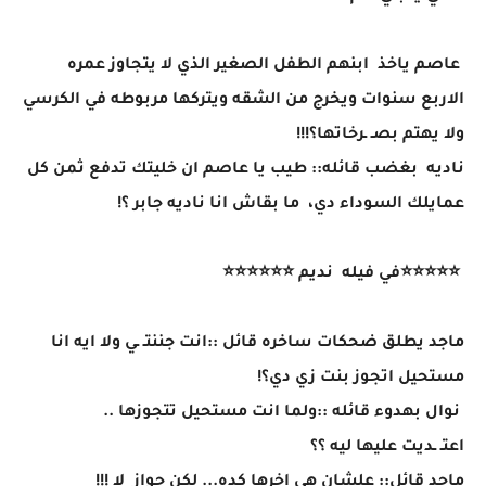
عاصم ياخذ ابنهم الطفل الصغير الذي لا يتجاوز عمره
الاربع سنوات ويخرج من الشقه ويتركها مربوطه في الكرسي
ولا يهتم بصـ ـرخاتها؟!!!
ناديه بغضب قائله:: طيب يا عاصم ان خليتك تدفع ثمن كل
عمايلك السوداء دي، ما بقاش انا ناديه جابر ؟!
⭐⭐⭐⭐⭐في فيله نديم ⭐⭐⭐⭐⭐⭐
ماجد يطلق ضحكات ساخره قائل ::انت جننتـ ـي ولا ايه انا
مستحيل اتجوز بنت زي دي؟!
نوال بهدوء قائله ::ولما انت مستحيل تتجوزها ..
اعتـ ـديت عليها ليه ؟؟
ماجد قائل:: علشان هي اخرها كده... لكن جواز لا !!!