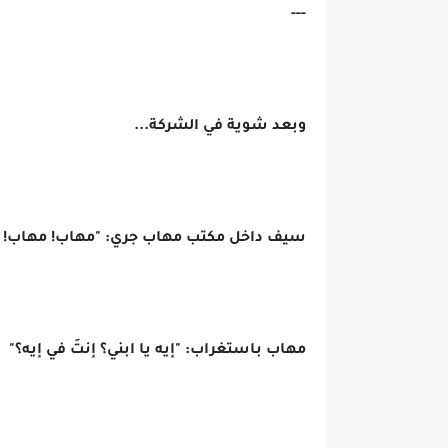
---
وبعد شوية في الشركة...
سيف داخل مكتب مهاب جري: "مهاب! مهاب! ت
مهاب باستغراب: "إيه يا ابني؟ إنتَ في إيه؟"