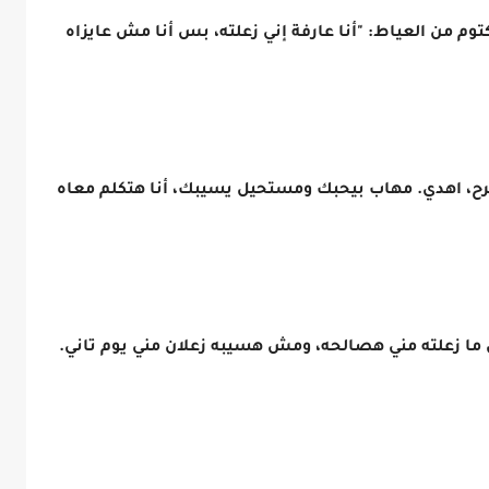
 من العياط: "أنا عارفة إني زعلته، بس أنا مش عايزاه
رح، اهدي. مهاب بيحبك ومستحيل يسيبك، أنا هتكلم معاه
 ما زعلته مني هصالحه، ومش هسيبه زعلان مني يوم تاني.