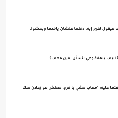
قول لفرح إيه. دخلها علشان ياخدها ويمشوا.
لباب بلهفة وهي بتسأل: فين مهاب؟
ها عليه: "مهاب مشي يا فرح، معلش هو زعلان منك