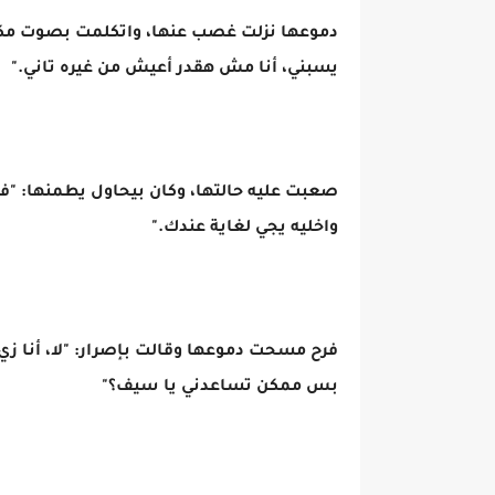
دموعها نزلت غصب عنها، واتكلمت بصوت مكتوم
يسبني، أنا مش هقدر أعيش من غيره تاني."
صعبت عليه حالتها، وكان بيحاول يطمنها: "ف
واخليه يجي لغاية عندك."
فرح مسحت دموعها وقالت بإصرار: "لا، أنا زي
بس ممكن تساعدني يا سيف؟"