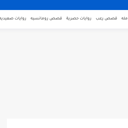
مله
قصص رعب
روايات حصرية
قصص رومانسيه
روايات صعيديه