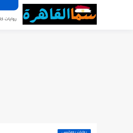
روايات كا
روايات رومانسي