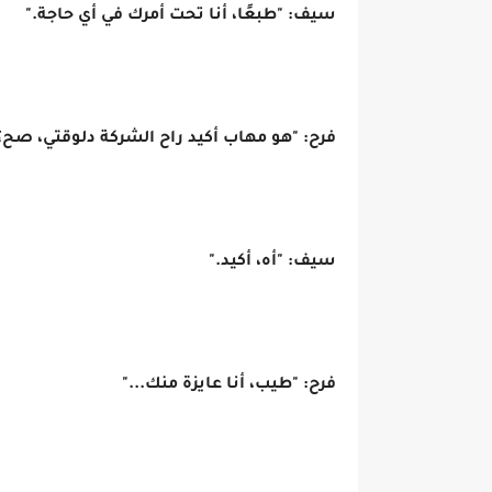
سيف: "طبعًا، أنا تحت أمرك في أي حاجة."
فرح: "هو مهاب أكيد راح الشركة دلوقتي، صح؟
سيف: "أه، أكيد."
فرح: "طيب، أنا عايزة منك..."