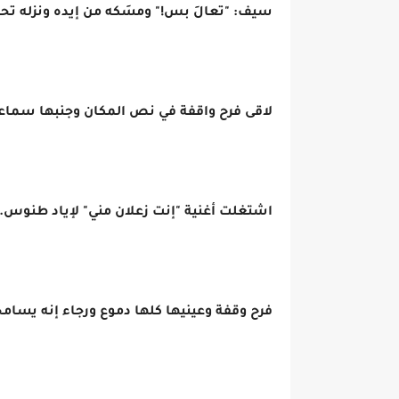
سيف: "تعالَ بس!" ومسَكه من إيده ونزله تح
لاقى فرح واقفة في نص المكان وجنبها سماعات 
اشتغلت أغنية "إنت زعلان مني" لإياد طنوس.
فرح وقفة وعينيها كلها دموع ورجاء إنه يسامح