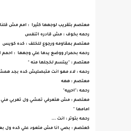
معتصم بتقريب لوجهها كثيرا : امم مش قلنا ه
رحمه بخوف : مش قادره اتنفس
معتصم بمقاومه ورجوع للخلف : كده كويس
رحمه بحمرار ووضع يدها علي وجهها : احمم 
معتصم : "يبتسم لخجلها منه "
رحمه : لاء مهو انت متبصليش كده بجد هم
معتصم : ههه
رحمه :"احييه"
معتصم : مش هتعرفي تمشي ول تهربي مني ف
امامها "
رحمه بتوتر : انت ...
كعتصم : بصي انا مش متعود علي كده ول بعرف