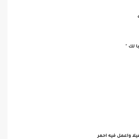
ه
ا لك "
يلا واعمل فيه احمر