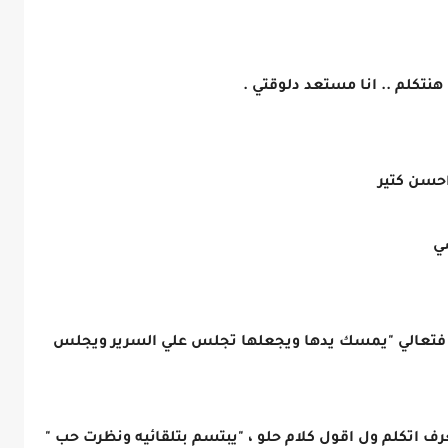
نتكلم .. انا مستعد دلوقتي .
احسن كتير
شي
تعالي "يمسك يدها ويجعلها تجلس علي السرير ويجلس
 اتكلم ول اقول كلام حلو ، "يبتسم بتلقائيه ونظرت حب "