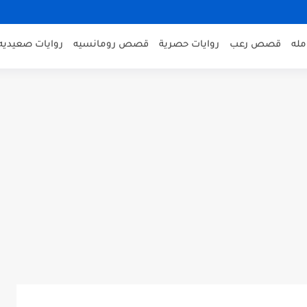
مله
قصص رعب
روايات حصرية
قصص رومانسيه
روايات صعيديه