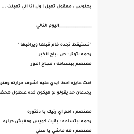
بهلوس ، معقول تهبل ! ول انا الي تهبلت .
__________________اليوم التالي
"تستيقط تجده قام قبلها ويراقبها "
رحمه بتوتر : ص..باح الخير
معتصم ببتسامه : صباح النور
كنت عايزه احط ايدي عليه اشوف حرارته ومتر
يجدعان حد يقولو لو هيكون كده علطول هحضنه 
معتصم : امم اي رئيك يا دكتوره
رحمه ببتسامه : بقيت كويس ومفيش حراره
معتصم : هه ماشي يا ستي