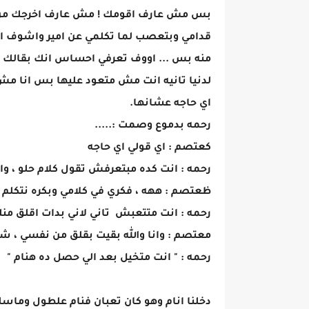
بس مش عارف اقومك ! مش عارف اخرجك من 
قدامي وبتعصب لما تكلمي عن امير واشوف ا
منه بس ... اووف تعرفي احساس انك بقال
لدنيا تانيه انت مش متعود عليها بس انا مش ع
اي حاجه عشانها.
رحمه بدموع وصمت :.....
كعتصم : اي قولي اي حاجه
رحمه : انت كده مبتعرفش تقول كلام حلو ، وا
ظعتصم : ههه ، فكري في كلامي وبكره نتكلم
رحمه : انت متتعبش تاني لاني بدات اقلق من
معتصم : وانا والله بقيت بقلق من نفسي ، شك
رحمه : " انت متخيل بعد الي حصل ده هنام "
دخلنا انام وهو كان تعبان فنام علطول وماسك 