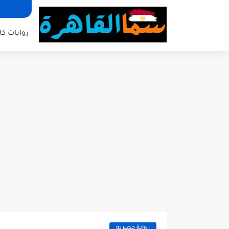
روايات كا
رواية حصريه