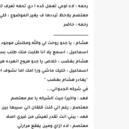
رحمه : لاء اوعي تعمل كده ! دي تحفه تعرف ك..
معتصم يلاحظ ترددها ف يغير الموضوع : كل
رحمه : حاضر
____________________
هشام : يا جدو روحت لي والله ومكنش موجود
اسماعيل : اسمع يلا انا طلبت منك طلب بس
هشام بغضب : خلاص يا جدو هروح انهرده هر
اسماعيل : خليك ماشي ورا امك اما نشوف اخر
"يغادر هشام بغضب "
في شركه الجدواني...
فهد : واخيرا جيت الشركه يا عم معتصم
معتصم : رغم اني كنت قلقان اني سيبها بين ا
فهد : يبني انت تقدر تعيش من غيري اصلا
معتصم : لاء ازاي ومين يفقع مرارتي