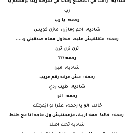
شاديه: رافت في المصنع وخالد في شركته ربنا يوفقهم يا
رب
رحمه: يا رب
شاديه: احم ومازن، مازن كويس
رحمه: متقلقيش عليه، هحاول معاه صدقيني و.....
ترن ترن ترن
رحمه:؟؟؟
شاديه: مين
رحمه: مش عرفه رقم غريب
شاديه: طيب ردي
رحمه: الو
خالد: الو يا رحمه، عذرا لو ازعجتك
رحمه: خالد! ههه ازيك، مزعجتنيش ول حاجه انا مع طنط
شاديه تحت اصلا