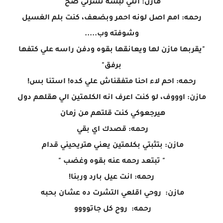
مازن: انتي لبسه تشرتي صح
رحمه: امم اصل لونه احمر وبضعف، كنت بلم الغسيل
وشوفته وب.....
"يقربها مازن لها ويعانقها بقوه ودفن راسه علي كتفها
برفق"
رحمه: احم لاء احنا متفقناش علي كده! استنا بس!
مازن: اوووف، لو كنت اعرف انه الكلمتين الي هقلهم دول
هيرجعوكي كنت قلتهم من زمان
رحمه: قصدك اي بقي
مازن: بتثبتي بكلمتين يعني هتريحيني قدام
" تبتعد رحمه عنه بقوه وغضب "
رحمه: انت عيل بارد وربنا!
مازن: روحي اقلعي التشرت ده عشان بحبه
رحمه: روح كل جاتوووو