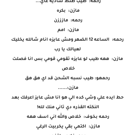
رحمه: طيب طنط شاديه عاي...
مازن: بكره
رحمه: مازززن
مازن: امم
رحمه: الساعه 12 الضهر ومش عايزه انام شالله يخليك
لعيالك يا رب
مازن: ههه طيب لو عايزه تقومي قومي بس انا فصلت
خلاص
رحمهو: طيب نسبه الشحن قد اي هق هق
مازن:......
حط ايده علي وشي كده الي هو انا مش عايز اعرفك بعد
النكته القذره دي تاني منك لله!
رحمه بخوف: خلاص والله اني اسف ههه
مازن: اكتمي بقي يخربيت الرغي