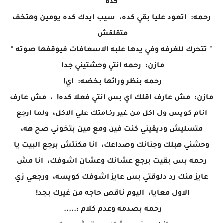
كده
رحمه: اتعود عليا بقي كده، سيب ايدك كده يومين وهتخف
متقلقش
" تتحرك للغرفه وفي يدها علبه الاسعافات فيوقفها صوته "
مازن: رحمه انتي وحشتيني جدا
رحمه بنظر ورائها بخضه: اي!
مازن: مش عارف اقلك اي بس انتي فعلا كده! ، مش عارف
انام كويس ول اكل من غير رخامتك علي الاكل، ولما ارجع
متسليش وديقيني كنت فين ومع مين بتخوني صح هه،
وحشني هبلك وجنانك وصداعك، انا مكنتش برجع البيت يا
رحمه بس بقيت برجع عشانك وعشان اشوفك، انا مش
عايز منك رد دلوقتي بس عايز اشوفك كويسه، ورجعي زي
الاول معايا، اليوم ناقص حاجه من غيرك بجد!
رحمه بصدمه وعدم كلام :.....