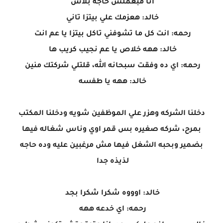
انا مبعملش حاجه بلاش
خالد: هعزمك علي بيتزا تاني
رحمه: انت كل ما تشوفني تاكل بيتزا يا عم انت
خالد: ههه خلاص يا عم نجيب كريب ها
رحمه: اي ده وفقت سبحانه الله، قلتلي شركتك منين
خالد: ههه يا طفسه
دخلنا الشركه وهزر علي الموظفين شويه ودخلنا المكتب
بمرح، شركه صغيره بس قمر اوي وناس شغاله فيها
بضمير وبحبه الشغل فيها مش مرغبين عليه وده حاجه
لذيذه جدا
خالد: اوووه شكرا شكرا بجد
رحمه: اي خدعه ههه