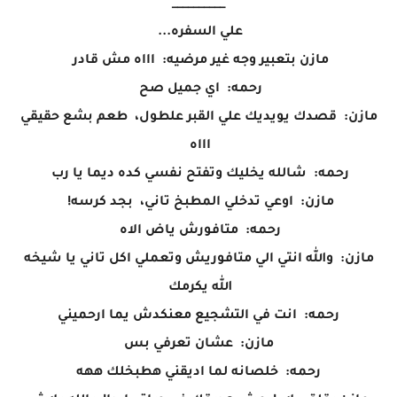
__________
علي السفره...
مازن بتعبير وجه غير مرضيه: اااه مش قادر
رحمه: اي جميل صح
مازن: قصدك يويديك علي القبر علطول، طعم بشع حقيقي
اااه
رحمه: شالله يخليك وتفتح نفسي كده ديما يا رب
مازن: اوعي تدخلي المطبخ تاني، بجد كرسه!
رحمه: متافورش ياض الاه
مازن: والله انتي الي متافوريش وتعملي اكل تاني يا شيخه
الله يكرمك
رحمه: انت في التشجيع معنكدش يما ارحميني
مازن: عشان تعرفي بس
رحمه: خلصانه لما اديقني هطبخلك ههه