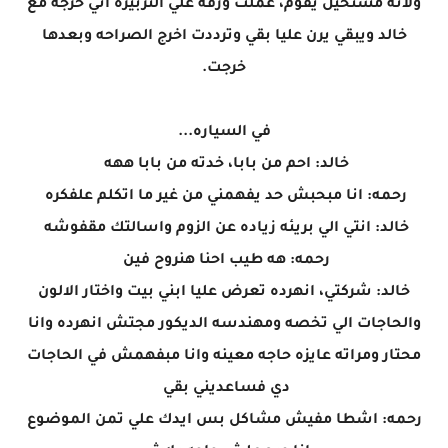
ولانه مستحيل يقوم، عملت ورقه علي التربيزه اني خرجه مع
خالد ويبقي يرن عليا بقي وترددت اخرج الصراحه وبعدها
خرجت.
في السياره...
خالد: احم من بابا، خدته من بابا ههه
رحمه: انا مبحبش حد يفهمني من غير ما اتكلم علفكره
خالد: انتي الي بريئه زياده عن الزوم واسالتك مقفوشه
رحمه: هه طيب احنا هنروح فين
خالد: شركتي، انهرده تعرض عليا ابني بيت واختار الالون
والحاجات الي تخصه ومهندسه الديكور مجتش انهرده وانا
محتار ومراته عايزه حاجه معينه وانا مبفهمش في الحاجات
دي فساعديني بقي
رحمه: اشطا مفيش مشاكل بس ايدك علي تمن الموضوع