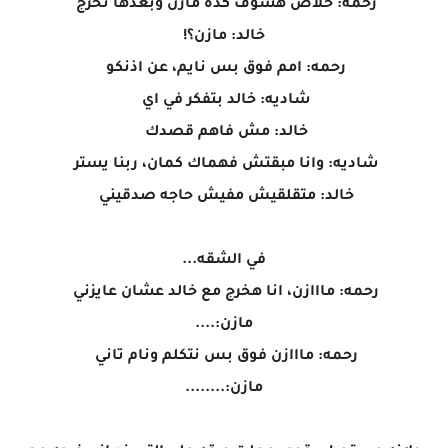
رحمه: خلاص هشوف كده مازن وبعدها نخرج
خالد: مازن؟!
رحمه: امم فوق بس نايم، عن اذنكو
شاديه: خالد بتفكر في اي
خالد: مش فاهم قصدك
شاديه: وانا مبقتش فهماك كمان، ربنا يستر
خالد: متقلقيش مفيش حاجه صدقيني
في الشقه...
رحمه: مااازن، انا هخرج مع خالد عشان عايزني
مازن:....
رحمه: مااازن فوق بس نتكلم ونام تاني
مازن:........