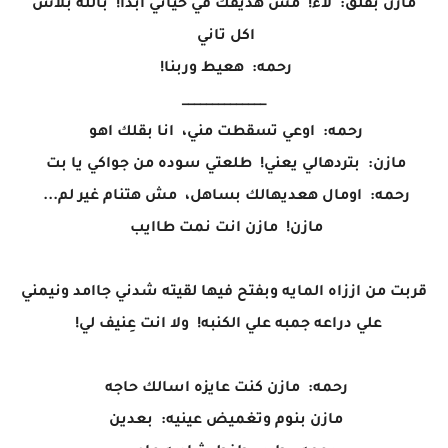
مازن بقلق: لاء! مش هديقك في حياتي ابدا! بالله بلاش
اكل تاني
رحمه: هعيط وربنا!
______________
رحمه: اوعي تسقطت مني، انا بقلك اهو
مازن: بتردهالي يعني! طلعتي سوده من جواكي يا بت
رحمه: اومال هعديهالك بساهل، مش هتنام غير لم...
مازن! مازن انت نمت طاايب
قربت من اززاه المايه وبفتح فيها لقيته شدني جاامد ونيمني
علي دراعه جمبه علي الكنبه! ولا انت عِنيف لي!
رحمه: مازن كنت عايزه اسالك حاجه
مازن بنوم وتغميض عينيه: بعدين