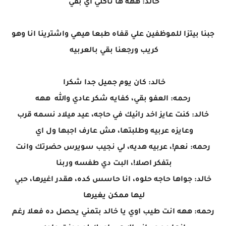
خالد: ههه ها تاكلي اي بقي
جبنا بيتزا للموظفين علي قفاه طبعا هيهي واشترينا انا وهو
كريب ورجعنا بقي بالعربيه
خالد: كان يوم جميل جدا شكرا
رحمه: العفو بقي، كفايه شكر عادي والله ههه
خالد: كنت عايز اخد رائيك في حاجه، عيد ميلاد نسمه قرب
وعايزه عربيه وطلبتها، مش عارف اجبها ول اي
رحمه: نعم!، عربيه هديه، لي نجيب سويرس حضرتك وانت
بتفكر اصلا!، البت دي طفسه وربنا
خالد: جواها حاجه حلوه، انا حاسس كده، هقدر اغيرها، حبي
ليها ممكن يغيرها
رحمه: ههه انت طيب اوي يا خالد بتمني يحصل ده فعلا رغم