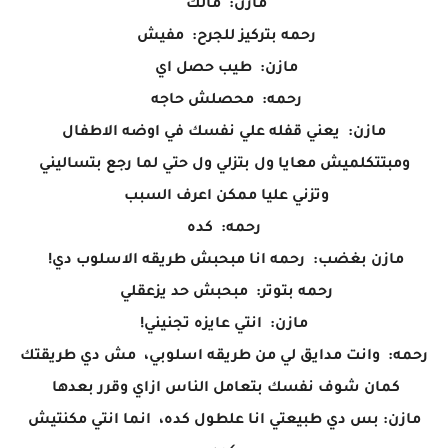
مازن: مالك
رحمه بتركيز للجرح: مفيش
مازن: طيب حصل اي
رحمه: محصلش حاجه
مازن: يعني قفله علي نفسك في اوضه الاطفال
ومبتتكلميش معايا ول بتزلي ول حتي لما رجع بتساليني
وتزني عليا ممكن اعرف السبب
رحمه: كده
مازن بغضب: رحمه انا مبحبش طريقه الاسلوب دي!
رحمه بتوتر: مبحبش حد يزعقلي
مازن: انتي عايزه تجنيني!
رحمه: وانت مدايق لي من طريقه اسلوبي، مش دي طريقتك
كمان شوف نفسك بتعامل الناس ازاي وقرر بعدها
مازن: بس دي طبيعتي انا علطول كده، انما انتي مكنتيش