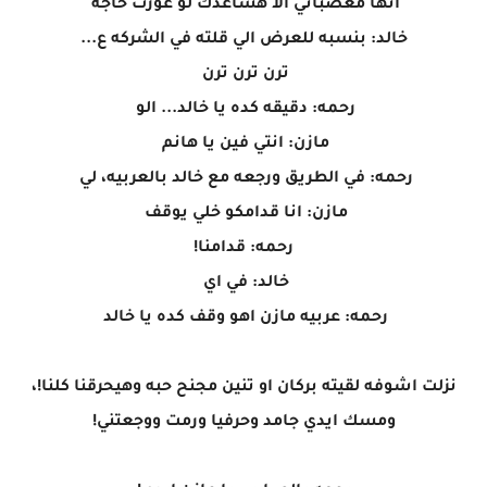
انها معصباني الا هساعدك لو عوزت حاجه
خالد: بنسبه للعرض الي قلته في الشركه ع...
ترن ترن ترن
رحمه: دقيقه كده يا خالد... الو
مازن: انتي فين يا هانم
رحمه: في الطريق ورجعه مع خالد بالعربيه، لي
مازن: انا قدامكو خلي يوقف
رحمه: قدامنا!
خالد: في اي
رحمه: عربيه مازن اهو وقف كده يا خالد
نزلت اشوفه لقيته بركان او تنين مجنح حبه وهيحرقنا كلنا!،
ومسك ايدي جامد وحرفيا ورمت ووجعتني!