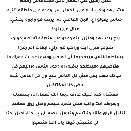
لتنين ركبين علي الحمار ناس معندهاش رحمه!
مشي هو وركب ابنه علي الحمار بس وعده علي منطقه تانيه
فناس يقولو اي الابن العاصي ده، يركب هو وابوه يمشي،
عيال غير باره!
راح راكب هو ومنزل ابنه وعدو علي منطقه تلاته فيقولو،
شوفو منزل ابنه وراكب هو ازاي، ابهات اخر زمن!
ببساطه الناس مبيعجبهاش العجب ومهما عملت عمرك ما
هترضيهم وهيتكلمو برضه، اه وجود الناس ورائيهم في
حياتك مهم بس مش كل الناس صح ول كل الناس شبه
بعض كلنا مختلفين!
فعشان كده خليك عارف ديما انك تعمل الي يسعدك
ويفرحك انت واكيد مش نتمرد عليهم ونقل زوق معاهم
نتقبل الراي ونقد ونبتسم ونعمل برضه الي يريحنا، اصل احنا
الي هنعيش فيها يابا احنا هنصيع!