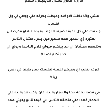
مازن: هخرج عشان مديقيش، سلام
مشي وانا دخلت الاوضه وعيطت بحرقه علي وجعي لي ول
نفسي،
وندمت علي كل دقيقه ضيعتها وانا بعيده عنه او فكرت انى
بعتبره زي سمير ههه سمير مين بس، عشان الناس
وكلمهم وعشان اي حد بيتكلم ميولع كلام الناس! ويولع اي
حد بتكلم اصلاا!
اعرف بتحب اي وعيش اعمله لنفسك بس طبعا في رضي
ربنا!
في قصه بتاعه جحا والحمار وابنه، كان راكب هو وابنه علي
الحمار فعدا علي منطقه الناس الي فيها قالو يعيني هما