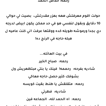
رحمه: خلاص اتخمد
حولت اقوم معرفتش ههه بهزر مقدرتش، بصيت لي حوالي
10 دقايق وبقول لنفسي هو في حد ممكن يكون ابيض لدرجه
دي بجد! ورموشه طويله كده ووقتها عرفت اني كنت عاميه ل
هبله حاجه في الرنج ده!
في بيت العائله...
رحمه: صباح الخير
شاديه بفرحه: رحممه! فينك يا بنتي مبتظهريش ول
بشوفك كتير حصل حاجه معاكي
رحمه: متقلقش يا طنط بقيت كويسه
شاديه: فطرتي
رحمه: اه الحمد لله، الجماعه فين