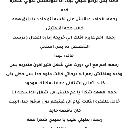
خالد: بس برافو عليكي بجد، انا متوقعتش تكوني شطره
كده
رحمه: الجامد مبقلش علي نفسه انو جامد يا رايق ههه
خالد: ههه اقنعتيني
رحمه: احم عايزه اقلك اني خريجه إداره اعمال ودرست
التخصص ده بس استحي
خالد: بجد!
رحمه: امم مع اني دورت علي شغل كتير اكون متدربه بس
وكده وملقتش رغم انه درجاتي كانت حلوه جدا بس حظي بقى
خالد: تعالي اشتغلي معايا، مكانك موجود
رحمه: هههه شكرا يا عم مليش في شغل الواسطه انا
خالد: علفكره التلات تيام الي غبتيهم دول فرقوا جدا، البيت
كان ناقصه حاجه
رحمه: بطبلي طيب يا سيدي شكرا ههه