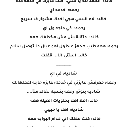
خالد: الحمد لله يا ستي، كنت عايزك في خدمه كده
رحمه: خدمه اي
خالد: لاء البسي هجي اخدك مشوار ف سريع
رحمه: في حاجه ول اي
خالد: متقلقيش مش هخطفك ههه
رحمه: ههه طيب هجهز علطول اهو عبال ما توصل سلام
خالد: استني انا... قفلت
_________
شاديه: في اي
رحمه: معرفش عايزني في خدمه، عايزه حاجه اعملهالك
شاديه بتوتر: رحمه بنسبه لخالد متأ....
خالد: اهلا اهلا بحلويات العيله ههه
شاديه: اهلا يا حبيبي
خالد: كنت هقلك اني قدام البوابه ههه