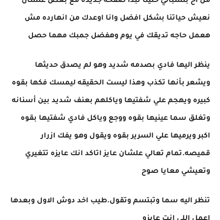
من اخ بنسبالي خلينا نبدا صفحة جديده مع بعض علشان
نعيش حياتنا بشكل افضل وانا اوعدك من انهارده مش
هعمل حاجه تديقك في يوم وهفضل جمبك مهما حصل
ينظر اليها فادي بصدمه شديد وهو لم يصدق حديثها
ويشعر بأنها تكذب وهذا ليست الحقيقه ليمسك فكها بقوه
كبيره ويهجم علي شفتيها وياكلهم بعنف شديد بين أسنانه
وتغلق سما عينيها بقوه ووجع وياكل فادي شفتيها بقوه
اكبر ويرميها علي السرير بقوه ويقول وهو يفك ازرار
قميصه.تمام تعالي علشان عايز اتاكد انك عايزه تتغيري
وتعيشي معايا صوح
تنظر اليه سما وتبتسم وتقول.طيب اخد دوش الاول وبعدها
اعمل اللي انت عايزو