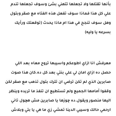
بأنها تقتلها ولا تجعلها تتهني بشئ وسوف تجعلها تندم
علي كل هذا فماذا سوف تفعل هذه الفتاه مع صقر وبتول
وهل سوف تنجح في هذا ام ماذا يحدث (توقعتك ورأيك
بسرعه يا وليه)
معرفش انا ازاي اطوعكم واسيبها تروح معاه بعد اللي
حصل ده ازاي امان لي علي بنتي بعد كل ده.كان هذا صوت
صابرين الذي لم تكن ترضي ان تترك بتول تذهب مع صقر لكن
وقفوا أمامها الجميع ولم تستطيع ان تنفذ ما تريده وينظر
اليها منصور ويقول.ده چوزها يا صابرين مش هچول تاني
ارحمي حالك وسيبي الدينا تمشي زي ما هي يا بتي وبلاش