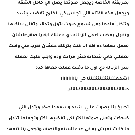
بطريقته الخاصه ويجعل صوتها يصل الي كامل الشقه
ويجعل هذه الفتاه التي تجلس في الخارج تغضب بشده
وتنظر أمامها وهي تسمع صوت بتول وتحقد وتغلي بداخلها
وتقول بغضب اعمي.الزباله دي عمللك ايه يا صقر علشان
تعمل معاها ده كله انا كنت بتزللك علشان تقرب مني وكنت
تعملني كاني شحاته مش مراتك وده واجب عليك تعمله
بس الزباله دي اول ما دخلت عملت معاها كده
اشمعنننننننننننننننا هي ياااااااااا
صققققققققققققققققققققر
تصرخ رنا بصوت عالي بشده وسمعوا صقر وبتول التي
ضحكت وتعلي صوتها اكتر لكي تغضبها اكتر وتجعلها تذوق
ما كانت تعيش به في هذه السنه والنصف وتجعل رنا تتعهد