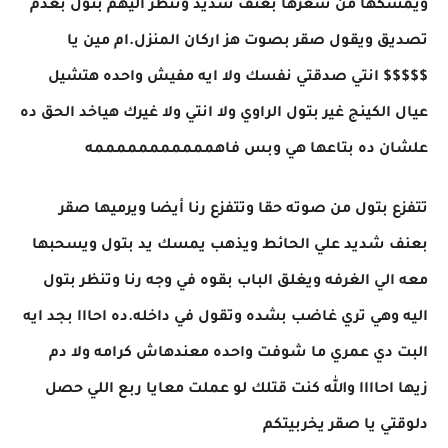
ويمسكها من شعرها بعنف شديد وتنظر اليهم بتول بعدم
تصديق ويقول صقر بصوت هز اركان المنزل.ام مين يا
$$$$$ انتي صدقتي نفسك ولا ايه مفيش واحده هتشيل
عيال الكينج غير بتول الراوي ولا انتي ولا غيرك هياخد الحق ده
علشان ده بتاعها هي وبس فاهمممممممممممه
تتفزع بتول من صوته حقا وتتفزع رنا أيضا ويرميها صقر
بعنف شديد علي الحائط ويذهب يمسك يد بتول ويسحبها
معه الي الغرفه ويغلق الباب بقوه في وجه رنا وتنظر بتول
اليه وهي تري غاضب بشده وتقول في داخله.ده احااا بجد ايه
البت دي عمري ما شوفت واحده معندهاش كرامه ولا دم
زيها احاااا والله كنت قتلك لو عملت معايا ربع اللي حصل
دلوقتي يا صقر يخربيتكم