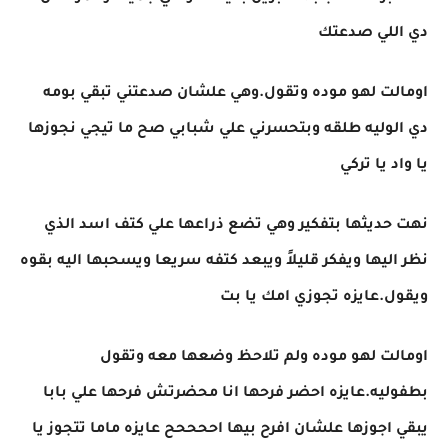
دي اللي صدعتك
اومالت لهو موده وتقول.وهي علشان صدعتني تبقي بومه
دي الوليه طلقه وبتحسرني علي شبابي صح ما تيجي نجوزها
يا واد يا تركي
نهت حديثها بتفكير وهي تضع ذراعها علي كتف اسد الذي
نظر اليها ويفكر قليلاً ويبعد كتفه سريعا ويسحبها اليه بقوه
ويقول.عايزه تجوزي امك يا بت
اومالت لهو موده ولم تلاحظ وضعها معه وتقول
بطفوليه.عايزه احضر فرحها انا محضرتش فرحها علي بابا
يبقي اجوزها علشان افرح بيها اححححح عايزه ماما تتجوز يا