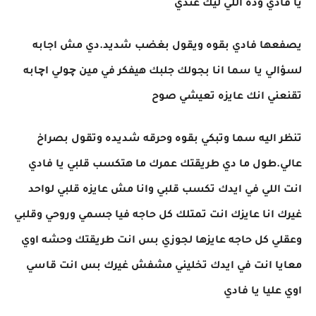
يا فادي وده اللي ليك عندي
يصفعها فادي بقوه ويقول بغضب شديد.دي مش اجابه
لسؤالي يا سما انا بجولك جلبك هيفكر في مين چولي اچابه
تقنعني انك عايزه تعيشي صوح
تنظر اليه سما وتبكي بقوه وحرقه شديده وتقول بصراخ
عالي.طول ما دي طريقتك عمرك ما هتكسب قلبي يا فادي
انت اللي في ايدك تكسب قلبي وانا مش عايزه قلبي لواحد
غيرك انا عايزك انت تمتلك كل حاجه فيا جسمي وروحي وقلبي
وعقلي كل حاجه عايزها لجوزي بس انت طريقتك وحشه اوي
معايا انت في ايدك تخليني مشفش غيرك بس انت قاسي
اوي عليا يا فادي