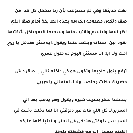
نهت حديثها وهي لم تستوعب بأن رنا تتحمل كل هذا من
صقر وتكون معدومه الكرامه بهذه الطريقة أمام صقر الذي
نظر اليها وابتسم واقترب منها وسحبها اليه وياكل شفتيها
بقوه بين اسنانه ويبتعد عنها ويقول.ايه مش هندخل يا روح
امك ولا ايه انا مستني اليوم ده طول عمري
ترفع بتول حاجبها وتقول.هو في داخله تاني يا صقر مش
حضرتك دخلت وخلصنا ولا انا متهالي يا حبيبي
يحملها صقر بسرعه كبيره ويقول وهو يذهب بها الي
السرير.لا كل اللي فات غير دلوقتي انا لما دخلت دخلت في
السر بس دلوقتي هندخل في العلن والدنيا كلها عارفه
الكينج بيعمل ايه مع قشطته دلوقتي