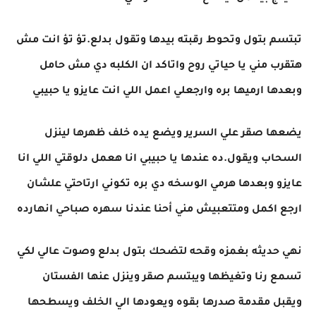
تبتسم بتول وتحوط رقبته بيدها وتقول بدلع.تؤ تؤ انت مش
هتقرب مني يا حياتي روح واتاكد ان الكلبه دي مش حامل
وبعدها ارميها بره وارجعلي اعمل اللي انت عايزو يا حبيبي
يضعها صقر علي السرير ويضع يده خلف ظهرها لينزل
السحاب ويقول.ده عندها يا حبيبي انا هعمل دلوقتي اللي انا
عايزو وبعدها هرمي الوسخه دي بره تكوني ارتاحتي علشان
ارجع اكمل ومتتعبيش مني أحنا عندنا سهره صباحي انهارده
نهي حديثه بغمزه وقحه لتضحك بتول بدلع وصوت عالي لكي
تسمع رنا وتغيظها ويبتسم صقر وينزل عنها الفستان
ويقبل مقدمة صدرها بقوه ويعودها الي الخلف ويسطحها