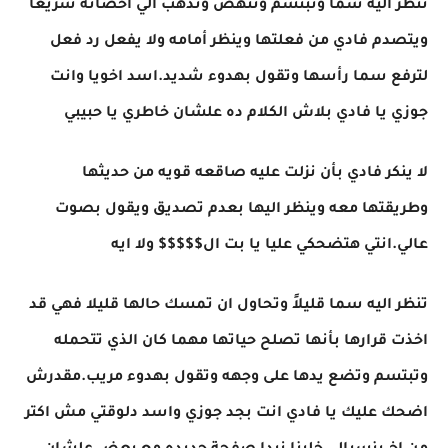
تنظر اليه سما وتبتسم وتنهض وتذهب الي احضانه سريعا
ويتصدم فادي من فعلتها وينظر أمامه ولا يفعل رد فعل
لترفع سما رأسها وتقول بهدوء شديد.اسد اخويا وانت
جوزي يا فادي بلاش الكلام ده علشان خاطري يا حبيبي
لا ينكر فادي بأن نزلت عليه صاقعه قويه من حديثها
وطريقتها معه وينظر اليها بعدم تصديق ويقول بصوت
عالي.انتي هتضحكي عليا يا بت ال$$$$$ ولا ايه
تنظر اليه سما قليلاً وتحاول ان تمسك حالها قليلا فهي قد
اخذت قرارها بأنها تصلح حياتها مهما كان الذي تتحمله
وتبتسم وتضع يدها على وجهه وتقول بهدوء مريب.مقدرش
اضحك عليك يا فادي انت بجد جوزي واسد دلوقتي مش اكتر