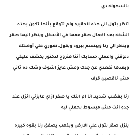
بالسهوله دي
تنظر بتول الي هذه الحقيره ولم تتوقع بأنها تكون بهذه
الشقه بعد افعال صقر معها في الأسفل وينظر اليها صقر
وينظر الي رنا ويبتسم ببرود ويقول.تغوري علي أوضتك
دلوقتي واعملي حسابك أننا هنروح لدكتور يكشف عليكي
وبعدها تقعدي عن جدك ومش عايز اشوف وشك ده تاني
مش ناقصين قرف
رنا بغضب شديد.انا ام ابنك يا صقر ازاي عايزني انزل عند
جدو انت مش مبسوط بحملي ليه
ينزل صقر بتول علي الارض ويذهب يصفق رنا بقوه كبيره