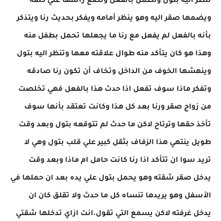
تنظر اليه بتول وتطمن بالفعل وتضع رأسها علي كتفه
ويضمها صقر اليه وهو ينظر أمامه ويفكر بحديث رنا ويتذكر
بأنه بالفعل لم يفعل مع رنا ما يجعلها تحمل بطفل منه
وهذا هو كان يتأكد منه طوال علاقته معها وتنظر اليه بتول
وينهشها الخوف من الداخل وتخاف أن تكون رنا صادقه
وتفكر ماذا سوف تفعل اذا حدث هذا بالفعل فهي تخلصت
من زواج صقر ورنا بعد كل هذا وكانت تعتقد بأنها سوف
تأخذ حقها وترتاح لاكن ما حدث لم تتوقعه بتول وبعد وقت
طويل ينتهي هذا الزفاف بثقل كبير علي قلب بتول وهي لا
تريد سوا ان تتأكد اذا رنا كانت حامل ام ماذا وبعد وقت
يدخل صقر شقته وهو يحمل بتول علي يده بعد ان حملها في
الأسفل وهو يريدها تنساه كل ما حدث ولا تقلق كان ان
يدخل غرفته لاكن يسمع التي تقول.انت ازاي تدخلها شقتي