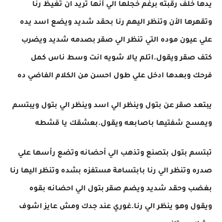
يدها خلف رقبته برغم خجلها الي أنها تريد ان تغيظ رنا
وتقهرها الأن وتنظر اليهم رنا بحقد شديد ويضع اسد يده
علي عيون موده التي تنظر الي صقر بصدمه شديد ويضرب
كتف صقر ويقول.اتلم يالا شويه انت وسط ناس كمل
فرحك وبعدها ادخل علي طول احسن من الكلام الفاضي ده
يبتعد صقر عن بتول وينظر الي اسد وينظر الي بتول ويبتسم
ويمسح شفتيها باصابعه ويقول.بعشقك يا قشطه
تبتسم بتول بتصنع وتذهب الي أحضانه وتضع رأسها علي
صدره وتنظر الي رنا بابتسامة مستفزه بشده وتنظر اليها رنا
بغضب وحقد شديد ويضم صقر بتول الي احضانه بقوه
ويقول وهو ينظر الي رنا.غوري عند جدك ومش عايز اشوف