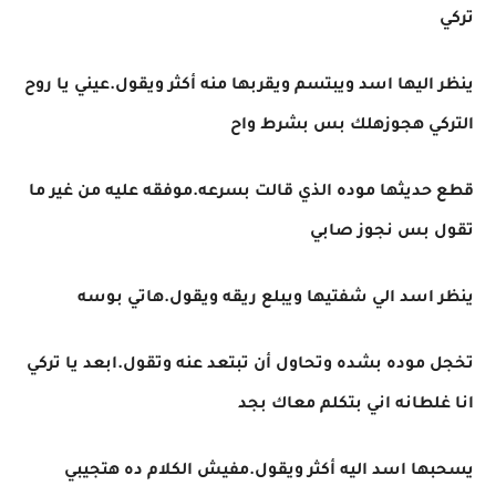
تركي
ينظر اليها اسد ويبتسم ويقربها منه أكثر ويقول.عيني يا روح
التركي هجوزهلك بس بشرط واح
قطع حديثها موده الذي قالت بسرعه.موفقه عليه من غير ما
تقول بس نجوز صابي
ينظر اسد الي شفتيها ويبلع ريقه ويقول.هاتي بوسه
تخجل موده بشده وتحاول أن تبتعد عنه وتقول.ابعد يا تركي
انا غلطانه اني بتكلم معاك بجد
يسحبها اسد اليه أكثر ويقول.مفيش الكلام ده هتجيبي