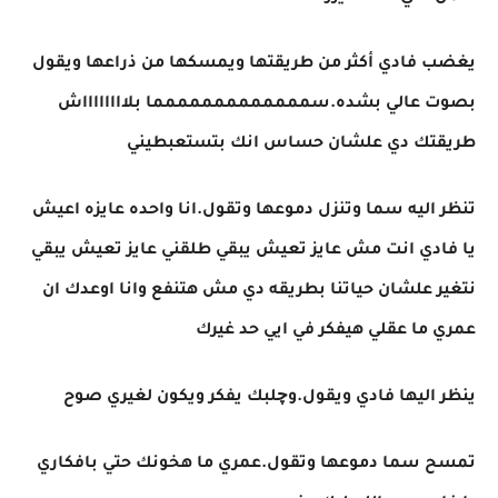
يغضب فادي أكثر من طريقتها ويمسكها من ذراعها ويقول
بصوت عالي بشده.سممممممممممممما بلااااااااش
طريقتك دي علشان حساس انك بتستعبطيني
تنظر اليه سما وتنزل دموعها وتقول.انا واحده عايزه اعيش
يا فادي انت مش عايز تعيش يبقي طلقني عايز تعيش يبقي
نتغير علشان حياتنا بطريقه دي مش هتنفع وانا اوعدك ان
عمري ما عقلي هيفكر في ايي حد غيرك
ينظر اليها فادي ويقول.وچلبك يفكر ويكون لغيري صوح
تمسح سما دموعها وتقول.عمري ما هخونك حتي بافكاري