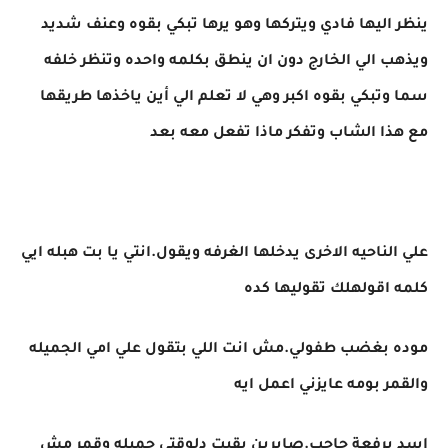
ينظر اليها فادي ويتركها وهو يرها تبكي بقوه وعنف شديد
ويذهب الي الخارج دون ان ينطق بكلمه واحده وتنظر خلفه
سما وتبكي بقوه اكبر وهي لا تعلم الي أين ياخذها طريقها
مع هذا الشاب وتفكر ماذا تفعل معه بعد
علي الناحيه الاخرى يدخلها الغرفه ويقول.انتي يا بت هبله ايي
كلمه اقولهلك تقوليها كده
موده بغضب طفولي.مش انت اللي بتقول علي امي الجميله
والقمر بومه عايزني اعمل ايه
اسد برفعة حاجب.صابرين بقيت دلوقتي جميله وقمر مش