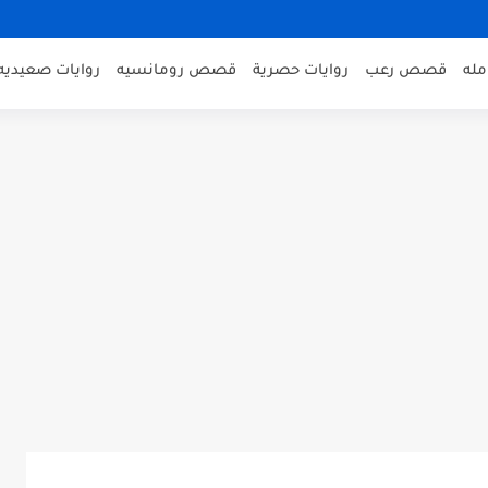
مله
قصص رعب
روايات حصرية
قصص رومانسيه
روايات صعيديه