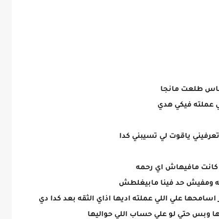
قاس طلعت مانجا
ي عملته فيكي هدي
عرفيني ياقوت لي تسيبني كدا
 كانت مافيهاش اي رحمه
ته ومفيش حد فينا مابيغلطش
سامحها علي اللي عملته اديها اذاي الثقه بعد كدا دي
 وبس حتي لو علي حساب اللي حواليها