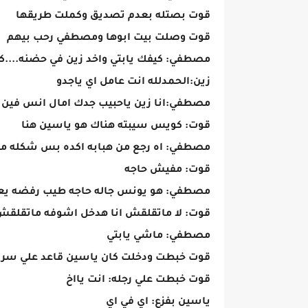
قوت بصتله بعدم تصديق وكملت طريقها
قوت وصلت بيت ابوها ومصطفي رحب بيهم
مصطفي: كيفك يابتي واخد زين في حضنه....كي
زين:الحمدلله انت عامل اي ياجدو
مصطفي:انا زين ياحبيب جدك امال انس فين 
قوت: كويس سيبته هناك هو ياسين هنا
مصطفي: اه رجع من هبابه اكده بس شكله متغ
قوت: مفيش حاجه
مصطفي: هو يونس جاله حاجه طيب رفضه يعني 
قوت: لا ماتقلقش انا هدخل اشوفه ماتقلقش
مصطفي: ماشي يابتي
قوت خبطت ودخلت كان ياسين قاعد علي سرير
قوت خبطت علي رجله: انت يااخ
ياسين بفزع: اي في اي