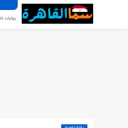
روايات كا
رواية حصريه