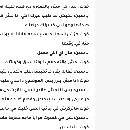
قوت: بس هي مش بالصوره دي هدي طيبه اوي
ياسين: مفيش حد طيب غيرك انتي انا مش قا
صدقها وهو اللي كسرلك دراعاك.
قوت هزت راسها بعنف بسرعه:لالالالالا يون
منه في.وقتها
ياسين:امال اي اللي حصل
قوت: مش وقته كلام دا وانا سبق وقولتلك
ياسين: كفايه بقي ماتخبيش عليا وتكدبي بتبرر
قوت:انا مش ببرر بس الموضوع دا عدي عليه س
ياسين: بس انا مش هقدر انسي ياقوت كل ما
مر عليكي والكلب دا بيحاول وقطع كلامه لانه
قوت:ماتركزش في جانب السئ خليك في جانب
ياسين:بس هي كسرت جوايا حاجه عمرها ما
قوت: ياياسين