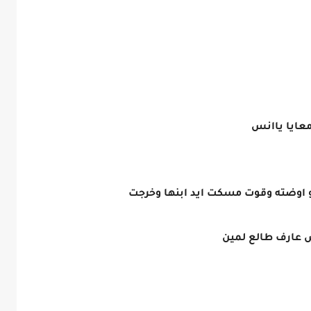
عايا ياانس
و اوضته وقوت مسكت ايد ابنها وخرجت
 عارف طالع لمين