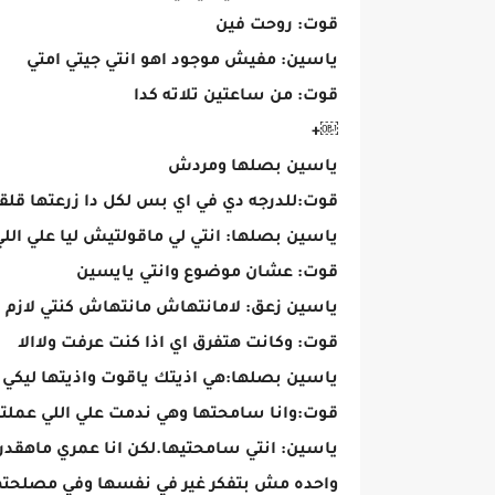
قوت: روحت فين
ياسين: مفيش موجود اهو انتي جيتي امتي
قوت: من ساعتين تلاته كدا
￼+
ياسين بصلها ومردش
قوت:للدرجه دي في اي بس لكل دا زرعتها قل
ياسين بصلها: انتي لي ماقولتيش ليا علي الل
قوت: عشان موضوع وانتي يايسين
ياسين زعق: لامانتهاش مانتهاش كنتي لازم ت
قوت: وكانت هتفرق اي اذا كنت عرفت ولاالا
ياسين بصلها:هي اذيتك ياقوت واذيتها ليكي
قوت:وانا سامحتها وهي ندمت علي اللي عمل
ياسين: انتي سامحتيها.لكن انا عمري ماهقدر ا
واحده مش بتفكر غير في نفسها وفي مصلحتها