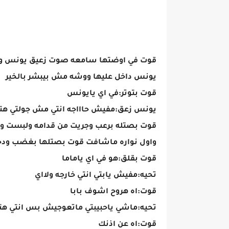
قوت في اوضتها سامعه صوت زعيق يونس ومش
يونس داخل عليها ووشه مش بيبشر بالخير
قوت بتوتر:في اي يايونس
يونس زعق:مفيش حاااجه انتي مش جولتي هتر
قوت بصتله برعب وجريت من قدامه ولبست و
واول نواره ماشافت قوت بصتلها بغضب ودخ
قوت بقلق:هو في اي ياماما
تحيه:مفيش يابتي انتي خارجه ولااي
قوت:اه هروح اشوف بابا
تحيه:ماشي ياحبيبتي ماتعوجيش بس انتي هتس
قوت:اه عن اذنك