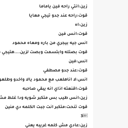
زين:انتي راحه فين ياماما
قوت:راحه عند جدو تيجي معايا
زين:اه
قوت:انس فين
انس جيه بيجري من باره ومعاه محمود
قوت بصتله وابتسمت وبصت لزين....هتيجي م
انس:فين
قوت:عند جدو مصطفي
انس:لا اناهلعب مع محمود يالا واخدو وطلع
قوت:اقنعته اذاي انه يبقي صاحبه
زين:انس طيب بس متكبر شويه ودا غلط مش
قوت تنحت:متكبر انت جبت الكلمه دي منين
￼3
زين:عادي مش كلمه غريبه يعني