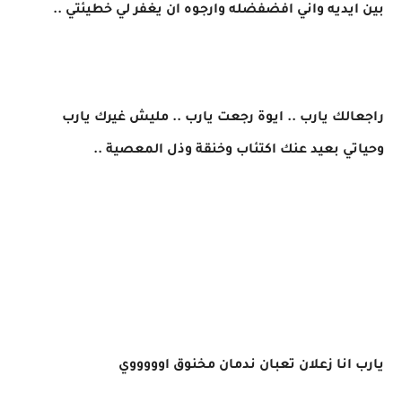
بين ايديه واني افضفضله وارجوه ان يغفر لي خطيئتي ..
راجعالك يارب .. ايوة رجعت يارب .. مليش غيرك يارب
وحياتي بعيد عنك اكتئاب وخنقة وذل المعصية ..
يارب انا زعلان تعبان ندمان مخنوق اوووووي