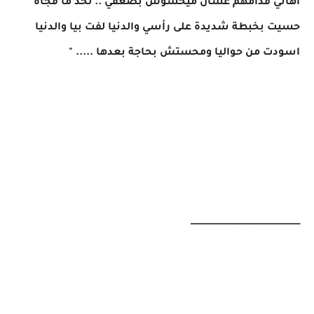
اهاتي قدامهم عشان ميحسوش بضعفي .. لحد ما فجأة
حسيت بخبطة شديدة على رأسي والدنيا لفت بيا والدنيا
اسودت من حواليا ومحستش بحاجة بعدها ..... "
__________________________