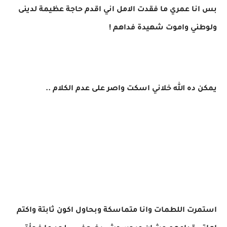
بس انا عمري ما فقدت الامل اني اقدم حاجة عظيمة لدينى
ولوطني واموت شهيدة فداهم !
يمكن ده الله خلاني اسكت واصر على عدم الكلام ..
استمرت اللطمات وانا متماسكة وبحاول اكون ثابتة واكتم