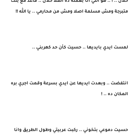
حلال .. ! .. هو اللي انا بعمله ده اصلا حلال .. قاعد مع بنت
متبرجة ومش مسلمة اصلا ومش من محارمي .. يا الله !!
لمست ايدي بايديها .. حسيت كأن حد كهربني ..
انتفضت .. وبعدت ايديها عن ايدي بسرعة وقمت اجري بره
المكان ده .. !
حسيت دموعي بتخوني .. ركبت عربيتي وطول الطريق وانا