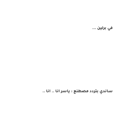
في برلين ...
ساندي بتردد مصطنع : ياسر انا .. انا ..