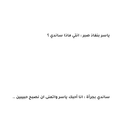
ياسر بنفاذ صبر : انتي ماذا ساندي ؟
ساندي بجرأة : انا أحبك ياسر واتمنى ان نصبح حبيبين ..