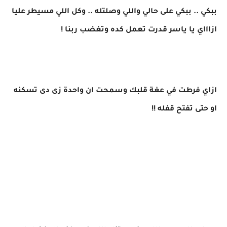
ببكي .. ببكي على حالي واللي وصلتله .. وكل اللي مسيطر عليا
ازاااي يا ياسر قدرت تعمل كده وتغضب ربنا !
ازاي فرطت في عغة قلبك وسمحت ان واحدة زى دى تسكنه
او حتى تفتح قفله !!