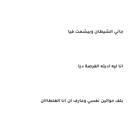
جاني الشيطان وبيشمت فيا
انا ليه اديته الفرصة ديا
بلف حوالين نفسي وعارف ان انا الغلطااان