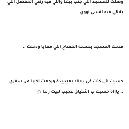
وصلت للمسجد اللي جنب بيتنا واللي فيه ركني المفضل اللي
بلاقي فيه نفسي اووي ..
فتحت المسجد بنسخة المفتاح اللي معايا ودخلت ..
حسيت انى كنت في بلاااد بعييييدة ورجعت اخيرا من سفري
.. ياااه حسيت ب اشتياق عجيب لبيت ربنا :')