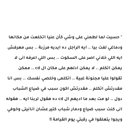
" حسيت لما لطمني على وشي كأن عنيا اتخلعت من مكانها
ودماغي لفت بيا .. ايه الراجل ده ايديه مرزبة .. بس معرفش
ايه اللي خلاني اصر على السكوت .. بس اللي اعرفه انى لا
يمكن اتكلم .. لا يمكن ادلهم على مكان ال cd .. ممكن
تقولوا عليا مجنونة غبية .. اتكلمى وخلصي نفسك .. بس انا
مقدرتش اتكلم .. مقدرتش اكون سبب في ضياع الشباب
دول .. لو مت بعد ما اديهم ال cd ده هقول لربنا ايه .. هقوله
انى كنت سبب ضياع ودمار شباب كتير عشان انانيتى وخوفي
ويجوا يتعلقوا في رقبتي يوم القيامة !!