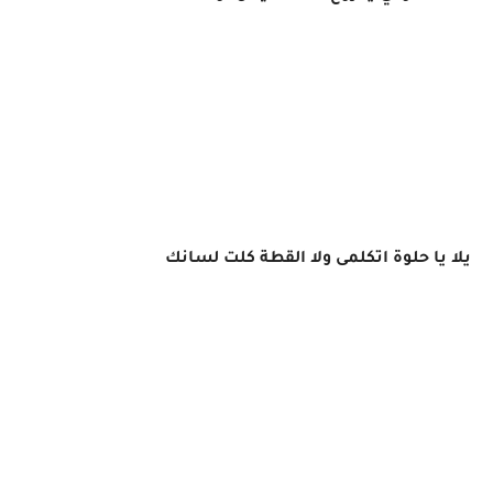
يلا يا حلوة اتكلمى ولا القطة كلت لسانك