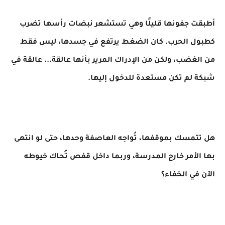
أطبقت جفونها قليلًا وهي تستشعر نبضات رأسها تضرب
كطبول الحرب. كان الضغط يرتفع في جسدها، ليس فقط
من الغضب، ولكن من الإدراك المرير بأنها عالقة... عالقة في
شبكة لم تكن مستعدة للدخول إليها.
هل تتمسك بموقفها، تُواجه العاصفة وحدها، حتى لو انتهى
بها الأمر خارج المدرسة، وربما داخل قفص تُحاك خيوطه
الآن في الخفاء؟