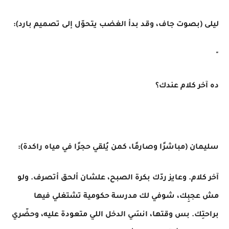
ليلى (بصوت جاف، وقد بدأ الغضب يتحوّل إلى تصميم بارد):
"
ده آخر كلام عندك؟
سليمان (مباشرًا وصارمًا، كمن يُلقي حجرًا في مياه راكدة):
آخر كلام. وعايز ردّك بكرة الصبح، علشان ألحق أتصرف. ولو
مش عجبِك، شوفي لك مدرسة حكومية تشتغلي فيها
براحتِك. بس وقتها، انسَي الدخل اللي متعودة عليه، وحضّري