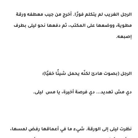
الرجل الغريب لم يتكلم فورًا. أخرج من جيب معطفه ورقة
مطوية، ووضعها على المكتب، ثم دفعها نحو ليلى بطرف
إصبعه.
الرجل (بصوت هادئ لكنّه يحمل شيئًا خفيًا):
دي مش تهديد... دي فرصة أخيرة، يا مس ليلى.
نظرت ليلى إلى الورقة. شيء ما في أعماقها رفض لمسها،