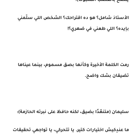
ينضح بالغضب المكبوت):
الأستاذ شامل؟ هو ده اقتراحك؟ الشخص اللي سلّمني
بإيده؟ اللي طعني في ضهري؟!
رمت الكلمة الأخيرة وكأنها بصق مسموم، بينما عيناها
تضيقان بشك واضح.
سليمان (متنهّدًا بضيق، لكنه حافظ على نبرته الحازمة):
ما عندِكيش اختيارات كتير. يا تتحركي، يا تواجهي تحقيقات