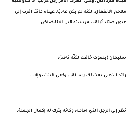
عيناه متردّدتان، وعلى الطرف الآخر رجل غريب، لا تبدو عليه
ملامح الانفعال، لكنه لم يكن عاديًا. عيناه كانتا أقرب إلى
عيون صيّاد يُراقب فريسته قبل الانقضاض.
سليمان (بصوت خافت لكنّه نافذ):
رائد الذهبي بعت لك رسالة... رجّعي البنت، وإلا...
نظر إلى الرجل الذي أمامه، وكأنه يترك له إكمال الجملة.