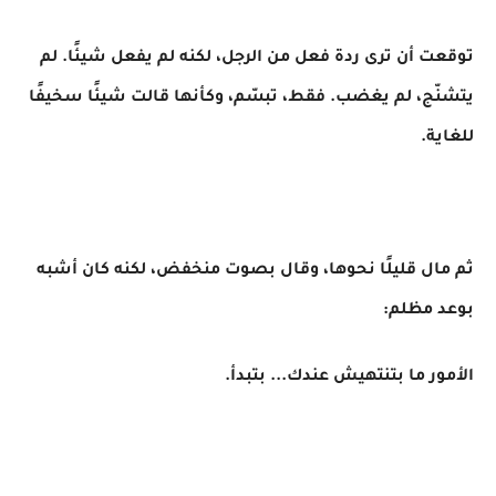
توقعت أن ترى ردة فعل من الرجل، لكنه لم يفعل شيئًا. لم
يتشنّج، لم يغضب. فقط، تبسّم، وكأنها قالت شيئًا سخيفًا
للغاية.
ثم مال قليلًا نحوها، وقال بصوت منخفض، لكنه كان أشبه
بوعد مظلم:
الأمور ما بتنتهيش عندك... بتبدأ.