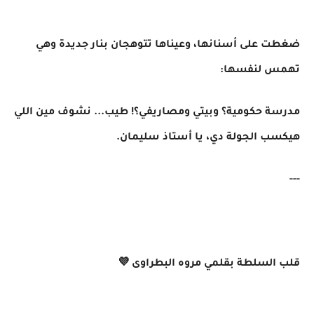
ضغطت على أسنانها، وعيناها تتوهجان بنار جديدة وهي
تهمس لنفسها:
مدرسة حكومية؟ وبيتي ومصاريفي؟! طيب... نشوف مين اللي
هيكسب الجولة دي، يا أستاذ سليمان.
---
قلب السلطة بقلمي مروه البطراوى 💜