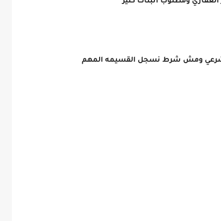
العقاري ومطلوب اثبتات كتير
ن شرعي ومش شرط نسجل القسيمه المهم