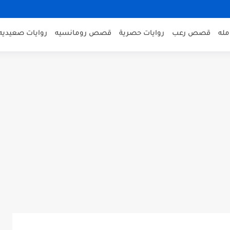
مله
قصص رعب
روايات حصرية
قصص رومانسيه
روايات صعيديه