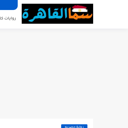
روايات كا
رواية حصريه