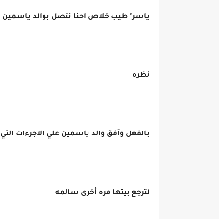
ياسر" طيب خلاص احنا نتصل بوالد ياسمين و
نظره
بالفعل وآفق والد ياسمين علي الاجرءات الت
لترجع بيتها مره أخرى سالمه