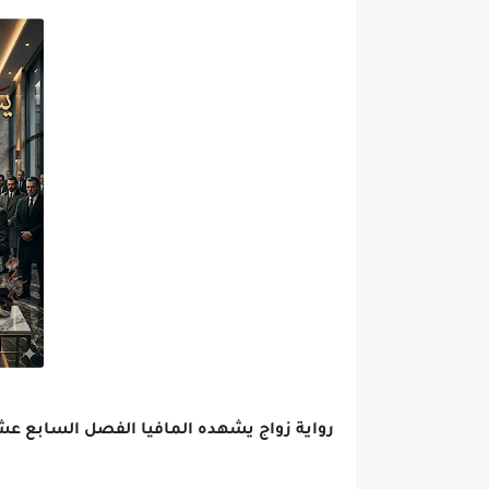
رواية زواج يشهده المافيا الفصل السابع عشر 17 بقلم روان ص