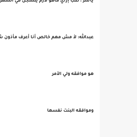
ياسر : طب إزاي ماهو لازم يتسجل في الشهر 
عبدالله: لأ مش مهم خالص أنا أعرف مأذو
هو موافقه ولي الأمر
وموافقه البنت نفسها