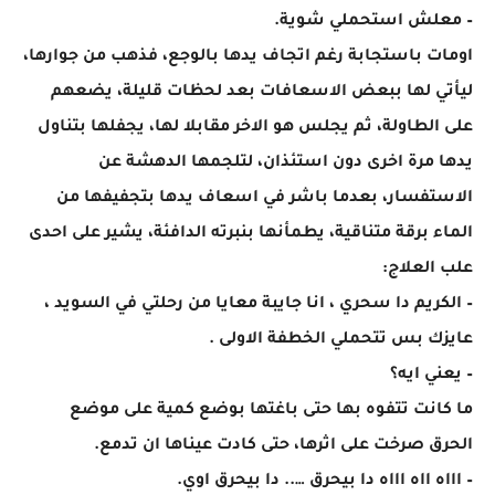
– معلش استحملي شوية.
اومات باستجابة رغم اتجاف يدها بالوجع، فذهب من جوارها،
ليأتي لها ببعض الاسعافات بعد لحظات قليلة، يضعهم
على الطاولة، ثم يجلس هو الاخر مقابلا لها، يجفلها بتناول
يدها مرة اخرى دون استئذان، لتلجمها الدهشة عن
الاستفسار، بعدما باشر في اسعاف يدها بتجفيفها من
الماء برقة متناقية، يطمأنها بنبرته الدافئة، يشير على احدى
علب العلاج:
– الكريم دا سحري ، انا جايبة معايا من رحلتي في السويد ،
عايزك بس تتحملي الخطفة الاولى .
– يعني ايه؟
ما كانت تتفوه بها حتى باغتها بوضع كمية على موضع
الحرق صرخت على اثرها، حتى كادت عيناها ان تدمع.
– اااه ااه اااه دا بيحرق ….. دا بيحرق اوي.