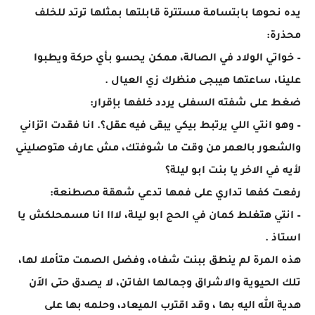
يده نحوها بابتسامة مستترة قابلتها بمثلها ترتد للخلف
محذرة:
– خواتي الولاد في الصالة، ممكن يحسو بأي حركة ويطبوا
علينا، ساعتها هيبجى منظرك زي العيال .
ضغط على شفته السفلى يردد خلفها بإقرار:
– وهو انتي اللي يرتبط بيكي يبقى فيه عقل؟. انا فقدت اتزاني
والشعور بالعمر من وقت ما شوفتك، مش عارف هتوصليني
لأيه في الاخر يا بنت ابو ليلة؟
رفعت كفها تداري على فمها تدعي شهقة مصطنعة:
– انتي هتغلط كمان في الحج ابو ليلة، لااا انا مسمحلكش يا
استاذ .
هذه المرة لم ينطق ببنت شفاه، وفضل الصمت متأملا لها،
تلك الحيوية والاشراق وجمالها الفاتن، لا يصدق حتى الاَن
هدية الله اليه بها ، وقد اقترب الميعاد، وحلمه بها على