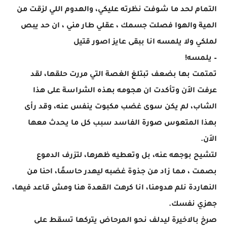
التمام لحد ما شوفت نظرته عليكي، والهدوم اللي لزقت من
المية والهوا فصلت جسمك ، عقلي طار مني ، ان حد يبص
لملكي ولا يلمسه انا ببقى عايز اصور قتيل
– يلمسه!
تمتمت بها بضعف تبتلغ الغصة التي مررت حلقها، لقد
عرفت الاَن وتأكدت ان هجومه بهذه الشراسة على هذا
الشاب، لم يكن سوى غضب مكبوت ينفس عنه، وقد رأى
بهذا المتعوس صورة الفاسد سبب كل ما يحدث معها
الاَن.
لتشيح بوجهه عنه، بل وتعطيه ظهرها، لتزرف الدموع
بصمت ، مما زاد من جذوة غضبه ليهدر حاسمًا، احنا من
النهاردة نلم هدومنا، انا كرهت القعدة هنا ومش قاعد فيها،
جهزي نفسك.
صرخ بالاخيرة ليدلف نحو المرحاض يتركها تسقط على