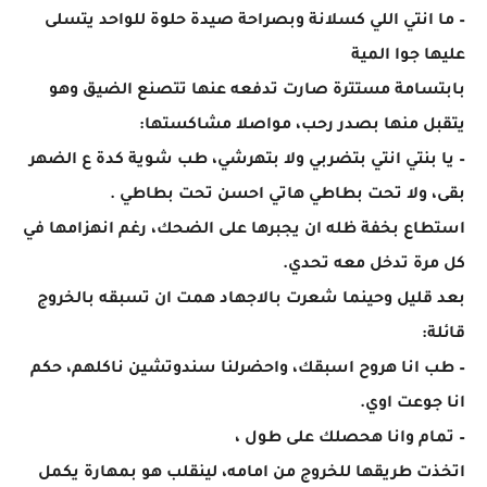
– ما انتي اللي كسلانة وبصراحة صيدة حلوة للواحد يتسلى
عليها جوا المية
بابتسامة مستترة صارت تدفعه عنها تتصنع الضيق وهو
يتقبل منها بصدر رحب، مواصلا مشاكستها:
– يا بنتي انتي بتضربي ولا بتهرشي، طب شوية كدة ع الضهر
بقى، ولا تحت بطاطي هاتي احسن تحت بطاطي .
استطاع بخفة ظله ان يجبرها على الضحك، رغم انهزامها في
كل مرة تدخل معه تحدي.
بعد قليل وحينما شعرت بالاجهاد همت ان تسبقه بالخروج
قائلة:
– طب انا هروح اسبقك، واحضرلنا سندوتشين ناكلهم، حكم
انا جوعت اوي.
– تمام وانا هحصلك على طول ،
اتخذت طريقها للخروج من امامه، لينقلب هو بمهارة يكمل