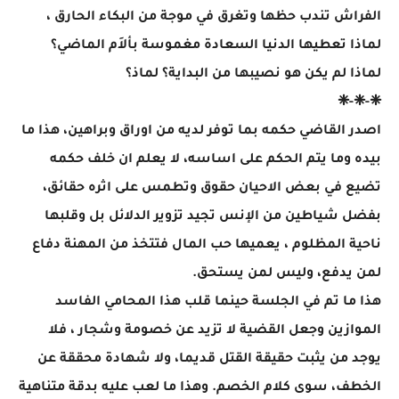
الفراش تندب حظها وتغرق في موجة من البكاء الحارق ،
لماذا تعطيها الدنيا السعادة مغموسة بألاَم الماضي؟
لماذا لم يكن هو نصيبها من البداية؟ لماذ؟
❈-❈-❈
اصدر القاضي حكمه بما توفر لديه من اوراق وبراهين، هذا ما
بيده وما يتم الحكم على اساسه، لا يعلم ان خلف حكمه
تضيع في بعض الاحيان حقوق وتطمس على اثره حقائق،
بفضل شياطين من الإنس تجيد تزوير الدلائل بل وقلبها
ناحية المظلوم ، يعميها حب المال فتتخذ من المهنة دفاع
لمن يدفع، وليس لمن يستحق.
هذا ما تم في الجلسة حينما قلب هذا المحامي الفاسد
الموازين وجعل القضية لا تزيد عن خصومة وشجار ، فلا
يوجد من يثبت حقيقة القتل قديما، ولا شهادة محققة عن
الخطف، سوى كلام الخصم. وهذا ما لعب عليه بدقة متناهية