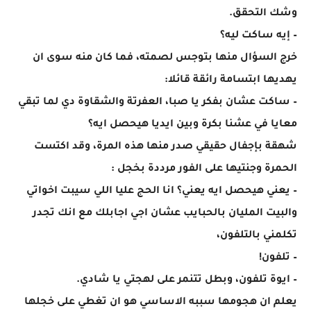
وشك التحقق.
– إيه ساكت ليه؟
خرج السؤال منها بتوجس لصمته، فما كان منه سوى ان
يهديها ابتسامة رائقة قائلا:
– ساكت عشان بفكر يا صبا، العفرتة والشقاوة دي لما تبقي
معايا في عشنا بكرة وبين ايديا هيحصل ايه؟
شهقة بإجفال حقيقي صدر منها هذه المرة، وقد اكتست
الحمرة وجنتيها على الفور مرددة بخجل :
– يعني هيحصل ايه يعني؟ انا الحج عليا اللي سيبت اخواتي
والبيت المليان بالحبايب عشان اجي اجابلك مع انك تجدر
تكلمني بالتلفون،
– تلفون!
– ايوة تلفون، وبطل تتنمر على لهجتي يا شادي.
يعلم ان هجومها سببه الاساسي هو ان تغطي على خجلها