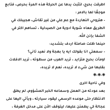
اطرقت بحرج، لتثبت يدها عن الحركة هذه المرة بحرص، فتابع
موجهًا لها بالامر :
– هتروحي النهاردة مع عم علي من غير تقاش، هجيبلك في
الطريق معاه شوية ادوية من الصيدلية ، تساهم اكتر في
الشفا بإذن الله.
حينما ظلت صامتة اردف بتشديد:
– سمعتي انا بقولك ايه يا بهجة ولا نعيد تاني؟
اومأت بحرج متزايد ، تريد الهرب من سطوته ، تريد الافلات
بقلبها من شيء لا تريده، نعم لا تريده،
❈-❈-❈
وفي ناحية اخرى
بعد عودته من العمل وسماعه الخبر المشؤوم، لم يطق
الانتظار حتى موعده الرسمي ليقود سيارته ، ويأتي اليها على
عجالة كي يطمئن عليها، ليتوقف الاَن على مدخل الغرفة ،