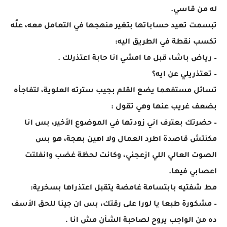
له من قاسي.
تبسمت تعيد حساباتها بتغير منهجها في التعامل معه، علُه
تكسب نقطة في الطريق اليه:
– رياض باشا، قبل ما امشي انا حابة اعتذرلك .
– تعتذريلي عن ايه؟
تسائل مستفهما يضع القلم بجيب سترته العلوية، لتفاجأه
بضعف غريب عنها وهي تقول :
– حضرتك بعترف اني زودتها في الموضوع الاَخير، بس انا
مكنتش قاصدة اطرد العمال ولا اهين بهجة، هو بس
الصوت العالي اللي ازعجني، وكانت لحظة غضب وانفلتت
اعصابي فيها.
مط شفتيه بابتسامة غامضة يتقبل اعتذراها بسخرية:
– مشكورة طبعا يا لورا على رقتك، بس ان جينا للحق الأسف
ده من الواجب يروح لصاحبة الشأن مش انا .