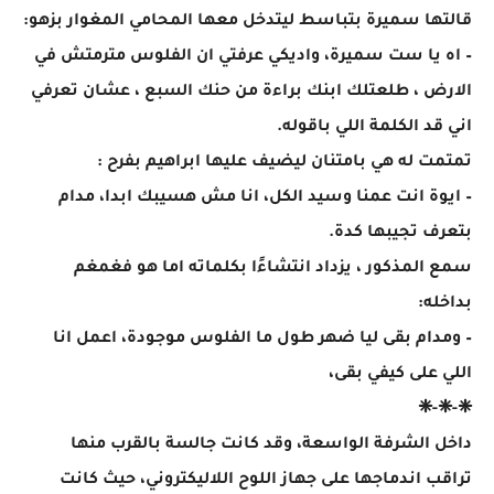
قالتها سميرة بتباسط ليتدخل معها المحامي المغوار بزهو:
– اه يا ست سميرة، واديكي عرفتي ان الفلوس مترمتش في
الارض ، طلعتلك ابنك براءة من حنك السبع ، عشان تعرفي
اني قد الكلمة اللي باقوله.
تمتمت له هي بامتنان ليضيف عليها ابراهيم بفرح :
– ايوة انت عمنا وسيد الكل، انا مش هسيبك ابدا، مدام
بتعرف تجيبها كدة.
سمع المذكور ، يزداد انتشاءًا بكلماته اما هو فغمغم
بداخله:
– ومدام بقى ليا ضهر طول ما الفلوس موجودة، اعمل انا
اللي على كيفي بقى،
❈-❈-❈
داخل الشرفة الواسعة، وقد كانت جالسة بالقرب منها
تراقب اندماجها على جهاز اللوح اللاليكتروني، حيث كانت