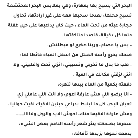
البحر التي يسبح بها بمهارة، وهي بملابس البحر المحتشمة
تسبح محلها، بعدما سحبها معه على غير ارادتها، تحاول
مجارة عبثه من تحت الماء ، حيث كان يداعبها على حين غفلة
منها كل دقيقة، قاصدا مناكفتها .
– بس يا عصام، وربنا هخرج لو مبطلتش.
ضحك يخرج رأسه المبتل من اسفل المياه غائظا لها:
– طب ما بدل ما تخرجي وتسبيني، انزلي تحت واغلبيني، ولا
انتي لزقتي مكانك في المية .
دفعته بكمية من الماء بيدها تنهره:
– انا برضو اللي مش عارفة اعوم، ولا انت اللي عاملي زي
تعبان البحر، كل ما ابلبط بدراعي حبتين الاقيك لفيت حواليا ،
ومش عارفة الاقيها منك، احوش الايد والرجل ولااااا……..
سحرها بضحكته ينثر شعر رأسه الناعم بعض الشيء،
يدفعه نحوها يزيدها تأفافا،: