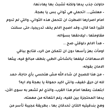
حاولت جذب يدها ولكنه تشبث بها يهادنها:
– معلش…. اتحملي هي ثواني بس يا بهجة.
امام اصرارها اضطرت ان تتحمل هذه الثواني، والتي لم تدوم
كثيرا كما قال، وقد اصبح الالم يخف تدريجيا، حتى سكنت
مقاومتها ، ليلاحقها بسؤاله:
– هدأ الالم دلوقتي صح ..
اومأت بهز رأسها دون ان تتمكن من الرد، فتابع بباقي
الاسعافات ليلفها بالشاش الطبي بلطف مبالغ فيه، يبثها
الامان بقوله:
– من هنا للصبح ان شاء الله مش هتحسي بأي حاجة، حمد
لله ان حرق خفيف، وانتي اكيد حمولة يا بهجة ولا ايه؟
ابتعلت رمقها امام هذا القرب، والذي لم تشعر به سوى الاَن،
يدها المحتجزة بين كفيه، رغم انتهائه من مهمته،
وهج بندقيتيه اللتان تحدقان بها ، بطريقة عجيبة تأسر من