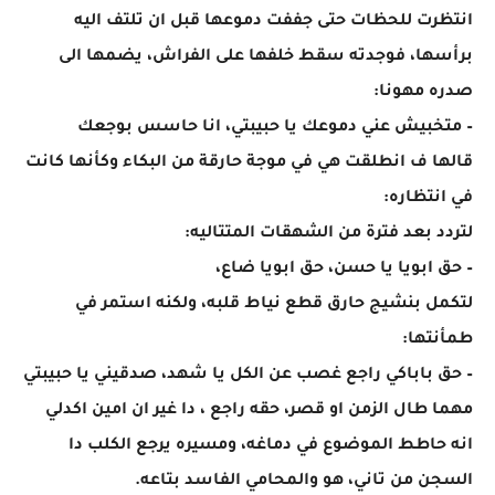
انتظرت للحظات حتى جففت دموعها قبل ان تلتف اليه
برأسها، فوجدته سقط خلفها على الفراش، يضمها الى
صدره مهونا:
– متخبيش عني دموعك يا حبيبتي، انا حاسس بوجعك
قالها ف انطلقت هي في موجة حارقة من البكاء وكأنها كانت
في انتظاره:
لتردد بعد فترة من الشهقات المتتاليه:
– حق ابويا يا حسن، حق ابويا ضاع،
لتكمل بنشيج حارق قطع نياط قلبه، ولكنه استمر في
طمأنتها:
– حق باباكي راجع غصب عن الكل يا شهد، صدقيني يا حبيبتي
مهما طال الزمن او قصر، حقه راجع ، دا غير ان امين اكدلي
انه حاطط الموضوع في دماغه، ومسيره يرجع الكلب دا
السجن من تاني، هو والمحامي الفاسد بتاعه.