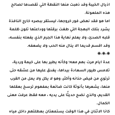
اذيال الخيبة وقد ذهبت منها النقطة التي تقصدها لصالح
هذه الملعونة.
اما هو فقد نهض فور خروجها، ليستقر ببصره خارج النافذة
يشرد بتلك البهجة التي طغت برقتها ووداعتها تلون ظلمة
قلبه الصدئ، ولا يعلم نهاية هذا الجرم الذي يفعله بنفسه،
وقد اقسم قديما الا ينال منه الحب ولا يضعفه.
❈-❈-❈
عدة ايام مرت بهم معه؛ وكأنه يطير بها على خيمة وردية،
تلامس طيور السعادة بيداها، يغدق عليها من عشقه حتى
ترتوي من فيض حنانه وأكثر، وهو لا يكل ولا يمل من القرب
منها، يشعرها بأنوثة كانت ضائعة بمفهوم ترسخ بعقلها
القديم، والذي نضج حديثًا على يديه ، معه فقط عرفت معنى
الكمال.
كانا الاثنان في هذا الوقت يستمعتان بعطلتهم داخل مياه