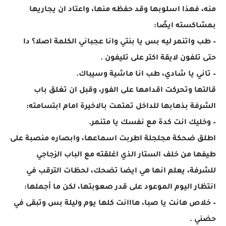
منه، فهذا اسلوبها وقد حفظه منها، واعتاد ان يجاريها
بمشاكسته ايصًا:
– طب واتنمر ليه بس يا بنتي وانا عجباني الكلمة اصلا؟ دا
حتى تلفون لايقة اكتر على تليفون .
– تاني يا شادي، طب انا ماشية وسيباك.
قالتها وتحركت اقدامها على الفور، وقبل ان تغلق باب
الشرفة بذهابها للداخل تمتمت بالاخيرة امام ابتسامته:
– وخليك انت كدة مع نفسك يا متنمر.
اطلق ضحكة مجلجلة اطربت اسماعها، وابصاره منصبة على
طيفها من خلف الستار الذي اغلقته مع الباب الزجاجي
للشرفة، يعلم انها هي ايضا تضحك، لحظات الترقب في
انتظار اليوم الموعود على قدر صعوبتها، لكن ما أجملها:
– خلاص هانت يا صبا، هااانت كلها يوم وليلة بس وتبقى في
حضني .