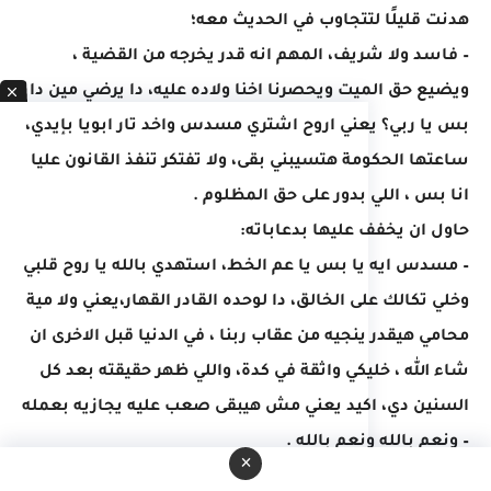
هدنت قليلًا لتتجاوب في الحديث معه؛
– فاسد ولا شريف، المهم انه قدر يخرجه من القضية ،
ويضيع حق الميت ويحصرنا اخنا ولاده عليه، دا يرضي مين دا
بس يا ربي؟ يعني اروح اشتري مسدس واخد تار ابويا بإيدي،
ساعتها الحكومة هتسيبني بقى، ولا تفتكر تنفذ القانون عليا
انا بس ، اللي بدور على حق المظلوم .
حاول ان يخفف عليها بدعاباته:
– مسدس ايه يا بس يا عم الخط، استهدي بالله يا روح قلبي
وخلي تكالك على الخالق، دا لوحده القادر القهار،يعني ولا مية
محامي هيقدر ينجيه من عقاب ربنا ، في الدنيا قبل الاخرى ان
شاء الله ، خليكي واثقة في كدة، واللي ظهر حقيقته بعد كل
السنين دي، اكيد يعني مش هيبقى صعب عليه يجازيه بعمله
– ونعم بالله ونعم بالله .
×
صارت تردد بها وهي تندس بحضن زوجها، تنشد الراحة،