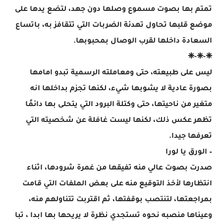
تمتم بها بصوت مسموع وصلها دون جهد، لتضع يدها على
موضع قلبها تحاول تهدئة الضربات التي تتقافز به، باتساع
السعادة داخلها لقرب الوصال بمحبوبها.
❈-❈-❈
ليس على طبيعته، حتى ومعاملته الرسمية تبدو امامها
بصورة عادية لا يشوبها شيء، لكنها تجزم بداخلها انه
متغير من ناحيتها، حتى وكتلة البرود التي يتحلى بها دائمًا
تظهر عكس ذلك، لكنها ليست غافلة عن شخصيته التي
تعرفها جيدا.
– الورق يا لورا
صدرت بصوت عالي منه تفيقها من غمرة شرودها، اثناء
انتظارها لأخذ التوقيع منه على بعض الملفات التي قامت
بمراجعتها، لتنتصب بوقفتها، ثم اقتربت تتناولهم منه،
وعيناها منصبه نحوه تستجدي نظرة لا يريحها بها ابدا ، تبا