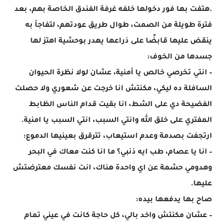
.هتفت بها فور دخولها خلفه غرفة الفندق الخاصة بهم، بعد
فترة طويلة من الصمت، طوال طريق عودتهم، لتفاجأ به
ينقض عليها قابضًا على ذراعها يهدر بوحشية اهتز لها
جسدها من الخوف:
– انتي تخرصي خالص يا أمنية، عشان لولا نظرة الحيوان
السافلة ده ليكي، مكنتش انا خرجت عن شعوري ولا حصلت
الفضيحة دي على الشط، انا بقيت قدام الناس الظابط
المفتري على خلق الله وانتي السبب، انتي السبب يا امنية.
ارتجفت بصدمة وعدم استيعاب، تترقرق بعينيها الدموع:
– انا يا عصام، طب ايه ذنبي؟ ما انا كنت معاك في البحر
وهدومي حشمة عن اي واحدة هناك، انت نفسك معترضتش
عليها.
صاح بها يدفعها بيده:
– عشان مكنتش واخد بالي، كل حاجة كانت في عيني تمام