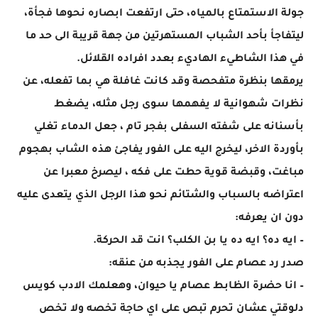
جولة الاستمتاع بالمياه، حتى ارتفعت ابصاره نحوها فجأة،
ليتفاجأ بأحد الشباب المستهرتين من جهة قريبة الى حد ما
في هذا الشاطيء الهاديء بعدد افراده القلائل.
يرمقها بنظرة متفحصة وقد كانت غافلة هي بما تفعله، عن
نظرات شهوانية لا يفهمها سوى رجل مثله، يضغط
بأسنانه على شفته السفلى بفجر تام ، جعل الدماء تغلي
بأوردة الاخر، ليخرج اليه على الفور يفاجئ هذه الشاب بهجوم
مباغت، وقبضة قوية حطت على فكه ، ليصرخ معبرا عن
اعتراضه بالسباب والشتائم نحو هذا الرجل الذي يتعدى عليه
دون ان يعرفه:
– ايه ده؟ ايه ده يا بن الكلب؟ انت قد الحركة.
صدر رد عصام على الفور يجذبه من عنقه:
– انا حضرة الظابط عصام يا حيوان، وهعلمك الادب كويس
دلوقتي عشان تحرم تبص على اي حاجة تخصه ولا تخص