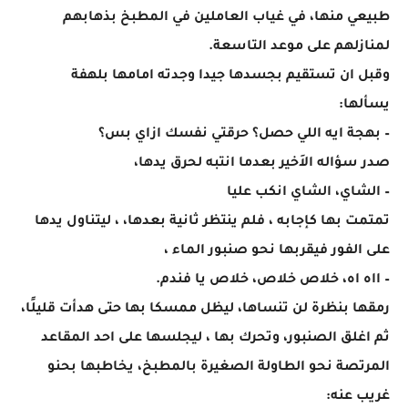
طبيعي منها، في غياب العاملين في المطبخ بذهابهم
لمنازلهم على موعد التاسعة.
وقبل ان تستقيم بجسدها جيدا وجدته امامها بلهفة
يسألها:
– بهجة ايه اللي حصل؟ حرقتي نفسك ازاي بس؟
صدر سؤاله الاَخير بعدما انتبه لحرق يدها،
– الشاي، الشاي انكب عليا
تمتمت بها كإجابه ، فلم ينتظر ثانية بعدها، ، ليتناول يدها
على الفور فيقربها نحو صنبور الماء ،
– ااه اه، خلاص خلاص، خلاص يا فندم.
رمقها بنظرة لن تنساها، ليظل ممسكا بها حتى هدأت قليلًا،
ثم اغلق الصنبور، وتحرك بها ، ليجلسها على احد المقاعد
المرتصة نحو الطاولة الصغيرة بالمطبخ، يخاطبها بحنو
غريب عنه: