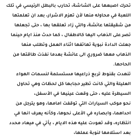
تحرك اصبعها على الشاشة، تحارب بالبطل الرئيسي في تلك
اللعبة في محاوله منها لأن تهزم الاشرار، بعد ان تعلمتها
من شقيقتها عائشة، والتي زاد تعلقها بها ، حتى تجعلها
تصر على الذهاب اليها كالاطفال ، كما حدث منذ ايام حينما
جعلت الدادة نبوية تهاتفها اثناء العمل وتطلب منها
الذهاب معها ضروري الى عائشة بعدما نفذت طاقتها من
الحاحها.
تنهدت بقنوط تربع ذراعيها مستسلمة لنسمات الهواء
العليلة والتي كانت تطير حجابها كل لحظات وهي تحاول
السيطرة عليه ، حتى وقعت عينيها في الأسفل،
نحو موكب السيارات التي توقفت امامها، وهو يترجل من
احداهما، وابصاره في الأعلى نحوها، وكأنه يعرف انها في
انتظاره، وقد تعودت عليه هذه الايام ، يأتي في ميعاد محدد
بعد استلامها لنوبة عملها،