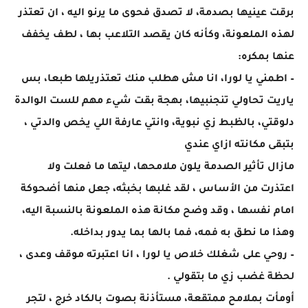
برقت عينيها بصدمة، لا تصدق فحوى ما يرنو اليه ، ان تعتذر
لهذه الملعونة، وكأنه كان يقصد التلاعب بها ، لطف يخفف
عنها بمكره:
– اطمني يا لورا، انا مش هطلب منك تعتذريلها طبعا، بس
ياريت تحاولي تنجنبيها، بهجة بقت شيء مهم للست الوالدة
دلوقتي، بالظبط زي نبوية، وانتي عارفة اللي يخص والدتي ،
بتبقى مكانته ازاي عندي
مازال تأثير الصدمة يلون ملامحها، ليتها ما فعلت ولا
اعتذرت من الأساس ، لقد غلبها بخبثه، جعل منها أضحوكة
امام نفسها ، وقد وضح مكانة هذه الملعونة بالنسبة اليه،
وهذا ما نطق به فمه، فما بالها بما يدور بداخله.
– روحي على شغلك خلاص يا لورا ، انا اعتبرته موقف وعدى ،
لحظة غضب زي ما بتقولي .
أومأت بملامح ممتقعة، مستأذنة بصوت بالكاد خرج ، لتجر