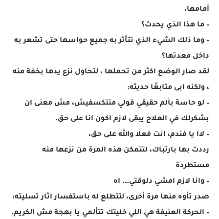
أمامها،
– ما هذا الذي يحدث؟
– وما ذلك الشيء الذي تتأثر به جميع حواسها حتى تشعر به
داخل معدتها؟
لقد صار الوضع اكثر من تحملها ، لتحاول نزع يدها بخفة منه
، ولكنه ابى متابعًا حديثه:
– لو حاسة بألم حقيقي قولي متتكسفيش، مش معنى ان
بشكرلك في العلاج يبقى لازم اكون انا على حق.
– لاا يا فندم، انت فعلا والله على حق،
رددت بها بارتباك، لتتمكن هذه المرة من نزعها منه
مستطردة
– وانا لازم امشي دلوقتي…. اه
صدر تأوه منها مرة أخرى، لتتطلع له باستفسار اثار تسليته:
– الحركة العنيفة هي اللي خليتك تتألمي يا بهجة مش الكريم.