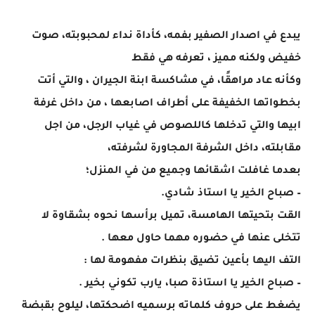
يبدع في اصدار الصفير بفمه، كأداة نداء لمحبوبته، صوت
خفيض ولكنه مميز ، تعرفه هي فقط
وكأنه عاد مراهقًا، في مشاكسة ابنة الجيران ، والتي أتت
بخطواتها الخفيفة على أطراف اصابعها ، من داخل غرفة
ابيها والتي تدخلها كاللصوص في غياب الرجل، من اجل
مقابلته، داخل الشرفة المجاورة لشرفته،
بعدما غافلت اشقائها وجميع من في المنزل؛
– صباح الخير يا استاذ شادي.
القت بتحيتها الهامسة، تميل برأسها نحوه بشقاوة لا
تتخلى عنها في حضوره مهما حاول معها .
التف اليها بأعين تضيق بنظرات مفهومة لها :
– صباح الخير يا استاذة صبا، يارب تكوني بخير .
يضغط على حروف كلماته برسميه اضحكتها، ليلوح بقبضة