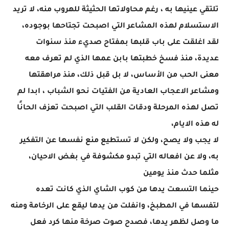
تلتقي عينيها به ، رغم محاولاتها الحثيثة للهروب منه، لا تريد
الاستسلام لهذه المشاعر التي اصبحت تجتاحها بوجوده،
لقد اغلقت على باب قلبها بمفتاح صديء منذ سنوات
عديدة، منذ فسخ خطبتها بابن عمها الذي لم تعرف معه
معنى الحب من الأساس، لا بل قبل ذلك، منذ مراهقتها
ومشاعر الاعجاب العادية من الفتيات نحو الشباب ، ابدا لم
تصل لهذه المرحلة ودقات القلب التي اصبحت تعزف الحانًا
له هذه الايام،
لا يجب ولا يصح، ولكن لا تستطيع منع نفسها عن التفكير
به، ولا عن افعاله التي تبدو مكشوفة في بغض الاحيان،
مثلما حدث منذ يومين
حينما التسعت يدها من كوب الشاي الذي كانت تعده
لتفسها في المطبخ، وانفلت من يدها ليقع على الرخامة ومنه
ما وصل لظهر يدها، فصدح صوت صرخة منها كرد فعل