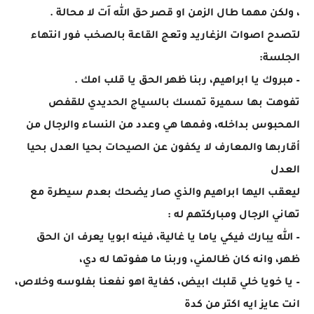
، ولكن مهما طال الزمن او قصر حق الله اَت لا محالة .
لتصدح اصوات الزغاريد وتعج القاعة بالصخب فور انتهاء
الجلسة:
– مبروك يا ابراهيم، ربنا ظهر الحق يا قلب امك .
تفوهت بها سميرة تمسك بالسياج الحديدي للقفص
المحبوس بداخله، وفمها هي وعدد من النساء والرجال من
أقاربها والمعارف لا يكفون عن الصيحات بحيا العدل بحيا
العدل
ليعقب اليها ابراهيم والذي صار يضحك بعدم سيطرة مع
تهاني الرجال ومباركتهم له :
– الله يبارك فيكي ياما يا غالية، فينه ابويا يعرف ان الحق
ظهر، وانه كان ظالمني، وربنا ما هفوتها له دي،
– يا خويا خلي قلبك ابيض، كفاية اهو نفعنا بفلوسه وخلاص،
انت عايز ايه اكتر من كدة