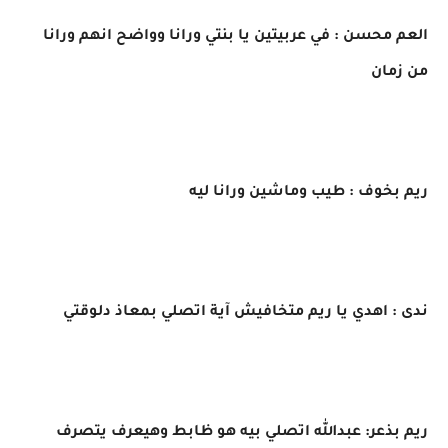
العم محسن : في عربيتين يا بنتي ورانا وواضح انهم ورانا
من زمان
ريم بخوف : طيب وماشين ورانا ليه
ندى : اهدي يا ريم متخافيش آية اتصلي بمعاذ دلوقتي
ريم بذعر: عبدالله اتصلي بيه هو ظابط وهيعرف يتصرف