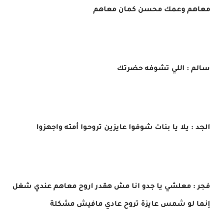
معاهم وعمك محسن كمان معاهم
سالم : اللي تشوفه حضرتك
الجد : يلا يا بنات شوفوا عايزين تروحوا أمته واجهزوا
فجر : معلشي يا جدو انا مش هقدر اروح معاهم عندي شغل
إنما لو شمس عايزة تروح عادي مافيش مشكلة