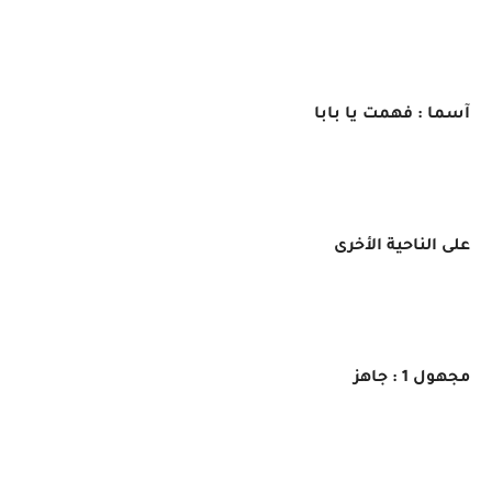
آسما : فهمت يا بابا
على الناحية الأخرى
مجهول 1 : جاهز