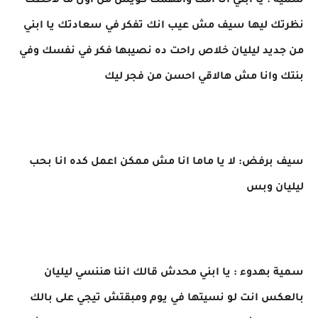
سمية : يا ابني انا امك وافهمك كويس من اول ما لاحظت
نظرتك ليها سيف مش عيب انك تفكر في سعادتك يا ابني
من جديد ليليان خلاص راحت ده نصيبها فكر في نفسك وفي
بنتك وانا مش هالاقي احسن من فجر ليك
سيف برفض: لا يا ماما انا مش ممكن اعمل كده انا بحب
ليليان وبس
سمية بهدوء : يا ابني محدش قالك اننا هننسي ليليان
بالعكس انت لو نسيتها في يوم ومبقتش تيجي على بالك