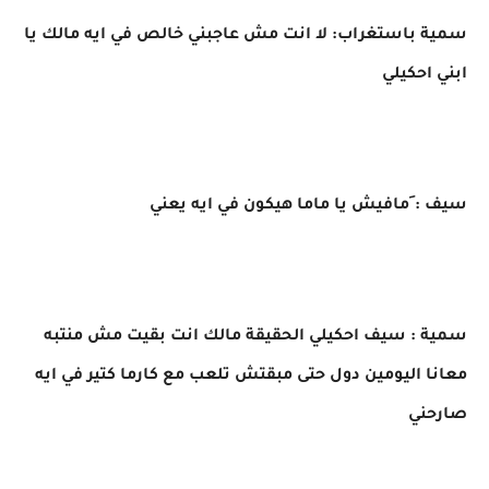
سمية باستغراب: لا انت مش عاجبني خالص في ايه مالك يا
ابني احكيلي
سيف : َمافيش يا ماما هيكون في ايه يعني
سمية : سيف احكيلي الحقيقة مالك انت بقيت مش منتبه
معانا اليومين دول حتى مبقتش تلعب مع كارما كتير في ايه
صارحني