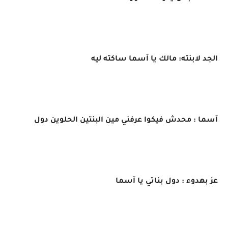
الجد لابنته: مالك يا آسما ساكته ليه
آسما : محدش فيكوا عرفني مين البنتين الحلوين دول
عز بهدوء : دول بناتي يا آسما