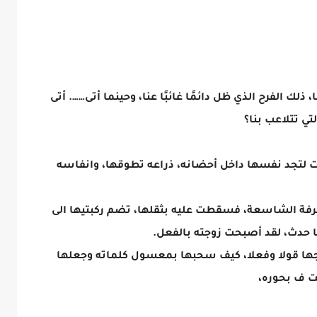
ذلك الفرح الذي ظل دائمًا غائبًا عنا، وحينما أتى……. أتى
تي تتلاعب بنا؟
لتجد نفسها داخل أحضانه، ذراعه تطوقها، وانفاسه
رفة الشاسعة، فسقطت عليه بثقلها، تضم ركبتيها الى
 حدث، لقد أصبحت زوجته بالفعل.
وجها قولا وفعلا، كيف سحبها بمعسول كلماته وجعلها
ت ف بحوره،