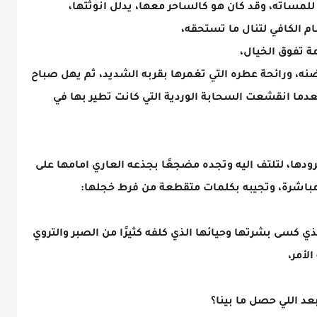
لمساته، وقد كان هو كالساحر معها، يدلل انوثتها،
ام الكافي لتنال ما تستحقه،
ة تفوق الخيال،
ضنه، ورائحة عطره التي تغمرها بقربه الشديد، ثم يهل صباح
دما انقشعت السحابة الوردية التي كانت تطير بها في
ها، لتلتف اليه وتجده مضجعًا بجذعه العاري امامها على
 مباشرة، وتجيبه بكلمات متقطعة من فرط خجلها:
ي كسى بشرتها وحيائها الذي كلفه كثيرًا من الصبر والتروي
لأمر،
 اللي حصل ما بينا؟