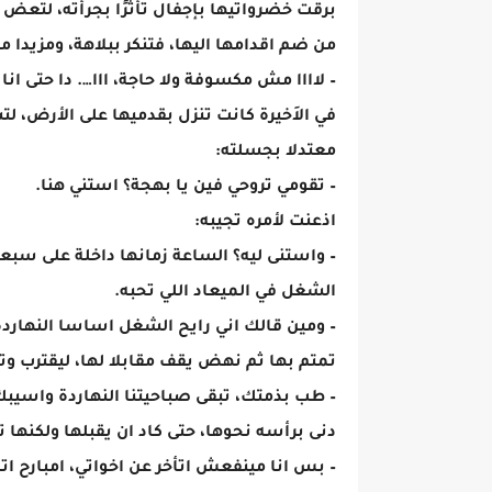
برقت خضرواتيها بإجفال تأثرًا بجرأته، لتع
من ضم اقدامها اليها، فتنكر ببلاهة، ومزيدا من
– لاااا مش مكسوفة ولا حاجة، ااا…. دا حتى ا
في الاَخيرة كانت تنزل بقدميها على الأرض،
معتدلا بجسلته:
– تقومي تروحي فين يا بهجة؟ استني هنا.
اذعنت لأمره تجيبه:
– واستنى ليه؟ الساعة زمانها داخلة على سبعة،
الشغل في الميعاد اللي تحبه.
– ومين قالك اني رايح الشغل اساسا النهاردة
تمتم بها ثم نهض يقف مقابلا لها، ليقترب وتم
– طب بذمتك، تبقى صباحيتنا النهاردة واسيب
دنى برأسه نحوها، حتى كاد ان يقبلها ولكنها ت
– بس انا مينفعش اتأخر عن اخواتي، امبارح ا