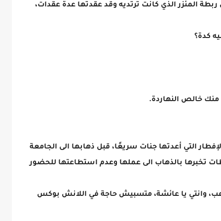
بطة المئزر الذي كانت ترتديه وقد عقدتها عدة عقدات،
يه كدة؟
 منك خالص النهاردة.
لإفطار التي أعدتها جنات سريعًا، قبل ذهابها الى الجامعة
ات تخبرها بالذهاب الى عملها وعدم استطاعتها للحضور
عب، وانتي يا عائشة، متسبيش حاجة في اللانش بوكس