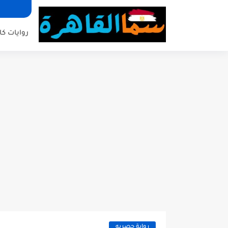
روايات كا
رواية حصريه