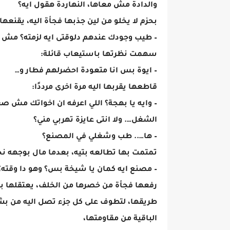
والدادة مش معاها، النهاردة هقول ايه؟
بحزم لا يخلو من لين جذبها فجأة اليه، يقنعها
– طيب وجودك عندهم دلوقتى ايه لزمته؟ مش د
سهمت نظرتها باستيعاب قائلة:
– ايوة بس انا متعودة احضرلهم فطار و…
قاطعها يقربها اليه مرة اخرى مرددًا:
– وايه يا بهجة؟ اللي اعرفه ان اخواتك مش 
الشغل…. ولا انتى عايزة تهربي مني؟
– ها….. طب وشغلي في المصنع؟
تمتمت بها تطالعه بتيه، بعدما مال بوجهه ن
– مصنع ايه كمان يا شيخة بس؟ وهو دا وقته؟ 
رفعها فجأة من خصرها من الخلف، يعتقلها بذ
طريقها، لتطوف على كل جزء تصل اليه من بشر
الباقية من مقاومتها،