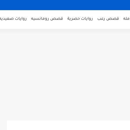
مله
قصص رعب
روايات حصرية
قصص رومانسيه
روايات صعيديه