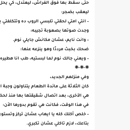
حتى سقط بها فوق الفراش، ليعتدل، كي يحل ر
ليعقب بضجر:
– انتي امتي لحقتي تلبسي الروب ده وتتكلفتي ب
وجدت صوتها بصعوبة تجيبه:
– وانت نايم، عشان مكانش جايلي نوم.
ضحك بخبث مرددًا وهو ينزعه عنها:
– ويعني جالك نوم لما لبستيه، طب انا هطيره
❈-❈-❈
وفي منزلهم الجديد،
كان الثلاثة على مائدة الطعام يتناولون وجبة ا
هي الأخرى، بعد اتصال شقيقتها بها منذ لحظ
في هذا الوقت، فكانت هي تقوم بدورها الاَن:
– خلص أكلك كله يا ايهاب عشان تركز وتستو
بتاعك، لازم تاكلي عشان تكبري.