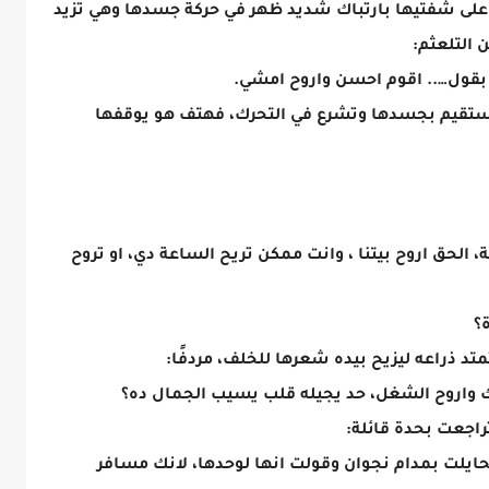
ض على شفتيها بارتباك شديد ظهر في حركة جسدها وهي تزيد
 التلعثم:
نا بقول….. اقوم احسن واروح امشي.
 لتستقيم بجسدها وتشرع في التحرك، فهتف هو يوقفها
 الحق اروح بيتنا ، وانت ممكن تريح الساعة دي، او تروح
؟
تد ذراعه ليزيح بيده شعرها للخلف، مردفًا:
ك واروح الشغل، حد يجيله قلب يسيب الجمال ده؟
راجعت بحدة قائلة:
تحايلت بمدام نجوان وقولت انها لوحدها، لانك مسافر