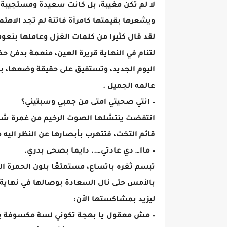
لا لم تكن مغيبة، بل كانت سعيدة ومستجيبة ل
ويشعرها بقيمتها كامرأة فاتنة لم تجد الاهتم
لقد قال كثيرا من كلمات الغزل وعاملها بنعوم
لتنام في النهاية قريرة العين، منعمة بدفئ ح
اليوم الجديد، وتستفيق على حقيقة وضعها، بع
عالمه الجميل .
– انتي صحيتي امتى من جمبي وسبتيني؟
انتفضت ينتشلها الصوت الرخيم من غمرة شرود
قائم التخت، فتتهرب بأبصارها عن النظر اليه
– ماا… دي عادتي….. دايما بصحى بدري.
تبسم ثغره باتساع، مستمتعًا بلون الحمرة الذ
بالأمس حتى نال السعادة بوصالها في نهاية ا
ليزيد بمشاكستها الاَن:
– مش معقول يا بهجة تكوني لسة مكسوفة بعد