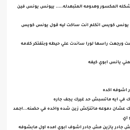
كله المكسور وهدومه المتبهدله..... ييونس يونس فين
ح يونس كويس اتكلم انت ساكت ليه قول يونس كويس
 ورجعت راسها لورا ساندت علي حيطه وبتفتكر كلامه
مني يانس ابوي كيفه
 اشوفه اكده
 في ايه ماتسبش حد غيرك يجف جاره
ك عشان دموعه ماتنزلش زين شده واخده في حضنه...اجمد
 اي
 جادر يازين مش جادر اشوف ابوي امده اول مابشوفه