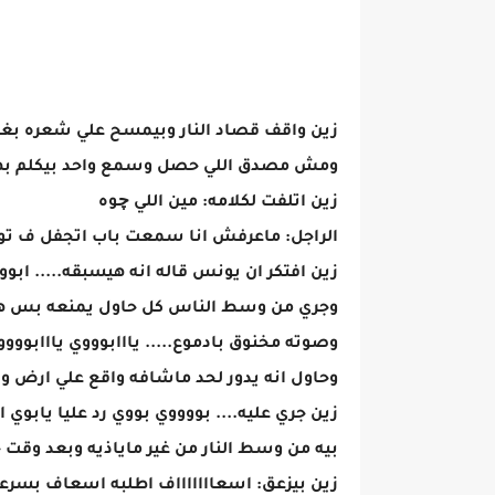
زين واقف قصاد النار وبيمسح علي شعره ب
ومش مصدق اللي حصل وسمع واحد بيكلم بهمس.
زين اتلفت لكلامه: مين اللي چوه
الراجل: ماعرفش انا سمعت باب اتجفل ف تو
زين افتكر ان يونس قاله انه هيسبقه..... ابو
وجري من وسط الناس كل حاول يمنعه بس هو 
وصوته مخنوق بادموع..... يااابوووي يااابووو
وحاول انه يدور لحد ماشافه واقع علي ارض و
زين جري عليه.... بووووي بووي رد عليا يابوي
بيه من وسط النار من غير ماياذيه وبعد وقت خر
زين بيزعق: اسعاااااااف اطلبه اسعاف بسرع