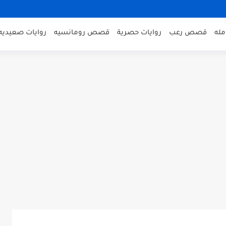
مله
قصص رعب
روايات حصرية
قصص رومانسيه
روايات صعيديه