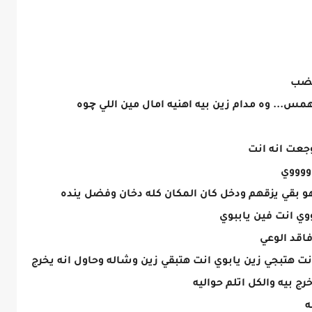
غضب
.. وه مدام زين بيه اهنيه امال مين اللي چوه
جعت انه انت
وووووي
بقي يزقهم ودخل كان المكان كله دخان وفضل ينده
ووي انت فين ياببوي
فاقد الوعي
 انت هتبجي زين يابوي انت هتبقي زين وشاله وحاول انه يخرج
ج بيه والكل اتلم حواليه
ه