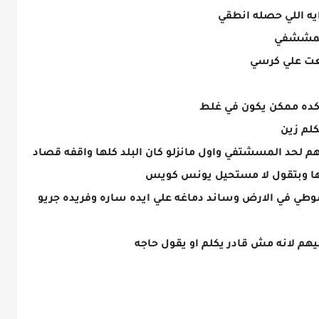
ه اللي حصله انطقي
المششفي
عت علي كرسي
كده ممكن يكون في غلط
كلم زين
م لحد المسشتفي واول مانزلو كان البلد كلها واقفه قصاد
ا وبتقول لا مستحيل يونس كويس
طي في الارض وساند دماغه علي ايده ساره وفريده جريو
م لانه مش قادر يكلم او يقول حاجه