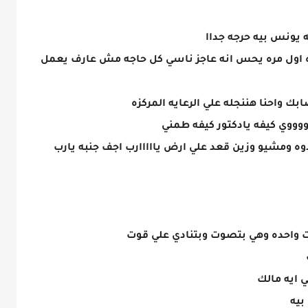
ه يونس بيه حرجه جداا
 اول مره يحس انه عاجز ناسي كل حاجه مش عارف يعمل
ك واحنا هننجله علي الرعايه المركزه
ووووي كيفه يادكتور كيفه طمني
خدوه ومشيو وزين قعد علي ارض يااااارب اجف جنبه يارب
 واحده وهي بتصوت وبتنادي علي قوت
 ايه مالك
بيه