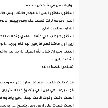
توازنه بس في شخص سنده
الدكتور: داكتور انس انا مجدر حالتك. بس حال
انس دموعه نزلت غصب عنه وهووبيبص لابوه
ايه او يساعده اذاي
الدكتور طبطب علي كتفه....اهدي وتمالك اعصاب
زين اول ماشافهم خارجين بيه قام جري....ابو
الدكتور:خير ان شاء الله ادعيلو يازين بيه وا
اشفيه ياررب
تستمر القصة أدناه
قوت كانت قاعده ومعاها ساره وفريده ودخلت
قوت برعب:هي مين اللي بتصرخ كدا استر يارب
الست دخلت وقوت قامت ليها....خير ياحاجه في
الست قعدت علي ارض وهي بتصرخ.....يونس 