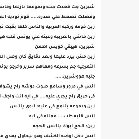
شيرين جت قعدت جنبه ودموعها نازلها وقا
وفضلت تضغط علي صدره..... قوم نوديه ا
زين قومه وركبه العربيه والناس كلها بقيت تجر
زين ماشي بالعربيه وعينه علي يونس قلبه ه
شيرين: هيبقي كويس اطمن
زين مش بيرد عليها وبعد دقايق كان وصل ال
التمرجيه جم بسرعه ومعاهم سرير وخرجو يون
جنبه هووشرين.....
انس في مرور وسامع صوت دوشه راح يشوف ف
في حريق راح يجري عليه.... في ايه انت واجف 
زين ودموعه بتلمع في عنيه: ابوي ياانس
انس قلبه طب.... مماله في ايه
زين: الحج ابوك ياانس الحجه
انس دخل اوضه الكشف وهو بيحاول يهدي من