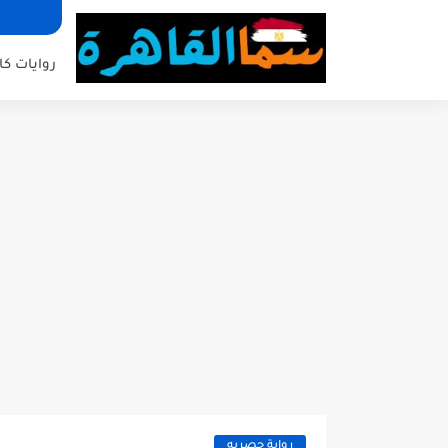
روايات كا
رواية حصريه