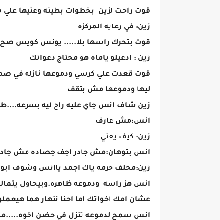
قوت راحت لزين بخطوات بطيئه وعنيها علي ش
زين: في رعايه المركزه
قوت بتحرك راسها بلا..... يونس كويس ص
زين : ادعيلو ياماه هو محتاج دعواتك
قوت قعدت علي كرسي ودموعها نازله في صمت
ليها ودموعها مش بتقف
زين شاف انس جاي عليه راح ليه بسرعه....ط
انس:مش عارف
زين: كيف يعني
انس بتوهان:مش جادر اجف جصاده مش جادر
زين:مخلف حرمه ياك اجمد ياانس وشوف ابوك
انس هز راسه ودموعه ظاهره.وبيحاول يتمال
عشان امك اخواتك اما احنا ننهار هما هيعملو
انس سمح لدموعه تنزل في حضن اخوه.....مش