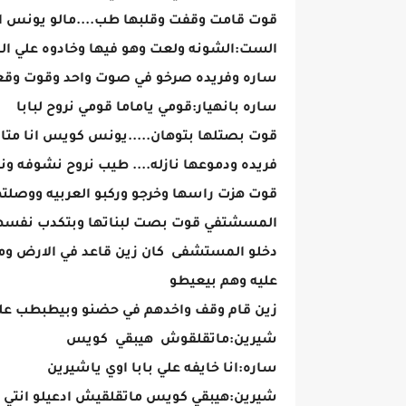
قوت قامت وقفت وقلبها طب....مالو يونس اي
الست:الشونه ولعت وهو فيها وخادوه علي 
ساره وفريده صرخو في صوت واحد وقوت وق
ساره بانهيار:قومي ياماما قومي نروح لبابا
قوت بصتلها بتوهان.....يونس كويس انا متا
فريده ودموعها نازله.... طيب نروح نشوفه ون
قوت هزت راسها وخرجو وركبو العربيه ووصلته
المسشتفي قوت بصت لبناتها وبتكدب نفسه
دخلو المستشفى كان زين قاعد في الارض ومو
عليه وهم بيعيطو
زين قام وقف واخدهم في حضنو وبيطبطب عليه
شيرين:ماتقلقوش هيبقي كويس
ساره:انا خايفه علي بابا اوي ياشيرين
شيرين:هيبقي كويس ماتقلقيش ادعيلو انتي