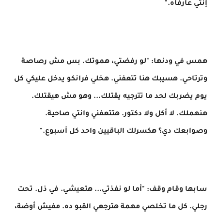
إنتي عارفاه."
همس في ودنها: "لو رفضتي، هموتك. بس مش رصاصة
وترتاحي. هسيبك هنا تتعفني. هخلي فرانكو يدخل عليكي كل
يوم يضربك لحد ما تترجيه يقتلك... وهو مش هيقتلك.
هنهملك. لا أكل ولا دكتور. هتتعفني وانتي صاحية.
وصوابعك دي؟ هكسرلك الباقيين واحد كل أسبوع."
سابها وقام وقف: "أما لو نفذتي... هتعيشي. في ذل. تحت
رجلي. كل ما تخلصي مهمة هترجعي القبو ده. مفيش أوضة،