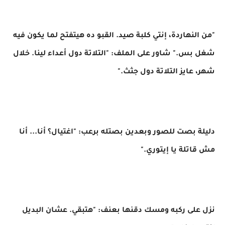
"من النهاردة، إنتي كلبة صيد. القبو ده هيتفتح لما يكون فيه
شغل بس." شاور على الملف: "التلاتة دول أعداء لينا. خلال
شهر، عايز التلاتة دول جثث."
دليلة بصت للصور وبعدين بصتله برعب: "اغتيال؟ أنا... أنا
مش قاتلة يا إيتوري."
نزل على ركبه ومسك دقنها بعنف: "هتبقي. عشان البديل