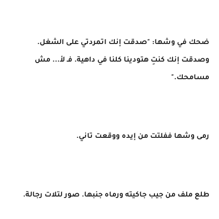
ضحك في وشها: "صدقت إنك اتمردتي على الشغل.
وصدقت إنك كنتِ هتودينا كلنا في داهية. فـ لأ... مش
مسامحك."
رمى وشها ففلتت من إيده ووقعت تاني.
طلع ملف من جيب جاكيته ورماه جنبها. صور لتلات رجالة.