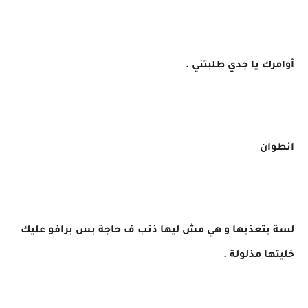
أوامرك يا جدي طلبتني .
انطوان
لسة بتعذبها و هي مش ليها ذنب ف حاجة بس برافو عليك
خليتها مذلولة .