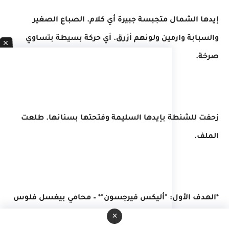
إيدها الشمال متجبسة جبيرة أي كلام. الصباع الصغير
والسبابة وارمين ولونهم أزرق. أي حركة بسيطة بتساوي
صرخة.
زحفت للشنطة بإيدها السليمة وفتحتها بسنانها. طلعت
الملف.
*الهدف الأول: "أليكس فيرجسون"* – محامي بيغسل فلوس
×
لعيلة منافسة، وعنده ملفات ممكن توقع عيلة اندريسا.