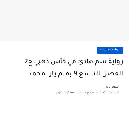
رواية حصريه
رواية سم هادئ في كأس ذهبي ج2
الفصل التاسع 9 بقلم يارا محمد
مصر ناين
اخر تحديث :
منذ بضع شهور
7 دقائق للقراءة