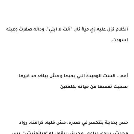
الكلام نزل عليه زي مية نار. "أنت لا ابني". ودانه صفرت وعينه
اسودت.
أمه... الست الوحيدة اللي بحبها و مش بياخد حد غيرها
سحبت نفسها من حياته بكلمتين
حس بحاجة بتتكسر في صدره. مش قلبه، كرامته. رواد