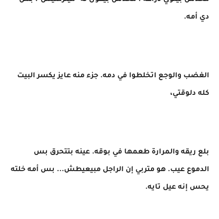
محدش بيلوي دراعه . محدش بيقول له "ميلزمنيش". بس
دي أمه.
الغضب والوجع اتخلطوا في دمه. جزء منه عايز يكسر البيت
كله دلوقتي،
بلع ريقه والمرارة طعمها في بوقه. عينه بتتحرق بس
الدموع عيب. هو متربي إن الراجل مبيعيطش... بس أمه خلته
يحس إنه عيل تايه.