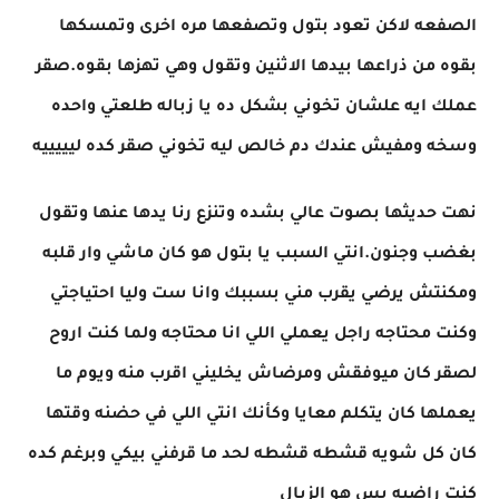
الصفعه لاكن تعود بتول وتصفعها مره اخرى وتمسكها
بقوه من ذراعها بيدها الاثنين وتقول وهي تهزها بقوه.صقر
عملك ايه علشان تخوني بشكل ده يا زباله طلعتي واحده
وسخه ومفيش عندك دم خالص ليه تخوني صقر كده ليييييه
نهت حديثها بصوت عالي بشده وتنزع رنا يدها عنها وتقول
بغضب وجنون.انتي السبب يا بتول هو كان ماشي وار قلبه
ومكنتش يرضي يقرب مني بسببك وانا ست وليا احتياجتي
وكنت محتاجه راجل يعملي اللي انا محتاجه ولما كنت اروح
لصقر كان ميوفقش ومرضاش يخليني اقرب منه ويوم ما
يعملها كان يتكلم معايا وكأنك انتي اللي في حضنه وقتها
كان كل شويه قشطه قشطه لحد ما قرفني بيكي وبرغم كده
كنت راضيه بس هو الزبال