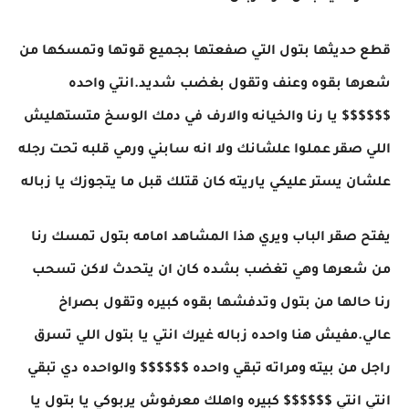
قطع حديثها بتول التي صفعتها بجميع قوتها وتمسكها من
شعرها بقوه وعنف وتقول بغضب شديد.انتي واحده
$$$$$$ يا رنا والخيانه والارف في دمك الوسخ متستهليش
اللي صقر عملوا علشانك ولا انه سابني ورمي قلبه تحت رجله
علشان يستر عليكي ياريته كان قتلك قبل ما يتجوزك يا زباله
يفتح صقر الباب ويري هذا المشاهد امامه بتول تمسك رنا
من شعرها وهي تغضب بشده كان ان يتحدث لاكن تسحب
رنا حالها من بتول وتدفشها بقوه كبيره وتقول بصراخ
عالي.مفيش هنا واحده زباله غيرك انتي يا بتول اللي تسرق
راجل من بيته ومراته تبقي واحده $$$$$$ والواحده دي تبقي
انتي انتي $$$$$$ كبيره واهلك معرفوش يربوكي يا بتول يا