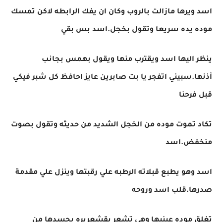
اسد ويرها مازالت بالروب وكان ان يفك الرابطه لاكن تمسك
موده يده سريعا وتقول بخجل.اسد بس بقي
ينظر اليها اسد ويقترب منها ويقول بهمس بجانب
أذنها.سبيني اتفجر يا بت صابرين عايز احافظ كل شبر فيكي
قبل فرحنا
تكاد تموت موده من الخجل الشديد من حديثه وتقول بصوت
منخفض.اسد
اسد وهو يطبع قبلاته الرطبه علي رقبتها وينزل علي مقدمة
صدرها.قلب اسد وروحه
تغلق موده عينيها وهي تشعر بقشعريره بجسدها من