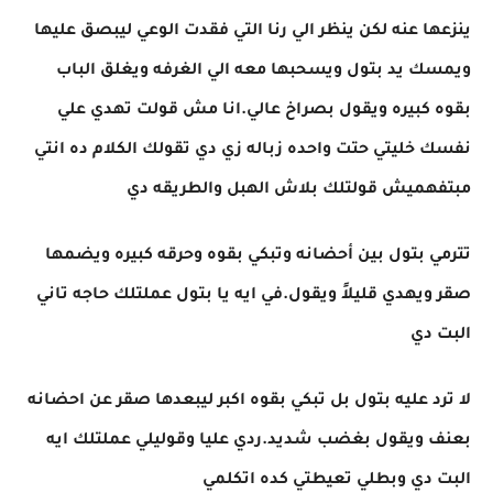
ينزعها عنه لكن ينظر الي رنا التي فقدت الوعي ليبصق عليها
ويمسك يد بتول ويسحبها معه الي الغرفه ويغلق الباب
بقوه كبيره ويقول بصراخ عالي.انا مش قولت تهدي علي
نفسك خليتي حتت واحده زباله زي دي تقولك الكلام ده انتي
مبتفهميش قولتلك بلاش الهبل والطريقه دي
تترمي بتول بين أحضانه وتبكي بقوه وحرقه كبيره ويضمها
صقر ويهدي قليلاً ويقول.في ايه يا بتول عملتلك حاجه تاني
البت دي
لا ترد عليه بتول بل تبكي بقوه اكبر ليبعدها صقر عن احضانه
بعنف ويقول بغضب شديد.ردي عليا وقوليلي عملتلك ايه
البت دي وبطلي تعيطتي كده اتكلمي