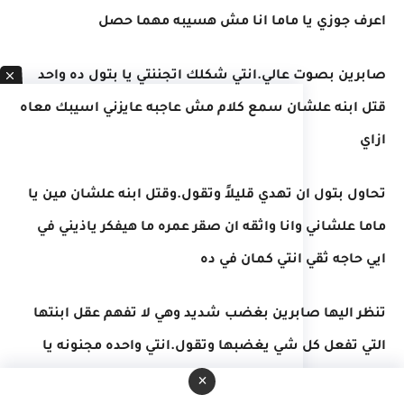
اعرف جوزي يا ماما انا مش هسيبه مهما حصل
صابرين بصوت عالي.انتي شكلك اتجننتي يا بتول ده واحد
قتل ابنه علشان سمع كلام مش عاجبه عايزني اسيبك معاه
ازاي
تحاول بتول ان تهدي قليلاً وتقول.وقتل ابنه علشان مين يا
ماما علشاني وانا واثقه ان صقر عمره ما هيفكر ياذيني في
ايي حاجه ثقي انتي كمان في ده
تنظر اليها صابرين بغضب شديد وهي لا تفهم عقل ابنتها
التي تفعل كل شي يغضبها وتقول.انتي واحده مجنونه يا
بتول ووجودك مع صقر هينهيكي اسمعي كلامي وتعالي م
×