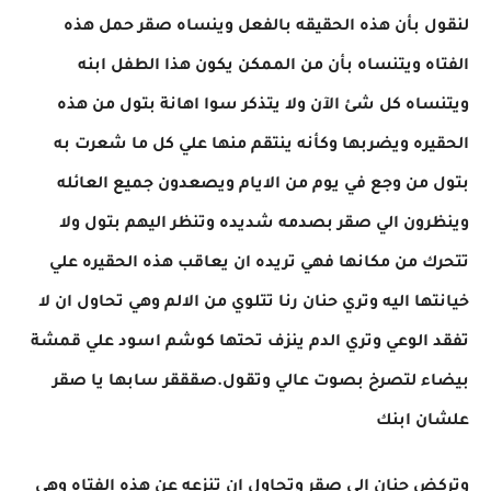
لنقول بأن هذه الحقيقه بالفعل وينساه صقر حمل هذه
الفتاه ويتنساه بأن من الممكن يكون هذا الطفل ابنه
ويتنساه كل شئ الآن ولا يتذكر سوا اهانة بتول من هذه
الحقيره ويضربها وكأنه ينتقم منها علي كل ما شعرت به
بتول من وجع في يوم من الايام ويصعدون جميع العائله
وينظرون الي صقر بصدمه شديده وتنظر اليهم بتول ولا
تتحرك من مكانها فهي تريده ان يعاقب هذه الحقيره علي
خيانتها اليه وتري حنان رنا تتلوي من الالم وهي تحاول ان لا
تفقد الوعي وتري الدم ينزف تحتها كوشم اسود علي قمشة
بيضاء لتصرخ بصوت عالي وتقول.صقققر سابها يا صقر
علشان ابنك
وتركض حنان الي صقر وتحاول ان تنزعه عن هذه الفتاه وهي