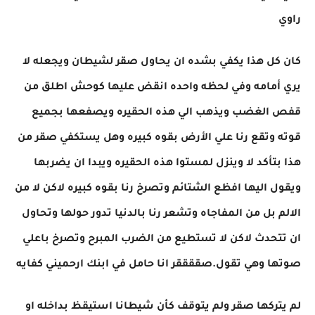
راوي
كان كل هذا يكفي بشده ان يحاول صقر لشيطان ويجعله لا
يري أمامه وفي لحظه واحده انقض عليها كوحش اطلق من
قفص الغضب ويذهب الي هذه الحقيره ويصفعها بجميع
قوته وتقع رنا علي الأرض بقوه كبيره وهل يستكفي صقر من
هذا بتأكد لا وينزل لمستوا هذه الحقيره ويبدا ان يضربها
ويقول اليها افظع الشتائم وتصرخ رنا بقوه كبيره لاكن لا من
الالم بل من المفاجاه وتشعر رنا بالدنيا تدور حولها وتحاول
ان تتحدث لاكن لا تستطيع من الضرب المبرح وتصرخ باعلي
صوتها وهي تقول.صققققر انا حامل في ابنك ارحميني كفايه
لم يتركها صقر ولم يتوقف كأن شيطانا استيقظ بداخله او