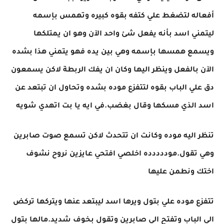
أفعاله لتضغط علي كتفه بقوه كبيره وتهمس بإسمه
ليتمني اسد بأنه يفعل شئ واحد الآن وهو ان يمتلكها
ويسمع همسها بإسمه وهي بين يده فهو يتمني هذا بشده
الآن بالفعل وينظر اليها وكان ان يفك الربطة لاكن يسمعون
دق علي الباب بقوه لتتفزع موده بشده وتحاول ان تبتعد عن
اسد الذي مسكها وقال بغضب.في ايه يا بت اتهدي شويه
تنظر اليه موده وكانت ان تتحدث لاكن تسمع صوت صابرين
وهي تقول.موددددده اخلصي افتحي عايزين نروح نشوف
اختك ونطمن عليها
تتفزع موده علي بتول ويرها اسد ليبتعد عنها ويتركها تركض
الي الباب وتفتح الي صابرين وتقول بخوف شديد.مالها بتول