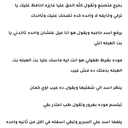
بحرج متصنع وتقول.الله الحق عليا عايزه احافظ عليك يا
تركي وخايفه لا واحده كده تضحك عليك وتاخدك
يرفع اسد حاجبه ويقول.هو انا عيل علشان واحده تاخدني يا
بت الهبله انتي
موده بغيظ طفولي.هو انت ليه ماسك عليا بت الهبله بت
الهبله بذمتك ده مش عيب
ينظر اسد الي شفتيها ويقول.ده عيب اوي كمان
تبتسم موده بغرور وتقول.طب اعتذر بقي
يلفها اسد علي السرير وتبقي اسفله في اقل من ثانيه واحده