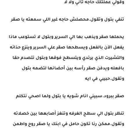
وقولي عملتلك حاجه تاني ولا لا
تنفي بتول وتقول.محصلش حاجه غير اللي سمعته يا صقر
يحملها صقر ويذهب بها الي السرير وبتول لا تستوعب ماذا
يفعل الآن بالفعل ويسطحها صقر علي السرير وينزع حذائه
والتشيرت الذي يرتدي ويتسطح فوقها وبتول تتصدم حقا
بافعله ويدفن صقر رأسه بين أحضانها لتضمه بتول
وتقول.حبيبي في ايه
صقر ببرود.سبيني انام شويه يا بتول ولما اصحي نتكلم
تنظر بتول الي سطح الغرفه وتنغز أصابعها بين خصلاته
وتقول.ممكن رنا تكون حامل في ابنك يا صقر روح واطمن