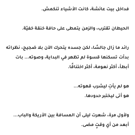
فداخل بيت عائشة، كانت الأشياء تنكمش.
الحيطان تقترب، والزمن يتمطى على حافة خنقة خفيّة.
رائد ما زال جالسًا، لكن جسده يتحرك الآن بلا ضجيج، نظراته
بدأت تسكنها قسوة لم تظهر في البداية، وصوته... بات
أبطأ، أكثر نعومة، أكثر اختناقًا.
هو لم يأتِ ليشرب قهوته...
هو أتى ليختبر حدودها.
ولأول مرة، شعرت ليلى أن المسافة بين الأريكة والباب...
أبعد من أي وقتٍ مضى.