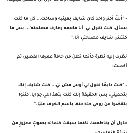
رفعت حاجبها بسخرية مُميتة، وقالت دون أن تخفض عينيها:
– "أنتَ أكتر واحد كان شايف بعينيه وساكت... كل ما كنت
بسأل، كنت تقول لي 'أنا فاهمه وعارف مصلحته'... بس ما
كنتش شايف مصلحتي أنا."
نظرت إليه نظرة كأنها تطلّ من حافة عمرها القصير، ثم
أكملت:
– "كنت دايمًا تقول لي أوس مش ليّ... كنت شايف إنك
بتحميني، بس الحقيقة إنك كنت بتهدّ اللي جوايا. كنتوا
بتقصّوا من روحي حتة حتة، باسم الخوف عليّا."
حاول أن يقاطعها، لكنها سبقت كلماته بصوتٍ مهزوزٍ من