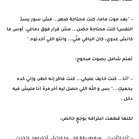
شدّة التماسك:
– "بعد موت ماما، كنت محتاجة ضهر... مش سور يسدّ
النفس! كنت محتاجة حضن... مش قرار فوق دماغي. أوس ما
كانش عدوي، كان الباقي منّي... وانتو اللي أخدتوه."
تمتم شامل بصوت مبحوح:
– "أنا... كنت خايف عليكي... كنت فاكر إنه خطر، وإني كده
بحميكِ..." بس و الله اللي حصل ليه آخر مرة انا مليش فيه
دخل .
لكنها قطعت اعترافه بوجعٍ خالص: