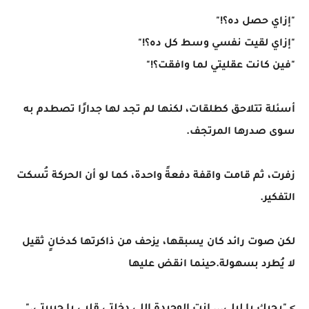
"إزاي حصل ده؟!"
"إزاي لقيت نفسي وسط كل ده؟!"
"فين كانت عقليتي لما وافقت؟!"
أسئلة تتلاحق كطلقات، لكنها لم تجد لها جدارًا تصطدم به
سوى صدرها المرتجف.
زفرت، ثم قامت واقفة دفعةً واحدة، كما لو أن الحركة تُسكت
التفكير.
لكن صوت رائد كان يسبقها، يزحف من ذاكرتها كدخانٍ ثقيل
لا يُطرد بسهولة.حينما انقض عليها