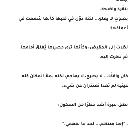
ببطء.
بنقْرة واضحة.
بصوتٍ لا يعلو... لكنه دوّى في قلبها كأنها سُمعت في
أعماقها:
نظرت إلى المقبض، وكأنها ترى مصيرها يُغلق أمامها.
ثم نظرت إليه.
كان واقفًا... لا يصرخ، لا يهاجم، لكنه يملأ المكان كله.
عينيه لم تعدا تعتذران عن شيء.
نطق بنبرة أشد خطرًا من السكون:
– "إحنا هنتكلم... لحد ما تفهمي."