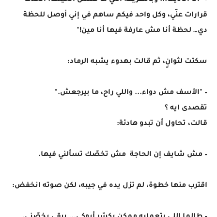
– "أنا اتأذيت... وبالطريقة اللي ما كنتش أتخيلها. اتخذت
قرارات عنّي، وكل واحد فيكم ساهم في إني أوصل للحظة
دي… لحظة أنا مش عارفة فيها أنا مين!"
سكتت لثوانٍ، ثم قالت بهدوء يشبه الرماد:
– "الأسف مش دواء... واللي راح، ما بيرجعش."
تقصدى ايه ؟
قالت، تحاول أن تبدو هادئة:
– مش شايف إن الحاجة مش تخصّك تسألني فيها.
اقترب منها خطوة، لم تزل يده في جيبه، لكن صوته انخفض: