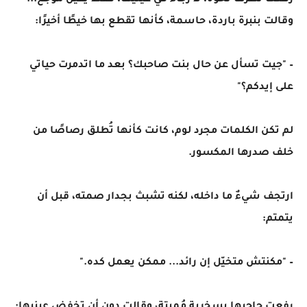
رفعت نظرها نحوه، لا رجاء في عينيها، فقط يقينٌ موجع...
وقالت بنبرة باردة، حاسمة، كأنها تقطع بها خيطًا أخيرًا:
– "جيت تسأل عن حال بنت صاحبك؟ بعد ما اتدمرت حياتي
على إيدكم؟"
لم تكن الكلمات مجرد لوم، كانت كأنها تُطلق رصاصًا من
خلف صدرها المكسور.
ارتجف شيءٌ ما داخله، لكنه تشبث بجدار صمته، قبل أن
يتمتم:
– "مكنتش متخيّل إن رائد... ممكن يعمل كده."