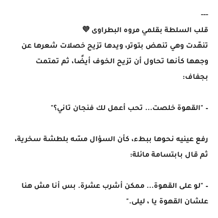
---
قلب السلطة بقلمي مروه البطراوى 💜
تنهّدت وهي تنهض بتوتر، ويدها تزيح خصلات شعرها عن
وجهها كأنها تحاول أن تزيح الخوف أيضًا، ثم تمتمت
بجفاف:
– "القهوة خلصت... تحب أعمل لك فنجان تاني؟"
رفع عينيه نحوها ببطء، كأن السؤال مسّه بلطشة سخرية،
ثم قال بابتسامة مائلة:
– "لو على القهوة... ممكن أشرب عشرة. بس أنا مش هنا
علشان القهوة يا ، ليلى."