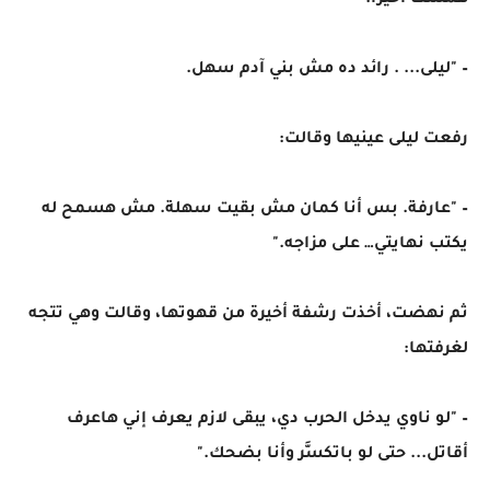
همست أخيرًا:
– "ليلى... . رائد ده مش بني آدم سهل.
رفعت ليلى عينيها وقالت:
– "عارفة. بس أنا كمان مش بقيت سهلة. مش هسمح له
يكتب نهايتي… على مزاجه."
ثم نهضت، أخذت رشفة أخيرة من قهوتها، وقالت وهي تتجه
لغرفتها:
– "لو ناوي يدخل الحرب دي، يبقى لازم يعرف إني هاعرف
أقاتل... حتى لو باتكسَّر وأنا بضحك."