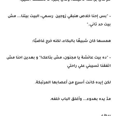
ثم مال برأسه ناحيتها، وقال بنبرة لا تخطئها العين:
– "بس إحنا خلاص هنبقي زوجين رسمي، البيت بيتنا... مش
بيت حد تاني."
همسها كان شبيهًا بالبكاء، لكنه خرج غاضبًا:
– "ده بيت عائشة يا مجنون، مش بتاعك!" و بعدين احنا مش
اتفقنا تسيبني علي راحتي
لكن إيده كانت أسرع من أعصابها المرتبكة.
مدّ يده بهدوء... وأغلق الباب خلفه.