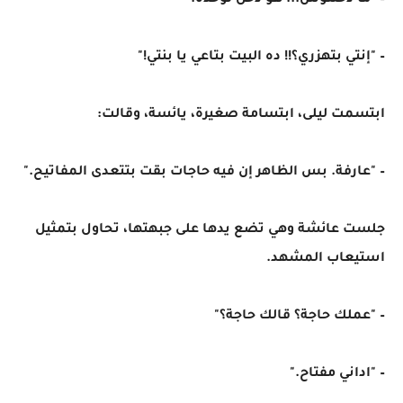
– "ما دخلتوش... هو دخل لوحده."
– "إنتي بتهزري؟!! ده البيت بتاعي يا بنتي!"
ابتسمت ليلى، ابتسامة صغيرة، يائسة، وقالت:
– "عارفة. بس الظاهر إن فيه حاجات بقت بتتعدى المفاتيح."
جلست عائشة وهي تضع يدها على جبهتها، تحاول بتمثيل
استيعاب المشهد.
– "عملك حاجة؟ قالك حاجة؟"
– "اداني مفتاح."