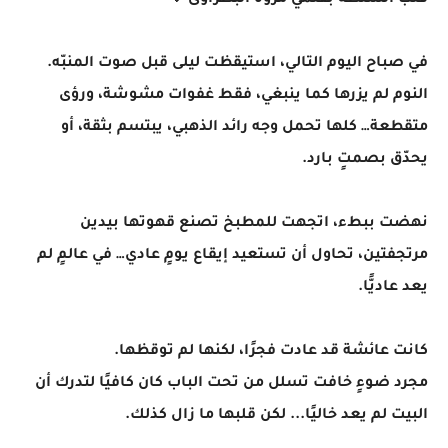
قلب السلطة بقلمي مروه البطراوى 💜
في صباح اليوم التالي، استيقظت ليلى قبل صوت المنبّه.
النوم لم يزرها كما ينبغي، فقط غفوات مشوشة، ورؤى
متقطعة… كلها تحمل وجه رائد الذهبي، يبتسم بثقة، أو
يحدّق بصمتٍ بارد.
نهضت ببطء، اتجهت للمطبخ تصنع قهوتها بيدين
مرتجفتين، تحاول أن تستعيد إيقاع يومٍ عادي… في عالمٍ لم
يعد عاديًّا.
كانت عائشة قد عادت فجرًا، لكنها لم توقظها.
مجرد ضوءٍ خافت تسلل من تحت الباب كان كافيًا لتدرك أن
البيت لم يعد خاليًا... لكن قلبها ما زال كذلك.