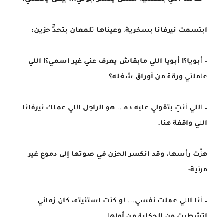
– طالما اللي بتعمليه ممكن يكسّر أبوكي... يبقى يخصّني.
ابتسمت نيرفانا بسخرية، وعيناها تلمعان بتحدٍّ حزين:
– أبويا؟! أبويا اللي مابقاش يعرف عني غير اسمي؟! اللي
عاملني ورقة من أوراق شغله؟
– اللي أنتِ بتقولي عليه ده... هو الراجل اللي عملك نيرفانا
اللي واقفة هنا.
هزّت رأسها، وقد انكسر الحزن في صوتها إلى دموع غير
مرئية:
– أنا اللي عملت نفسي... لو كنت استنيته، كان زماني