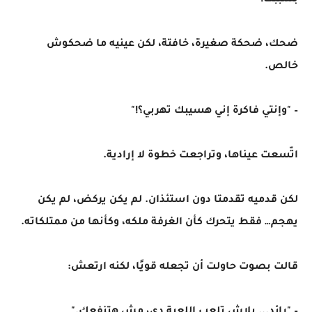
بسببك!"
ضحك، ضحكة صغيرة، خافتة، لكن عينيه ما ضحكوش
خالص.
– "وإنتي فاكرة إني هسيبك تهربي؟!"
اتّسعت عيناها، وتراجعت خطوة لا إرادية.
لكن قدميه تقدمتا دون استئذان. لم يكن يركض، لم يكن
يهجم… فقط يتحرك كأن الغرفة ملكه، وكأنها من ممتلكاته.
قالت بصوت حاولت أن تجعله قويًا، لكنه ارتعش: