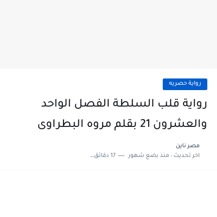
رواية حصريه
رواية قلب السلطة الفصل الواحد
والعشرون 21 بقلم مروه البطراوى
مصر ناين
اخر تحديث :
منذ بضع شهور
17 دقائق للقراءة