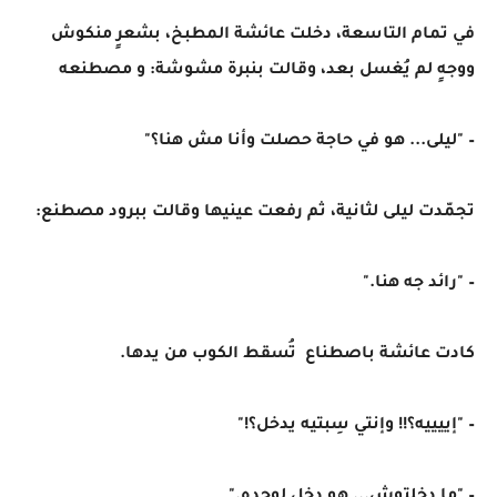
في تمام التاسعة، دخلت عائشة المطبخ، بشعرٍ منكوش
ووجهٍ لم يُغسل بعد، وقالت بنبرة مشوشة: و مصطنعه
– "ليلى... هو في حاجة حصلت وأنا مش هنا؟"
تجمّدت ليلى لثانية، ثم رفعت عينيها وقالت ببرود مصطنع:
– "رائد جه هنا."
كادت عائشة باصطناع تُسقط الكوب من يدها.
– "إييييه؟!! وإنتي سِبتيه يدخل؟!"