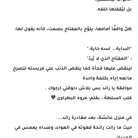
الأبواب ليُستقبل،
بل ليُقفلها خلفه.
ظلّ واقفًا أمامها، يلوّح بالمفتاح بصمت، كأنه يقول لها:
"البداية... لسه جاية."
: "المفتاح الذي لا يُردّ"
لينقض عليها فجأة كما ينقض الذئب علي فريسته لتصرخ
مانعه إياه بكلمة واحدة
موافقة يا رائد بس بلاش دلوقتي ارجوك .
قلب السلطة – بقلم: مروه البطراوى 💜
في منزل عائشة، بعد مغادرة رائد...
حيث ما زالت رائحة قهوته في الهواء، وصداه يهمس في