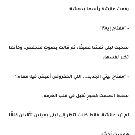
رفعت عائشة رأسها بدهشة:
– "مفتاح إيه؟!"
سحبت ليلى نفسًا عميقًا، ثم قالت بصوتٍ منخفض، وكأنها
تخبر نفسها:
– "مفتاح بيتي الجديد... اللي المفروض أعيش فيه معاه."
سقط الصمت كحجرٍ ثقيل في قلب الغرفة.
لم ترد عائشة، فقط ظلت تنظر إلى ليلى بعينين تتّقدان قلقًا.