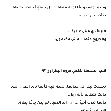
وبينما وقف وجهًا لوجه معها، داخل شقةٍ أغلقت أبوابها،
بدأت ليلى تدرك:
الليلة دي مش عادية...
والخروج منها... مش مضمون.
---
قلب السلطة بقلمي مروه البطراوى 💜
تجمّدت ليلى في مكانها، تحدّق فيه كأنها ترى الغول الذي
كانت تتظاهر بأنه رجل.
كأنها تدرك أخيرًا... أن رائد الذهبي لم يكن يومًا يطرق