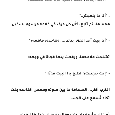
– "رائد... بلاش تلعب اللعبة دي، مش هتنفعك."
– "أنا ما بلعبش."
همسها، ثم تابع، كأن كل حرف في كلامه مرسوم بسكين:
– "أنا جيت آخد الحق بتاعي... وهاخده، فاهمة؟"
تشنجت ملامحها، ورفعت يدها فجأة في وجهه:
– "إنت تتجننت؟! اطلع برا البيت فورًا!"
اقترب أكتر... المسافة ما بين صوته وهمس أنفاسه بقت
تكاد تُسمع على الجلد.