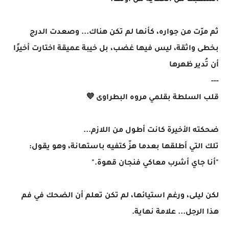
اتشطبت من الحكاية من أولها.
ثم مرّت من جواره، كأنها لم تكن هناك... وصعدت الدرج
بخطى واثقة، ليس فيها غضب، بل خيبة عميقة اختارت أخيرًا
أن تُدير ظهرها
---
قلب السلطة بقلمي مروه البطراوى 💜
ضحكته الأخيرة كانت أطول من اللازم...
تلك التي أطلقها بعدما هزّ كتفيه باستهانة، وهو يقول:
"أنا جاي أشرب معاكي فنجان قهوة."
لكن ليلى، ورغم استيائها، لم تكن تعلم أن الضحك في فم
هذا الرجل... علامة نهاية.