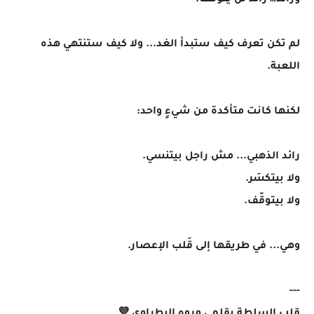
ورائد… رائد لن يتوقف.
لم تكن تعرف كيف ستبدأ الغد... ولا كيف ستنتهي هذه
اللعبة.
لكنها كانت متأكدة من شيءٍ واحد:
رائد الذهبي... مش راجل بيتنسي.
ولا بيتكسَر.
ولا بيتوقّف.
وهي... في طريقها إلى قَلب الإعصار.
---