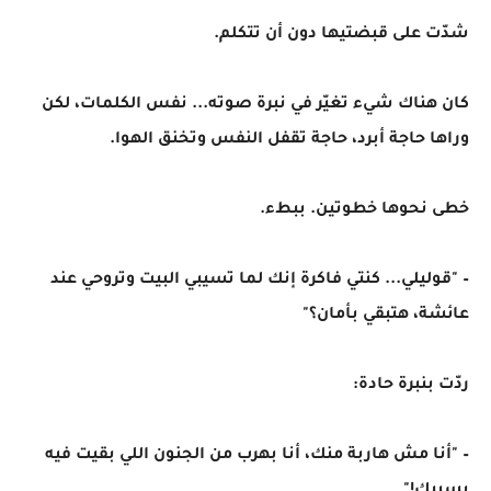
شدّت على قبضتيها دون أن تتكلم.
كان هناك شيء تغيّر في نبرة صوته... نفس الكلمات، لكن
وراها حاجة أبرد، حاجة تقفل النفس وتخنق الهوا.
خطى نحوها خطوتين. ببطء.
– "قوليلي... كنتي فاكرة إنك لما تسيبي البيت وتروحي عند
عائشة، هتبقي بأمان؟"
ردّت بنبرة حادة:
– "أنا مش هاربة منك، أنا بهرب من الجنون اللي بقيت فيه