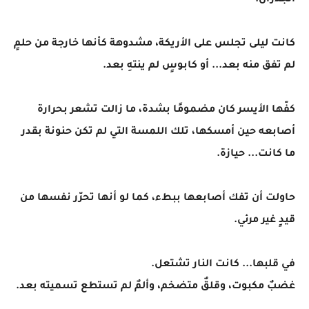
الجدران.
كانت ليلى تجلس على الأريكة، مشدوهة كأنها خارجة من حلمٍ
لم تفق منه بعد... أو كابوسٍ لم ينتهِ بعد.
كفّها الأيسر كان مضمومًا بشدة، ما زالت تشعر بحرارة
أصابعه حين أمسكها، تلك اللمسة التي لم تكن حنونة بقدر
ما كانت... حيازة.
حاولت أن تفك أصابعها ببطء، كما لو أنها تحرّر نفسها من
قيدٍ غير مرئي.
في قلبها... كانت النار تشتعل.
غضبٌ مكبوت، وقلقٌ متضخم، وألمٌ لم تستطع تسميته بعد.