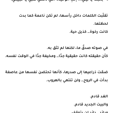
> "بحبك يا ليلي... إنتِ الوحيدة اللي دخلتي قلبي يا حبيبتي."
تقلّبت الكلمات داخل رأسها، لم تكن ناعمة كما بدت
لحظتها.
كانت رخوة… كذيل حية.
في صوته صدقٌ ما، لكنها لم تثق به.
كأن حقيقته كانت حقيقية جدًا… ومخيفة جدًا في الوقت نفسه.
ضمّت ذراعيها إلى صدرها، كأنها تحتضن نفسها من عاصفة
بدأت في الروح… ولن تنتهي بالهروب.
الغد قادم.
والبيت الجديد قادم.