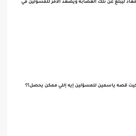
معاذ ليبلغ عن تلك العصابه ويصعد الأمر للمسؤلين في
 حكيت قصه ياسمين للمسؤلين إيه إللي ممكن يحصل؟؟