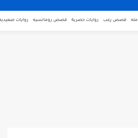
مله
قصص رعب
روايات حصرية
قصص رومانسيه
روايات صعيديه