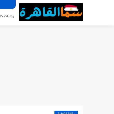
روايات كا
رواية حصريه