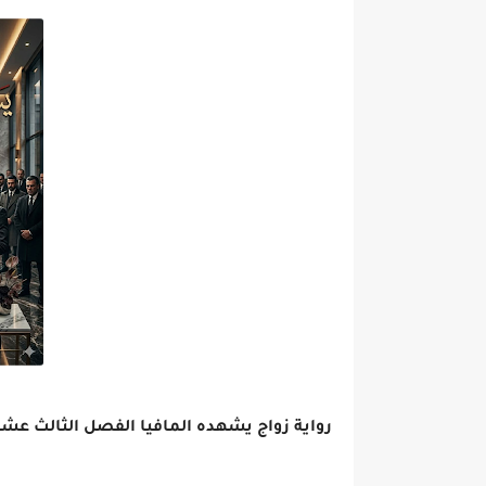
رواية زواج يشهده المافيا الفصل الثالث عشر 13 بقلم روان صاد