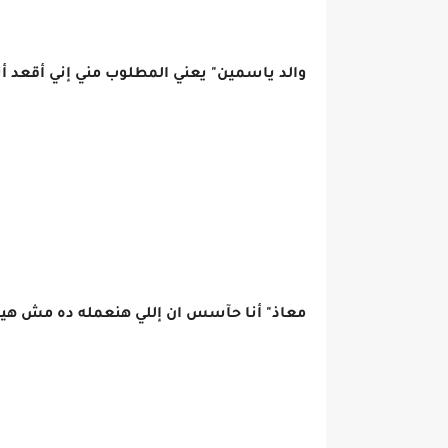
والد ياسمين" يعني المطلوب مني إني أقعد أت
معاذ" أنا حآسس ان إللي هنعمله ده مش هيج