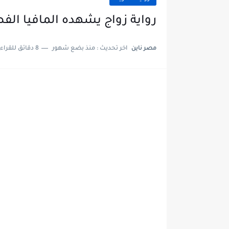
رواية زواج يشهده المافيا الفصل الثالث ع
مصر ناين
اخر تحديث :
منذ بضع شهور
8 دقائق للقراءة