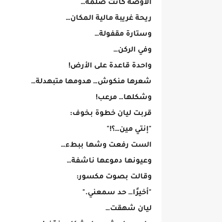
الأوضة كانت ضلمة…
ريحة غريبة مالية المكان…
وستارة مقفولة…
وفي الركن…
واحدة قاعدة على الأرض!
شعرها منكوش… هدومها متبهدلة…
وشكلها… مرعب!
قربت ليان خطوة بخوف:
"إنتي مين…؟!"
الست رفعت وشها ببطء…
وعيونها دموعها ناشفة…
وقالت بصوت مكسور:
"أخيرًا… حد سمعني."
ليان شهقت…