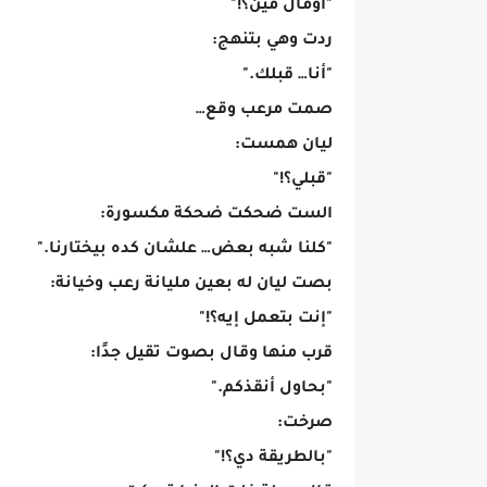
"أومال مين؟!"
ردت وهي بتنهج:
"أنا… قبلك."
صمت مرعب وقع…
ليان همست:
"قبلي؟!"
الست ضحكت ضحكة مكسورة:
"كلنا شبه بعض… علشان كده بيختارنا."
بصت ليان له بعين مليانة رعب وخيانة:
"إنت بتعمل إيه؟!"
قرب منها وقال بصوت تقيل جدًا:
"بحاول أنقذكم."
صرخت:
"بالطريقة دي؟!"