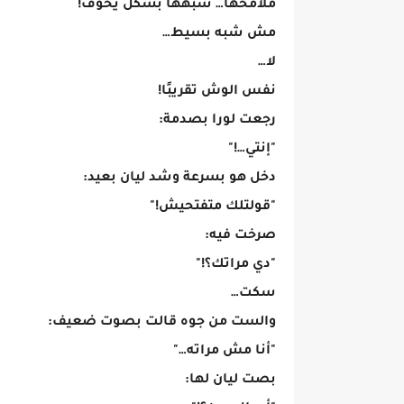
ملامحها… شبهها بشكل يخوّف!
مش شبه بسيط…
لا…
نفس الوش تقريبًا!
رجعت لورا بصدمة:
"إنتي…!"
دخل هو بسرعة وشد ليان بعيد:
"قولتلك متفتحيش!"
صرخت فيه:
"دي مراتك؟!"
سكت…
والست من جوه قالت بصوت ضعيف:
"أنا مش مراته…"
بصت ليان لها: