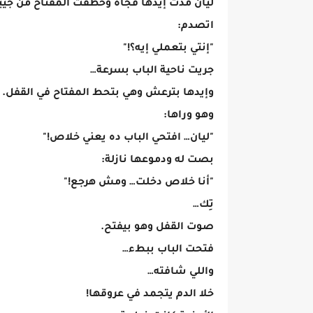
ليان مدت إيدها فجأة وخطفت المفتاح من جيبه
اتصدم:
"إنتي بتعملي إيه؟!"
جريت ناحية الباب بسرعة…
وإيدها بترعش وهي بتحط المفتاح في القفل.
وهو وراها:
"ليان… افتحي الباب ده يعني خلاص!"
بصت له ودموعها نازلة:
"أنا خلاص دخلت… ومش هرجع!"
تِك…
صوت القفل وهو بيفتح.
فتحت الباب ببطء…
واللي شافته…
خلا الدم يتجمد في عروقها!