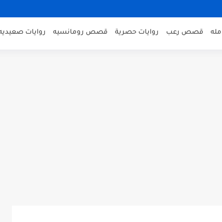
مله
قصص رعب
روايات حصرية
قصص رومانسيه
روايات صعيديه