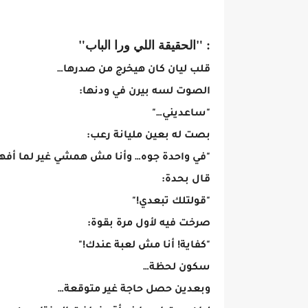
: "الحقيقة اللي ورا الباب"
قلب ليان كان هيخرج من صدرها…
الصوت لسه بيرن في ودنها:
"ساعديني…"
بصت له بعين مليانة رعب:
"في واحدة جوه… وأنا مش همشي غير لما أفهم
قال بحدة:
"قولتلك تبعدي!"
صرخت فيه لأول مرة بقوة:
"كفاية! أنا مش لعبة عندك!"
سكون لحظة…
وبعدين حصل حاجة غير متوقعة…