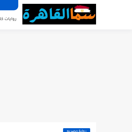
روايات كا
رواية حصريه