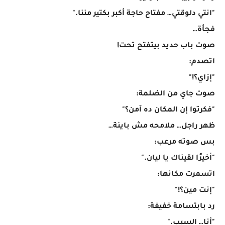
"انتي دلوقتي… مفتاح حاجة أكبر بكتير مننا."
فجأة…
صوت باب حديد بيتفتح تحت!
اتصدم:
"إزاي؟!"
صوت جاي من الضلمة:
"فكرتوا إن المكان ده آمن؟"
ظهر راجل… ملامحه مش باينة…
بس صوته مرعب:
"أخيرًا لقيناك يا ليان."
اتسمرت مكانها:
"إنت مين؟!"
رد بابتسامة خفيفة:
"أنا… السبب."