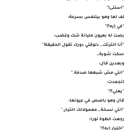
"استنى!"
لف لها وهو بيتنفس بسرعة:
"في إيه؟!"
بصت له بعيون مليانة شك وغضب:
"أنا اخترتك… دلوقتي دورك تقول الحقيقة!"
سكت شوية…
وبعدين قال:
"انتي مش شبهها صدفة."
اتجمدت:
"يعني؟!"
قال وهو باصص في عيونها:
"انتي نسخة… معمولالك اختيار."
رجعت خطوة لورا:
"اختيار إيه؟!"