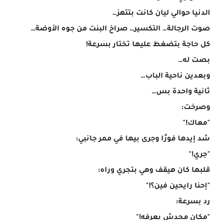
الدنيا حوالي ليان كانت بتتهز…
صوت الرجالة… التكسير… صراخ البنت من جوه الأوضة…
كل حاجة بتضغط عليها تختار بسرعة!
بصت له…
وبعدين ناحية الباب…
ثانية واحدة بس…
وصرخت:
"معاك!"
شد إيدها فورًا وجرى بيها في ممر جانبي:
"جري!"
قلبها كان هيقف وهي بتجري وراه:
"إحنا رايحين فين؟!"
رد بسرعة:
"مكان محدش يعرفه!"