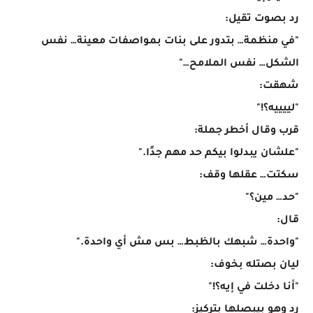
رد بصوت تقيل:
"في منظمة… بتدور على بنات بمواصفات معينة… نفس
الشكل… نفس الملامح…"
شهقت:
"لييييه؟!"
قرب وقال أخطر جملة:
"علشان يبدلوا بيكم حد مهم جدًا."
سكتت… عقلها وقف:
"حد… مين؟"
قال:
"واحدة… شبهك بالظبط… بس مش أي واحدة."
ليان بصتله بخوف:
"أنا دخلت في إيه؟!"
رد وهو بيبصلها بتركيز: