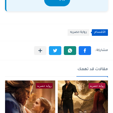
الأقسام
رواية حصريه
مقالات قد تهمك
رواية حصريه
رواية حصريه