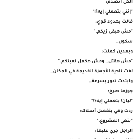
الكل اتصدم:
"إنتي بتعملي إيه؟!"
قالت بهدوء قوي:
"مش هبقى زيكم."
سكون…
وبعدين كملت:
"مش هقتل… ومش هكمل لعبتكم."
لفت ناحية الأجهزة القديمة في المكان…
وابتدت تدور بسرعة…
جوزها صرخ:
"ليان! بتعملي إيه؟!"
ردت وهي بتفصل أسلاك:
"بنهي المشروع."
الراجل جري عليها: