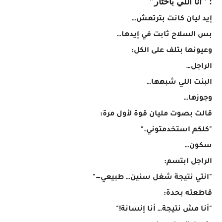
: "أنا اللي باختار"
إيد ليان كانت بترتعش…
بس السلاح ثابت في إيدها…
وعيونها بتلف على الكل:
الراجل…
البنت اللي شبهها…
وجوزها…
قالت بصوت مليان قوة لأول مرة:
"كلكم استخدمتوني."
سكون…
الراجل ابتسم:
"انتي نتيجة شغل سنين… طبيعي—"
قاطعته بحدة:
"أنا مش نتيجة… أنا إنسانة!"