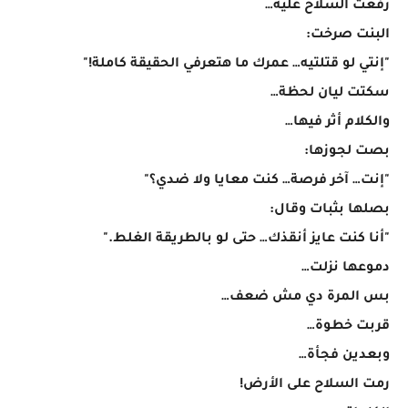
رفعت السلاح عليه…
البنت صرخت:
"إنتي لو قتلتيه… عمرك ما هتعرفي الحقيقة كاملة!"
سكتت ليان لحظة…
والكلام أثر فيها…
بصت لجوزها:
"إنت… آخر فرصة… كنت معايا ولا ضدي؟"
بصلها بثبات وقال:
"أنا كنت عايز أنقذك… حتى لو بالطريقة الغلط."
دموعها نزلت…
بس المرة دي مش ضعف…
قربت خطوة…
وبعدين فجأة…
رمت السلاح على الأرض!