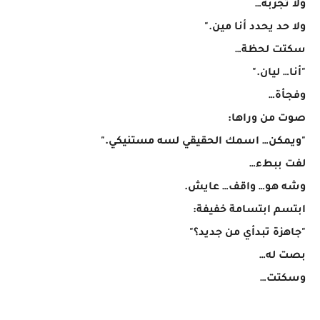
ولا تجربة…
ولا حد يحدد أنا مين."
سكتت لحظة…
"أنا… ليان."
وفجأة…
صوت من وراها:
"ويمكن… اسمك الحقيقي لسه مستنيكي."
لفت ببطء…
وشه هو… واقف… عايش.
ابتسم ابتسامة خفيفة:
"جاهزة تبدأي من جديد؟"
بصت له…
وسكتت…