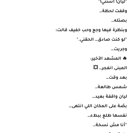
"ليان! استني!"
وقفت لحظة…
بصتله…
وبنظرة فيها وجع وحب خفيف قالت:
"لو كنت صادق… الحقني."
وجريت…
🔥 المشهد الأخير:
المبنى انفجر… 💥
بعد وقت…
شمس طالعة…
ليان واقفة بعيد…
بصّة على المكان اللي انتهى…
نفسها طلع ببطء…
"أنا مش نسخة…