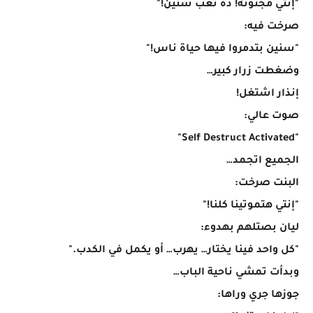
"إنتي مجنونة! ده تعب سنين!"
صرخت فيه:
"سنين بتدمروا فيها حياة ناس!"
وضغطت زرار كبير…
إنذار اشتغل!
صوت عالي:
"Self Destruct Activated"
الجميع اتجمد…
البنت صرخت:
"إنتي هتموتينا كلنا!"
ليان بصتلهم بهدوء:
"كل واحد فينا يختار… يهرب… أو يكمل في الكدب."
وبدأت تمشي ناحية الباب…
جوزها جري وراها: