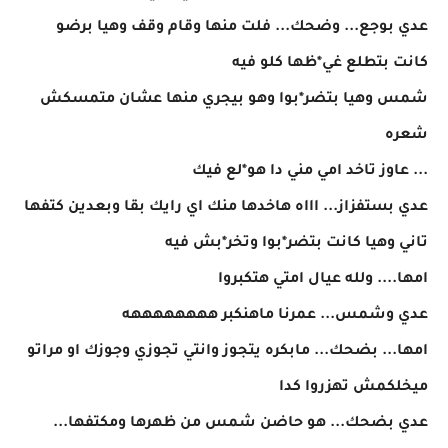
عدي بوجع... وضحك... فلت منها وقام وقف وهيا برضو
كانت بتطلع غي*ظها كلو فيه
شمس وهيا بتضر*بوا وهو بيجري منها عشان متمسكش
شعره
... عاوز تاخد امي مني دا هو*لع فيك
عدي بستفزاز... اااه هاخدها منك اي رايك بقا وبعدين كتفها
تاني وهيا كانت بتضر*بوا وتخر*بش فيه
امها.... ولله عيال امتي هتكبروا
عدي وشمس... عمرنا ماهنكبر ههههههههه
امها... بضحك... مابكره يتجوز وانتي تجوزي وجوزك او مراتو
ميخلكمش تهزروا كدا
عدي بضحك... هو حاضن شمس من ظهرها ومكتفها...