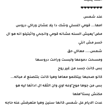
اقعد يعيط
❤❤❤❤❤❤❤
عند شمس
امها... قومي اغسلي وشك دا يلا عشان وراكي دروس
مض*يعيش السنه عشانه قومي وانجحي واثبتيلو انه هو ال
خسر مش انتي
شمس.... معاكي حق
ومسحت دموعها ولبست وراحت دروسها
بس كانت جسد من غير روح
كانو صحبها بيتكلمو معاها وهيا كانت بتتصنع لا مباله...
بس من جوها موج*وعه اوي وان الثقه ال اداتها ليه هو
مكنش يستا*هلها
عدت الايام عل شمس كانها سنين وهيا متعرفش عنه حاجه