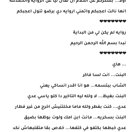
اولا... بشكركم عل الكلام ال نقال ليا عل الروايه والحمدلله
انها نالت اعجبكم واتمني اروايه دي برضو تنول اعجبكم
❤❤❤❤❤❤❤
روايه لم يكن لي من البداية
نبدا بسم الله الرحمن الرحيم
❤❤❤❤❤❤❤
... هاي
البنت... انت لسا فاكر
الشاب ببتسمه... هو انا اقدر انساكي يعني
البنت بغيظ... لا ولله ليه التاخير دا كلو ياسي عدي
عدي... كنت بفطر ولله ماما مخلتنيش اخرج من غير فطار
البنت بسخريه... مانت ابن امك ولوت بوظها بضيق
عدي خبطها بكتفو في كتفها... خلاص بقا متقلبهاش نكد