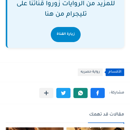
للمزيد من الروايات زوروا قناتنا على
تليجرام من هنا
زيارة القناة
الأقسام
رواية حصريه
مقالات قد تهمك