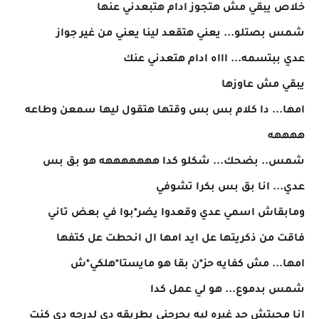
خلاص يبقي مش هتجوز ادام هتبعدني عنها
شمس بصتلو... يعني هتقعد لينا يعني من غير جواز
عدي ببتسمه... اااه ادام هتعدني عنك
يبقي مش عاوزها
امها... دا كلام بس بس وقتها هتقول ليها سمعن وطاعه
ههههه
شمس.. بضحك... شكلو كدا هههههههه هو بق بس
عدي... انا بق بس بكرا تشوفي
ومابقاش اسمي عدي وقعدوا يضر*بوا في بعض تاني
فاقت من ذكريتها عل ايد امها ال انحطت عل كتفها
امها... مش كفايه حز*ن بقا هو مايستا*هلكي*ش
شمس بدموع... هو لي عمل كدا
انا محبتش حد غيره ليه يجرحني بطريقه دي لدرجه دي كنت