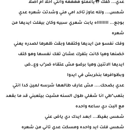
عدي... كفك 🤚ياعمتو ههههه وانتي احلا ام اصلا
شمس... ولله عاوز تاخد امي مني وشدتت شعره عدي
بوجع... ااااااااه يابت شعري سبيه وكان بيفلت ايديها من
شعره
وفك نفسو من ايديها وكتفها وبقت ظهرها لصدره يعني
خضنها وهيا كانت بتفرك عشان تفك نفسها وهو كتف
ايديها الاتنين وهيا برضو مش عتقاه ضر*ب وع…ض
وبظوافرها بنخربش في ايدوا
عدي بضحك.... مش عارف طالعها شرسه لمين كدا انتي
بتهب*طي انا شغلي طول السنه مشيت بيتعبني قد ما بقعد
مع البت دي ساعه واحده
شمس بغيظ... ابعد ايدك دي ياض عني
شمس فلت ايد واحده ومسكت عدي تاني من شعره