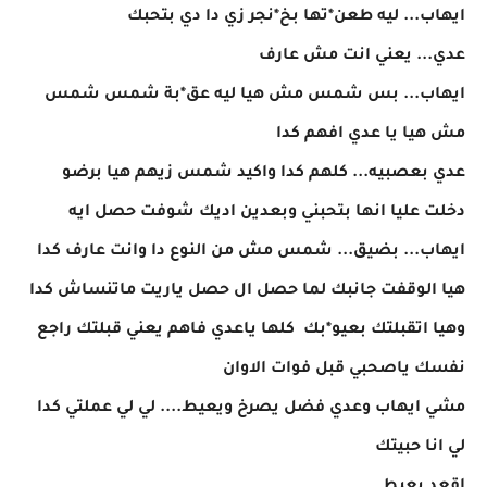
ايهاب... ليه طعن*تها بخ*نجر زي دا دي بتحبك
عدي... يعني انت مش عارف
ايهاب... بس شمس مش هيا ليه عق*بة شمس شمس
مش هيا يا عدي افهم كدا
عدي بعصبيه... كلهم كدا واكيد شمس زيهم هيا برضو
دخلت عليا انها بتحبني وبعدين اديك شوفت حصل ايه
ايهاب... بضيق... شمس مش من النوع دا وانت عارف كدا
هيا الوقفت جانبك لما حصل ال حصل ياريت ماتنساش كدا
وهيا اتقبلتك بعيو*بك كلها ياعدي فاهم يعني قبلتك راجع
نفسك ياصحبي قبل فوات الاوان
مشي ايهاب وعدي فضل يصرخ ويعيط.... لي لي عملتي كدا
لي انا حبيتك