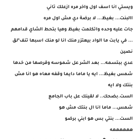
ويستي انا اسف اول واخر مره ازعلك تاني
االبنت... بغيظ... لا برضة دي مش اول مره
جات عليه وحده واتكلمت بغيظ وهيا بتحط الشاي قدامهم
... في يابت ما الواد بيعتزر منك انا لو منك اسبها تنف*لق
نصين
عدي ببتسمه... بعد الشر عل شموسه وقرصها من خدها
شمس بغيظ... ايه يا ماما دايما وقفه معاه هو انا مش
بنتك ولا ايه
الست.بضحك.. لا لقينك عل باب الجامع
شمس... ماما انا ال بنتك مش هو
الست... بنتي بس هو ابني برضو
ههههههه