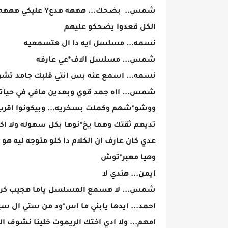
شمس.. بضحك... هههه هدعY عليكي هههه
الكل قعدوا يضحكو عليهم
نسمه... مسلسل ايه دا ال هتسمعيه
شمس... مسلسل الاف*عي عارفه
نسمه... اسمع عنه بس انتي قلبك جامد تشو
شمس... ااه جمد قوي وبعدين مافي في حياتن
ووشو*شهم وكملت بسخريه... وبيكونوا اقرب
تديهم ثقتك وهما يخ*نوها بكل سهوله ولا ا
عدي كان عارف ان الكلام دا كلو متوجه ليه ه
وهيا معبر*توش
ايمن... هندي لا
شمس... لا هسمع المسلسل ياما هجيب كر
احمد... ايدها يابني ما اس*ود من ستي ال س
امهم... ولا ادي اختك الريموت خلينا نشوف