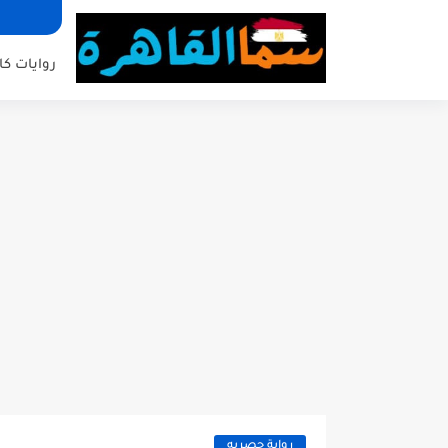
روايات كا
رواية حصريه