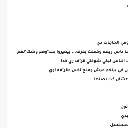
في الحاجات دي
ا ناس زيهم وكملت بقرف... بيغيروا جلد*وهم وشك*لهم
 الناس ليكي شوفتي قر*ف زي كدا
كن في بينكم عيش وملح ناس مقر*فه اوي
و عشان كدا بصلها
تون
يدي
 المسلسل