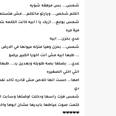
شمس... بس مرهقه شويه
اتكلم شخص... ويارتو ماتكلم... مش هتسل
شمس بوجع... ازيك يا ا ابيه كانت الكلمه بت
مية مره
عدي بحزن... ابيه
شمس... بحزن وهيا منزله عيونها في الارض
... طبعا ابيه مش انت اخويا الكبير برضو
عدي... بصلها بصه طويله وبعدين رد... طبعا
انتي اختي الصغيره
امها... حست انها خلاص مش قادره تاخد نف
دي
شمس هزت راسها ودخلت اوضتها وسابت الحر
كتمت صوت عياطها بايديها عشان ابوها و
❤❤❤❤❤