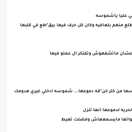
مي عليا ياشموسه
طلع منهم بلعافيه وكان كل حرف فيها بيق*طع في قلبها
 عشان ماتشفهوش وتفتكر ال عملو فيها
سها من كتر خن*قه دموعها... شموسه ادخلي غيري هدومك
يه لدموعها انها تنزل
اخواتها مايسمعهاش وفضلت تعيط