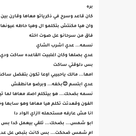
بره
كان قاعد وسرح في ذكرياتو معاها وقارن بين 
وان هيا مكنتش بتكلمو ال وهيا حاطه عيونها
فاق من سرحانو عل صوت اخته
نسمه... عدي اشرب الشاي
عدي بصلها وكان اغلبيت القاعده ساكت ودي 
بس دلوقتي ساكت
امها... مالك ياحبيبي اوعا تكون بتفضل ساك
عدي ابتسم 😊بخفه... وبرضو مانطقش
نسمه بضحك... هو بيتكلم اصلا معاها لما تيته 
الفون وقعدتت تكلم هيا معاها وهو سابها و
انا مش عارفه مستحمله اازاي الواد دا
ابو شمس... بضحك... تلقي بيعمل كدا بس قد
ام شمس ضحكت... بس كانت بتبص عل عدي نظ