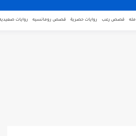
مله
قصص رعب
روايات حصرية
قصص رومانسيه
روايات صعيديه