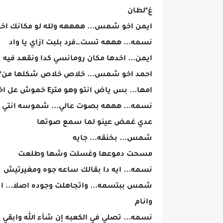
غ*لطان
ايمن اخو شمس... ههههه ولله لو مكانك اخ
نسمه... هههه تست…فرد بلبت ازاي يا واد
ايمن... اخدها مكان رومانسي كدا ونقعد فيه ب
احمد اخو شمس... خلاص خلاص شكلها من*
امها... بس ياض انتو وهو مترE خموش عل اخوكم
نسمه... هههه بصوت عالي... شموسه انتي نمت
عدي غمض عينو لما سمع صوتها
شمس... بخنقه... جايه
مسحت دموعها وغسلت وشها وطلعت
نسمه... ايه دا بقالك ساعه جوه ومغيرتيش
شمس ببتسمه... واتجاهلت وجوده اصلا... ان
وانام
نسمه... تصلي في الكعبه إن شآء الله وابقي 