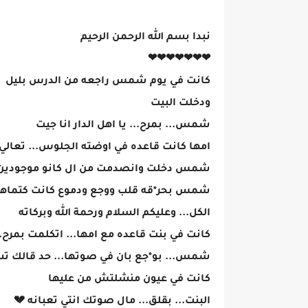
نبدا بسم الله الرحمن الرحيم
❤❤❤❤❤❤❤
كانت في يوم شمس راجعه من الدرس بليل
ودخلت البيت
شمس... بمرح... يا اهل الدار انا جيت
امها كانت قاعده في اوضته الجلوس... تعالي
شمس دخلت وانصدمت من ال كانو موجودي
شمس بحر*قه قلب ووجع ودموع كانت كتماهم بل
الكل... وعليكم السلام ورحمة الله وبركاته
كانت في بنت قاعده مع امها... اتكلمت بمرح.
شمس... بو*جع بان في صوتها... حد قالك ت
كانت في عيون منشلتش من عليها
البنت... بقلق... مال صوتك انتي تعبانه 💔