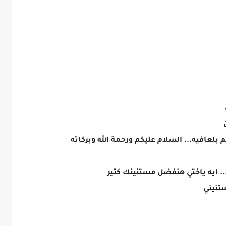
ن
عافيه... السلام عليكم ورحمة الله وبركاته
.. ايه ياختي هنفضل مستنينك كتير
ستنيني