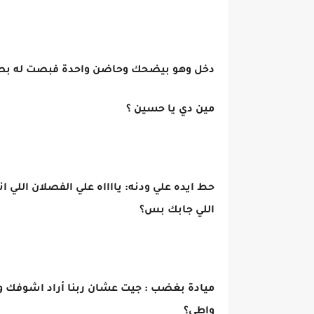
دخل وهو بيضحك وحاضن واحدة فبصت له بصد
مين دي يا حسين ؟
حط ايده علي ودنه: يااااه علي الفصلان اللي 
اللي جابك بس؟
ميادة بغضب : جيت عشان ربنا أراد اشوفك و
واطي؟