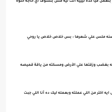
 بتعمل فيا كده ليييه انت ليه مش بتشوف اي حاجة حلوة
ضنه ملس علي شعرها : بس خلاص خلاص يا روحي
ه بغضب وزقتها علي الأرض ومسكته من ياقة قميصه
 اكتر من اللي عملته وبعمله ليك ده أنا اللي جبت