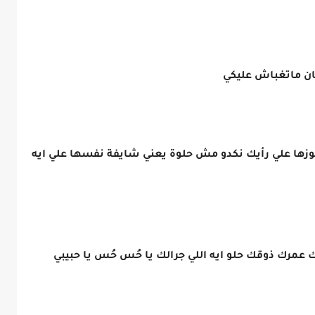
ن ماتغباش عليكي
زها علي رأيك نكدو مش حلوة يعني شايفة نفسها علي ايه
عمرك ذوقك حلو ايه اللي جرالك يا حُس حُس يا حبيبي