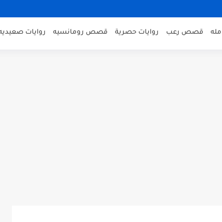
مله
قصص رعب
روايات حصرية
قصص رومانسيه
روايات صعيديه