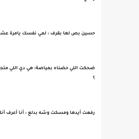
حسين بص لها بقرف : لمي نفسك يامرة عشا
ضحكت اللي حضناه بمياصة: هي دي اللي متجو
؟
رفعت أيدها ومسكت وشه بدلع : أنا أعرف أنك 