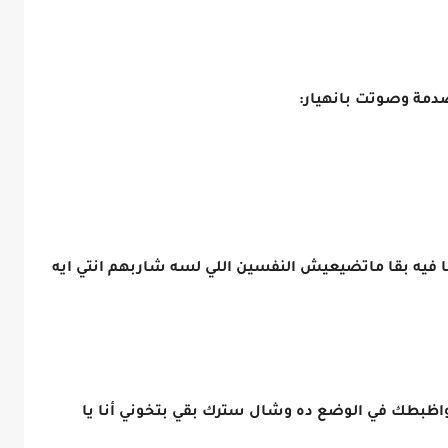
مة وصوتت بانهيار:
انا فيه بقا ماتضيعيش النفسين اللي لسه شاربهم انتي ايه
اظبطك في الوضع ده وشال سترك بقي بتخوني أنا يا