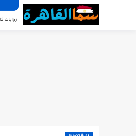
روايات كا
رواية حصريه