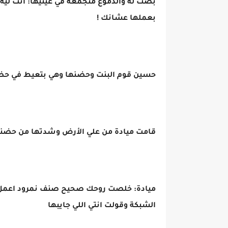
بصت له والدموع متجمعة في عينيها: انت ليه
بعملها عشانك !
حسين قوم البنت وحضنها وهي بتعيط في ح
قامت ميادة من علي الأرض وشدتها من حضن
ميادة: خلصت روحك صحيح صنف نمرود اعمل ايه
الشبكة وقولت انتي اللي جايبها