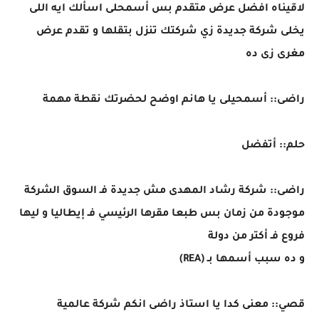
لاقيناه افضل عرض متقدم بس أسمحلى اسألك ايه اللى
يخلى شركة جديدة زي شركتك تنزل بتقلها و تقدم عرض
مغرى زى ده
راضى:: أسمحيلى يا هانم اوضح لحضرتك نقطة مهمة
حلم:: أتفضل
راضى:: شركة رشاد المهدى مش جديدة فـ السوق الشركة
موجودة من زمان بس طبعا مقرها الرئيسي فـ إيطاليا و ليها
فروع فـ أكتر من دولة
و ده سبب أسمها بـ (REA)
قصي:: معنى كدا يا استاذ راضى انكم شركة عالمية