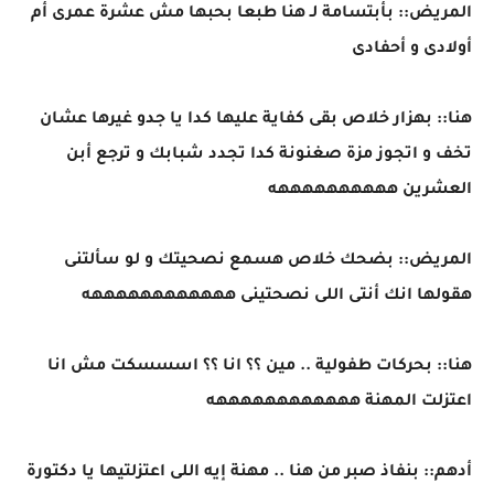
المريض:: بأبتسامة لـ هنا طبعا بحبها مش عشرة عمرى أم
أولادى و أحفادى
هنا:: بهزار خلاص بقى كفاية عليها كدا يا جدو غيرها عشان
تخف و اتجوز مزة صغنونة كدا تجدد شبابك و ترجع أبن
العشرين ههههههههههه
المريض:: بضحك خلاص هسمع نصحيتك و لو سألتنى
هقولها انك أنتى اللى نصحتينى ههههههههههههه
هنا:: بحركات طفولية .. مين ؟؟ انا ؟؟ اسسسكت مش انا
اعتزلت المهنة ههههههههههههه
أدهم:: بنفاذ صبر من هنا .. مهنة إيه اللى اعتزلتيها يا دكتورة