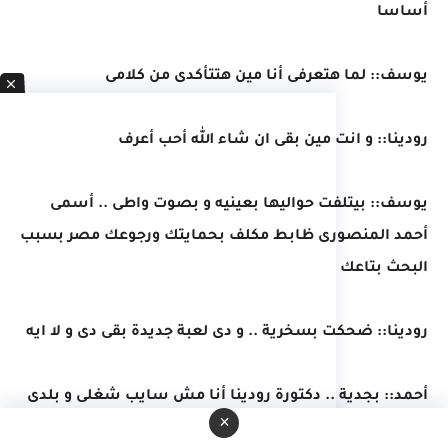
أساسا
يوسف:: لما هتعرفى أنا مين هتتأكدى من كلامى
رودينا:: و انت مين بقى ان شاء الله أحب أعرف
يوسف:: بيتلفت حواليها بعينيه و بصوت واطى .. أسمى
أحمد المنصورى ظابط مكلف بحمايتك ورجوعك مصر بسبب
البحث بتاعك
رودينا:: ضحكت بسخرية .. و دى لعبة جديدة بقى دى و لا ايه
أحمد:: بجدية .. دكتورة رودينا أنا مش سايب شغلى و بلدى
×
و جاى من مصر لغاية هنا كل المسافة دى عشان ألعب او