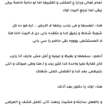
تمام تعالى ورايا ع المكتب و اطلبيها اما لو حاجة خاصة بيكى
يبقى لما نرجع البيت اوك
هنا:: لنفسها و هى بتدب رجلها فـ الارض .. ايه هو ده كل
شوية شخط و زعيق كدا و بتلقده بابى دى فـ البيت احنا هنا
فـ المستشفى يوووه بقى حاضر يا سي بابى
أدهم:: سمعها و بغيظ و عينيه ع أمل مش عارف انا يارب
كان كفاية عليا واحدة كدا كتير بجد و لـ هنا وطى صوتك و انتى
بتبرطمى بعد كدا و اتفضلى كملى شغلك
هنا:: اوك يا دكتور بعد أذنك
و بالفعل سابته و مشيت رجعت تانى تكمل كشف ع المرضى