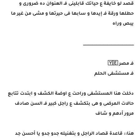
قصد لو خايفة ع حياتك قابلينى فـ العنوان ده ضرورى و
حطلها ورقة فـ إيدها و سابها فى حيرتها و مشى من غير ما
يبص وراه
___________________________
فـ مصر 🇾🇪
فـ مستشفى الحلم
دخلت هنا المستشفى وراحت ع اوضة الكشف و ابتدت تتابع
حالات المرضى و هى بتكشف ع راجل كبير فـ السن صادف
مرور أدهم و شاف
هنا:: قاعدة قصاد الراجل و بتغنيله جدو جدو يا أحسن جد