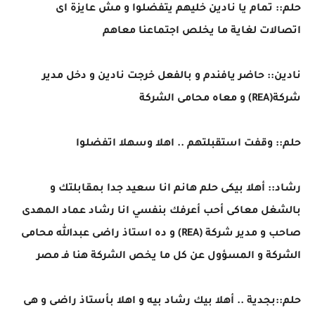
حلم:: تمام يا نادين خليهم يتفضلوا و مش عايزة اى
اتصالات لغاية ما يخلص اجتماعنا معاهم
نادين:: حاضر يافندم و بالفعل خرجت نادين و دخل مدير
شركة(REA) و معاه محامى الشركة
حلم:: وقفت استقبلتهم .. اهلا وسهلا اتفضلوا
رشاد:: أهلا بيكى حلم هانم انا سعيد جدا بمقابلتك و
بالشغل معاكى أحب أعرفك بنفسي انا رشاد عماد المهدى
صاحب و مدير شركة (REA) و ده استاذ راضى عبدالله محامى
الشركة و المسؤول عن كل ما يخص الشركة هنا فـ مصر
حلم::بجدية .. أهلا بيك رشاد بيه و اهلا بأستاذ راضى و هى