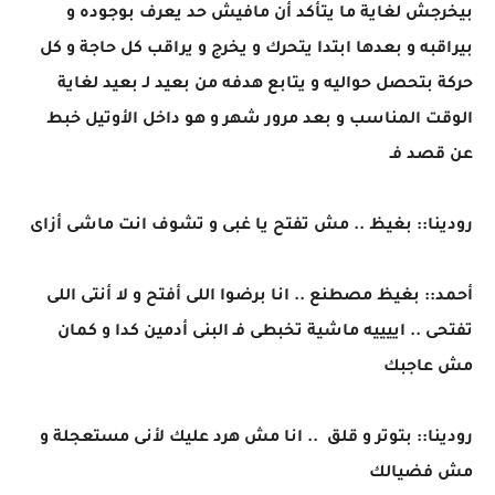
بيخرجش لغاية ما يتأكد أن مافيش حد يعرف بوجوده و
بيراقبه و بعدها ابتدا يتحرك و يخرج و يراقب كل حاجة و كل
حركة بتحصل حواليه و يتابع هدفه من بعيد لـ بعيد لغاية
الوقت المناسب و بعد مرور شهر و هو داخل الأوتيل خبط
عن قصد فـ
رودينا:: بغيظ .. مش تفتح يا غبى و تشوف انت ماشى أزاى
أحمد:: بغيظ مصطنع .. انا برضوا اللى أفتح و لا أنتى اللى
تفتحى .. اييييه ماشية تخبطى فـ البنى أدمين كدا و كمان
مش عاجبك
رودينا:: بتوتر و قلق .. انا مش هرد عليك لأنى مستعجلة و
مش فضيالك