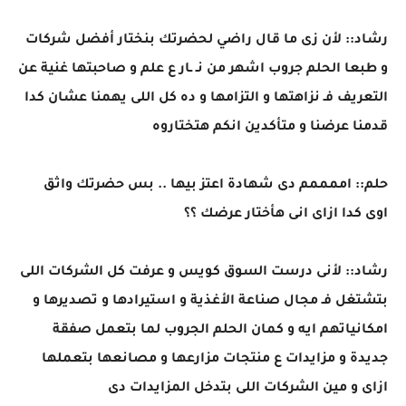
رشاد:: لأن زى ما قال راضي لحضرتك بنختار أفضل شركات
و طبعا الحلم جروب اشهر من نـ ـار ع علم و صاحبتها غنية عن
التعريف فـ نزاهتها و التزامها و ده كل اللى يهمنا عشان كدا
قدمنا عرضنا و متأكدين انكم هتختاروه
حلم:: اممممم دى شهادة اعتز بيها .. بس حضرتك واثق
اوى كدا ازاى انى هأختار عرضك ؟؟
رشاد:: لأنى درست السوق كويس و عرفت كل الشركات اللى
بتشتغل فـ مجال صناعة الأغذية و استيرادها و تصديرها و
امكانياتهم ايه و كمان الحلم الجروب لما بتعمل صفقة
جديدة و مزايدات ع منتجات مزارعها و مصانعها بتعملها
ازاى و مين الشركات اللى بتدخل المزايدات دى