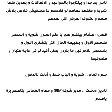
ناس جد جدا و بيلتزموا بالمواعيد و الاتفاقات و بعدين كلها
شوية و هنقعد معاهم لو كلامهم ما عجبكيش خلاص بلاش
منهم و نشوف العرض اللى بعدهم
قصى:: هشام بيتكلم صح يا حلم اصبرى شوية و اسمعى
كلامهم الأول و بطبيعة الحال انتى بتشترى الأول و
بتسمعى للأخر قبل ما بتردى يعنى أكيد لو فى حاجة هتبان و
هتعرفيها
حلم:: تمام .. شوية و الباب خبط و أذنت بالدخول
نادين::دخلت .. مدير شركة(REA) و معاه المحامى بتاعهم برة
يافندم