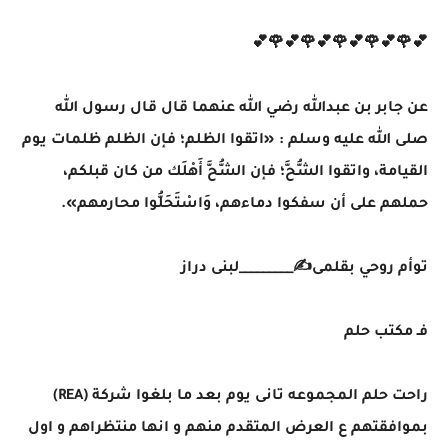
💕🌹💕🌹💕🌹💕🌹💕🌹💕
عن جابر بن عبدالله رضي الله عنهما قال قال رسول الله
صلى الله عليه وسلم : «اتقوا الظلم؛ فإن الظلم ظلمات يوم
القيامة، واتقوا الشُّحَّ؛ فإن الشُّحَّ أَهْلَك من كان قبلكم،
حملهم على أن سفكوا دماءهم، وَاسْتَحَلُّوا محارمهم».
توأم روحي بقلمى✍️_________لبنى دراز
فـ مكتب حلم
راحت حلم المجموعه تانى يوم بعد ما بلغوا شركة (REA)
بموافقتهم ع العرض المتقدم منهم و انها منتظراهم و اول