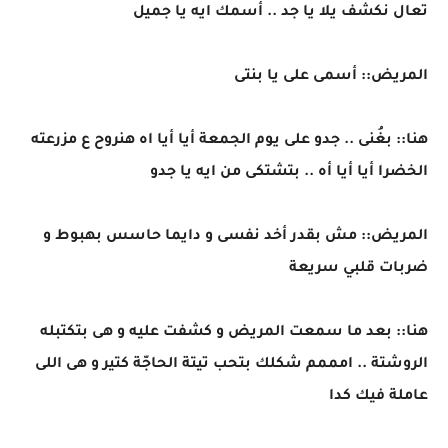
تعال نكشف يلا يا جد .. أسمك ايه يا جميل
المريض:: أسمى على يا بنتى
هنا:: بغُنى .. جدو على يوم الجمعة أيا أيا اه هنروح ع مزرعته
الخضرا أيا أيا أه .. بتشتكى من ايه يا جدو
المريض:: مش بقدر أخد نفسى و دايما حاسس بهبوط و
ضربات قلبي سريعة
هنا:: بعد ما سمعت المريض و كشفت عليه و هى بتكتبله
الروشتة .. امممم شكلك بتحب تيتة الحاجّة كتير و هى اللى
عاملة فيك كدا