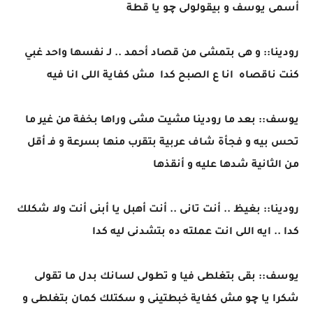
أسمى يوسف و بيقولولى چو يا قطة
رودينا:: و هى بتمشى من قصاد أحمد .. لـ نفسها واحد غبي
كنت ناقصاه انا ع الصبح كدا مش كفاية اللى انا فيه
يوسف:: بعد ما رودينا مشيت مشى وراها بخفة من غير ما
تحس بيه و فجأة شاف عربية بتقرب منها بسرعة و فـ أقل
من الثانية شدها عليه و أنقذها
رودينا:: بغيظ .. أنت تانى .. أنت أهبل يا أبنى أنت ولا شكلك
كدا .. ايه اللى انت عملته ده بتشدنى ليه كدا
يوسف:: بقى بتغلطى فيا و تطولى لسانك بدل ما تقولى
شكرا يا چو مش كفاية خبطتينى و سكتلك كمان بتغلطى و