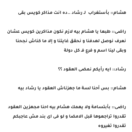
هشام:: بأستغراب لـ رشاد ..ده انت مذاكر كويس بقى
راضى:: طبعا يا هشام بيه لازم نكون مذاكرين كويس عشان
نعرف نوصل لهدفنا و نحقق غايتنا و إلا ما كناش نجحنا
وبقى لينا اسم و فرع فـ كل دولة
رشاد:: ايه رأيكم نمضى العقود ؟؟
هشام:: بس أحنا لسة ما جهزناش العقود يا رشاد بيه
راضى:: بأبتسامة ولا يهمك هشام بيه احنا مجهزين العقود
تقدروا تراجعوها قبل الامضا و لو فى اى بند مش عاجبكم
تقدروا تغيروه