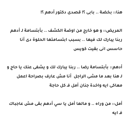
هنا:: بخضة .. بابى ؟! قصدى دكتور أدهم ؟!
المريض:: و هو خارج من اوضة الكشف .. بأبتسامة لـ أدهم
ربنا يبارك لك فيها .. بسبب ابتسامتها الحلوة دى أنا
حاسس انى بقيت كويس
أدهم:: بأبتسامة رضا .. ربنا يبارك لك و يشفى عنك يا حاج و
لـ هنا بعد ما مشى الراجل أنا مش عارف بصراحة اعمل
معاكى ايه واخدة جنان أمل فـ كل حاجة
أمل:: من وراه .. و مالها أمل يا سي أدهم بقى مش عاجباك
فـ ايه