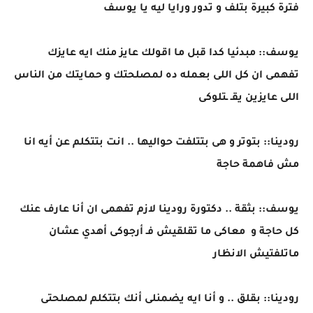
فترة كبيرة بتلف و تدور ورايا ليه يا يوسف
يوسف:: مبدئيا كدا قبل ما اقولك عايز منك ايه عايزك
تفهمى ان كل اللى بعمله ده لمصلحتك و حمايتك من الناس
اللى عايزين يقـ ـتلوكى
رودينا:: بتوتر و هى بتتلفت حواليها .. انت بتتكلم عن أيه انا
مش فاهمة حاجة
يوسف:: بثقة .. دكتورة رودينا لازم تفهمى ان أنا عارف عنك
كل حاجة و معاكى ما تقلقيش فـ أرجوكى أهدي عشان
ماتلفتيش الانظار
رودينا:: بقلق .. و أنا ايه يضمنلى أنك بتتكلم لمصلحتى