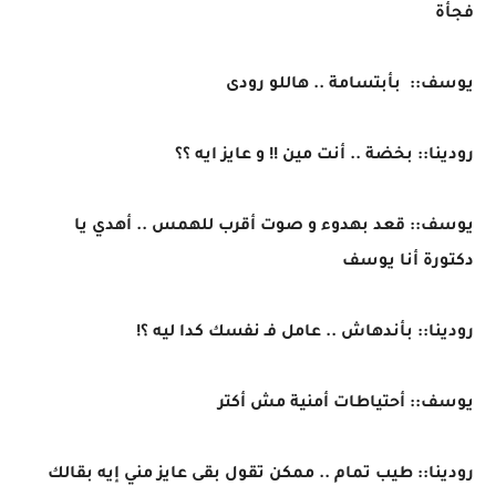
فجأة
يوسف:: بأبتسامة .. هاللو رودى
رودينا:: بخضة .. أنت مين !! و عايز ايه ؟؟
يوسف:: قعد بهدوء و صوت أقرب للهمس .. أهدي يا
دكتورة أنا يوسف
رودينا:: بأندهاش .. عامل فـ نفسك كدا ليه ؟!
يوسف:: أحتياطات أمنية مش أكتر
رودينا:: طيب تمام .. ممكن تقول بقى عايز مني إيه بقالك