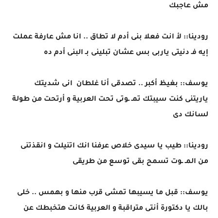
مش عاجبك
رودينا:: لأ انت فعلا بنى أدم لا تطاق .. انا مش عارفة عملت
إيه فـ دنيتى ياربى بس عشان تبلينى بـ البنى أدم ده
يوسف:: بغيظ أكبر .. تصدقى أنا غلطان انى شديتك
ياريتنى كنت سيبتك تمـ ـوتى تحت العربية و أرتحت من طولة
لسانك دى
رودينا:: طيب يا سيدى خلاص عرفنا انك اتنيلت و انقذتنى
من المـ ـوت تسمح بقى توسع من طريقى
يوسف:: قبل ما يسيبها تمشى قرب منها و بهمس .. خلى
بالك يا دكتورة أنتى متراقبة و العربية كانت هتخبطك عن