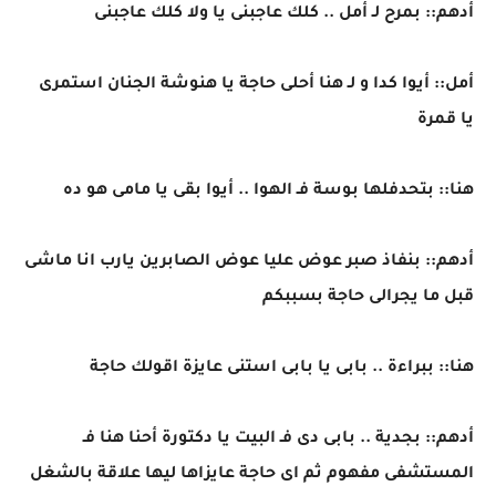
أدهم:: بمرح لـ أمل .. كلك عاجبنى يا ولا كلك عاجبنى
أمل:: أيوا كدا و لـ هنا أحلى حاجة يا هنوشة الجنان استمرى
يا قمرة
هنا:: بتحدفلها بوسة فـ الهوا .. أيوا بقى يا مامى هو ده
أدهم:: بنفاذ صبر عوض عليا عوض الصابرين يارب انا ماشى
قبل ما يجرالى حاجة بسببكم
هنا:: ببراءة .. بابى يا بابى استنى عايزة اقولك حاجة
أدهم:: بجدية .. بابى دى فـ البيت يا دكتورة أحنا هنا فـ
المستشفى مفهوم ثم اى حاجة عايزاها ليها علاقة بالشغل