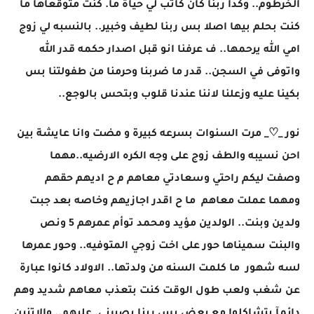
الخرطوم.. وكدا ربنا كان كاتب لي حياة ما. كنت متوقعاها ما
كنت بحلم بيها اصلا بس ربنا لطيف وخبير.. بالنسبه لي زوج
امي الله يرحمها.. ف عرفنا انو قبل اصدار حكمه قدر الله
واتوفى في السجن.. قدر ما ضربنا وحرمنا من طفولتنا بس
بكينا عليه وزعلنا لاننا عندنا قلوب وبتحس بالوجع..
نور _♡_ مرت السنوات بسرعه كبيرة و مضت وانا عايشة بين
احن نسيبه والطف زوج على وجه الكره الارضيه..مهما
وصفت ليكم راحتي وسعادتي معاهم م ح اديهم حقهم
ومهما عملت معاهم ما ح اقدر اجازيهم وخاصه بعد جبت
ولدين وبنت.. الولدين مؤيد ومحمد توأم عمرهم 5 ونص
والبنت سميناها حور على اخت زوجي المتوفيه.. وحور عمرها
لسه شهور ما كلمت السنه من ولدتها.. الاولاد كانوا عبارة
عن شغب ولعب طول الوقت كنت بتعذب معاهم شديد وهم