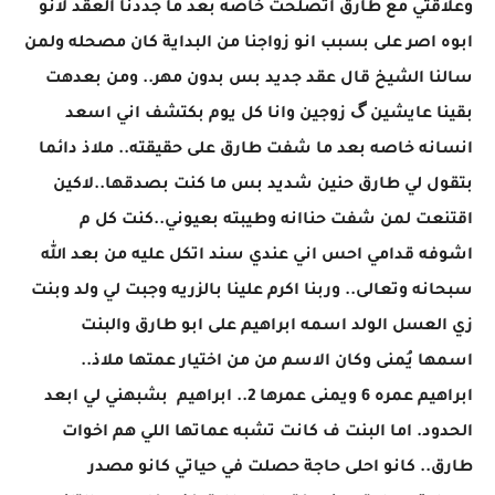
وعلاقتي مع طارق اتصلحت خاصه بعد ما جددنا العقد لانو
ابوه اصر على بسبب انو زواجنا من البداية كان مصحله ولمن
سالنا الشيخ قال عقد جديد بس بدون مهر.. ومن بعدهت
بقينا عايشين گ زوجين وانا كل يوم بكتشف اني اسعد
انسانه خاصه بعد ما شفت طارق على حقيقته.. ملاذ دائما
بتقول لي طارق حنين شديد بس ما كنت بصدقها..لاكين
اقتنعت لمن شفت حناانه وطيبته بعيوني..كنت كل م
اشوفه قدامي احس اني عندي سند اتكل عليه من بعد الله
سبحانه وتعالى.. وربنا اكرم علينا بالزريه وجبت لي ولد وبنت
زي العسل الولد اسمه ابراهيم على ابو طارق والبنت
اسمها يُمنى وكان الاسم من من اختيار عمتها ملاذ..
ابراهيم عمره 6 ويمنى عمرها 2.. ابراهيم بشبهني لي ابعد
الحدود. اما البنت ف كانت تشبه عماتها اللي هم اخوات
طارق.. كانو احلى حاجة حصلت في حياتي كانو مصدر