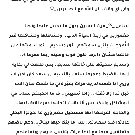
عايشين حياتنا الله سبحانه وتعالى كان معانا في اي لحظه
وفي اي وقت.. ان االله مع الصابرين _♡
سلمى _♡_ مرت السنين بدون ما نحس عليها ونحنا
مغمورين في زينة الحياة الدنيا.. ومشاغلها ومشاكلها قدر
الله وجبت بنتين سميتهم.. نور وسديم... نور سميتها على
خالتها عشان دايرها تكون قويه وحنينة زيها عمرها 6..
وسديم سميتها على خالتها سديم.. بس طلعت لي بكايه
زيها بالضبط وعمرها سنه.. بالنسبه لي سعد كان احن اب
وزوج انا شفته لدرجة مرات بغيّر لاني ما شفت حنان الاب
قبل كدا ولا ذقته .. واما نسيبتي.. ف ما احكيلكم لسه.. في
المشاكل والنكد بس أنا بقيت اتجنبها ومره اقيف ليها..
والحاجه العرفتها انها مستحيل تتغير وزي ما بقولوا البخلي
عادتوا قلد سعادتو.. بس ما بنكر حبها لبناتي.. وهم برضهم
متعلقيين فيها مع انها مرات بتقسى عليهم وبتعاملهم