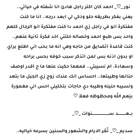
نور _♡_ احمد كان اكتر راجل هادئ انا شفته في حياتي..
يعني بفكر بطريقه حلو وذكي لي ابعد درجه.. انا ما كنت
مفتكرة انو في راجل زي احمد دا كنت مفتكرة انو الرجال كلهم
واحد بس طبع احمد وخصاله خلتني اخد فكرة تانية عنهم..
كنت قاعدة اتضايق من حاجه وهي انه ما بحب اني اطلع براي
او بدون اذنه بس لمن اتذكر سبب خوفه بحس براحه
وسعادة. ام نسيبتي.. فمهما حكيت عنها ما ح اقدر اوصف
حنانها وطيبتها.. احساس انك عندك زوج زي الجبل ما بتهد
ونسيبه حنينه وطيبه دي حاجات بتخليني احس اني مغمورة
بنِعم الله ومحظوظه فعلآ ♡
بـــعــــــــــــد ســـــــــــــــــــــــــــنوات _♡_
سديم _♡_ تّمّر الايام والشهور والسنين بسرعه خياليه..