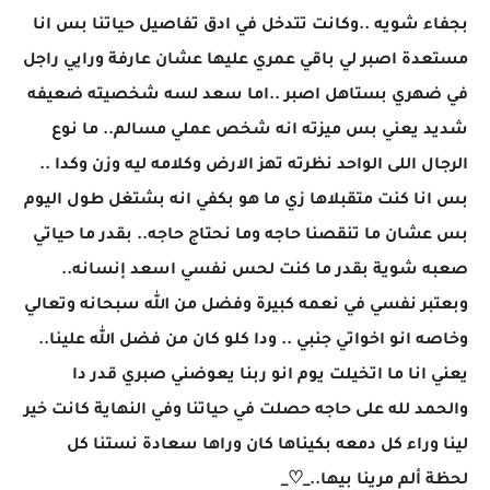
بجفاء شويه ..وكانت تتدخل في ادق تفاصيل حياتنا بس انا
مستعدة اصبر لي باقي عمري عليها عشان عارفة ورايي راجل
في ضهري بستاهل اصبر ..اما سعد لسه شخصيته ضعيفه
شديد يعني بس ميزته انه شخص عملي مسالم.. ما نوع
الرجال اللى الواحد نظرته تهز الارض وكلامه ليه وزن وكدا ..
بس انا كنت متقبلاها زي ما هو بكفي انه بشتغل طول اليوم
بس عشان ما تنقصنا حاجه وما نحتاج حاجه.. بقدر ما حياتي
صعبه شوية بقدر ما كنت لحس نفسي اسعد إنسانه..
وبعتبر نفسي في نعمه كبيرة وفضل من الله سبحانه وتعالي
وخاصه انو اخواتي جنبي .. ودا كلو كان من فضل الله علينا..
يعني انا ما اتخيلت يوم انو ربنا يعوضني صبري قدر دا
والحمد لله على حاجه حصلت في حياتنا وفي النهاية كانت خير
لينا وراء كل دمعه بكيناها كان وراها سعادة نستنا كل
لحظة ألم مرينا بيها.._♡_