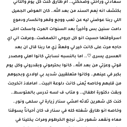
سعادتي وراحتي وضحكتي.. ام طارق كنت كل يوم والتاني
بكتشف انه نِعم السند من بعد الله.. كان العوض الجميل
اللي ربنا عوضني ليه عن تعب ووجع وقهر وانكسار ودموع
دامت سنين بس وأخيراً بعد السنوات المرت واسكت احلى
اسرةوقتها حسيت انو كل جروحي اتضمضت..وعرفت اني اي
حاجه مرت على كانت خير لي وفعلاً زي ما ربنا قال ان بعد
العسرى يسرى ♡.. اما بالنسبه نسابتي كانوا اهلي ومصدر
قوتي وعزتي من بعد الله.. كانوا بحترموني وبقدروني وكل يوم
بكبر في عينهم.. وكانوا متعلقيين شديد بي اولادي وبحبوهم
من قلبهم وخاصه يُمنى كانت دلوعة البيت.. اماملاذ اتخرجت
وبقت دكتورة اطفال.. و متاب ف لسه تدرس بالمتوسط..
كنت كل شهرين ثلاثه امشي سنار زيارة لي سلمى ونور..
وخاصه انو طارق شغله كله في سنار ف كان أحياناً يسوقنا
معاه ونقعد شهور حتى نرجع الخرطوم ومرات يخلينا في