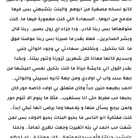
دائمآ بتشاكلوا مع بعض بس ربنا يصبرني. عليهم.. والاتنين
كانو نسخه مصغرة من ابوهم والبنت بتشبهني بس فيها
ملامح من ابوها.. السعادة اللي كنت مغمورة فيها ما. كنت
متوقعاها بس ربنا قادر.. ودا جزاء اي زول بصبر.. ربنا قال
وبشر الصابرين.. فهلا بقدر ما صبرنا بس ربنا عوضنا فوق
ما. كنا بنتخيل.. وبتكتمل سعادتي بي وجود اخواتي جنبي
وسديم كانها معانا كل شهرين تزورنا وتنور بيتنا.. وبكدا
بقدر اقول اني عايشة حياة ما كنت بتخيل نفسي اعيشها من
جهة سند واب لي اولادي ومن جهة تانيه نسيبتي واخواتي..
احمد بطبعه حنين جداً وكان متعلق بي اولاد خاصه حور كان
بحبها حب مفرط حتى انا بستغرب.. مثلآ ما ينوم الا تنوم حور
ولمن برجع يسأل عنها و يلاعبها وما يرضى انها تبكي ابدأ..
كنت مفتكرة انو الناس ما بحبو البنات بحبو الاولاد بس لمن
شفت حب احمد لي بته اتغيرت وجهت نظري تمامآ.. ونحنا