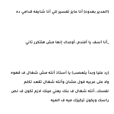
(المدير بهدوء) أنا عايز تفسير للي أنا شايفه قدامي ده
_أنا آسف يا أفندم..أوعدك إنها مش هتتكرر تاني
(رد عليا وبدأ يتعصب) يا أستاذ أنته مش شغال ف قهوه
ولا على عربيه فول عشان وأنته شغال تقعد تكلم
نفسك..أنته شغال ف بنك يعني عينك لازم تكون ف نص
راسك ويكون تركيزك ميه ف الميه