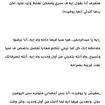
هتعرف أنا بقول إيه ف سري وممكن تغلط وترد عليا..لكن
ردها أكدلي إنها روفيده)
_إيه يا عبدالرحمن..هيا عنيا فيها حاجه ولا إيه..أنا برضوا
ملاحظه إنك كل أما تيجي تتكلم معايا تفضل باصص ف عنيا
وتسرح..ولا أنته بتحبني من أول وجديد ولا إيه..أنته تصرفاتك
بقت غريبه بصراحه
_مفيش يا روفيده..أنا بس أعصابي متوتره بس اليومين
دول..وبعدين فيها إيه لما أحبك من أول وجديد..وكل وقت