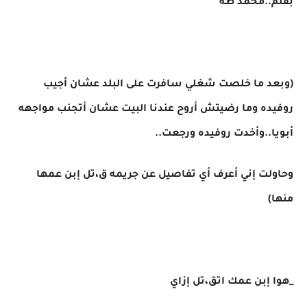
بقلم..محمد طه
(وبعد ما خلصت شغلي سافرت على البلد عشان أجيب
روفيده وما رضيتش أروح عندنا البيت عشان أتجنب مواجهه
أبويا..وأخدت روفيده ورجعت..
وحاولت إني أعرف أي تفاصيل عن جريمه ق،تل إبن عمها
منها)
_هوا إبن عمك اتق،تل إزاي