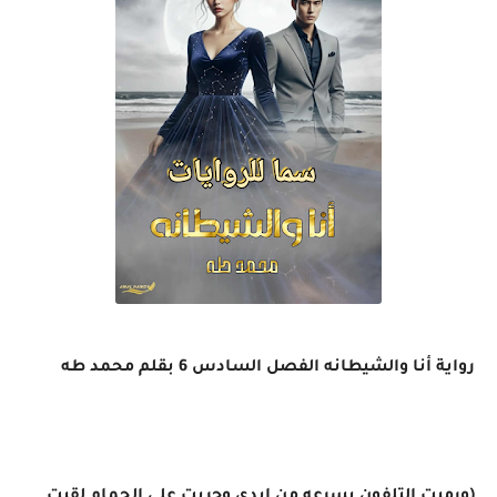
رواية أنا والشيطانه الفصل السادس 6 بقلم محمد طه