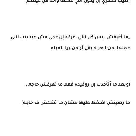
_طيب تفتكري إن يكون اللي عملها واحد من عيلتكم
_ما أعرفش..بس كل اللي أعرفه إن عمي مش هيسيب اللي
عملها..من العيله بقي أو من برا العيله
(وبعد ما أتأكدت إن روفيده فعلا ما تعرفش حاجه..
ما رضيتش أضغط عليها عشان ما تشكش ف حاجه)