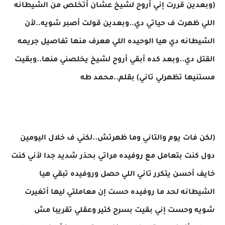
(وبعدين قررت إني أروح لشيخ عشان أتخلص من الشيطانه
اللي ظهرت ف حياتي دي..وبعدين قولت أصبر شويه..لأن
الشيطانه دي هيا الوحيده اللي هعرف منها تفاصيل جريمه
القتل دي..وبعد كده أبقي أروح لشيخ يخلصني منها..وبقيت
مستنيها تظهرلي تاني) بقلم..محمد طه
(لكن فات يوم والتاني وما ظهرتش..لكني ف خلال اليومين
دول كنت بتعامل مع روفيده مراتي بحذر شديد جدا لأني كنت
خايف أحسن يتكرر تاني اللي حصل وروفيده تبقي هيا
الشيطانه لحد ما روفيده حست إن معاملتي ليها أتغيرت
شويه وحست إني بقيت بسرح كتير وعقلي تقريبا مش