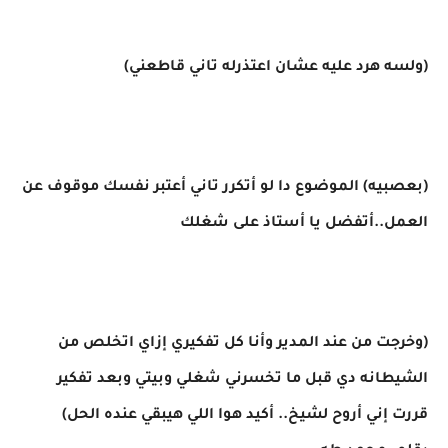
(ولسه هرد عليه عشان اعتذرله تاني قاطعني)
(بعصبيه) الموضوع دا لو أتكرر تاني أعتبر نفسك موقوف عن
العمل..أتفضل يا أستاذ على شغلك
(وخرجت من عند المدير وأنا كل تفكيري إزاي اتخلص من
الشيطانه دي قبل ما تخسرني شغلي وبيتي وبعد تفكير
قررت إني أروح لشيخ.. أكيد هوا اللي هيبقي عنده الحل)