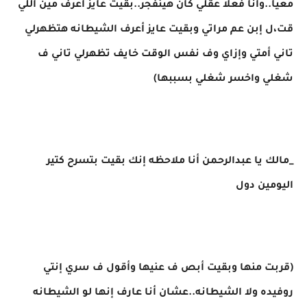
معيا..وأنا فعلا عقلي كان هينفجر..بقيت عايز أعرف مين اللي
قت،ل إبن عم مراتي وبقيت عايز أعرف الشيطانه هتظهرلي
تاني أمتي وإزاي وف نفس الوقت خايف تظهرلي تاني ف
شغلي واخسر شغلي بسببها)
_مالك يا عبدالرحمن أنا ملاحظه إنك بقيت بتسرح كتير
اليومين دول
(قربت منها وبقيت أبص ف عنيها وأقول ف سري إنتي
روفيده ولا الشيطانه..عشان أنا عارف إنها لو الشيطانه