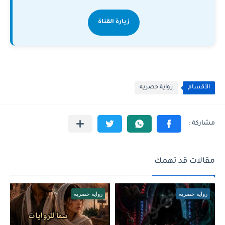
زيارة القناة
الأقسام
رواية حصريه
مقالات قد تهمك
رواية حصريه
رواية حصريه