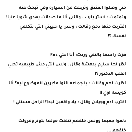
حتي وصلوا الفندق وترجلت من السياره وهي تبحث عنه
وتمتمت : استر يارب.. والنبي أنا ما صدقت يهدي شويا عليا!
اقتربت منها دمع وقالت : ونس يا حبيبتي انتي بتكلمي
نفسك ؟!
هزت راسها بالنفي وردت: أنا امتي ده؟!
نظر لها سليم بدهشة وقال : ونس انتي مش طبيعيه تحبي
اطلب الدكتور ؟!
نظرت لهم وقالت : يا جماعه انتوا مكبرين الموضوع ليه؟ أنا
كويسه اوي !!
اقترب ادم وجيلان وقال : يلا واقفين ليه؟! الراجل مستني !
دلفوا جميعا وونس خلفهم تتلفت حولها بتوتر وهرولت
خلفهم ...