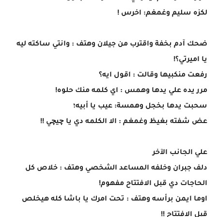
لكزه سليم وغمغم: اخرس !
ضحك آدم بخفة واقترب من جيلان وهتف : وانتي ساكته ليه
يا اميرتي؟!
رفعت منكبيها وقالت : اقول ايه؟
مرر يده علي يدها وهمس : اي كلمه منك حلوه!
سحبت يدها بخجل وهمسة: عيب يا أبيه؛
عض شفته بغيظ وغمغم : الا الكلمه دي يا چيچي !!
علي الجانب الآخر
دلف جبران وخلفه المساعد الشخصي وهتف : خلاص كل
الحاجات دي قبل الافتتاح مفهوم!
اوما ايمن برأسه وهتف : تحت امرك يا باشا كله هيخلص
قبل الافتتاح !!