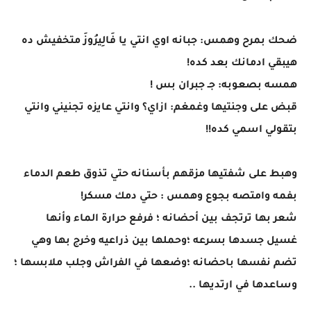
ضحك بمرح وهمس: جبانه اوي انتي يا فَالِيرُوزَ متخفيش ده
هيبقي ادمانك بعد كده!
همسه بصعوبه: جـ جبران بس !
قبض على وجنتيها وغمغم: ازاي؟ وانتي عايزه تجنيني وانتي
بتقولي اسمي كده!!
وهبط على شفتيها مزقهم بأسنانه حتي تذوق طعم الدماء
بفمه وامتصه بجوع وهمس : حتي دمك مسكر!
شعر بها ترتجف بين أحضانه ؛ فرفع حرارة الماء وأنها
غسيل جسدها بسرعه ؛وحملها بين ذراعيه وخرج بها وهي
تضم نفسها باحضانه ؛وضعها في الفراش وجلب ملابسها ؛
وساعدها في ارتديها ..