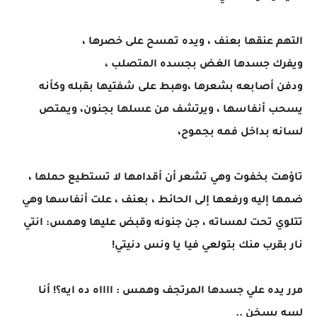
التهم عنقها بعنف ، ويده تمسح على خصرها ،
ويفرك جسدها الغض بجسده المتصلب ،
ودفن أصابعه بشعرها ،وهبط على شفتيها بقبله وكأنه
يسحب أنفاسها ، ويرتشف من عسلها بجنون، ويمتص
لسانه بداخل فمه بجموح،
تاؤهت بخفوت وهي تشعر أن أقدامها لا تستطيع حملها ،
ضمها إليه ورفعها إلى الحائط ، بعنف ، علت أنفاسها وهي
تتلوي تحت لمساته ، جن جنونه وقبض عليها وهمس: انتي
نار بقرب منك بتولعي فيا يا ونس دنيتي!
مرر يده علي جسدها المرتجف وهمس : ااااه ده ايه؟! أنا
لسه بسخن ..