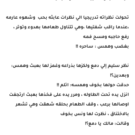
تحولت نظراته تدريجيا الي نظرات عابثه بحب وشهوه عارمه
،عندما راقب شفتيها ،وهي تتناول طعامها بهدوء وتوتر ،
رفع حاجبه ومسح فمه
بغضب وهمس : ساحره !!
نظر سليم إلي دمع ولكزها بذراعه وغمز لها بعبث وهمس:
وبعدين؟!
حدقت حولها بخوف وهمسه: اتلم !!
انزل يده تحت الطاوله ، ومرر يده على فخذها بعبث ارتجفت
اوصالها برعب ، وقف الطعام بحلقه شهقت وهي تشعر
بالاختناق ، نظرت لها ونس بخوف
وقالت: مالك يا دمع؟!