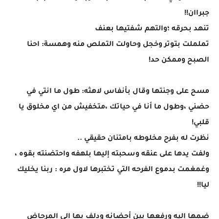
جبراان!!
تنهد بحرقه ؛والتهم شفتيها بعنف
تململت بتوتر وخجل وحاولت التملص منه وهمسة: احنا
الصبح وممكن حد!
مسح على وجنتها وقال بأنفاس لاهثه: طول ما انتي في
حضني ،وطول ما أنا في حياتك ،متخفيش من اي مخلوق يا
قلبي!
نظرت له بفرح مخلوطه بامتنان حقيقي ..
ولفت يدها على عنقه وسحبته إليها بلهفه واحتضنته بقوه ،
وغمغمت بدموع الفرحه التي تختبرها لاول مره : ربنا يخليك
ليا!!
ضمها إليه ورفعها بين أحضانه ودلف بها الي المرحاض