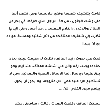
قامت بتنشيف شعرها ،وتغير ملابسها ،وهي تشعر أنها
على وشك الجنون ، من هذا الراجل الذي اغرقها في بحر من
الحنان ،والدفء ،والكلام المعسول ،من أمس وحتي اليوم!
نظرت إلي شفتيها المنتفخه من اثار شفتيه وهمسة: هو ده
جبران بجد !!
فذت علي صوت رنين الهاتف، نظرت له وغيمت عينيه بحزن
،عندما وجدت رقم وائل علي شاشه الهاتف، منذ أيام وهو
يدق عليها ويرسال لها الرسائل النصية والصوتيه، وهي لا
تستطيع الرد عليه فهي الان متزوجه، ولا يجوز أن يكون
بينهم مجرد الكلام الآن ...
مسكت الهاتف وكتمت الصوت وقالت : سامحني مش