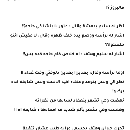
فاليروز ؟!
نظر له سليم بدهشة وقال : منور يا باشا في حاجه؟!
اشار له برأسه ووضع يده خلف ظهره وقال: لا مفيش انتو
خلصتوا؟؟
اشار له سليم وهتف : اه خلاص كام حاجه كده بس!!
اوما برأسه وقال: بعدين! بعدين دلوقتي وقت غداء !!
نظر الي ونس بتوعد وهتف: اكيد الانسه ونس شايفه كده
برضو!
نهضت وهي تشعر بنعقاد لسانها من نظراته
وهمسه وهي تشعر بألم شديد ف امعاءها : شايفه اه !!
تحرك جبران وهتف بحسم : ورايه طيب عشان نتغدا!