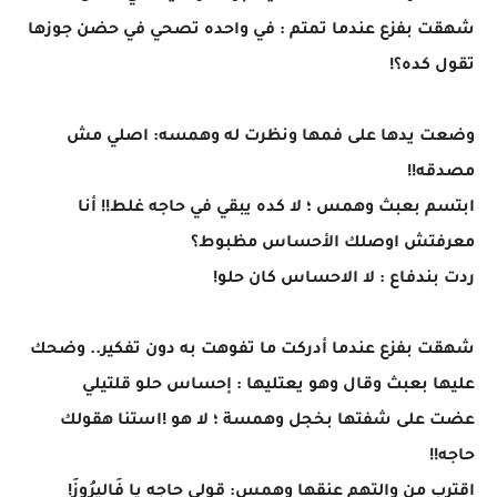
شهقت بفزع عندما تمتم : في واحده تصحي في حضن جوزها
تقول كده؟!
وضعت يدها على فمها ونظرت له وهمسه: اصلي مش
مصدقه!!
ابتسم بعبث وهمس ؛ لا كده يبقي في حاجه غلط!! أنا
معرفتش اوصلك الأحساس مظبوط؟
ردت بندفاع : لا الاحساس كان حلو!
شهقت بفزع عندما أدركت ما تفوهت به دون تفكير.. وضحك
عليها بعبث وقال وهو يعتليها : إحساس حلو قلتيلي
عضت على شفتها بخجل وهمسة ؛ لا هو !استنا هقولك
حاجه!!
اقترب من والتهم عنقها وهمس: قولي حاجه يا فَالِيرُوزَ!