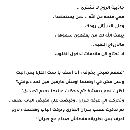
جاذبية الروح لا تشترى ..
فهي منحة من الله .. لمن يستحقها ،
وعلى قدر رٌقي روحك ..
يبعث الله لك من يفقهون سموها ،
فالأرواح النقية ..
لا تحتاج الى مقدمات لدخول القلوب
"غمغم صبحي بخوف : أنا آسف يا ست الكل! بس البت
ونس مش في اوضتها ؛ومش عارفين فين لحد دلوقتي؟
نظرت لهم بدهشة ؛ثم جحظت عينيها بعدم تصديق'
وتحركت الي غرفه جبران , وقبضت علي مقبض الباب بعنف..
ثم تذكرت غضب جبران الحارق وتركت الباب وهمسة : لازم
اعرف بس بطريقه مفهاش صدام مع جبران!!