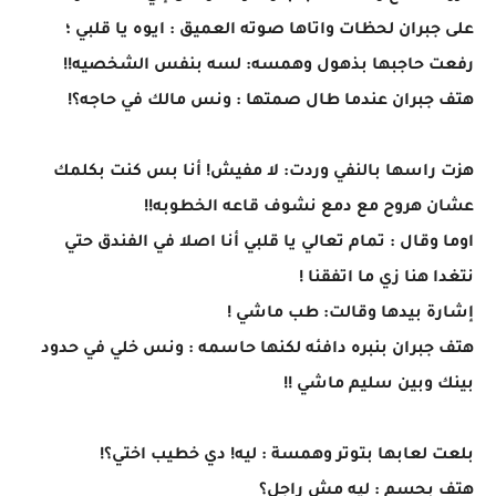
على جبران لحظات واتاها صوته العميق : ايوه يا قلبي ؛
رفعت حاجبها بذهول وهمسه: لسه بنفس الشخصيه!!
هتف جبران عندما طال صمتها : ونس مالك في حاجه؟!
هزت راسها بالنفي وردت: لا مفيش! أنا بس كنت بكلمك
عشان هروح مع دمع نشوف قاعه الخطوبه!!
اوما وقال : تمام تعالي يا قلبي أنا اصلا في الفندق حتي
نتغدا هنا زي ما اتفقنا !
إشارة بيدها وقالت: طب ماشي !
هتف جبران بنبره دافئه لكنها حاسمه : ونس خلي في حدود
بينك وبين سليم ماشي !!
بلعت لعابها بتوتر وهمسة : ليه! دي خطيب اختي؟!
هتف بحسم : ليه مش راجل؟