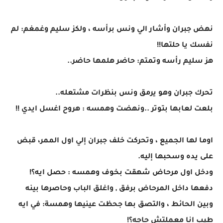
نهض جبران وأشار الي ونس برأسه ، ولكز سليم وغمغم: لم
نفسك يا حلتها!!
هز سليم رأسه وتمتم: حاضر هلمها حاضر..
تحرك جبران وهو يرمق ونس بنظرات مشتعله..
بلعت لعابها بتوتر ..ونهضت وهمسه : هروح اغسل ايدي !!
اوما لها الجميع ، وتحركت خلف جبران إلي اول الممر، قبض
على يده وسحبها إليه.
ودخل اول مرحاض شهقت بخوف وهمسه : حصل ايه؟!
دفعها داخل المرحاض برفق , واغلق الباب وحاصرها بينه
وبين الحائط ، والتصق بها جحظت عينيها وهمسة: في ايه
طيب انا معملتش حاجه؟!