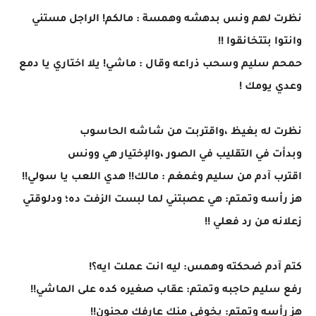
نظرت لهم ونس بدهشه وهمسة : مالكم! الراجل مستني
وانتوا بتتخانقوا !!
حمحم سليم وسحب ذراعه وقال : ماشي! يلا اختاري يا دمع
وعدي يومك !
نظرت له بغيظ ،واقتربت من شاشه الحاسوب
وبدأت في التقليب في الصور ،والإختيار هي وونس
اقترب آدم من سليم وغمغم : مالك!! هدي اللعب يا سولي!!
هز رأسه وتمتم: هي عصبتني لما لبست الزفت ده؛ ودلوقتي
زعلانه من رد فعلي !!
كتم آدم ضحكته وهمس: ليه انت عملت ايه؟!
رفع سليم حاجبه وتمتم: عقاب صغيره كده على الماشي!!
هز رأسه وتمتم: يخوفي منك عارفك مجنون!!