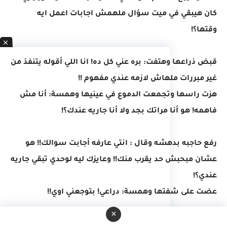
كان هيبقي في ميت سؤال ملهمش اجابات اعمل ايه
وقتها؟!
قبض ذراعها وهتفت: بره عني كل ده! انا اللي أقوله يتنفذ من
غير مبررات ملهاش لازمه عندي مفهوم !!
هزت راسها وتجمعت الدموع في عينيها وهمسة: أنا مش
فاهمه! هو أنا مراتك بجد ولا أنا جاريه عندك؟!
رفع حاجبه بدهشه وقال : انتي عارفه أجابت سوالك!! هو
عشان مبحبش حد يقرب منك!! وعايزك ليه لوحدي تبقي جاريه
عندي؟!
عضت على شفتها وهمسة: دراعي! بتوجعني اوي!!
×
اغمض عينيه وضغطه على شفته بقوه وهتف: ليه بتعملي