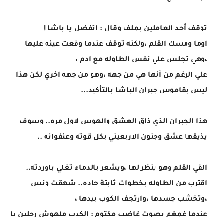
توقف أحد العاملين بملف وقال : اتفضل يا باشا !
اوما ومسك القلم ،ولكنه توقف عندما وقعت عينه عليها
،وهي تجلس علي نفس الطاوله مع ادم ،
علي الرغم من أنها هي من جهه ،وهو من جهه اخري لكن هذا
ليس بقاموس جبران الباشا بالتأكيد...
هذا الجبران الذي ذاق العشق والهوس لاول مره.. وسوف
يذيقها عشق وجنون الاربعيني بكل قوته وعنفوانه ..
القي القلم وهو ينظر لها ،ويشعر بالدماء تغلي باوردته..
اقترب من الطاوله بخطوات ثابتة حاده.. شهقت ونس
،وتخشب جسدها ،وارتجف الكوب بيدها ،
عندما غمغم بصوت غاضب مكتوم : الكدب ملهوش رجلين يا