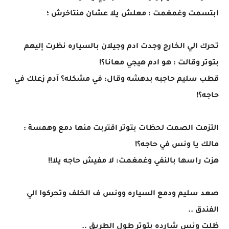
ابتسمت وغمغمت : معلش يلا عشان منتاخرش ؛
تحرك الي الخارج وجدت ادم وجيلان بالسياره نظرت إليهم
بتوتر وقالت : هو ادم هيجي معانا؟!
قطب سليم حاجبه بدهشه وقال: في مشكله؟ آدم زعلك في
حاجه؟!
التزمت الصمت لحظات بتوتر اقتربت منها دمع وهمسة :
مالك يا ونس في حاجه؟!
هزت راسها بالنفي وغمغمت: لا مفيش حاجه يلا!!
صعد سليم ودمع السياره وونس ف الخلف وتحركوا الي
الفندق ..
ظلت ونس شارده بتوتر طول الطريق ..