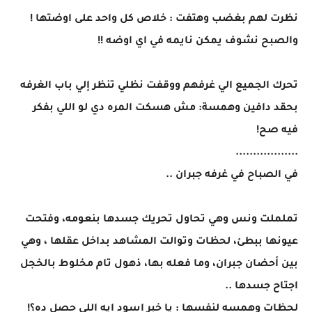
نظرت لهم بغضب وهتفت : خلاص كل واحد على اوضتها !
والصبح نشوف يمكن نايمه في اي اوضه !!
تحرك الجميع الي غرفهم ووقفت نظلي تنظر إلي باب الغرفه
بحقد دافين وهمسة: مش هسكت المره دي لو اللي بفكر
فيه صح!
..................
في الصباح في غرفه جبران ..
تململت ونس وهي تحاول تحريك جسدها بنعومه، وفتحت
عيونها ببطئ، لحظات وتوالت المشاهد بداخل عقلها ، وهي
بين أحضان جبران، وما فعله بها، ذهول تام مخلوط بالخجل
اجتاح جسدها ..
لحظات وهمسه لنفسها : يا خبر اسود ايه اللي حصل ده؟!