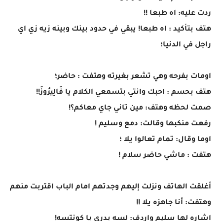
ردت عليه: اه طبعا !!
هتف بتأكيد : اه طبعا! يبقي في حدود بينك وبينه زيه زي اي
راجل في الدنيا؛
اومات بفرحه وهي تشعر بغيرته وهتفت : حاضر؛
هتف بحسم : احبك وانتي بتسمعي الكلام يا فَالِيرُوزَ!!
صمت لحظه وهتف: مين تاني جاي معاكم؟!
رفعت منكبها وقالت: دمع وسليم !
اوما وقال: تمام تعالوا يلا ؛
هتفت : ماشي حاضر سلام !
أغلقت الهاتف ونزلت إليهم وجدتهم امام الباب اقتربت منهم
وهتفت: أنا جاهزه يلا !!
اشاره لها سليم واردف: لسه بدري يا كونتسه!