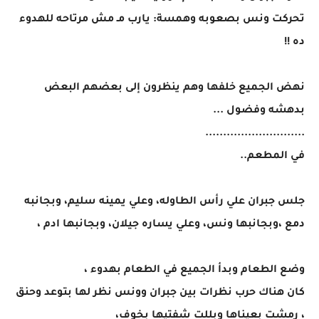
تحركت ونس بصعوبه وهمسة: يارب مـ مش مرتاحه للهدوء
ده !!
نهض الجميع خلفها وهم ينظرون إلى بعضهم البعض
بدهشه وفضول ...
............................
في المطعم..
جلس جبران علي رأس الطاوله، وعلي يمينه سليم، وبجانبه
دمع ،وبجانبها ونس، وعلي يساره جيلان، وبجانبها ادم ،
وضع الطعام وبدأ الجميع في الطعام بهدوء ،
كان هناك حرب نظرات بين جبران وونس نظر لها بتوعد وحنق
، رمشت بعيناها وبللت شفتيها بخوف،