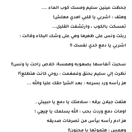
جحظت عينين سليم ومسك كوب الماء ....
وهتف : اشربي يا قلبي اهدي معلش!
تمسكت بالكوب ، وارتشفت القليل...
ربتت ونس على ظهرها وهي على وشك البكاء وقالت :
اشربي يا دمع خدي نفسك !!
سحبت أنفاسها بصعوبه وهمسة: خلاص راحت يا ونس!!
نظرت إلي سليم بحنق وغمغمت : روحي كانت هتطلع؟!
هز رأسه ورد بسرعه : بعد الشر! حقك عليا والله ...
هتفت جيلان برقه : سلامتك يا دمع يا حبيبتي ,
اومات دمع وردت بحب : الله يسلمك يا چيچي ؛
هز ادم رأسه بيأس من تصرفات صديقه
وهمس : هتموتها يا مجنون!!