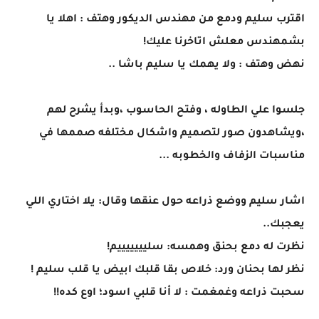
اقترب سليم ودمع من مهندس الديكور وهتف : اهلا يا
بشمهندس معلش اتاخرنا عليك!
نهض وهتف : ولا يهمك يا سليم باشا ..
جلسوا علي الطاوله ، وفتح الحاسوب ،وبدأ يشرح لهم
،ويشاهدون صور لتصميم واشكال مختلفه صممها في
مناسبات الزفاف والخطوبه ...
اشار سليم ووضع ذراعه حول عنقها وقال: يلا اختاري اللي
يعجبك..
نظرت له دمع بحنق وهمسه: سليييييييم!
نظر لها بحنان ورد: خلاص بقا قلبك ابيض يا قلب سليم !
سحبت ذراعه وغمغمت : لا أنا قلبي اسود؛ اوع كده!!