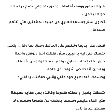
،انزلها برفق ووقف أمامها ، وحدق بها وهي تضم ذراعيها
حولها بخجل ،
تحاول ستر جسدها العاري من عينيه الجائعتين التي تلتهم
جسدها ،
قبض على يديها وثبتهم على الحائط وحدق بها وقال: بتخبي
نفسك مني ليه يا حبيبي مش قلتلك احنا دلوقتي واحد!!
حدق بها بإعجاب صارخ ، واقترب منها وهمس بأذنها :
وبعدين أنا خلاص شوفت كل حاجه!
وجسمك كله اطبع جوه عقلي وقلبي حفظتك يا قلبي؛
شهقت بخجل وأعطته ظهرها وقالت: بس كفايه هعيط!!
فتح الماء عليهم وضمها بحضنه من ظهرها وهمس: لا
مفيش عياط تاني؛