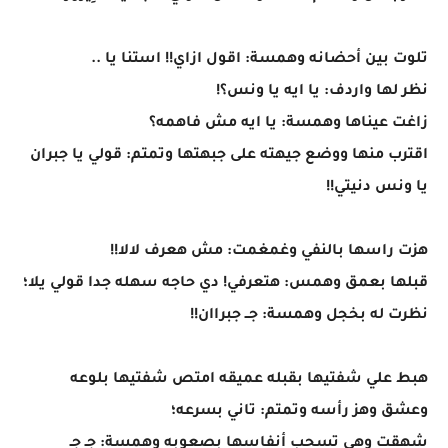
تلوت بين أحضانه وهمسة: اقول ازاي!! استنا يا ..
نظر لها واردف: يا ايه يا ونس؟!
زاغت عيناها وهمسة: يا ايه مش فاهمه؟
اقترب منها ووضع جيهته على جبهتها وتمتم: قولي يا جبران
يا ونس دنيتي!!
هزت راسها بالنفي وغمغمت: مش هعرف لالا!!
قبلها بعمق وهمس: هتعرفي! دي حاجه سهله جدا قولي يلا؛
نظرت له بخجل وهمسة: جــ جبراان!!
هبط علي شفتيها بقبله عميقه امتص شفتيها بلوعه
وعشق وهز رأسه وتمتم: تاني بسرعه؛
شهقت وهي تسحب أنفاسها بصعوبه وهمسة: جـ جـ