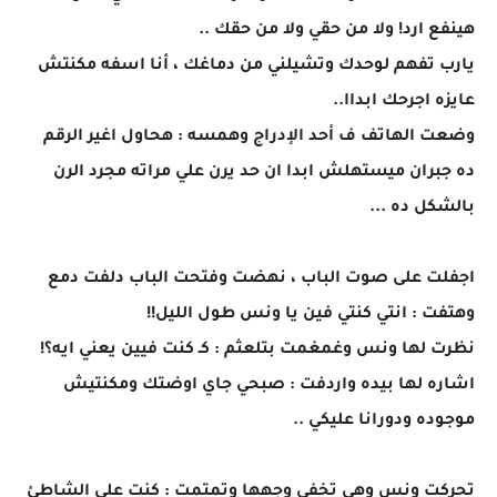
هينفع ارد! ولا من حقي ولا من حقك ..
يارب تفهم لوحدك وتشيلني من دماغك ، أنا اسفه مكنتش
عايزه اجرحك ابداا..
وضعت الهاتف ف أحد الإدراج وهمسه : هحاول اغير الرقم
ده جبران ميستهلش ابدا ان حد يرن علي مراته مجرد الرن
بالشكل ده ...
اجفلت على صوت الباب ، نهضت وفتحت الباب دلفت دمع
وهتفت : انتي كنتي فين يا ونس طول الليل!!
نظرت لها ونس وغمغمت بتلعثم : كـ كنت فيين يعني ايه؟!
اشاره لها بيده واردفت : صبحي جاي اوضتك ومكنتيش
موجوده ودورانا عليكي ..
تحركت ونس وهي تخفي وجهها وتمتمت : كنت علي الشاطئ